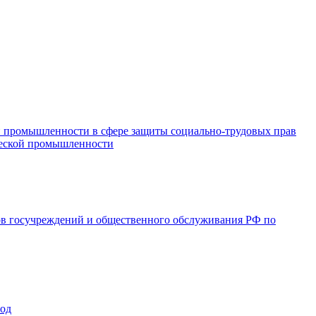
и промышленности в сфере защиты социально-трудовых прав
ической промышленности
ов госучреждений и общественного обслуживания РФ по
год