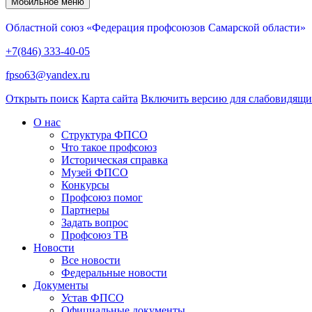
Мобильное меню
Областной союз «Федерация профсоюзов Самарской области»
+7(846) 333-40-05
fpso63@yandex.ru
Открыть поиск
Карта сайта
Включить версию для слабовидящ
О нас
Структура ФПСО
Что такое профсоюз
Историческая справка
Музей ФПСО
Конкурсы
Профсоюз помог
Партнеры
Задать вопрос
Профсоюз ТВ
Новости
Все новости
Федеральные новости
Документы
Устав ФПСО
Официальные документы