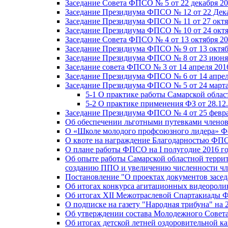
Заседание Совета ФПСО № 5 от 22 декабря 20
Заседание Президиума ФПСО № 12 от 22 Дека
Заседание Президиума ФПСО № 11 от 27 октя
Заседание Президиума ФПСО № 10 от 24 октя
Заседание Совета ФПСО № 4 от 13 октября 20
Заседание Президиума ФПСО № 9 от 13 октяб
Заседание Президиума ФПСО № 8 от 23 июня 
Заседание совета ФПСО № 3 от 14 апреля 201
Заседание Президиума ФПСО № 6 от 14 апрел
Заседание Президиума ФПСО № 5 от 24 марта
5-1 О практике работы Самарской обла
5-2 О практике применения ФЗ от 28.12
Заседание Президиума ФПСО № 4 от 25 февра
Об обеспечении льготными путевками членов
О «Школе молодого профсоюзного лидера» Ф
О квоте на награждение Благодарностью Ф
О плане работы ФПСО на I полугодие 2016 г
Об опыте работы Самарской областной терри
созданию ППО и увеличению численности чл
Постановление "О проектах документов зас
Об итогах конкурса агитационных видеоролик
Об итогах XII Межотраслевой Спартакиады 
О подписке на газету "Народная трибуна" на 
Об утверждении состава Молодежного Совет
Об итогах детской летней оздоровительной ка