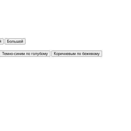
й
Большой
Темно-синим по голубому
Коричневым по бежевому