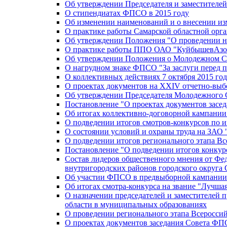
Об утверждении Председателя и заместителе
О стипендиатах ФПСО в 2015 году
Об изменении наименований и о внесении из
О практике работы Самарской областной орг
Об утверждении Положения "О проведении не
О практике работы ППО ОАО "КуйбышевАзот
Об утверждении Положения о Молодежном Со
О нагрудном знаке ФПСО "За заслуги перед 
О коллективных действиях 7 октября 2015 год
О проектах документов на XXIV отчетно-вы
Об утверждении Председателя Молодежного 
Постановление "О проектах документов зас
Об итогах коллективно-договорной кампании
О подведении итогов смотров-конкурсов по 
О состоянии условий и охраны труда на ЗАО
О подведении итогов регионального этапа В
Постановление "О подведении итогов конкурс
Состав лидеров общественного мнения от Фе
внутригородских районов городского округа 
Об участии ФПСО в предвыборной кампании п
Об итогах смотра-конкурса на звание "Лучш
О назначении председателей и заместителей 
области в муниципальных образованиях
О проведении регионального этапа Всеросс
О проектах документов заседания Совета Ф