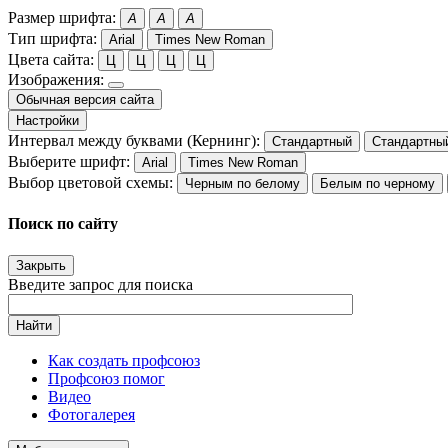
Размер шрифта:
A
A
A
Тип шрифта:
Arial
Times New Roman
Цвета сайта:
Ц
Ц
Ц
Ц
Изображения:
Обычная версия сайта
Настройки
Интервал между буквами (Кернинг):
Стандартный
Стандартны
Выберите шрифт:
Arial
Times New Roman
Выбор цветовой схемы:
Черным по белому
Белым по черному
Поиск по сайту
Закрыть
Введите запрос для поиска
Найти
Как создать профсоюз
Профсоюз помог
Видео
Фотогалерея