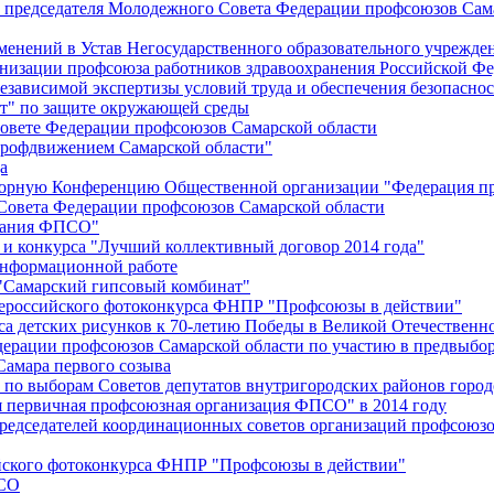
й председателя Молодежного Совета Федерации профсоюзов Сам
менений в Устав Негосударственного образовательного учрежд
анизации профсоюза работников здравоохранения Российской Фе
зависимой экспертизы условий труда и обеспечения безопаснос
" по защите окружающей среды
вете Федерации профсоюзов Самарской области
профдвижением Самарской области"
а
борную Конференцию Общественной организации "Федерация пр
Совета Федерации профсоюзов Самарской области
едания ФПСО"
 и конкурса "Лучший коллективный договор 2014 года"
информационной работе
 "Самарский гипсовый комбинат"
сероссийского фотоконкурса ФНПР "Профсоюзы в действии"
а детских рисунков к 70-летию Победы в Великой Отечественно
дерации профсоюзов Самарской области по участию в предвыбо
Самара первого созыва
о выборам Советов депутатов внутригородских районов город
ая первичная профсоюзная организация ФПСО" в 2014 году
председателей координационных советов организаций профсоюз
ийского фотоконкурса ФНПР "Профсоюзы в действии"
ПСО