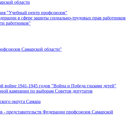
арской области
ения "Учебный центр профсоюзов"
дерации в сфере защиты социально-трудовых прав работников
ти работников"
офсоюзов Самарской области"
й войне 1941-1945 годов "Война и Победа глазами детей"
рной кампании по выборам Советов депутатов
ского округа Самара
ов - представительств Федерации профсоюзов Самарской