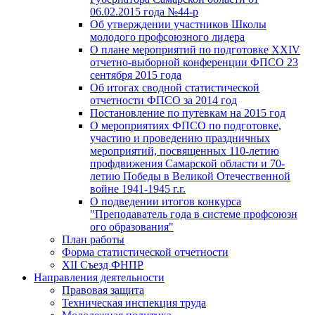
06.02.2015 года №44-р
Об утверждении участников Школы
молодого профсоюзного лидера
О плане мероприятий по подготовке XXIV
отчетно-выборной конференции ФПСО 23
сентября 2015 года
Об итогах сводной статистической
отчетности ФПСО за 2014 год
Постановление по путевкам на 2015 год
О мероприятиях ФПСО по подготовке,
участию и проведению праздничных
мероприятий, посвященных 110-летию
профдвижения Самарской области и 70-
летию Победы в Великой Отечественной
войне 1941-1945 г.г.
О подведении итогов конкурса
"Преподаватель года в системе профсоюзн
ого образования"
План работы
Форма статистической отчетности
XII Съезд ФНПР
Направления деятельности
Правовая защита
Техническая инспекция труда