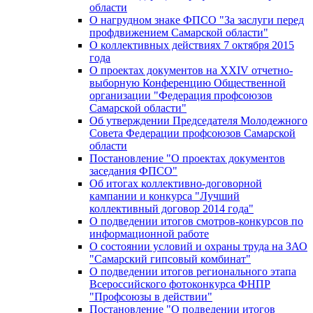
области
О нагрудном знаке ФПСО "За заслуги перед
профдвижением Самарской области"
О коллективных действиях 7 октября 2015
года
О проектах документов на XXIV отчетно-
выборную Конференцию Общественной
организации "Федерация профсоюзов
Самарской области"
Об утверждении Председателя Молодежного
Совета Федерации профсоюзов Самарской
области
Постановление "О проектах документов
заседания ФПСО"
Об итогах коллективно-договорной
кампании и конкурса "Лучший
коллективный договор 2014 года"
О подведении итогов смотров-конкурсов по
информационной работе
О состоянии условий и охраны труда на ЗАО
"Самарский гипсовый комбинат"
О подведении итогов регионального этапа
Всероссийского фотоконкурса ФНПР
"Профсоюзы в действии"
Постановление "О подведении итогов