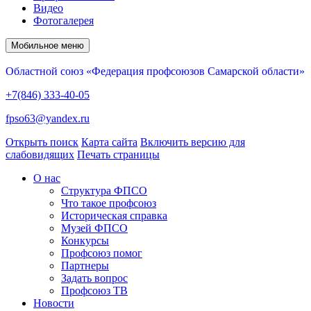
Видео
Фотогалерея
Мобильное меню
Областной союз «Федерация профсоюзов Самарской области»
+7(846) 333-40-05
fpso63@yandex.ru
Открыть поиск
Карта сайта
Включить версию для
слабовидящих
Печать страницы
О нас
Структура ФПСО
Что такое профсоюз
Историческая справка
Музей ФПСО
Конкурсы
Профсоюз помог
Партнеры
Задать вопрос
Профсоюз ТВ
Новости