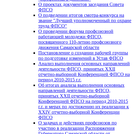
О проектах документов заседания Совета
ФПСО
О подведении итогов смотра-конкурса на
звание "Лучший уполномоченный по охране
труда ФПСО"
О проведении форума профсоюзной
работающей молодежи ФПСО,
посвященного 110-летию профсоюзного
движения Самарской области
Постановление о создании рабочей группы
по подготовке изменений в Устав ФПСО
Анализ выполнения основных направлений
деятельности ФПСО, принятых XXII
отчетно-выборной Конференцией ФПСО на
период 2010-2015 г.г.
Об итогах анализа выполнения основных
направлений деятельности ФПСО,
принятых XXII отчетно-выборной
Конференцией ФПСО на период 2010-2015
г.г. и мерах по достижению их реализации к
XXIV отчетно-выборной Конференции
ФПСО
О задачах и действиях профсоюзов по
участию в реализации Распоряжения
Губернатора Самарской области от