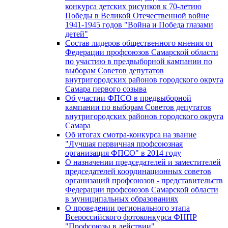
конкурса детских рисунков к 70-летию
Победы в Великой Отечественной войне
1941-1945 годов "Война и Победа глазами
детей"
Состав лидеров общественного мнения от
Федерации профсоюзов Самарской области
по участию в предвыборной кампании по
выборам Советов депутатов
внутригородских районов городского округа
Самара первого созыва
Об участии ФПСО в предвыборной
кампании по выборам Советов депутатов
внутригородских районов городского округа
Самара
Об итогах смотра-конкурса на звание
"Лучшая первичная профсоюзная
организация ФПСО" в 2014 году
О назначении председателей и заместителей
председателей координационных советов
организаций профсоюзов - представительств
Федерации профсоюзов Самарской области
в муниципальных образованиях
О проведении регионального этапа
Всероссийского фотоконкурса ФНПР
"Профсоюзы в действии"