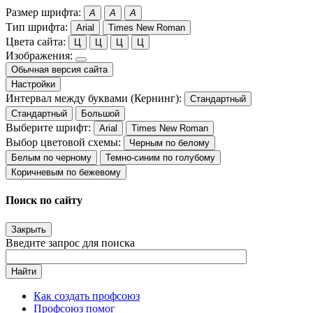
Размер шрифта:
A
A
A
Тип шрифта:
Arial
Times New Roman
Цвета сайта:
Ц
Ц
Ц
Ц
Изображения:
Обычная версия сайта
Настройки
Интервал между буквами (Кернинг):
Стандартный
Стандартный
Большой
Выберите шрифт:
Arial
Times New Roman
Выбор цветовой схемы:
Черным по белому
Белым по черному
Темно-синим по голубому
Коричневым по бежевому
Поиск по сайту
Закрыть
Введите запрос для поиска
Найти
Как создать профсоюз
Профсоюз помог