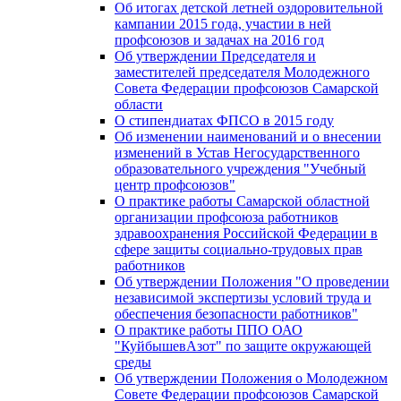
Об итогах детской летней оздоровительной
кампании 2015 года, участии в ней
профсоюзов и задачах на 2016 год
Об утверждении Председателя и
заместителей председателя Молодежного
Совета Федерации профсоюзов Самарской
области
О стипендиатах ФПСО в 2015 году
Об изменении наименований и о внесении
изменений в Устав Негосударственного
образовательного учреждения "Учебный
центр профсоюзов"
О практике работы Самарской областной
организации профсоюза работников
здравоохранения Российской Федерации в
сфере защиты социально-трудовых прав
работников
Об утверждении Положения "О проведении
независимой экспертизы условий труда и
обеспечения безопасности работников"
О практике работы ППО ОАО
"КуйбышевАзот" по защите окружающей
среды
Об утверждении Положения о Молодежном
Совете Федерации профсоюзов Самарской