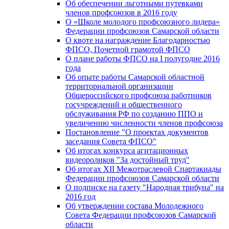
Об обеспечении льготными путевками
членов профсоюзов в 2016 году
О «Школе молодого профсоюзного лидера»
Федерации профсоюзов Самарской области
О квоте на награждение Благодарностью
ФПСО, Почетной грамотой ФПСО
О плане работы ФПСО на I полугодие 2016
года
Об опыте работы Самарской областной
территориальной организации
Общероссийского профсоюза работников
госучреждений и общественного
обслуживания РФ по созданию ППО и
увеличению численности членов профсоюза
Постановление "О проектах документов
заседания Совета ФПСО"
Об итогах конкурса агитационных
видеороликов "За достойный труд"
Об итогах XII Межотраслевой Спартакиады
Федерации профсоюзов Самарской области
О подписке на газету "Народная трибуна" на
2016 год
Об утверждении состава Молодежного
Совета Федерации профсоюзов Самарской
области