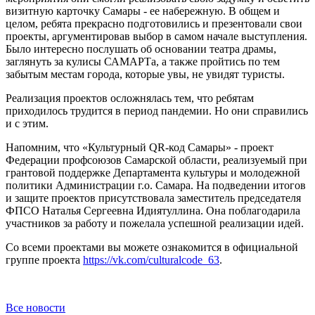
визитную карточку Самары - ее набережную. В общем и
целом, ребята прекрасно подготовились и презентовали свои
проекты, аргументировав выбор в самом начале выступления.
Было интересно послушать об основании театра драмы,
заглянуть за кулисы САМАРТа, а также пройтись по тем
забытым местам города, которые увы, не увидят туристы.
Реализация проектов осложнялась тем, что ребятам
приходилось трудится в период пандемии. Но они справились
и с этим.
Напомним, что «Культурный QR-код Самары» - проект
Федерации профсоюзов Самарской области, реализуемый при
грантовой поддержке Департамента культуры и молодежной
политики Администрации г.о. Самара. На подведении итогов
и защите проектов присутствовала заместитель председателя
ФПСО Наталья Сергеевна Идиятуллина. Она поблагодарила
участников за работу и пожелала успешной реализации идей.
Со всеми проектами вы можете ознакомится в официальной
группе проекта
https://vk.com/culturalcode_63
.
Все новости