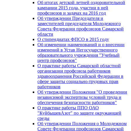
Об итогах детской летней оздоровительной
кампании 2015 года, участии в ней
профсоюзов и задачах на 2016 год
Об утверждении Председателя и
заместителей председателя Молодежного
Совета Федерации профсоюзов Самарской
области
О стипендиатах ФПСО в 2015 году
Об изменении наименований и о внесении
изменений в Устав Негосударственного
образовательного учреждения "Учебный
центр профсоюзов"
О практике работы Самарской областной
организации профсоюза работников
здравоохранения Российской Федерации в
сфере защиты социально-трудовых прав
работников
Об утверждении Положения "О проведении
независимой экспертизы условий труда и
обеспечения безопасности работников"
О практике работы ППО ОАО
"КуйбышевАзот" по защите окружающей
среды
Об утверждении Положения о Молодежном
Совете Федерации профсоюзов Самарской