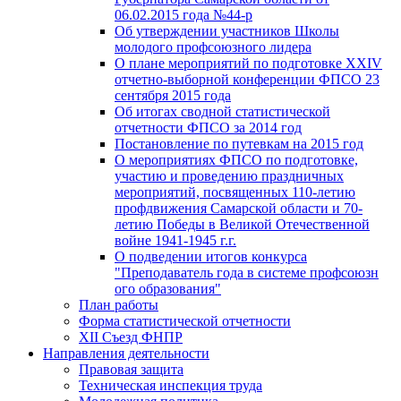
06.02.2015 года №44-р
Об утверждении участников Школы
молодого профсоюзного лидера
О плане мероприятий по подготовке XXIV
отчетно-выборной конференции ФПСО 23
сентября 2015 года
Об итогах сводной статистической
отчетности ФПСО за 2014 год
Постановление по путевкам на 2015 год
О мероприятиях ФПСО по подготовке,
участию и проведению праздничных
мероприятий, посвященных 110-летию
профдвижения Самарской области и 70-
летию Победы в Великой Отечественной
войне 1941-1945 г.г.
О подведении итогов конкурса
"Преподаватель года в системе профсоюзн
ого образования"
План работы
Форма статистической отчетности
XII Съезд ФНПР
Направления деятельности
Правовая защита
Техническая инспекция труда