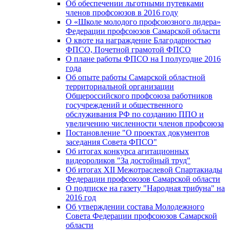
Об обеспечении льготными путевками
членов профсоюзов в 2016 году
О «Школе молодого профсоюзного лидера»
Федерации профсоюзов Самарской области
О квоте на награждение Благодарностью
ФПСО, Почетной грамотой ФПСО
О плане работы ФПСО на I полугодие 2016
года
Об опыте работы Самарской областной
территориальной организации
Общероссийского профсоюза работников
госучреждений и общественного
обслуживания РФ по созданию ППО и
увеличению численности членов профсоюза
Постановление "О проектах документов
заседания Совета ФПСО"
Об итогах конкурса агитационных
видеороликов "За достойный труд"
Об итогах XII Межотраслевой Спартакиады
Федерации профсоюзов Самарской области
О подписке на газету "Народная трибуна" на
2016 год
Об утверждении состава Молодежного
Совета Федерации профсоюзов Самарской
области