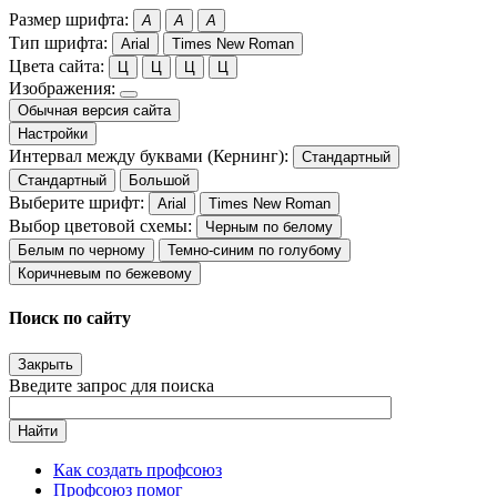
Размер шрифта:
A
A
A
Тип шрифта:
Arial
Times New Roman
Цвета сайта:
Ц
Ц
Ц
Ц
Изображения:
Обычная версия сайта
Настройки
Интервал между буквами (Кернинг):
Стандартный
Стандартный
Большой
Выберите шрифт:
Arial
Times New Roman
Выбор цветовой схемы:
Черным по белому
Белым по черному
Темно-синим по голубому
Коричневым по бежевому
Поиск по сайту
Закрыть
Введите запрос для поиска
Найти
Как создать профсоюз
Профсоюз помог