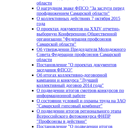
области
О нагрудном знаке ФПСО "За заслуги перед
профдвижением Самарской области"
О коллективных действиях 7 октября 2015
года
О проектах документов на XXIV отчетно-
выборную Конференцию Общественной
организации "Федерация профсоюзов
Самарской области"
Об утверждении Председателя Молодежного
Совета Федерации профсоюзов Самарской
области
Постановление "О проектах документов
заседания ФПСО"
Об итогах коллективно-договорной
кампании и конкурса "Лучший
коллективный договор 2014 года"
О подведении итогов смотров-конкурсов по
информационной работе
О состоянии условий и охраны труда на ЗАО
"Самарский гипсовый комбинат"
О подведении итогов регионального этапа
Всероссийского фотоконкурса ФНПР
"Профсоюзы в действии"
Постановление "О подведении итогов