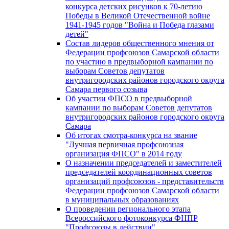
конкурса детских рисунков к 70-летию
Победы в Великой Отечественной войне
1941-1945 годов "Война и Победа глазами
детей"
Состав лидеров общественного мнения от
Федерации профсоюзов Самарской области
по участию в предвыборной кампании по
выборам Советов депутатов
внутригородских районов городского округа
Самара первого созыва
Об участии ФПСО в предвыборной
кампании по выборам Советов депутатов
внутригородских районов городского округа
Самара
Об итогах смотра-конкурса на звание
"Лучшая первичная профсоюзная
организация ФПСО" в 2014 году
О назначении председателей и заместителей
председателей координационных советов
организаций профсоюзов - представительств
Федерации профсоюзов Самарской области
в муниципальных образованиях
О проведении регионального этапа
Всероссийского фотоконкурса ФНПР
"Профсоюзы в действии"