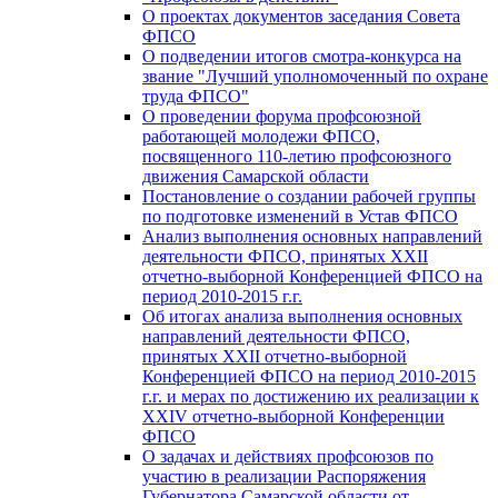
О проектах документов заседания Совета
ФПСО
О подведении итогов смотра-конкурса на
звание "Лучший уполномоченный по охране
труда ФПСО"
О проведении форума профсоюзной
работающей молодежи ФПСО,
посвященного 110-летию профсоюзного
движения Самарской области
Постановление о создании рабочей группы
по подготовке изменений в Устав ФПСО
Анализ выполнения основных направлений
деятельности ФПСО, принятых XXII
отчетно-выборной Конференцией ФПСО на
период 2010-2015 г.г.
Об итогах анализа выполнения основных
направлений деятельности ФПСО,
принятых XXII отчетно-выборной
Конференцией ФПСО на период 2010-2015
г.г. и мерах по достижению их реализации к
XXIV отчетно-выборной Конференции
ФПСО
О задачах и действиях профсоюзов по
участию в реализации Распоряжения
Губернатора Самарской области от