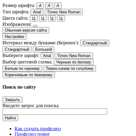
Размер шрифта:
A
A
A
Тип шрифта:
Arial
Times New Roman
Цвета сайта:
Ц
Ц
Ц
Ц
Изображения:
Обычная версия сайта
Настройки
Интервал между буквами (Кернинг):
Стандартный
Стандартный
Большой
Выберите шрифт:
Arial
Times New Roman
Выбор цветовой схемы:
Черным по белому
Белым по черному
Темно-синим по голубому
Коричневым по бежевому
Поиск по сайту
Закрыть
Введите запрос для поиска
Найти
Как создать профсоюз
Профсоюз помог