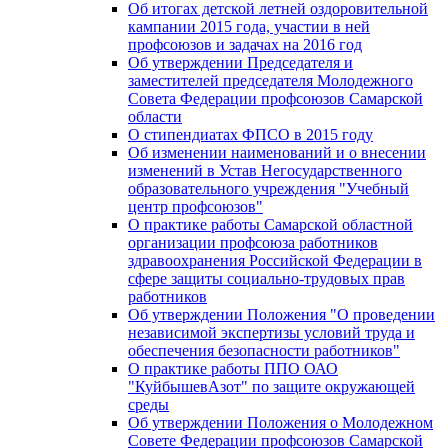
Об итогах детской летней оздоровительной
кампании 2015 года, участии в ней
профсоюзов и задачах на 2016 год
Об утверждении Председателя и
заместителей председателя Молодежного
Совета Федерации профсоюзов Самарской
области
О стипендиатах ФПСО в 2015 году
Об изменении наименований и о внесении
изменений в Устав Негосударственного
образовательного учреждения "Учебный
центр профсоюзов"
О практике работы Самарской областной
организации профсоюза работников
здравоохранения Российской Федерации в
сфере защиты социально-трудовых прав
работников
Об утверждении Положения "О проведении
независимой экспертизы условий труда и
обеспечения безопасности работников"
О практике работы ППО ОАО
"КуйбышевАзот" по защите окружающей
среды
Об утверждении Положения о Молодежном
Совете Федерации профсоюзов Самарской