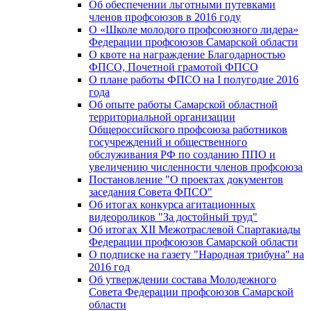
Об обеспечении льготными путевками
членов профсоюзов в 2016 году
О «Школе молодого профсоюзного лидера»
Федерации профсоюзов Самарской области
О квоте на награждение Благодарностью
ФПСО, Почетной грамотой ФПСО
О плане работы ФПСО на I полугодие 2016
года
Об опыте работы Самарской областной
территориальной организации
Общероссийского профсоюза работников
госучреждений и общественного
обслуживания РФ по созданию ППО и
увеличению численности членов профсоюза
Постановление "О проектах документов
заседания Совета ФПСО"
Об итогах конкурса агитационных
видеороликов "За достойный труд"
Об итогах XII Межотраслевой Спартакиады
Федерации профсоюзов Самарской области
О подписке на газету "Народная трибуна" на
2016 год
Об утверждении состава Молодежного
Совета Федерации профсоюзов Самарской
области