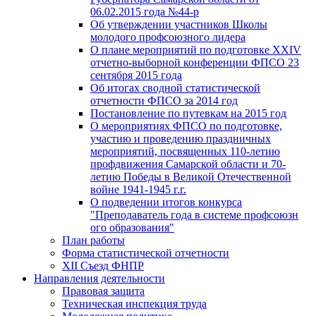
06.02.2015 года №44-р
Об утверждении участников Школы
молодого профсоюзного лидера
О плане мероприятий по подготовке XXIV
отчетно-выборной конференции ФПСО 23
сентября 2015 года
Об итогах сводной статистической
отчетности ФПСО за 2014 год
Постановление по путевкам на 2015 год
О мероприятиях ФПСО по подготовке,
участию и проведению праздничных
мероприятий, посвященных 110-летию
профдвижения Самарской области и 70-
летию Победы в Великой Отечественной
войне 1941-1945 г.г.
О подведении итогов конкурса
"Преподаватель года в системе профсоюзн
ого образования"
План работы
Форма статистической отчетности
XII Съезд ФНПР
Направления деятельности
Правовая защита
Техническая инспекция труда