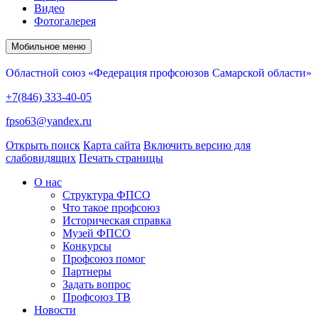
Видео
Фотогалерея
Мобильное меню
Областной союз «Федерация профсоюзов Самарской области»
+7(846) 333-40-05
fpso63@yandex.ru
Открыть поиск
Карта сайта
Включить версию для
слабовидящих
Печать страницы
О нас
Структура ФПСО
Что такое профсоюз
Историческая справка
Музей ФПСО
Конкурсы
Профсоюз помог
Партнеры
Задать вопрос
Профсоюз ТВ
Новости