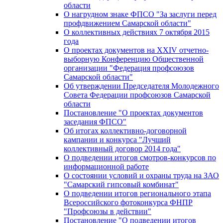
области
О нагрудном знаке ФПСО "За заслуги перед
профдвижением Самарской области"
О коллективных действиях 7 октября 2015
года
О проектах документов на XXIV отчетно-
выборную Конференцию Общественной
организации "Федерация профсоюзов
Самарской области"
Об утверждении Председателя Молодежного
Совета Федерации профсоюзов Самарской
области
Постановление "О проектах документов
заседания ФПСО"
Об итогах коллективно-договорной
кампании и конкурса "Лучший
коллективный договор 2014 года"
О подведении итогов смотров-конкурсов по
информационной работе
О состоянии условий и охраны труда на ЗАО
"Самарский гипсовый комбинат"
О подведении итогов регионального этапа
Всероссийского фотоконкурса ФНПР
"Профсоюзы в действии"
Постановление "О подведении итогов