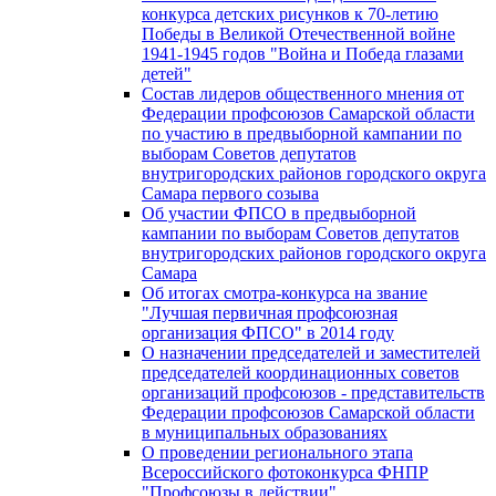
конкурса детских рисунков к 70-летию
Победы в Великой Отечественной войне
1941-1945 годов "Война и Победа глазами
детей"
Состав лидеров общественного мнения от
Федерации профсоюзов Самарской области
по участию в предвыборной кампании по
выборам Советов депутатов
внутригородских районов городского округа
Самара первого созыва
Об участии ФПСО в предвыборной
кампании по выборам Советов депутатов
внутригородских районов городского округа
Самара
Об итогах смотра-конкурса на звание
"Лучшая первичная профсоюзная
организация ФПСО" в 2014 году
О назначении председателей и заместителей
председателей координационных советов
организаций профсоюзов - представительств
Федерации профсоюзов Самарской области
в муниципальных образованиях
О проведении регионального этапа
Всероссийского фотоконкурса ФНПР
"Профсоюзы в действии"