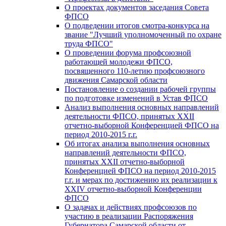
О проектах документов заседания Совета
ФПСО
О подведении итогов смотра-конкурса на
звание "Лучший уполномоченный по охране
труда ФПСО"
О проведении форума профсоюзной
работающей молодежи ФПСО,
посвященного 110-летию профсоюзного
движения Самарской области
Постановление о создании рабочей группы
по подготовке изменений в Устав ФПСО
Анализ выполнения основных направлений
деятельности ФПСО, принятых XXII
отчетно-выборной Конференцией ФПСО на
период 2010-2015 г.г.
Об итогах анализа выполнения основных
направлений деятельности ФПСО,
принятых XXII отчетно-выборной
Конференцией ФПСО на период 2010-2015
г.г. и мерах по достижению их реализации к
XXIV отчетно-выборной Конференции
ФПСО
О задачах и действиях профсоюзов по
участию в реализации Распоряжения
Губернатора Самарской области от