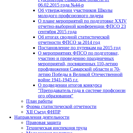
06.02.2015 года №44-р
Об утверждении участников Школы
молодого профсоюзного лидера
О плане мероприятий по подготовке XXIV
отчетно-выборной конференции ФПСО 23
сентября 2015 года
Об итогах сводной статистической
отчетности ФПСО за 2014 год
Постановление по путевкам на 2015 год
О мероприятиях ФПСО по подготовке,
участию и проведению праздничных
мероприятий, посвященных 110-летию
профдвижения Самарской области и 70-
летию Победы в Великой Отечественной
войне 1941-1945 г.г.
О подведении итогов конкурса
"Преподаватель года в системе профсоюзн
ого образования"
План работы
Форма статистической отчетности
XII Съезд ФНПР
Направления деятельности
Правовая защита
Техническая инспекция труда