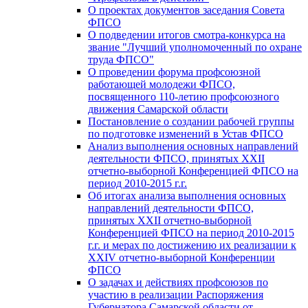
О проектах документов заседания Совета
ФПСО
О подведении итогов смотра-конкурса на
звание "Лучший уполномоченный по охране
труда ФПСО"
О проведении форума профсоюзной
работающей молодежи ФПСО,
посвященного 110-летию профсоюзного
движения Самарской области
Постановление о создании рабочей группы
по подготовке изменений в Устав ФПСО
Анализ выполнения основных направлений
деятельности ФПСО, принятых XXII
отчетно-выборной Конференцией ФПСО на
период 2010-2015 г.г.
Об итогах анализа выполнения основных
направлений деятельности ФПСО,
принятых XXII отчетно-выборной
Конференцией ФПСО на период 2010-2015
г.г. и мерах по достижению их реализации к
XXIV отчетно-выборной Конференции
ФПСО
О задачах и действиях профсоюзов по
участию в реализации Распоряжения
Губернатора Самарской области от