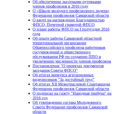
Об обеспечении льготными путевками
членов профсоюзов в 2016 году
О «Школе молодого профсоюзного лидера»
Федерации профсоюзов Самарской области
О квоте на награждение Благодарностью
ФПСО, Почетной грамотой ФПСО
О плане работы ФПСО на I полугодие 2016
года
Об опыте работы Самарской областной
территориальной организации
Общероссийского профсоюза работников
госучреждений и общественного
обслуживания РФ по созданию ППО и
увеличению численности членов профсоюза
Постановление "О проектах документов
заседания Совета ФПСО"
Об итогах конкурса агитационных
видеороликов "За достойный труд"
Об итогах XII Межотраслевой Спартакиады
Федерации профсоюзов Самарской области
О подписке на газету "Народная трибуна" на
2016 год
Об утверждении состава Молодежного
Совета Федерации профсоюзов Самарской
области