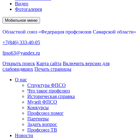
Видео
Фотогалерея
Мобильное меню
Областной союз «Федерация профсоюзов Самарской области»
+7(846) 333-40-05
fpso63@yandex.ru
Открыть поиск
Карта сайта
Включить версию для
слабовидящих
Печать страницы
О нас
Структура ФПСО
Что такое профсоюз
Историческая справка
Музей ФПСО
Конкурсы
Профсоюз помог
Партнеры
Задать вопрос
Профсоюз ТВ
Новости