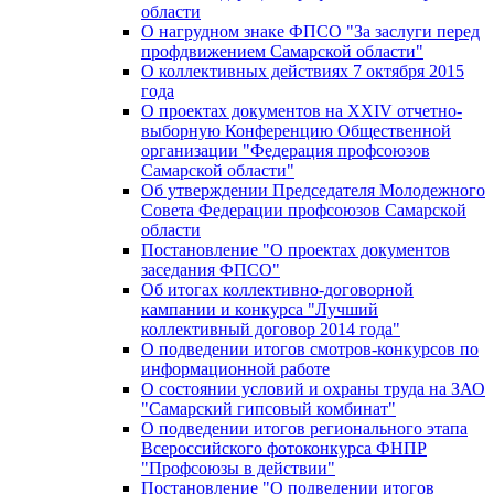
области
О нагрудном знаке ФПСО "За заслуги перед
профдвижением Самарской области"
О коллективных действиях 7 октября 2015
года
О проектах документов на XXIV отчетно-
выборную Конференцию Общественной
организации "Федерация профсоюзов
Самарской области"
Об утверждении Председателя Молодежного
Совета Федерации профсоюзов Самарской
области
Постановление "О проектах документов
заседания ФПСО"
Об итогах коллективно-договорной
кампании и конкурса "Лучший
коллективный договор 2014 года"
О подведении итогов смотров-конкурсов по
информационной работе
О состоянии условий и охраны труда на ЗАО
"Самарский гипсовый комбинат"
О подведении итогов регионального этапа
Всероссийского фотоконкурса ФНПР
"Профсоюзы в действии"
Постановление "О подведении итогов