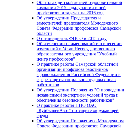
Об итогах детской летней оздоровительной
кампании 2015 года, участии в ней
профсоюзов и задачах на 2016 год
Об утверждении Председателя и
заместителей председателя Молодежного
Совета Федерации профсоюзов Самарской
области
О стипендиатах ФПСО в 2015 году
Об изменении наименований и о внесении
изменений в Устав Негосударственного
образовательного учреждения "Учебный
центр профсоюзов"
О практике работы Самарской областной
организации профсоюза работников
здравоохранения Российской Федерации в
сфере защиты социально-трудовых прав
работников
Об утверждении Положения "О проведении
независимой экспертизы условий труда и
обеспечения безопасности работников"
О практике работы ППО ОАО
"КуйбышевАзот" по защите окружающей
среды
Об утверждении Положения о Молодежном
Совете Федерации профсоюзов Самарской