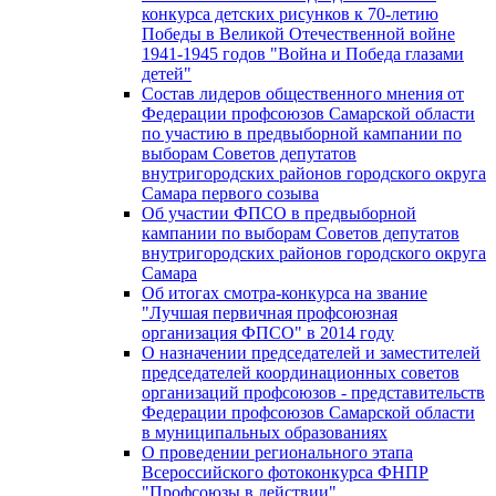
конкурса детских рисунков к 70-летию
Победы в Великой Отечественной войне
1941-1945 годов "Война и Победа глазами
детей"
Состав лидеров общественного мнения от
Федерации профсоюзов Самарской области
по участию в предвыборной кампании по
выборам Советов депутатов
внутригородских районов городского округа
Самара первого созыва
Об участии ФПСО в предвыборной
кампании по выборам Советов депутатов
внутригородских районов городского округа
Самара
Об итогах смотра-конкурса на звание
"Лучшая первичная профсоюзная
организация ФПСО" в 2014 году
О назначении председателей и заместителей
председателей координационных советов
организаций профсоюзов - представительств
Федерации профсоюзов Самарской области
в муниципальных образованиях
О проведении регионального этапа
Всероссийского фотоконкурса ФНПР
"Профсоюзы в действии"