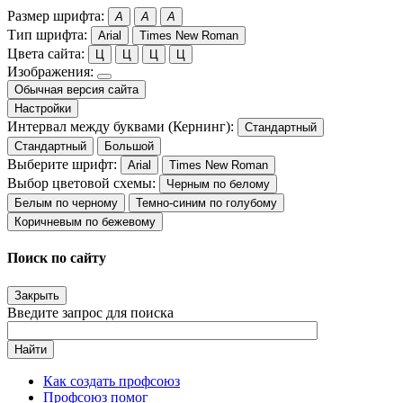
Размер шрифта:
A
A
A
Тип шрифта:
Arial
Times New Roman
Цвета сайта:
Ц
Ц
Ц
Ц
Изображения:
Обычная версия сайта
Настройки
Интервал между буквами (Кернинг):
Стандартный
Стандартный
Большой
Выберите шрифт:
Arial
Times New Roman
Выбор цветовой схемы:
Черным по белому
Белым по черному
Темно-синим по голубому
Коричневым по бежевому
Поиск по сайту
Закрыть
Введите запрос для поиска
Найти
Как создать профсоюз
Профсоюз помог