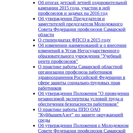
Об итогах детской летней оздоровительной
кампании 2015 года, участии в ней
профсоюзов и задачах на 2016 год
Об утверждении Председателя и
заместителей председателя Молодежного
Совета Федерации профсоюзов Самарской
области
О стипендиатах ФПСО в 2015 году
Об изменении наименований и о внесении
изменений в Устав Негосударственного
образовательного учреждения "Учебный
центр профсоюзов"
О практике работы Самарской областной
организации профсоюза работников
здравоохранения Российской Федерации в
сфере защиты социально-трудовых прав
работников
Об утверждении Положения "О проведении
независимой экспертизы условий труда и
обеспечения безопасности работников"
О практике работы ППО ОАО
"КуйбышевАзот" по защите окружающей
среды
Об утверждении Положения о Молодежном
Совете Федерации профсоюзов Самарской