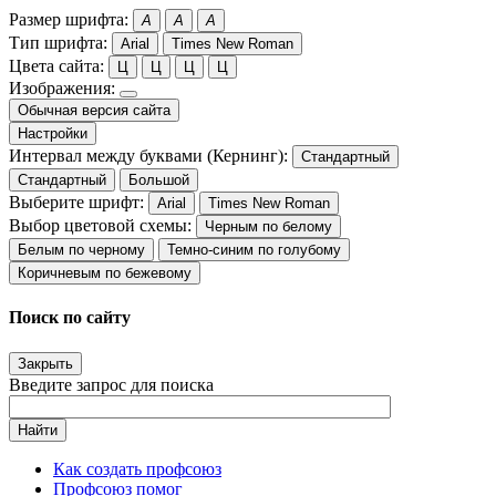
Размер шрифта:
A
A
A
Тип шрифта:
Arial
Times New Roman
Цвета сайта:
Ц
Ц
Ц
Ц
Изображения:
Обычная версия сайта
Настройки
Интервал между буквами (Кернинг):
Стандартный
Стандартный
Большой
Выберите шрифт:
Arial
Times New Roman
Выбор цветовой схемы:
Черным по белому
Белым по черному
Темно-синим по голубому
Коричневым по бежевому
Поиск по сайту
Закрыть
Введите запрос для поиска
Найти
Как создать профсоюз
Профсоюз помог