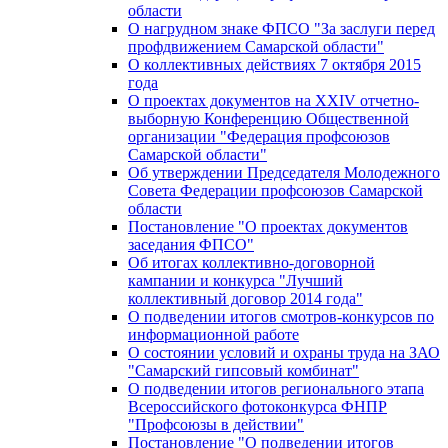
области
О нагрудном знаке ФПСО "За заслуги перед
профдвижением Самарской области"
О коллективных действиях 7 октября 2015
года
О проектах документов на XXIV отчетно-
выборную Конференцию Общественной
организации "Федерация профсоюзов
Самарской области"
Об утверждении Председателя Молодежного
Совета Федерации профсоюзов Самарской
области
Постановление "О проектах документов
заседания ФПСО"
Об итогах коллективно-договорной
кампании и конкурса "Лучший
коллективный договор 2014 года"
О подведении итогов смотров-конкурсов по
информационной работе
О состоянии условий и охраны труда на ЗАО
"Самарский гипсовый комбинат"
О подведении итогов регионального этапа
Всероссийского фотоконкурса ФНПР
"Профсоюзы в действии"
Постановление "О подведении итогов