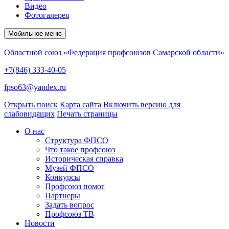
Видео
Фотогалерея
Мобильное меню
Областной союз «Федерация профсоюзов Самарской области»
+7(846) 333-40-05
fpso63@yandex.ru
Открыть поиск
Карта сайта
Включить версию для
слабовидящих
Печать страницы
О нас
Структура ФПСО
Что такое профсоюз
Историческая справка
Музей ФПСО
Конкурсы
Профсоюз помог
Партнеры
Задать вопрос
Профсоюз ТВ
Новости