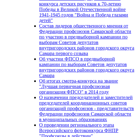
конкурса детских рисунков к 70-летию
Победы в Великой Отечественной войне
1941-1945 годов "Война и Победа глазами
детей"
Состав лидеров общественного мнения от
Федерации профсоюзов Самарской области
по участию в предвыборной кампании по
выборам Советов депутатов
внутригородских районов городского округа
Самара первого созыва
Об участии ФПСО в предвыборной
кампании по выборам Советов депутатов
внутригородских районов городского округа
Самара
Об итогах смотра-конкурса на звание
"Лучшая первичная профсоюзная
организация ФПСО" в 2014 году
О назначении председателей и заместителей
председателей координационных советов
организаций профсоюзов - представительств
Федерации профсоюзов Самарской области
в муниципальных образованиях
О проведении регионального этапа
Всероссийского фотоконкурса ФНПР
"Профсоюзы в действии"