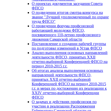
О проектах документов заседания Совета
ФПСО
О подведении итогов смотра-конкурса на
звание "Лучший уполномоченный по охране
труда ФПСО"
О проведении форума профсоюзной
работающей молодежи ФПСО,
посвященного 110-летию профсоюзного
движения Самарской области
Постановление о создании рабочей группы
по подготовке изменений в Устав ФПСО
Анализ выполнения основных направлений
деятельности ФПСО, принятых XXII
отчетно-выборной Конференцией ФПСО на
период 2010-2015 г.г.
Об итогах анализа выполнения основных
направлений деятельности ФПСО,
принятых XXII отчетно-выборной
Конференцией ФПСО на период 2010-2015
г.г. и мерах по достижению их реализации к
XXIV отчетно-выборной Конференции
ФПСО
О задачах и действиях профсоюзов по
участию в реализации Распоряжения
Губернатора Самарской области от