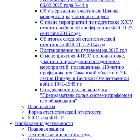
06.02.2015 года №44-р
Об утверждении участников Школы
молодого профсоюзного лидера
О плане мероприятий по подготовке XXIV
отчетно-выборной конференции ФПСО 23
сентября 2015 года
Об итогах сводной статистической
отчетности ФПСО за 2014 год
Постановление по путевкам на 2015 год
О мероприятиях ФПСО по подготовке,
участию и проведению праздничных
мероприятий, посвященных 110-летию
профдвижения Самарской области и 70-
летию Победы в Великой Отечественной
войне 1941-1945 г.г.
О подведении итогов конкурса
"Преподаватель года в системе профсоюзн
ого образования"
План работы
Форма статистической отчетности
XII Съезд ФНПР
Направления деятельности
Правовая защита
Техническая инспекция труда