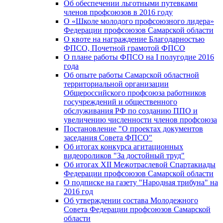
Об обеспечении льготными путевками
членов профсоюзов в 2016 году
О «Школе молодого профсоюзного лидера»
Федерации профсоюзов Самарской области
О квоте на награждение Благодарностью
ФПСО, Почетной грамотой ФПСО
О плане работы ФПСО на I полугодие 2016
года
Об опыте работы Самарской областной
территориальной организации
Общероссийского профсоюза работников
госучреждений и общественного
обслуживания РФ по созданию ППО и
увеличению численности членов профсоюза
Постановление "О проектах документов
заседания Совета ФПСО"
Об итогах конкурса агитационных
видеороликов "За достойный труд"
Об итогах XII Межотраслевой Спартакиады
Федерации профсоюзов Самарской области
О подписке на газету "Народная трибуна" на
2016 год
Об утверждении состава Молодежного
Совета Федерации профсоюзов Самарской
области