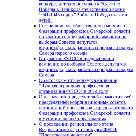
конкурса детских рисунков к 70-летию
Победы в Великой Отечественной войне
1941-1945 годов "Война и Победа глазами
детей"
Состав лидеров общественного мнения от
Федерации профсоюзов Самарской области
по участию в предвыборной кампании по
выборам Советов депутатов
внутригородских районов городского округа
Самара первого созыва
Об участии ФПСО в предвыборной
кампании по выборам Советов депутатов
внутригородских районов городского округа
Самара
Об итогах смотра-конкурса на звание
"Лучшая первичная профсоюзная
организация ФПСО" в 2014 году
О назначении председателей и заместителей
председателей координационных советов
организаций профсоюзов - представительств
Федерации профсоюзов Самарской области
в муниципальных образованиях
О проведении регионального этапа
Всероссийского фотоконкурса ФНПР
"Профсоюзы в действии"