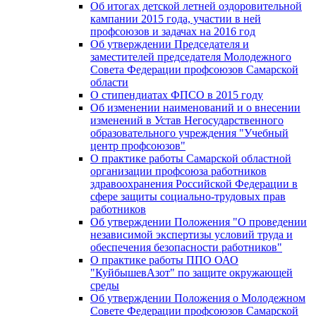
Об итогах детской летней оздоровительной
кампании 2015 года, участии в ней
профсоюзов и задачах на 2016 год
Об утверждении Председателя и
заместителей председателя Молодежного
Совета Федерации профсоюзов Самарской
области
О стипендиатах ФПСО в 2015 году
Об изменении наименований и о внесении
изменений в Устав Негосударственного
образовательного учреждения "Учебный
центр профсоюзов"
О практике работы Самарской областной
организации профсоюза работников
здравоохранения Российской Федерации в
сфере защиты социально-трудовых прав
работников
Об утверждении Положения "О проведении
независимой экспертизы условий труда и
обеспечения безопасности работников"
О практике работы ППО ОАО
"КуйбышевАзот" по защите окружающей
среды
Об утверждении Положения о Молодежном
Совете Федерации профсоюзов Самарской