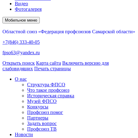
Видео
Фотогалерея
Мобильное меню
Областной союз «Федерация профсоюзов Самарской области»
+7(846) 333-40-05
fpso63@yandex.ru
Открыть поиск
Карта сайта
Включить версию для
слабовидящих
Печать страницы
О нас
Структура ФПСО
Что такое профсоюз
Историческая справка
Музей ФПСО
Конкурсы
Профсоюз помог
Партнеры
Задать вопрос
Профсоюз ТВ
Новости