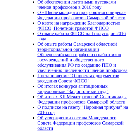
Об обеспечении льготными путевками
членов профсоюзов в 2016 году
О «Школе молодого профсоюзного лидера»
Федерации профсоюзов Самарской области
О квоте на награждение Благодарностью
ФПСО, Почетной грамотой ФПСО
О плане работы ФПСО на I полугодие 2016
года
Об опыте работы Самарской областной
территориальной организации
Общероссийского профсоюза работников
госучреждений и общественного
обслуживания РФ по созданию ППО и
увеличению численности членов профсоюза
Постановление "О проектах документов
заседания Совета ФПСО"
Об итогах конкурса агитационных
видеороликов "За достойный труд"
Об итогах XII Межотраслевой Спартакиады
Федерации профсоюзов Самарской области
О подписке на газету "Народная трибуна" на
2016 год
Об утверждении состава Молодежного
Совета Федерации профсоюзов Самарской
области