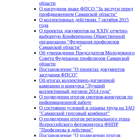
области
О нагрудном знаке ФПСО "За заслуги перед
профдвижением Самарской области"
О коллективных действиях 7 октября 2015
года
О проектах документов на XXIV отчетно-
выборную Конференцию Общественной
организации "Федерация профсоюзов
Самарской области"
Об утверждении Председателя Молодежного
Совета Федерации профсоюзов Самарской
области
Постановление "О проектах документов
заседания ФПСО"
Об итогах коллективно-договорной
кампании и конкурса "Лучший
коллективный договор 2014 года"
О подведении итогов смотров-конкурсов по
информационной работе
О состоянии условий и охраны труда на ЗАО
"Самарский гипсовый комбинат"
О подведении итогов регионального этапа
Всероссийского фотоконкурса ФНПР
"Профсоюзы в действии"
Постановление "О подведении итогов