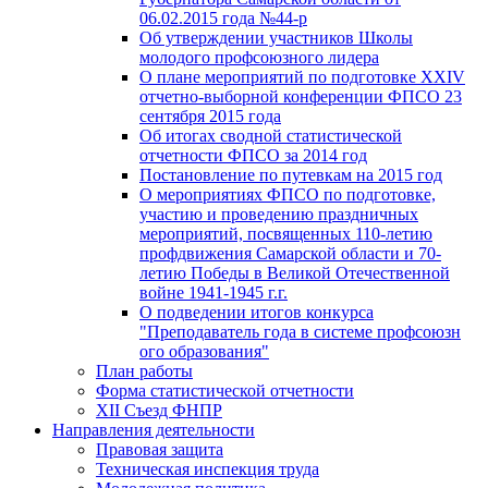
06.02.2015 года №44-р
Об утверждении участников Школы
молодого профсоюзного лидера
О плане мероприятий по подготовке XXIV
отчетно-выборной конференции ФПСО 23
сентября 2015 года
Об итогах сводной статистической
отчетности ФПСО за 2014 год
Постановление по путевкам на 2015 год
О мероприятиях ФПСО по подготовке,
участию и проведению праздничных
мероприятий, посвященных 110-летию
профдвижения Самарской области и 70-
летию Победы в Великой Отечественной
войне 1941-1945 г.г.
О подведении итогов конкурса
"Преподаватель года в системе профсоюзн
ого образования"
План работы
Форма статистической отчетности
XII Съезд ФНПР
Направления деятельности
Правовая защита
Техническая инспекция труда