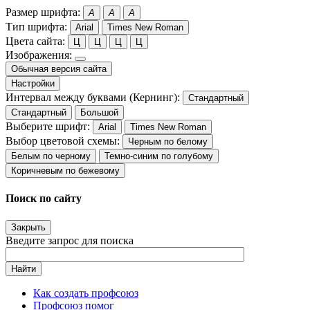
Размер шрифта:
A
A
A
Тип шрифта:
Arial
Times New Roman
Цвета сайта:
Ц
Ц
Ц
Ц
Изображения:
Обычная версия сайта
Настройки
Интервал между буквами (Кернинг):
Стандартный
Стандартный
Большой
Выберите шрифт:
Arial
Times New Roman
Выбор цветовой схемы:
Черным по белому
Белым по черному
Темно-синим по голубому
Коричневым по бежевому
Поиск по сайту
Закрыть
Введите запрос для поиска
Найти
Как создать профсоюз
Профсоюз помог