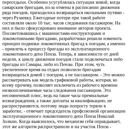
переотдыхи. Особенно усугублялась ситуация зимой, когда
самарским бригадам, из-за отмены в расписании движения
ряда поездов, приходилось возвращаться окольными путями -
через Рузаевку. Ежегодные потери при такой работе
составляли около 10 тыс. часов следования пассажиром. На
них и было сфокусировано внимание авторов проекта.
Посоветовавшись с машинистами-инструкторами и
локомотивными бригадами, разработчики решили изменить
принцип подвязки локомотивных бригад к поездам, а именно
- привлечь к процессу бригады из эксплуатационного
локомотивного депо Пенза. Теперь, в зависимости от дней
недели, к циклу движения поездов стали подключаться либо
бригады из Самары, либо из Пензы. При этом, чуть
увеличенное время на отдых позволило бригадам
возвращаться домой с поездом, а не пассажиром. - Это можно
рассматривать как модель графиковой работы, которая, ко
всему прочему, позволяет исключить из рабочего времени
низкооплачиваемые часы следования пассажиром. Это
несомненный плюс, ведь на такие часы премиальные
вознаграждения, а также доплаты за квалификацию, не
распространяются, поэтому люди попросту теряли в
заработке, - отмечает председатель профсоюзной организации
эксплуатационного локомотивного депо Пенза Николай
Золкин. Когда выяснилось, что механизм себя оправдывает,
этот же алгоритм распространили и на участок Пенза -