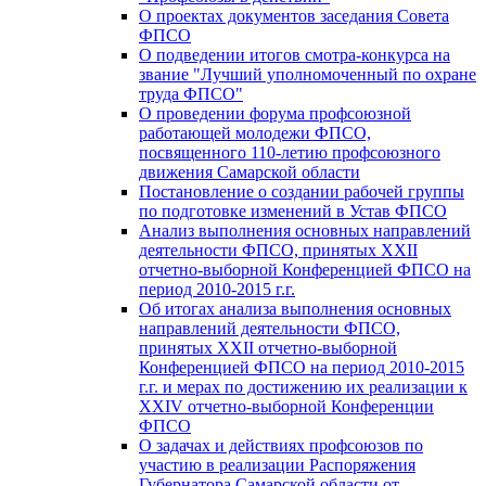
О проектах документов заседания Совета
ФПСО
О подведении итогов смотра-конкурса на
звание "Лучший уполномоченный по охране
труда ФПСО"
О проведении форума профсоюзной
работающей молодежи ФПСО,
посвященного 110-летию профсоюзного
движения Самарской области
Постановление о создании рабочей группы
по подготовке изменений в Устав ФПСО
Анализ выполнения основных направлений
деятельности ФПСО, принятых XXII
отчетно-выборной Конференцией ФПСО на
период 2010-2015 г.г.
Об итогах анализа выполнения основных
направлений деятельности ФПСО,
принятых XXII отчетно-выборной
Конференцией ФПСО на период 2010-2015
г.г. и мерах по достижению их реализации к
XXIV отчетно-выборной Конференции
ФПСО
О задачах и действиях профсоюзов по
участию в реализации Распоряжения
Губернатора Самарской области от