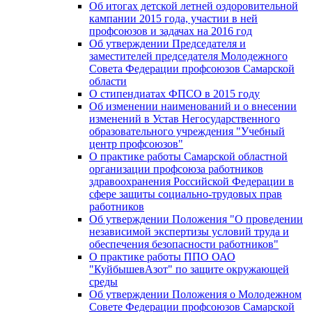
Об итогах детской летней оздоровительной
кампании 2015 года, участии в ней
профсоюзов и задачах на 2016 год
Об утверждении Председателя и
заместителей председателя Молодежного
Совета Федерации профсоюзов Самарской
области
О стипендиатах ФПСО в 2015 году
Об изменении наименований и о внесении
изменений в Устав Негосударственного
образовательного учреждения "Учебный
центр профсоюзов"
О практике работы Самарской областной
организации профсоюза работников
здравоохранения Российской Федерации в
сфере защиты социально-трудовых прав
работников
Об утверждении Положения "О проведении
независимой экспертизы условий труда и
обеспечения безопасности работников"
О практике работы ППО ОАО
"КуйбышевАзот" по защите окружающей
среды
Об утверждении Положения о Молодежном
Совете Федерации профсоюзов Самарской