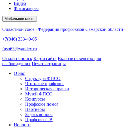
Видео
Фотогалерея
Мобильное меню
Областной союз «Федерация профсоюзов Самарской области»
+7(846) 333-40-05
fpso63@yandex.ru
Открыть поиск
Карта сайта
Включить версию для
слабовидящих
Печать страницы
О нас
Структура ФПСО
Что такое профсоюз
Историческая справка
Музей ФПСО
Конкурсы
Профсоюз помог
Партнеры
Задать вопрос
Профсоюз ТВ
Новости