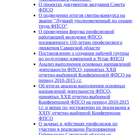
О проектах документов заседания Совета
ФПСО
О подведении итогов смотра-конкурса на
звание "Лучший уполномоченный по охране
труда ФПСО"
О проведении форума профсоюзной
работающей молодежи ФПСО,
посвященного 110-летию профсоюзного
движения Самарской области
Постановление о создании рабочей группы
по подготовке изменений в Устав ФПСО
Анализ выполнения основных направлений
деятельности ФПСО, принятых XXII
отчетно-выборной Конференцией ФПСО на
период 2010-2015 г.г.
Об итогах анализа выполнения основных
направлений деятельности ФПСО,
принятых XXII отчетно-выборной
Конференцией ФПСО на период 2010-2015
г.г. и мерах по достижению их реализации к
XXIV отчетно-выборной Конференции
ФПСО
О задачах и действиях профсоюзов по
участию в реализации Распоряжения
Губернатора Самарской области от