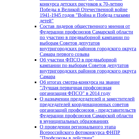
конкурса детских рисунков к 70-летию
Победы в Великой Отечественной войне
1941-1945 годов "Война и Победа глазами
детей"
Состав лидеров общественного мнения от
Федерации профсоюзов Самарской области
по участию в предвыборной кампании по
выборам Советов депутатов
внутригородских районов городского округа
Самара первого созыва
Об участии ФПСО в предвыборной
кампании по выборам Советов депутатов
внутригородских районов городского округа
Самара
Об итогах смотра-конкурса на звание
"Лучшая первичная профсоюзная
организация ФПСО" в 2014 году
О назначении председателей и заместителей
председателей координационных советов
организаций профсоюзов - представительств
Федерации профсоюзов Самарской области
в муниципальных образованиях
О проведении регионального этапа
Всероссийского фотоконкурса ФНПР
"Профсоюзы в действии"