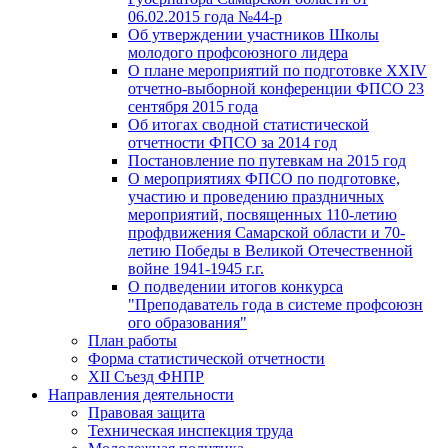
06.02.2015 года №44-р
Об утверждении участников Школы
молодого профсоюзного лидера
О плане мероприятий по подготовке XXIV
отчетно-выборной конференции ФПСО 23
сентября 2015 года
Об итогах сводной статистической
отчетности ФПСО за 2014 год
Постановление по путевкам на 2015 год
О мероприятиях ФПСО по подготовке,
участию и проведению праздничных
мероприятий, посвященных 110-летию
профдвижения Самарской области и 70-
летию Победы в Великой Отечественной
войне 1941-1945 г.г.
О подведении итогов конкурса
"Преподаватель года в системе профсоюзн
ого образования"
План работы
Форма статистической отчетности
XII Съезд ФНПР
Направления деятельности
Правовая защита
Техническая инспекция труда