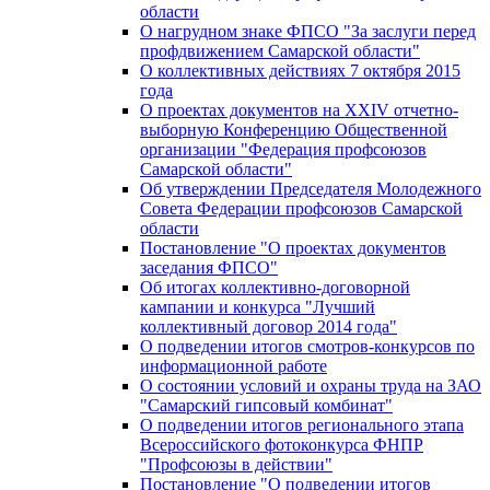
области
О нагрудном знаке ФПСО "За заслуги перед
профдвижением Самарской области"
О коллективных действиях 7 октября 2015
года
О проектах документов на XXIV отчетно-
выборную Конференцию Общественной
организации "Федерация профсоюзов
Самарской области"
Об утверждении Председателя Молодежного
Совета Федерации профсоюзов Самарской
области
Постановление "О проектах документов
заседания ФПСО"
Об итогах коллективно-договорной
кампании и конкурса "Лучший
коллективный договор 2014 года"
О подведении итогов смотров-конкурсов по
информационной работе
О состоянии условий и охраны труда на ЗАО
"Самарский гипсовый комбинат"
О подведении итогов регионального этапа
Всероссийского фотоконкурса ФНПР
"Профсоюзы в действии"
Постановление "О подведении итогов