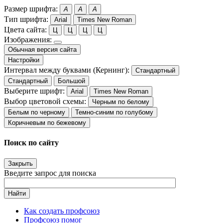
Размер шрифта:
A
A
A
Тип шрифта:
Arial
Times New Roman
Цвета сайта:
Ц
Ц
Ц
Ц
Изображения:
Обычная версия сайта
Настройки
Интервал между буквами (Кернинг):
Стандартный
Стандартный
Большой
Выберите шрифт:
Arial
Times New Roman
Выбор цветовой схемы:
Черным по белому
Белым по черному
Темно-синим по голубому
Коричневым по бежевому
Поиск по сайту
Закрыть
Введите запрос для поиска
Найти
Как создать профсоюз
Профсоюз помог