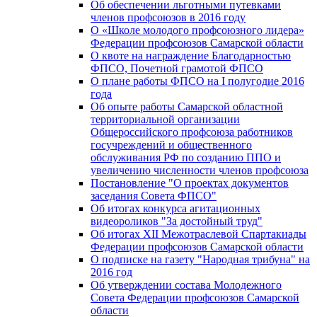
Об обеспечении льготными путевками
членов профсоюзов в 2016 году
О «Школе молодого профсоюзного лидера»
Федерации профсоюзов Самарской области
О квоте на награждение Благодарностью
ФПСО, Почетной грамотой ФПСО
О плане работы ФПСО на I полугодие 2016
года
Об опыте работы Самарской областной
территориальной организации
Общероссийского профсоюза работников
госучреждений и общественного
обслуживания РФ по созданию ППО и
увеличению численности членов профсоюза
Постановление "О проектах документов
заседания Совета ФПСО"
Об итогах конкурса агитационных
видеороликов "За достойный труд"
Об итогах XII Межотраслевой Спартакиады
Федерации профсоюзов Самарской области
О подписке на газету "Народная трибуна" на
2016 год
Об утверждении состава Молодежного
Совета Федерации профсоюзов Самарской
области