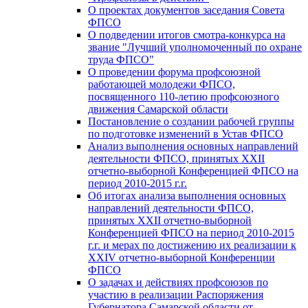
О проектах документов заседания Совета
ФПСО
О подведении итогов смотра-конкурса на
звание "Лучший уполномоченный по охране
труда ФПСО"
О проведении форума профсоюзной
работающей молодежи ФПСО,
посвященного 110-летию профсоюзного
движения Самарской области
Постановление о создании рабочей группы
по подготовке изменений в Устав ФПСО
Анализ выполнения основных направлений
деятельности ФПСО, принятых XXII
отчетно-выборной Конференцией ФПСО на
период 2010-2015 г.г.
Об итогах анализа выполнения основных
направлений деятельности ФПСО,
принятых XXII отчетно-выборной
Конференцией ФПСО на период 2010-2015
г.г. и мерах по достижению их реализации к
XXIV отчетно-выборной Конференции
ФПСО
О задачах и действиях профсоюзов по
участию в реализации Распоряжения
Губернатора Самарской области от