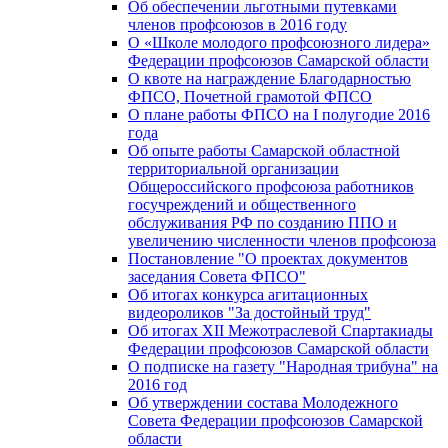
Об обеспечении льготными путевками
членов профсоюзов в 2016 году
О «Школе молодого профсоюзного лидера»
Федерации профсоюзов Самарской области
О квоте на награждение Благодарностью
ФПСО, Почетной грамотой ФПСО
О плане работы ФПСО на I полугодие 2016
года
Об опыте работы Самарской областной
территориальной организации
Общероссийского профсоюза работников
госучреждений и общественного
обслуживания РФ по созданию ППО и
увеличению численности членов профсоюза
Постановление "О проектах документов
заседания Совета ФПСО"
Об итогах конкурса агитационных
видеороликов "За достойный труд"
Об итогах XII Межотраслевой Спартакиады
Федерации профсоюзов Самарской области
О подписке на газету "Народная трибуна" на
2016 год
Об утверждении состава Молодежного
Совета Федерации профсоюзов Самарской
области