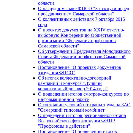
области
О нагрудном знаке ФПСО "За заслуги перед
профдвижением Самарской области"
О коллективных действиях 7 октября 2015
года
О проектах документов на XXIV отчетно-
выборную Конференцию Общественной
организации "Федерация профсоюзов
Самарской области"
Об утверждении Председателя Молодежного
Совета Федерации профсоюзов Самарской
области
Постановление "О проектах документов
заседания ФПСО"
Об итогах коллективно-договорной
кампании и конкурса "Лучший
коллективный договор 2014 года"
О подведении итогов смотров-конкурсов по
информационной работе
О состоянии условий и охраны труда на ЗАО
"Самарский гипсовый комбинат"
О подведении итогов регионального этапа
Всероссийского фотоконкурса ФНПР
"Профсоюзы в действии"
Постановление "О подведении итогов