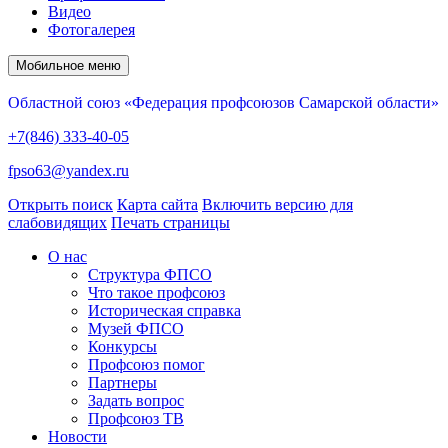
Видео
Фотогалерея
Мобильное меню
Областной союз «Федерация профсоюзов Самарской области»
+7(846) 333-40-05
fpso63@yandex.ru
Открыть поиск
Карта сайта
Включить версию для
слабовидящих
Печать страницы
О нас
Структура ФПСО
Что такое профсоюз
Историческая справка
Музей ФПСО
Конкурсы
Профсоюз помог
Партнеры
Задать вопрос
Профсоюз ТВ
Новости