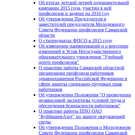
Об итогах детской летней оздоровительной
кампании 2015 года, участии в ней
профсоюзов и задачах на 2016 год
Об утверждении Председателя и
заместителей председателя Молодежного
Совета Федерации профсоюзов Самарской
области
О стипендиатах ФПСО в 2015 году
Об изменении наименований и о внесении
изменений в Устав Негосударственного
образовательного учреждения "Учебный
центр профсоюзов"
О практике работы Самарской областной
организации профсоюза работников
здравоохранения Российской Федерации в
сфере защиты социально-трудовых прав
работников
Об утверждении Положения "О проведении
независимой экспертизы условий труда и
обеспечения безопасности работников"
О практике работы ППО ОАО
"КуйбышевАзот" по защите окружающей
среды
Об утверждении Положения о Молодежном
Совете Федерации профсоюзов Самарской