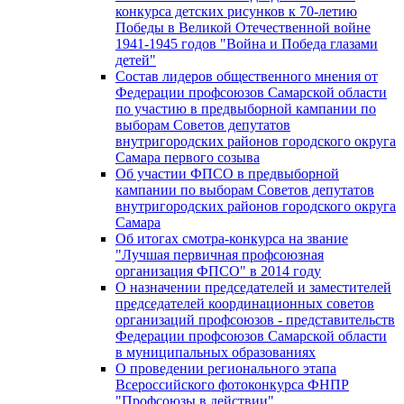
конкурса детских рисунков к 70-летию
Победы в Великой Отечественной войне
1941-1945 годов "Война и Победа глазами
детей"
Состав лидеров общественного мнения от
Федерации профсоюзов Самарской области
по участию в предвыборной кампании по
выборам Советов депутатов
внутригородских районов городского округа
Самара первого созыва
Об участии ФПСО в предвыборной
кампании по выборам Советов депутатов
внутригородских районов городского округа
Самара
Об итогах смотра-конкурса на звание
"Лучшая первичная профсоюзная
организация ФПСО" в 2014 году
О назначении председателей и заместителей
председателей координационных советов
организаций профсоюзов - представительств
Федерации профсоюзов Самарской области
в муниципальных образованиях
О проведении регионального этапа
Всероссийского фотоконкурса ФНПР
"Профсоюзы в действии"