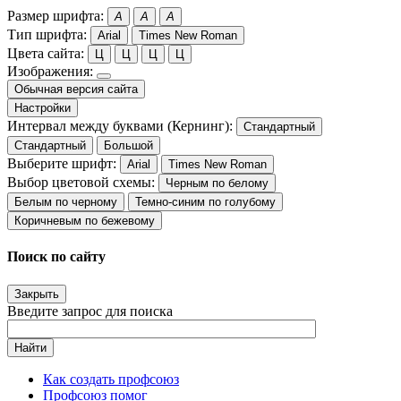
Размер шрифта:
A
A
A
Тип шрифта:
Arial
Times New Roman
Цвета сайта:
Ц
Ц
Ц
Ц
Изображения:
Обычная версия сайта
Настройки
Интервал между буквами (Кернинг):
Стандартный
Стандартный
Большой
Выберите шрифт:
Arial
Times New Roman
Выбор цветовой схемы:
Черным по белому
Белым по черному
Темно-синим по голубому
Коричневым по бежевому
Поиск по сайту
Закрыть
Введите запрос для поиска
Найти
Как создать профсоюз
Профсоюз помог