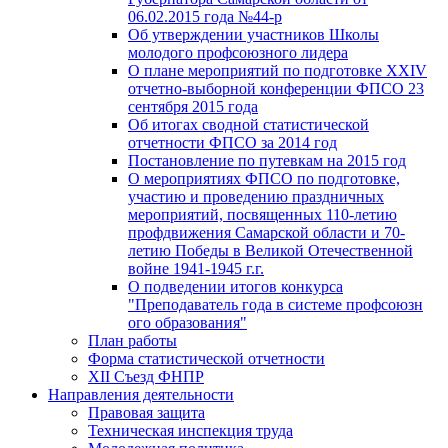
06.02.2015 года №44-р
Об утверждении участников Школы
молодого профсоюзного лидера
О плане мероприятий по подготовке XXIV
отчетно-выборной конференции ФПСО 23
сентября 2015 года
Об итогах сводной статистической
отчетности ФПСО за 2014 год
Постановление по путевкам на 2015 год
О мероприятиях ФПСО по подготовке,
участию и проведению праздничных
мероприятий, посвященных 110-летию
профдвижения Самарской области и 70-
летию Победы в Великой Отечественной
войне 1941-1945 г.г.
О подведении итогов конкурса
"Преподаватель года в системе профсоюзн
ого образования"
План работы
Форма статистической отчетности
XII Съезд ФНПР
Направления деятельности
Правовая защита
Техническая инспекция труда