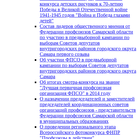
конкурса детских рисунков к 70-летию
Победы в Великой Отечественной войне
1941-1945 годов "Война и Победа глазами
детей"
Состав лидеров общественного мнения от
Федерации профсоюзов Самарской области
по участию в предвыборной кампании по
выборам Советов депутатов
внутригородских районов городского округа
Самара первого созыва
Об участии ФПСО в предвыборной
кампании по выборам Советов депутатов
внутригородских районов городского округа
Самара
Об итогах смотра-конкурса на звание
"Лучшая первичная профсоюзная
организация ФПСО" в 2014 году
О назначении председателей и заместителей
председателей координационных советов
организаций профсоюзов - представительств
Федерации профсоюзов Самарской области
в муниципальных образованиях
О проведении регионального этапа
Всероссийского фотоконкурса ФНПР
"Профсоюзы в действии"