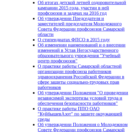
Об итогах детской летней оздоровительной
кампании 2015 года, участии в ней
профсоюзов и задачах на 2016 год
Об утверждении Председателя и
заместителей председателя Молодежного
Совета Федерации профсоюзов Самарской
области
О стипендиатах ФПСО в 2015 году
Об изменении наименований и о внесении
изменений в Устав Негосударственного
образовательного учреждения "Учебный
центр профсоюзов"
О практике работы Самарской областной
организации профсоюза работников
здравоохранения Российской Федерации в
сфере защиты социально-трудовых прав
работников
Об утверждении Положения "О проведении
независимой экспертизы условий труда и
обеспечения безопасности работников"
О практике работы ППО ОАО
"КуйбышевАзот" по защите окружающей
среды
Об утверждении Положения о Молодежном
Совете Федерации профсоюзов Самарской