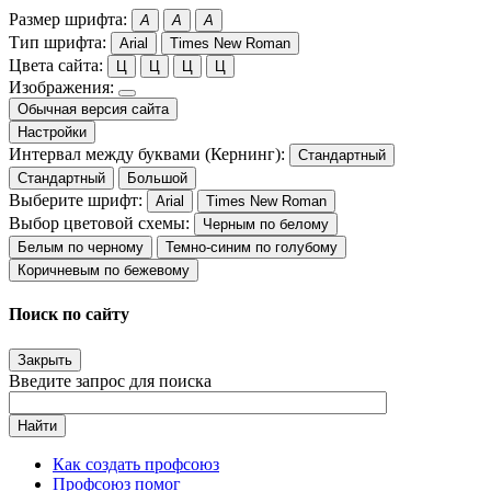
Размер шрифта:
A
A
A
Тип шрифта:
Arial
Times New Roman
Цвета сайта:
Ц
Ц
Ц
Ц
Изображения:
Обычная версия сайта
Настройки
Интервал между буквами (Кернинг):
Стандартный
Стандартный
Большой
Выберите шрифт:
Arial
Times New Roman
Выбор цветовой схемы:
Черным по белому
Белым по черному
Темно-синим по голубому
Коричневым по бежевому
Поиск по сайту
Закрыть
Введите запрос для поиска
Найти
Как создать профсоюз
Профсоюз помог