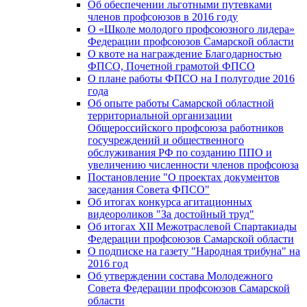
Об обеспечении льготными путевками
членов профсоюзов в 2016 году
О «Школе молодого профсоюзного лидера»
Федерации профсоюзов Самарской области
О квоте на награждение Благодарностью
ФПСО, Почетной грамотой ФПСО
О плане работы ФПСО на I полугодие 2016
года
Об опыте работы Самарской областной
территориальной организации
Общероссийского профсоюза работников
госучреждений и общественного
обслуживания РФ по созданию ППО и
увеличению численности членов профсоюза
Постановление "О проектах документов
заседания Совета ФПСО"
Об итогах конкурса агитационных
видеороликов "За достойный труд"
Об итогах XII Межотраслевой Спартакиады
Федерации профсоюзов Самарской области
О подписке на газету "Народная трибуна" на
2016 год
Об утверждении состава Молодежного
Совета Федерации профсоюзов Самарской
области