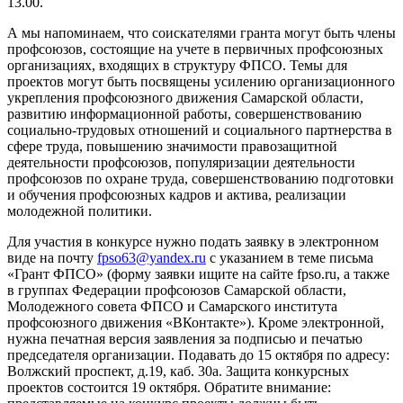
13.00.
А мы напоминаем, что соискателями гранта могут быть члены
профсоюзов, состоящие на учете в первичных профсоюзных
организациях, входящих в структуру ФПСО. Темы для
проектов могут быть посвящены усилению организационного
укрепления профсоюзного движения Самарской области,
развитию информационной работы, совершенствованию
социально-трудовых отношений и социального партнерства в
сфере труда, повышению значимости правозащитной
деятельности профсоюзов, популяризации деятельности
профсоюзов по охране труда, совершенствованию подготовки
и обучения профсоюзных кадров и актива, реализации
молодежной политики.
Для участия в конкурсе нужно подать заявку в электронном
виде на почту
fpso63@yandex.ru
с указанием в теме письма
«Грант ФПСО» (форму заявки ищите на сайте fpso.ru, а также
в группах Федерации профсоюзов Самарской области,
Молодежного совета ФПСО и Самарского института
профсоюзного движения «ВКонтакте»). Кроме электронной,
нужна печатная версия заявления за подписью и печатью
председателя организации. Подавать до 15 октября по адресу:
Волжский проспект, д.19, каб. 30а. Защита конкурсных
проектов состоится 19 октября. Обратите внимание: