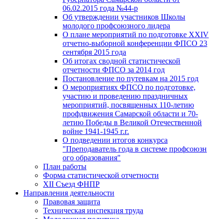
06.02.2015 года №44-р
Об утверждении участников Школы
молодого профсоюзного лидера
О плане мероприятий по подготовке XXIV
отчетно-выборной конференции ФПСО 23
сентября 2015 года
Об итогах сводной статистической
отчетности ФПСО за 2014 год
Постановление по путевкам на 2015 год
О мероприятиях ФПСО по подготовке,
участию и проведению праздничных
мероприятий, посвященных 110-летию
профдвижения Самарской области и 70-
летию Победы в Великой Отечественной
войне 1941-1945 г.г.
О подведении итогов конкурса
"Преподаватель года в системе профсоюзн
ого образования"
План работы
Форма статистической отчетности
XII Съезд ФНПР
Направления деятельности
Правовая защита
Техническая инспекция труда