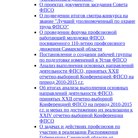
О проектах документов заседания Совета
ФПСО
О подведении итогов смотра-конкурса на
звание "Лучший уполномоченный по охране
труда ФПСО"
О проведении форума профсоюзной
работающей молодежи ФПСО,
посвященного 110-летию профсоюзного
движения Самарской области
Постановление о создании рабочей группы
по подготовке изменений в Устав ФПСО
Анализ выполнения основных направлений
деятельности ФПСО, принятых XXII
отчетно-выборной Конференцией ФПСО на
период 2010-2015 г.г.
Об итогах анализа выполнения основных
направлений деятельности ФПСО,
принятых XXII отчетно-выборной
Конференцией ФПСО на период 2010-2015
г.г. и мерах по достижению их реализации к
XXIV отчетно-выборной Конференции
ФПСО
О задачах и действиях профсоюзов по
участию в реализации Распоряжения
Губернатора Самарской области от