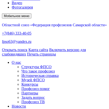
Видео
Фотогалерея
Мобильное меню
Областной союз «Федерация профсоюзов Самарской области»
+7(846) 333-40-05
fpso63@yandex.ru
Открыть поиск
Карта сайта
Включить версию для
слабовидящих
Печать страницы
О нас
Структура ФПСО
Что такое профсоюз
Историческая справка
Музей ФПСО
Конкурсы
Профсоюз помог
Партнеры
Задать вопрос
Профсоюз ТВ
Новости