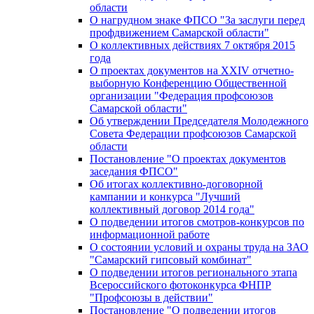
области
О нагрудном знаке ФПСО "За заслуги перед
профдвижением Самарской области"
О коллективных действиях 7 октября 2015
года
О проектах документов на XXIV отчетно-
выборную Конференцию Общественной
организации "Федерация профсоюзов
Самарской области"
Об утверждении Председателя Молодежного
Совета Федерации профсоюзов Самарской
области
Постановление "О проектах документов
заседания ФПСО"
Об итогах коллективно-договорной
кампании и конкурса "Лучший
коллективный договор 2014 года"
О подведении итогов смотров-конкурсов по
информационной работе
О состоянии условий и охраны труда на ЗАО
"Самарский гипсовый комбинат"
О подведении итогов регионального этапа
Всероссийского фотоконкурса ФНПР
"Профсоюзы в действии"
Постановление "О подведении итогов