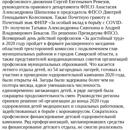
проф­союзного движения Сергей Евгеньевич Ремезов,
руководитель правового департамента ФПСО Анастасия
Александровна Шипилова и председатель ФПСО Дмитрий
Геннадьевич Колесников. Также Почетную грамоту и
Почетный знак ФНПР «За особый вклад в борьбу с COVID-
19» получили Тать­яна Александровна Сивохина и Андрей
Владимирович Бекасов. По решению Президиума ФПСО,
Всемирный день действий профсоюзов «За достойный труд»
в 2020 году пройдет в формате расширенного заседания
областной трехсторонней комиссии с подключением глав
муниципальных районов и городов Самарской области, а
также представителей координационных советов организаций
профсоюзов муниципальных образований. Что касается
летнего отдыха детей, из 54 загородных лагерей, готовых к
участию в проведении оздоровительной кампании 2020 года,
были открыты 44. Заезды были задержаны более чем на
полтора месяца, вдвое уменьшилась численность
единовременно заезжающих детей, в ряде лагерей была
сокращена продолжительность смен. Руководство региона
приняло решение об организации до конца 2020 года
оздоровления детей медицинских и социальных работников,
задействованных в борьбе с коронавирусом. Сократилось
профсоюзное финансирование детской оздоровительной
кампании. Ряд профорганизаций, запланировавших средства
на финансирование детского отдыха, не смогли реализовать