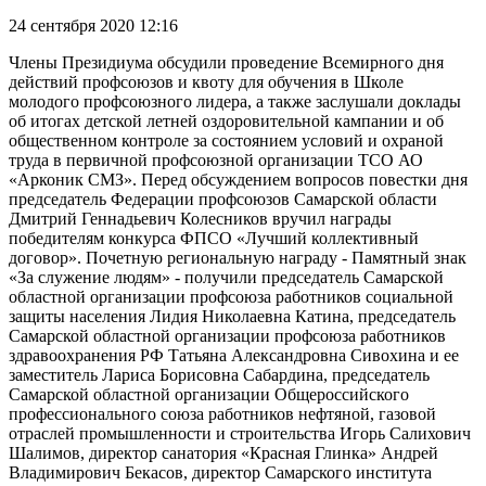
24 сентября 2020 12:16
Члены Президиума обсудили проведение Всемирного дня
действий профсоюзов и квоту для обучения в Школе
молодого профсоюзного лидера, а также заслушали доклады
об итогах детской летней оздоровительной кампании и об
общественном контроле за состоянием условий и охраной
труда в первичной профсоюзной организации ТСО АО
«Арконик СМЗ». Перед обсуждением вопросов повестки дня
председатель Федерации профсоюзов Самарской области
Дмит­рий Геннадьевич Колесников вручил награды
победителям конкурса ФПСО «Лучший коллективный
договор». Почетную региональную награду - Памятный знак
«За служение людям» - получили председатель Самарской
областной организации профсоюза работников социальной
защиты населения Лидия Николаевна Катина, председатель
Самарской областной организации профсоюза работников
здравоохранения РФ Татьяна Александровна Сивохина и ее
заместитель Лариса Борисовна Сабардина, председатель
Самарской областной организации Общероссийского
профессионального союза работников нефтяной, газовой
отраслей промышленности и строительства Игорь Салихович
Шалимов, директор санатория «Красная Глинка» Андрей
Владимирович Бекасов, директор Самарского института