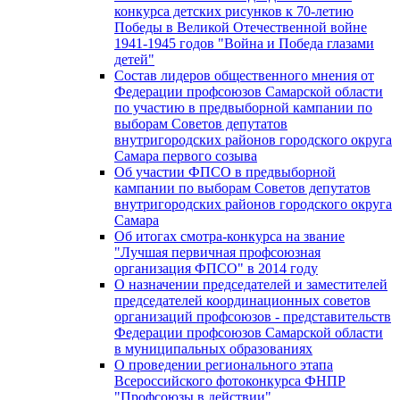
конкурса детских рисунков к 70-летию
Победы в Великой Отечественной войне
1941-1945 годов "Война и Победа глазами
детей"
Состав лидеров общественного мнения от
Федерации профсоюзов Самарской области
по участию в предвыборной кампании по
выборам Советов депутатов
внутригородских районов городского округа
Самара первого созыва
Об участии ФПСО в предвыборной
кампании по выборам Советов депутатов
внутригородских районов городского округа
Самара
Об итогах смотра-конкурса на звание
"Лучшая первичная профсоюзная
организация ФПСО" в 2014 году
О назначении председателей и заместителей
председателей координационных советов
организаций профсоюзов - представительств
Федерации профсоюзов Самарской области
в муниципальных образованиях
О проведении регионального этапа
Всероссийского фотоконкурса ФНПР
"Профсоюзы в действии"