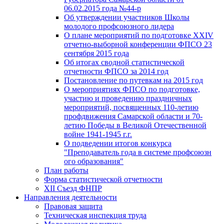
06.02.2015 года №44-р
Об утверждении участников Школы
молодого профсоюзного лидера
О плане мероприятий по подготовке XXIV
отчетно-выборной конференции ФПСО 23
сентября 2015 года
Об итогах сводной статистической
отчетности ФПСО за 2014 год
Постановление по путевкам на 2015 год
О мероприятиях ФПСО по подготовке,
участию и проведению праздничных
мероприятий, посвященных 110-летию
профдвижения Самарской области и 70-
летию Победы в Великой Отечественной
войне 1941-1945 г.г.
О подведении итогов конкурса
"Преподаватель года в системе профсоюзн
ого образования"
План работы
Форма статистической отчетности
XII Съезд ФНПР
Направления деятельности
Правовая защита
Техническая инспекция труда