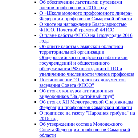
Об обеспечении льготными путевками
членов профсоюзов в 2016 году
О «Школе молодого профсоюзного лидера»
Федерации профсоюзов Самарской области
О квоте на награждение Благодарностью
ФПСО, Почетной грамотой ФПСО
О плане работы ФПСО на I полугодие 2016
года
Об опыте работы Самарской областной
территориальной организации
Общероссийского профсоюза работников
госучреждений и общественного
обслуживания РФ по созданию ППО и
увеличению численности членов профсоюза
Постановление "О проектах документов
заседания Совета ФПСО"
Об итогах конкурса агитационных
видеороликов "За достойный труд"
Об итогах XII Межотраслевой Спартакиады
Федерации профсоюзов Самарской области
О подписке на газету "Народная трибуна" на
2016 год
Об утверждении состава Молодежного
Совета Федерации профсоюзов Самарской
области