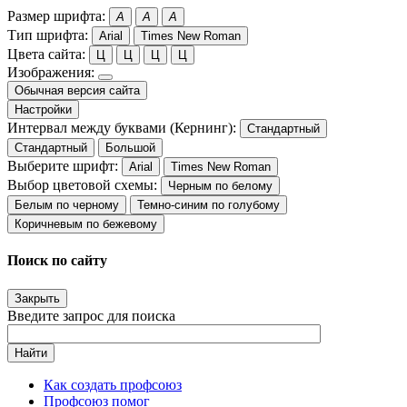
Размер шрифта:
A
A
A
Тип шрифта:
Arial
Times New Roman
Цвета сайта:
Ц
Ц
Ц
Ц
Изображения:
Обычная версия сайта
Настройки
Интервал между буквами (Кернинг):
Стандартный
Стандартный
Большой
Выберите шрифт:
Arial
Times New Roman
Выбор цветовой схемы:
Черным по белому
Белым по черному
Темно-синим по голубому
Коричневым по бежевому
Поиск по сайту
Закрыть
Введите запрос для поиска
Найти
Как создать профсоюз
Профсоюз помог