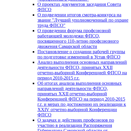
О проектах документов заседания Совета
ФПСО
О подведении итогов смотра-конкурса на
звание "Лучший уполномоченный по охране
труда ФПСО"
О проведении форума профсоюзной
работающей молодежи ФПСО,
посвященного 110-летию профсоюзного
движения Самарской области
Постановление о создании рабочей группы
по подготовке изменений в Устав ФПСО
Анализ выполнения основных направлений
деятельности ФПСО, принятых XXII
отчетно-выборной Конференцией ФПСО на
период 2010-2015 г.г.
Об итогах анализа выполнения основных
направлений деятельности ФПСО,
принятых XXII отчетно-выборной
Конференцией ФПСО на период 2010-2015
г.г. и мерах по достижению их реализации к
XXIV отчетно-выборной Конференции
ФПСО
О задачах и действиях профсоюзов по
участию в реализации Распоряжения
Губернатора Самарской области от