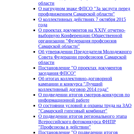
области
О нагрудном знаке ФПСО "За заслуги перед
профдвижением Самарской области"
О коллективных действиях 7 октября 2015
года
О проектах документов на XXIV отчетно-
выборную Конференцию Общественной
организации "Федерация профсоюзов
Самарской области"
Об утверждении Председателя Молодежного
Совета Федерации профсоюзов Самарской
области
Постановление "О проектах документов
заседания ФПСО"
Об итогах коллективно-договорной
кампании и конкурса "Лучший
коллективный договор 2014 года"
О подведении итогов смотров-конкурсов по
информационной работе
О состоянии условий и охраны труда на ЗАО
"Самарский гипсовый комбинат"
О подведении итогов регионального этапа
Всероссийского фотоконкурса ФНПР
"Профсоюзы в действии"
Постановление "О подведении итогов