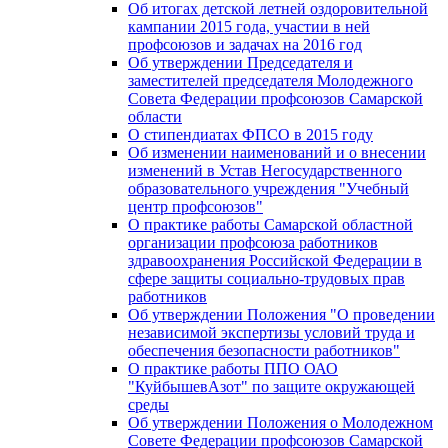
Об итогах детской летней оздоровительной
кампании 2015 года, участии в ней
профсоюзов и задачах на 2016 год
Об утверждении Председателя и
заместителей председателя Молодежного
Совета Федерации профсоюзов Самарской
области
О стипендиатах ФПСО в 2015 году
Об изменении наименований и о внесении
изменений в Устав Негосударственного
образовательного учреждения "Учебный
центр профсоюзов"
О практике работы Самарской областной
организации профсоюза работников
здравоохранения Российской Федерации в
сфере защиты социально-трудовых прав
работников
Об утверждении Положения "О проведении
независимой экспертизы условий труда и
обеспечения безопасности работников"
О практике работы ППО ОАО
"КуйбышевАзот" по защите окружающей
среды
Об утверждении Положения о Молодежном
Совете Федерации профсоюзов Самарской