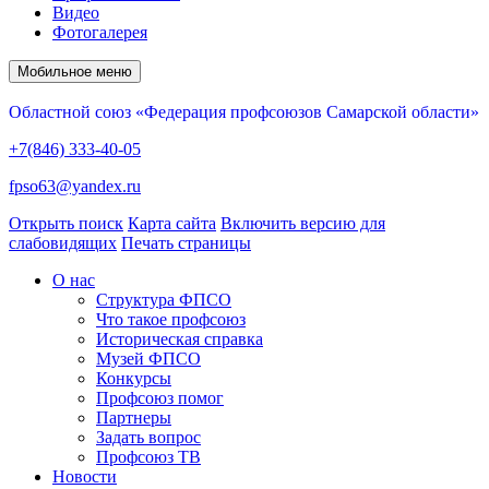
Видео
Фотогалерея
Мобильное меню
Областной союз «Федерация профсоюзов Самарской области»
+7(846) 333-40-05
fpso63@yandex.ru
Открыть поиск
Карта сайта
Включить версию для
слабовидящих
Печать страницы
О нас
Структура ФПСО
Что такое профсоюз
Историческая справка
Музей ФПСО
Конкурсы
Профсоюз помог
Партнеры
Задать вопрос
Профсоюз ТВ
Новости