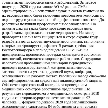
травматизма, профессиональных заболеваний. За первое
полугодие 2020 года на заводе АО «Арконик СМЗ»
зарегистрировано 2 несчастных случая, в состав комиссии по
их расследованию были включены председатель комиссии по
охране труда и уполномоченный профсоюзного комитета. Два
работника получили профессиональное заболевание. По
данным фактам также было проведено расследование,
разработаны профилактические мероприятия. На заводе
проводится анализ всех инцидентов в сфере охраны труда,
разрабатываются корректирующие мероприятия, выполнение
которых контролирует профсоюз. В рамках требования
Роспотребнадзора в период пандемии COVID-19 на
предприятиях проводятся проверки санитарного состояния
помещений, оценивается здоровье работников. Сотрудники
лаборатории промышленной санитарии периодически
проводят производственный контроль запыленности,
загазованности на участках, уровней шума, вибрации,
освещенности на рабочих местах. Работники завода снабжены
сертифицированными средствами индивидуальной защиты.
Обеспечен профсоюзный контроль за проведением
медицинских осмотров работников предприятий. По
результатам периодического медицинского осмотра в 2019
году на санаторно-курортное лечение отправлены 92
человека. С февраля по декабрь 2020 года запланировано
оздоровление в санаториях 84 работников за счет средств