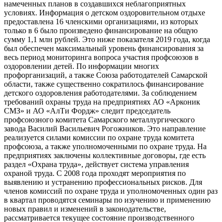
намеченных планов в создавшихся неблагоприятных
условиях. Информация о детском оздоровительном отдыхе
предоставлена 16 членскими организациями, из которых
только в 6 было произведено финансирование на общую
сумму 1,1 млн рублей. Это ниже показателя 2019 года, когда
был обеспечен максимальный уровень финансирования за
весь период мониторинга вопроса участия профсоюзов в
оздоровлении детей. По информации многих
профорганизаций, а также Союза работодателей Самарской
области, также существенно сократилось финансирование
детского оздоровления работодателями. За соблюдением
требований охраны труда на предприятиях АО «Арконик
СМЗ» и АО «АлТи Фордж» следит председатель
профсоюзного комитета Самарского металлургического
завода Василий Васильевич Рогожников. Это направление
реализуется силами комиссии по охране труда комитета
профсоюза, а также уполномоченными по охране труда. На
предприятиях заключены коллективные договоры, где есть
раздел «Охрана труда», действует система управления
охраной труда. С 2008 года проходят мероприятия по
выявлению и устранению профессиональных рисков. Для
членов комиссий по охране труда и уполномоченных один раз
в квартал проводятся семинары по изучению и применению
новых правил и изменений в законодательстве,
рассматривается текущее состояние производственного