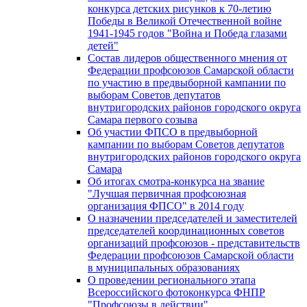
конкурса детских рисунков к 70-летию
Победы в Великой Отечественной войне
1941-1945 годов "Война и Победа глазами
детей"
Состав лидеров общественного мнения от
Федерации профсоюзов Самарской области
по участию в предвыборной кампании по
выборам Советов депутатов
внутригородских районов городского округа
Самара первого созыва
Об участии ФПСО в предвыборной
кампании по выборам Советов депутатов
внутригородских районов городского округа
Самара
Об итогах смотра-конкурса на звание
"Лучшая первичная профсоюзная
организация ФПСО" в 2014 году
О назначении председателей и заместителей
председателей координационных советов
организаций профсоюзов - представительств
Федерации профсоюзов Самарской области
в муниципальных образованиях
О проведении регионального этапа
Всероссийского фотоконкурса ФНПР
"Профсоюзы в действии"