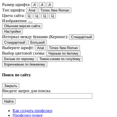
Размер шрифта:
A
A
A
Тип шрифта:
Arial
Times New Roman
Цвета сайта:
Ц
Ц
Ц
Ц
Изображения:
Обычная версия сайта
Настройки
Интервал между буквами (Кернинг):
Стандартный
Стандартный
Большой
Выберите шрифт:
Arial
Times New Roman
Выбор цветовой схемы:
Черным по белому
Белым по черному
Темно-синим по голубому
Коричневым по бежевому
Поиск по сайту
Закрыть
Введите запрос для поиска
Найти
Как создать профсоюз
Профсоюз помог