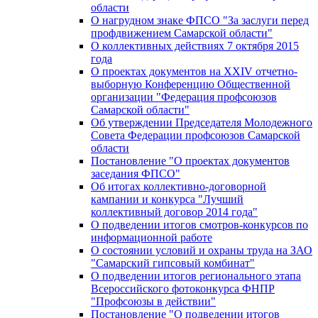
области
О нагрудном знаке ФПСО "За заслуги перед
профдвижением Самарской области"
О коллективных действиях 7 октября 2015
года
О проектах документов на XXIV отчетно-
выборную Конференцию Общественной
организации "Федерация профсоюзов
Самарской области"
Об утверждении Председателя Молодежного
Совета Федерации профсоюзов Самарской
области
Постановление "О проектах документов
заседания ФПСО"
Об итогах коллективно-договорной
кампании и конкурса "Лучший
коллективный договор 2014 года"
О подведении итогов смотров-конкурсов по
информационной работе
О состоянии условий и охраны труда на ЗАО
"Самарский гипсовый комбинат"
О подведении итогов регионального этапа
Всероссийского фотоконкурса ФНПР
"Профсоюзы в действии"
Постановление "О подведении итогов