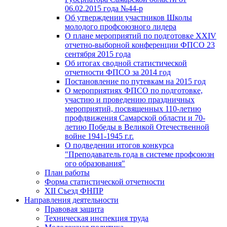
06.02.2015 года №44-р
Об утверждении участников Школы
молодого профсоюзного лидера
О плане мероприятий по подготовке XXIV
отчетно-выборной конференции ФПСО 23
сентября 2015 года
Об итогах сводной статистической
отчетности ФПСО за 2014 год
Постановление по путевкам на 2015 год
О мероприятиях ФПСО по подготовке,
участию и проведению праздничных
мероприятий, посвященных 110-летию
профдвижения Самарской области и 70-
летию Победы в Великой Отечественной
войне 1941-1945 г.г.
О подведении итогов конкурса
"Преподаватель года в системе профсоюзн
ого образования"
План работы
Форма статистической отчетности
XII Съезд ФНПР
Направления деятельности
Правовая защита
Техническая инспекция труда