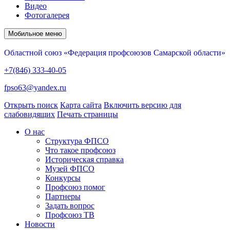
Видео
Фотогалерея
Мобильное меню
Областной союз «Федерация профсоюзов Самарской области»
+7(846) 333-40-05
fpso63@yandex.ru
Открыть поиск
Карта сайта
Включить версию для
слабовидящих
Печать страницы
О нас
Структура ФПСО
Что такое профсоюз
Историческая справка
Музей ФПСО
Конкурсы
Профсоюз помог
Партнеры
Задать вопрос
Профсоюз ТВ
Новости