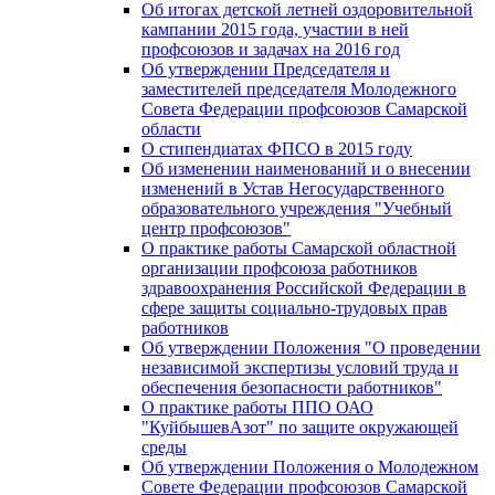
Об итогах детской летней оздоровительной
кампании 2015 года, участии в ней
профсоюзов и задачах на 2016 год
Об утверждении Председателя и
заместителей председателя Молодежного
Совета Федерации профсоюзов Самарской
области
О стипендиатах ФПСО в 2015 году
Об изменении наименований и о внесении
изменений в Устав Негосударственного
образовательного учреждения "Учебный
центр профсоюзов"
О практике работы Самарской областной
организации профсоюза работников
здравоохранения Российской Федерации в
сфере защиты социально-трудовых прав
работников
Об утверждении Положения "О проведении
независимой экспертизы условий труда и
обеспечения безопасности работников"
О практике работы ППО ОАО
"КуйбышевАзот" по защите окружающей
среды
Об утверждении Положения о Молодежном
Совете Федерации профсоюзов Самарской