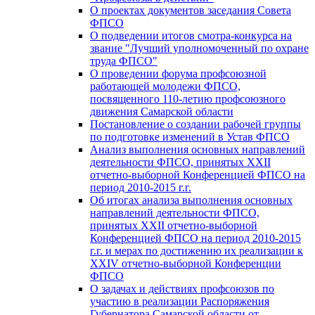
О проектах документов заседания Совета
ФПСО
О подведении итогов смотра-конкурса на
звание "Лучший уполномоченный по охране
труда ФПСО"
О проведении форума профсоюзной
работающей молодежи ФПСО,
посвященного 110-летию профсоюзного
движения Самарской области
Постановление о создании рабочей группы
по подготовке изменений в Устав ФПСО
Анализ выполнения основных направлений
деятельности ФПСО, принятых XXII
отчетно-выборной Конференцией ФПСО на
период 2010-2015 г.г.
Об итогах анализа выполнения основных
направлений деятельности ФПСО,
принятых XXII отчетно-выборной
Конференцией ФПСО на период 2010-2015
г.г. и мерах по достижению их реализации к
XXIV отчетно-выборной Конференции
ФПСО
О задачах и действиях профсоюзов по
участию в реализации Распоряжения
Губернатора Самарской области от