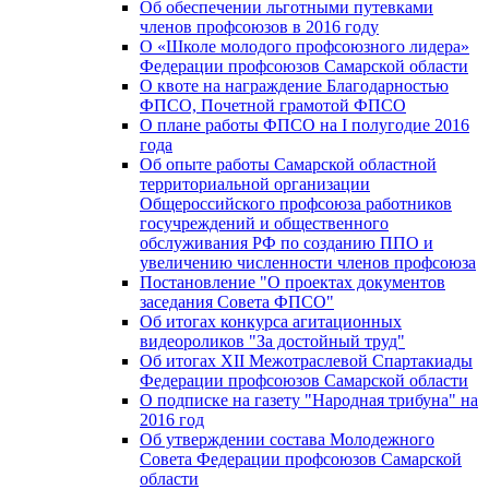
Об обеспечении льготными путевками
членов профсоюзов в 2016 году
О «Школе молодого профсоюзного лидера»
Федерации профсоюзов Самарской области
О квоте на награждение Благодарностью
ФПСО, Почетной грамотой ФПСО
О плане работы ФПСО на I полугодие 2016
года
Об опыте работы Самарской областной
территориальной организации
Общероссийского профсоюза работников
госучреждений и общественного
обслуживания РФ по созданию ППО и
увеличению численности членов профсоюза
Постановление "О проектах документов
заседания Совета ФПСО"
Об итогах конкурса агитационных
видеороликов "За достойный труд"
Об итогах XII Межотраслевой Спартакиады
Федерации профсоюзов Самарской области
О подписке на газету "Народная трибуна" на
2016 год
Об утверждении состава Молодежного
Совета Федерации профсоюзов Самарской
области