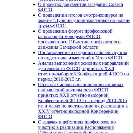
О проектах документов заседания Совета
ФПСО
О подведении итогов смотра-конкурса на
звание "Лучший уполномоченный по охране
труда ФПСО"
О проведении форума профсоюзной
работающей молодежи ФПСО,
посвященного 110-летию профсоюзного
движения Самарской области
Постановление о создании рабочей группы
по подготовке изменений в Устав ФПСО
Анализ выполнения основных направлений
деятельности ФПСО, принятых XXII
отчетно-выборной Конференцией ФПСО на
период 2010-2015 г.г.
Об итогах анализа выполнения основных
направлений деятельности ФПСО,
принятых XXII отчетно-выборной
Конференцией ФПСО на период 2010-2015
г.г. и мерах по достижению их реализации к
XXIV отчетно-выборной Конференции
ФПСО
О задачах и действиях профсоюзов по
участию в реализации Распоряжения
Губернатора Самарской области от