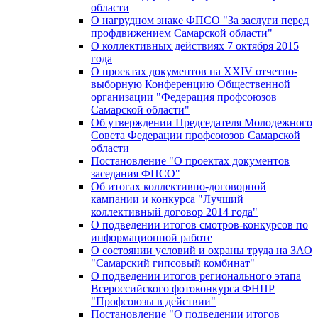
области
О нагрудном знаке ФПСО "За заслуги перед
профдвижением Самарской области"
О коллективных действиях 7 октября 2015
года
О проектах документов на XXIV отчетно-
выборную Конференцию Общественной
организации "Федерация профсоюзов
Самарской области"
Об утверждении Председателя Молодежного
Совета Федерации профсоюзов Самарской
области
Постановление "О проектах документов
заседания ФПСО"
Об итогах коллективно-договорной
кампании и конкурса "Лучший
коллективный договор 2014 года"
О подведении итогов смотров-конкурсов по
информационной работе
О состоянии условий и охраны труда на ЗАО
"Самарский гипсовый комбинат"
О подведении итогов регионального этапа
Всероссийского фотоконкурса ФНПР
"Профсоюзы в действии"
Постановление "О подведении итогов