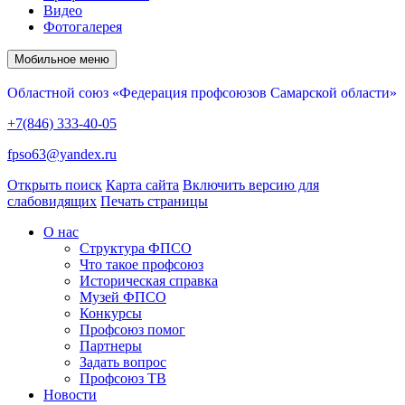
Видео
Фотогалерея
Мобильное меню
Областной союз «Федерация профсоюзов Самарской области»
+7(846) 333-40-05
fpso63@yandex.ru
Открыть поиск
Карта сайта
Включить версию для
слабовидящих
Печать страницы
О нас
Структура ФПСО
Что такое профсоюз
Историческая справка
Музей ФПСО
Конкурсы
Профсоюз помог
Партнеры
Задать вопрос
Профсоюз ТВ
Новости