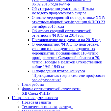
06.02.2015 года №44-р
Об утверждении участников Школы
молодого профсоюзного лидера
О плане мероприятий по подготовке XXIV
отчетно-выборной конференции ФПСО 23
сентября 2015 года
Об итогах сводной статистической
отчетности ФПСО за 2014 год
Постановление по путевкам на 2015 год
О мероприятиях ФПСО по подготовке,
участию и проведению праздничных
мероприятий, посвященных 110-летию
профдвижения Самарской области и 70-
летию Победы в Великой Отечественной
войне 1941-1945 г.г.
О подведении итогов конкурса
"Преподаватель года в системе профсоюзн
ого образования"
План работы
Форма статистической отчетности
XII Съезд ФНПР
Направления деятельности
Правовая защита
Техническая инспекция труда