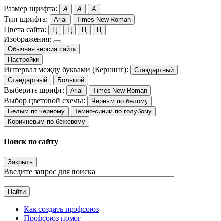
Размер шрифта:
A
A
A
Тип шрифта:
Arial
Times New Roman
Цвета сайта:
Ц
Ц
Ц
Ц
Изображения:
Обычная версия сайта
Настройки
Интервал между буквами (Кернинг):
Стандартный
Стандартный
Большой
Выберите шрифт:
Arial
Times New Roman
Выбор цветовой схемы:
Черным по белому
Белым по черному
Темно-синим по голубому
Коричневым по бежевому
Поиск по сайту
Закрыть
Введите запрос для поиска
Найти
Как создать профсоюз
Профсоюз помог