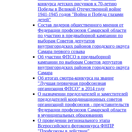
конкурса детских рисунков к 70-летию
Победы в Великой Отечественной войне
1941-1945 годов "Война и Победа глазами
детей"
Состав лидеров общественного мнения от
Федерации профсоюзов Самарской области
по участию в предвыборной кампании по
выборам Советов депутатов
внутригородских районов городского округа
Самара первого созыва
Об участии ФПСО в предвыборной
кампании по выборам Советов депутатов
внутригородских районов городского округа
Самара
Об итогах смотра-конкурса на звание
"Лучшая первичная профсоюзная
организация ФПСО" в 2014 году
О назначении председателей и заместителей
председателей координационных советов
организаций профсоюзов - представительств
Федерации профсоюзов Самарской области
в муниципальных образованиях
О проведении регионального этапа
Всероссийского фотоконкурса ФНПР
"Профсоюзы в действии"