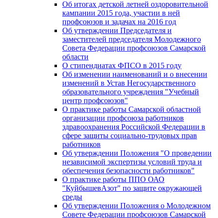
Об итогах детской летней оздоровительной
кампании 2015 года, участии в ней
профсоюзов и задачах на 2016 год
Об утверждении Председателя и
заместителей председателя Молодежного
Совета Федерации профсоюзов Самарской
области
О стипендиатах ФПСО в 2015 году
Об изменении наименований и о внесении
изменений в Устав Негосударственного
образовательного учреждения "Учебный
центр профсоюзов"
О практике работы Самарской областной
организации профсоюза работников
здравоохранения Российской Федерации в
сфере защиты социально-трудовых прав
работников
Об утверждении Положения "О проведении
независимой экспертизы условий труда и
обеспечения безопасности работников"
О практике работы ППО ОАО
"КуйбышевАзот" по защите окружающей
среды
Об утверждении Положения о Молодежном
Совете Федерации профсоюзов Самарской