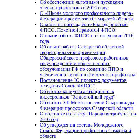
Об обеспечении льготными путевками
членов профсоюзов в 2016 году
О «Школе молодого профсоюзного лидера»
Федерации профсоюзов Самарской области
О квоте на награждение Благодарностью
ФПСО, Почетной грамотой ФПСО
О плане работы ФПСО на I полугодие 2016
года
Об опыте работы Самарской областной
территориальной организации
Общероссийского профсоюза работников
госучреждений и общественного
обслуживания РФ по созданию ППО и
увеличению численности членов профсоюза
Постановление "О проектах документов
заседания Совета ФПСО"
Об итогах конкурса агитационных
видеороликов "За достойный труд"
Об итогах XII Межотраслевой Спартакиады
Федерации профсоюзов Самарской области
О подписке на газету "Народная трибуна" на
2016 год
Об утверждении состава Молодежного
Совета Федерации профсоюзов Самарской
области