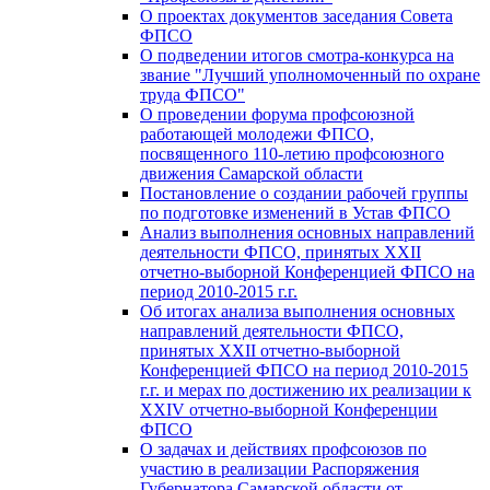
О проектах документов заседания Совета
ФПСО
О подведении итогов смотра-конкурса на
звание "Лучший уполномоченный по охране
труда ФПСО"
О проведении форума профсоюзной
работающей молодежи ФПСО,
посвященного 110-летию профсоюзного
движения Самарской области
Постановление о создании рабочей группы
по подготовке изменений в Устав ФПСО
Анализ выполнения основных направлений
деятельности ФПСО, принятых XXII
отчетно-выборной Конференцией ФПСО на
период 2010-2015 г.г.
Об итогах анализа выполнения основных
направлений деятельности ФПСО,
принятых XXII отчетно-выборной
Конференцией ФПСО на период 2010-2015
г.г. и мерах по достижению их реализации к
XXIV отчетно-выборной Конференции
ФПСО
О задачах и действиях профсоюзов по
участию в реализации Распоряжения
Губернатора Самарской области от