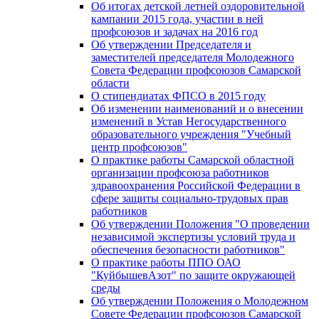
Об итогах детской летней оздоровительной
кампании 2015 года, участии в ней
профсоюзов и задачах на 2016 год
Об утверждении Председателя и
заместителей председателя Молодежного
Совета Федерации профсоюзов Самарской
области
О стипендиатах ФПСО в 2015 году
Об изменении наименований и о внесении
изменений в Устав Негосударственного
образовательного учреждения "Учебный
центр профсоюзов"
О практике работы Самарской областной
организации профсоюза работников
здравоохранения Российской Федерации в
сфере защиты социально-трудовых прав
работников
Об утверждении Положения "О проведении
независимой экспертизы условий труда и
обеспечения безопасности работников"
О практике работы ППО ОАО
"КуйбышевАзот" по защите окружающей
среды
Об утверждении Положения о Молодежном
Совете Федерации профсоюзов Самарской