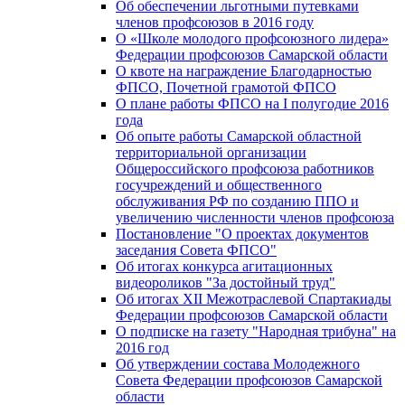
Об обеспечении льготными путевками
членов профсоюзов в 2016 году
О «Школе молодого профсоюзного лидера»
Федерации профсоюзов Самарской области
О квоте на награждение Благодарностью
ФПСО, Почетной грамотой ФПСО
О плане работы ФПСО на I полугодие 2016
года
Об опыте работы Самарской областной
территориальной организации
Общероссийского профсоюза работников
госучреждений и общественного
обслуживания РФ по созданию ППО и
увеличению численности членов профсоюза
Постановление "О проектах документов
заседания Совета ФПСО"
Об итогах конкурса агитационных
видеороликов "За достойный труд"
Об итогах XII Межотраслевой Спартакиады
Федерации профсоюзов Самарской области
О подписке на газету "Народная трибуна" на
2016 год
Об утверждении состава Молодежного
Совета Федерации профсоюзов Самарской
области