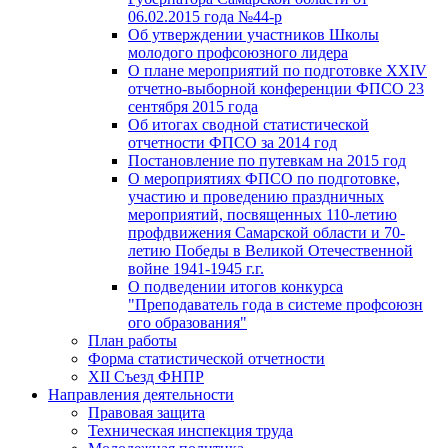
06.02.2015 года №44-р
Об утверждении участников Школы
молодого профсоюзного лидера
О плане мероприятий по подготовке XXIV
отчетно-выборной конференции ФПСО 23
сентября 2015 года
Об итогах сводной статистической
отчетности ФПСО за 2014 год
Постановление по путевкам на 2015 год
О мероприятиях ФПСО по подготовке,
участию и проведению праздничных
мероприятий, посвященных 110-летию
профдвижения Самарской области и 70-
летию Победы в Великой Отечественной
войне 1941-1945 г.г.
О подведении итогов конкурса
"Преподаватель года в системе профсоюзн
ого образования"
План работы
Форма статистической отчетности
XII Съезд ФНПР
Направления деятельности
Правовая защита
Техническая инспекция труда