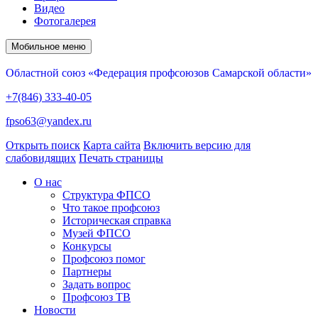
Видео
Фотогалерея
Мобильное меню
Областной союз «Федерация профсоюзов Самарской области»
+7(846) 333-40-05
fpso63@yandex.ru
Открыть поиск
Карта сайта
Включить версию для
слабовидящих
Печать страницы
О нас
Структура ФПСО
Что такое профсоюз
Историческая справка
Музей ФПСО
Конкурсы
Профсоюз помог
Партнеры
Задать вопрос
Профсоюз ТВ
Новости