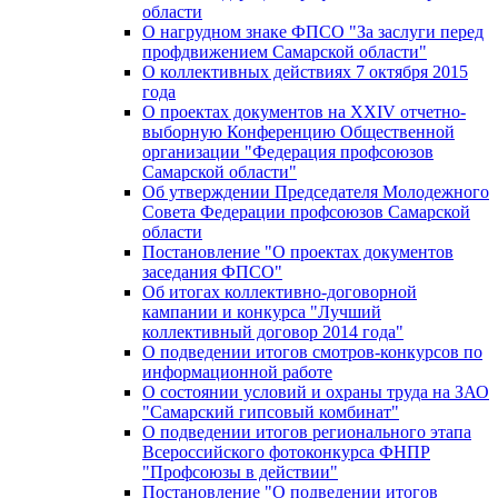
области
О нагрудном знаке ФПСО "За заслуги перед
профдвижением Самарской области"
О коллективных действиях 7 октября 2015
года
О проектах документов на XXIV отчетно-
выборную Конференцию Общественной
организации "Федерация профсоюзов
Самарской области"
Об утверждении Председателя Молодежного
Совета Федерации профсоюзов Самарской
области
Постановление "О проектах документов
заседания ФПСО"
Об итогах коллективно-договорной
кампании и конкурса "Лучший
коллективный договор 2014 года"
О подведении итогов смотров-конкурсов по
информационной работе
О состоянии условий и охраны труда на ЗАО
"Самарский гипсовый комбинат"
О подведении итогов регионального этапа
Всероссийского фотоконкурса ФНПР
"Профсоюзы в действии"
Постановление "О подведении итогов