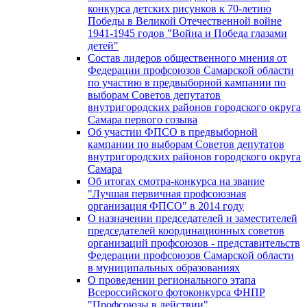
конкурса детских рисунков к 70-летию
Победы в Великой Отечественной войне
1941-1945 годов "Война и Победа глазами
детей"
Состав лидеров общественного мнения от
Федерации профсоюзов Самарской области
по участию в предвыборной кампании по
выборам Советов депутатов
внутригородских районов городского округа
Самара первого созыва
Об участии ФПСО в предвыборной
кампании по выборам Советов депутатов
внутригородских районов городского округа
Самара
Об итогах смотра-конкурса на звание
"Лучшая первичная профсоюзная
организация ФПСО" в 2014 году
О назначении председателей и заместителей
председателей координационных советов
организаций профсоюзов - представительств
Федерации профсоюзов Самарской области
в муниципальных образованиях
О проведении регионального этапа
Всероссийского фотоконкурса ФНПР
"Профсоюзы в действии"