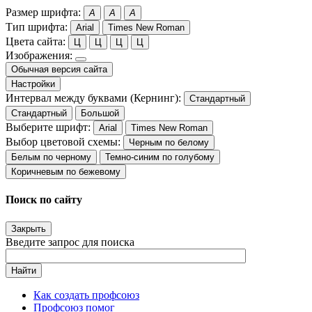
Размер шрифта:
A
A
A
Тип шрифта:
Arial
Times New Roman
Цвета сайта:
Ц
Ц
Ц
Ц
Изображения:
Обычная версия сайта
Настройки
Интервал между буквами (Кернинг):
Стандартный
Стандартный
Большой
Выберите шрифт:
Arial
Times New Roman
Выбор цветовой схемы:
Черным по белому
Белым по черному
Темно-синим по голубому
Коричневым по бежевому
Поиск по сайту
Закрыть
Введите запрос для поиска
Найти
Как создать профсоюз
Профсоюз помог