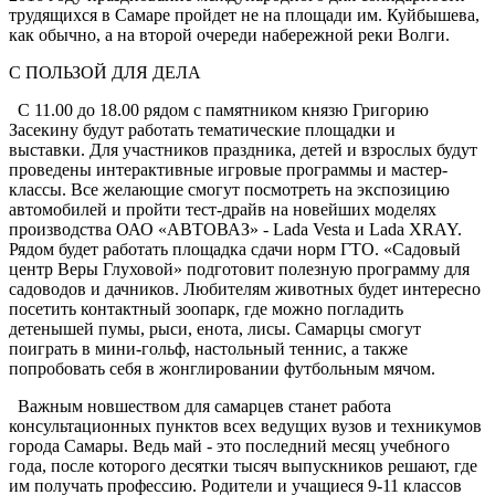
трудящихся в Самаре пройдет не на площади им. Куйбышева,
как обычно, а на второй очереди набережной реки Волги.
С ПОЛЬЗОЙ ДЛЯ ДЕЛА
С 11.00 до 18.00 рядом с памятником князю Григорию
Засекину будут работать тематические площадки и
выставки. Для участников праздника, детей и взрослых будут
проведены интерактивные игровые программы и мастер-
классы. Все желающие смогут посмотреть на экспозицию
автомобилей и пройти тест-драйв на новейших моделях
производства ОАО «АВТОВАЗ» - Lada Vesta и Lada XRAY.
Рядом будет работать площадка сдачи норм ГТО. «Садовый
центр Веры Глуховой» подготовит полезную программу для
садоводов и дачников. Любителям животных будет интересно
посетить контактный зоопарк, где можно погладить
детенышей пумы, рыси, енота, лисы. Самарцы смогут
поиграть в мини-гольф, настольный теннис, а также
попробовать себя в жонглировании футбольным мячом.
Важным новшеством для самарцев станет работа
консультационных пунктов всех ведущих вузов и техникумов
города Самары. Ведь май - это последний месяц учебного
года, после которого десятки тысяч выпускников решают, где
им получать профессию. Родители и учащиеся 9-11 классов