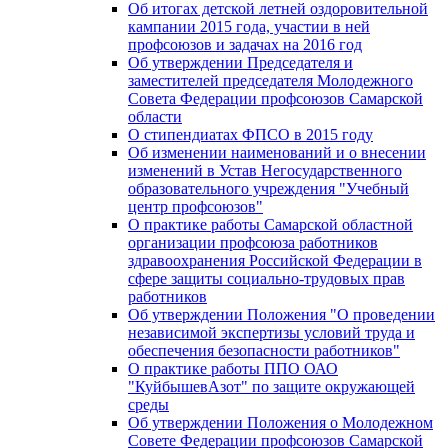
Об итогах детской летней оздоровительной
кампании 2015 года, участии в ней
профсоюзов и задачах на 2016 год
Об утверждении Председателя и
заместителей председателя Молодежного
Совета Федерации профсоюзов Самарской
области
О стипендиатах ФПСО в 2015 году
Об изменении наименований и о внесении
изменений в Устав Негосударственного
образовательного учреждения "Учебный
центр профсоюзов"
О практике работы Самарской областной
организации профсоюза работников
здравоохранения Российской Федерации в
сфере защиты социально-трудовых прав
работников
Об утверждении Положения "О проведении
независимой экспертизы условий труда и
обеспечения безопасности работников"
О практике работы ППО ОАО
"КуйбышевАзот" по защите окружающей
среды
Об утверждении Положения о Молодежном
Совете Федерации профсоюзов Самарской