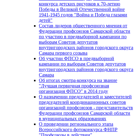
конкурса детских рисунков к 70-летию
Победы в Великой Отечественной войне
1941-1945 годов "Война и Победа глазами
детей"
Состав лидеров общественного мнения от
Федерации профсоюзов Самарской области
по участию в предвыборной кампании по
выборам Советов депутатов
внутригородских районов городского округа
Самара первого созыва
Об участии ФПСО в предвыборной
кампании по выборам Советов депутатов
внутригородских районов городского округа
Самара
Об итогах смотра-конкурса на звание
"Лучшая первичная профсоюзная
организация ФПСО" в 2014 году
О назначении председателей и заместителей
председателей координационных советов
организаций профсоюзов - представительств
Федерации профсоюзов Самарской области
в муниципальных образованиях
О проведении регионального этапа
Всероссийского фотоконкурса ФНПР
"Профсоюзы в действии"