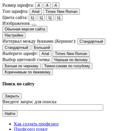
Размер шрифта:
A
A
A
Тип шрифта:
Arial
Times New Roman
Цвета сайта:
Ц
Ц
Ц
Ц
Изображения:
Обычная версия сайта
Настройки
Интервал между буквами (Кернинг):
Стандартный
Стандартный
Большой
Выберите шрифт:
Arial
Times New Roman
Выбор цветовой схемы:
Черным по белому
Белым по черному
Темно-синим по голубому
Коричневым по бежевому
Поиск по сайту
Закрыть
Введите запрос для поиска
Найти
Как создать профсоюз
Профсоюз помог