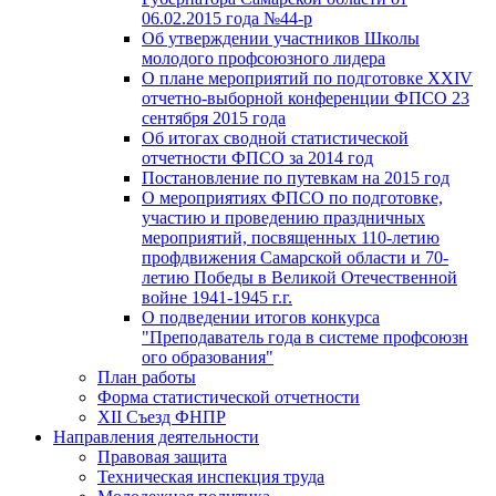
06.02.2015 года №44-р
Об утверждении участников Школы
молодого профсоюзного лидера
О плане мероприятий по подготовке XXIV
отчетно-выборной конференции ФПСО 23
сентября 2015 года
Об итогах сводной статистической
отчетности ФПСО за 2014 год
Постановление по путевкам на 2015 год
О мероприятиях ФПСО по подготовке,
участию и проведению праздничных
мероприятий, посвященных 110-летию
профдвижения Самарской области и 70-
летию Победы в Великой Отечественной
войне 1941-1945 г.г.
О подведении итогов конкурса
"Преподаватель года в системе профсоюзн
ого образования"
План работы
Форма статистической отчетности
XII Съезд ФНПР
Направления деятельности
Правовая защита
Техническая инспекция труда