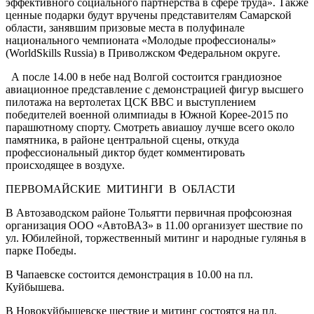
эффективного социального партнерства в сфере труда». Также
ценные подарки будут вручены представителям Самарской
области, занявшим призовые места в полуфинале
национального чемпионата «Молодые профессионалы»
(WorldSkills Russia) в Приволжском Федеральном округе.
А после 14.00 в небе над Волгой состоится грандиозное
авиационное представление с демонстрацией фигур высшего
пилотажа на вертолетах ЦСК ВВС и выступлением
победителей военной олимпиады в Южной Корее-2015 по
парашютному спорту. Смотреть авиашоу лучше всего около
памятника, в районе центральной сцены, откуда
профессиональный диктор будет комментировать
происходящее в воздухе.
ПЕРВОМАЙСКИЕ МИТИНГИ В ОБЛАСТИ
В Автозаводском районе Тольятти первичная профсоюзная
организация ООО «АвтоВАЗ» в 11.00 организует шествие по
ул. Юбилейной, торжественный митинг и народные гулянья в
парке Победы.
В Чапаевске состоится демонстрация в 10.00 на пл.
Куйбышева.
В Новокуйбышевске шествие и митинг состоятся на пл.