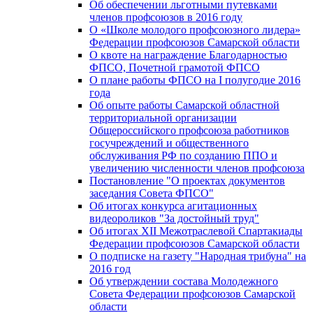
Об обеспечении льготными путевками
членов профсоюзов в 2016 году
О «Школе молодого профсоюзного лидера»
Федерации профсоюзов Самарской области
О квоте на награждение Благодарностью
ФПСО, Почетной грамотой ФПСО
О плане работы ФПСО на I полугодие 2016
года
Об опыте работы Самарской областной
территориальной организации
Общероссийского профсоюза работников
госучреждений и общественного
обслуживания РФ по созданию ППО и
увеличению численности членов профсоюза
Постановление "О проектах документов
заседания Совета ФПСО"
Об итогах конкурса агитационных
видеороликов "За достойный труд"
Об итогах XII Межотраслевой Спартакиады
Федерации профсоюзов Самарской области
О подписке на газету "Народная трибуна" на
2016 год
Об утверждении состава Молодежного
Совета Федерации профсоюзов Самарской
области