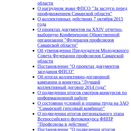
области
О нагрудном знаке ФПСО "За заслуги перед
профдвижением Самарской области"
О коллективных действиях 7 октября 2015
года
О проектах документов на XXIV отчетно-
выборную Конференцию Общественной
организации "Федерация профсоюзов
Самарской области"
Об утверждении Председателя Молодежного
Совета Федерации профсоюзов Самарской
области
Постановление "О проектах документов
заседания ФПСО"
Об итогах коллективно-договорной
кампании и конкурса "Лучший
коллективный договор 2014 года"
О подведении итогов смотров-конкурсов по
информационной работе
О состоянии условий и охраны труда на ЗАО
"Самарский гипсовый комбинат"
О подведении итогов регионального этапа
Всероссийского фотоконкурса ФНПР
"Профсоюзы в действии"
Постановление "О подведении итогов