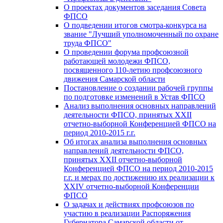
О проектах документов заседания Совета
ФПСО
О подведении итогов смотра-конкурса на
звание "Лучший уполномоченный по охране
труда ФПСО"
О проведении форума профсоюзной
работающей молодежи ФПСО,
посвященного 110-летию профсоюзного
движения Самарской области
Постановление о создании рабочей группы
по подготовке изменений в Устав ФПСО
Анализ выполнения основных направлений
деятельности ФПСО, принятых XXII
отчетно-выборной Конференцией ФПСО на
период 2010-2015 г.г.
Об итогах анализа выполнения основных
направлений деятельности ФПСО,
принятых XXII отчетно-выборной
Конференцией ФПСО на период 2010-2015
г.г. и мерах по достижению их реализации к
XXIV отчетно-выборной Конференции
ФПСО
О задачах и действиях профсоюзов по
участию в реализации Распоряжения
Губернатора Самарской области от