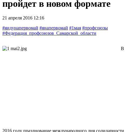
пройдет в новом формате
21 апреля 2016 12:16
#яидунапервомай
#янапервомай
#1мая
#профсоюзы
#Федерация_профсоюзов_Самарской_области
В
2016 году празднование международного дня солидарности