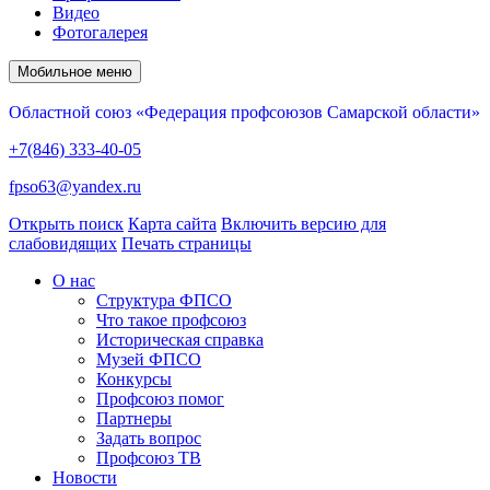
Видео
Фотогалерея
Мобильное меню
Областной союз «Федерация профсоюзов Самарской области»
+7(846) 333-40-05
fpso63@yandex.ru
Открыть поиск
Карта сайта
Включить версию для
слабовидящих
Печать страницы
О нас
Структура ФПСО
Что такое профсоюз
Историческая справка
Музей ФПСО
Конкурсы
Профсоюз помог
Партнеры
Задать вопрос
Профсоюз ТВ
Новости