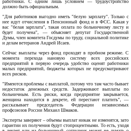
работники. С одним лишь условием — трудоустройство
должно быть официальным.
"Для работников выгодно иметь "белую зарплату". Только с
нее идут отчисления в Пенсионный фонд и в ФСС. Какая у
вас "белая зарплата", такая оплата по больничному листу и
будет получена", — объясняет депутат Государственной
Думы, член комитета Госдумы по труду, социальной политике
и делам ветеранов Андрей Исаев.
Сейчас выплаты через фонд проходят в пробном режиме. С
момента перехода нановую систему всех российских
предприятий в первую очередь удобство оценят работники
малых предприятий, бюджеты которых не предусматривают
всех рисков.
"Имеются проблемы с выплатой, потому что там часто бывает
недостаток денежных средств. Задерживают выплаты по
больничным. Есть риски, когда предприятие закрывается,
женщина находится в декрете, ей перестают платить", —
рассказывает председатель Федерации независимых
профсоюзов России Михаил Шмаков.
Эксперты заверяют – объемы выплат никак не изменятся, зато
гарантии их получения будут стопроцентными. То есть, уходя
в декрет или на больничный, сотрудник может не думать о