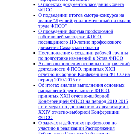
О проектах документов заседания Совета
ФПСО
О подведении итогов смотра-конкурса на
звание "Лучший уполномоченный по охране
труда ФПСО"
О проведении форума профсоюзной
работающей молодежи ФПСО,
посвященного 110-летию профсоюзного
движения Самарской области
Постановление о создании рабочей группы
по подготовке изменений в Устав ФПСО
Анализ выполнения основных направлений
деятельности ФПСО, принятых XXII
отчетно-выборной Конференцией ФПСО на
период 2010-2015 г.г.
Об итогах анализа выполнения основных
направлений деятельности ФПСО,
принятых XXII отчетно-выборной
Конференцией ФПСО на период 2010-2015
г.г. и мерах по достижению их реализации к
XXIV отчетно-выборной Конференции
ФПСО
О задачах и действиях профсоюзов по
участию в реализации Распоряжения
Губернатора Самарской области от