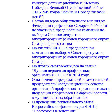
конкурса детских рисунков к 70-летию
Победы в Великой Отечественной войне
1941-1945 годов "Война и Победа глазами
детей"
Состав лидеров общественного мнения от
Федерации профсоюзов Самарской области
по участию в предвыборной кампании по
выборам Советов депутатов
внутригородских районов городского округа
Самара первого созыва
Об участии ФПСО в предвыборной
кампании по выборам Советов депутатов
внутригородских районов городского округа
Самара
Об итогах смотра-конкурса на звание
"Лучшая первичная профсоюзная
организация ФПСО" в 2014 году
О назначении председателей и заместителей
председателей координационных советов
организаций профсоюзов - представительств
Федерации профсоюзов Самарской области
в муниципальных образованиях
О проведении регионального этапа
Всероссийского фотоконкурса ФНПР
"Профсоюзы в действии"