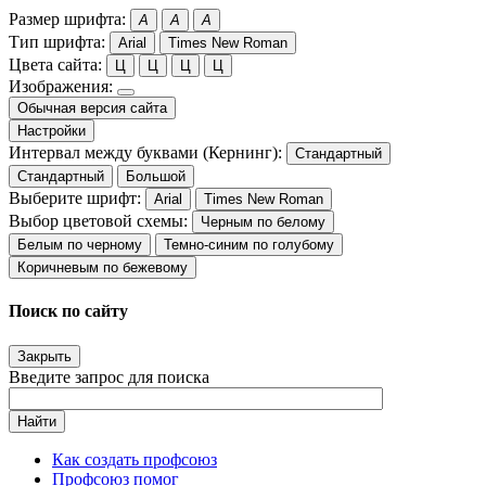
Размер шрифта:
A
A
A
Тип шрифта:
Arial
Times New Roman
Цвета сайта:
Ц
Ц
Ц
Ц
Изображения:
Обычная версия сайта
Настройки
Интервал между буквами (Кернинг):
Стандартный
Стандартный
Большой
Выберите шрифт:
Arial
Times New Roman
Выбор цветовой схемы:
Черным по белому
Белым по черному
Темно-синим по голубому
Коричневым по бежевому
Поиск по сайту
Закрыть
Введите запрос для поиска
Найти
Как создать профсоюз
Профсоюз помог