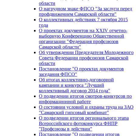
области
О нагрудном знаке ФПСО "За заслуги перед
профдвижением Самарской области"
О коллективных действиях 7 октября 2015
года
О проектах документов на XXIV отчетно-
выборную Конференцию Общественной
организации "Федерация профсоюзов
Самарской области"
Об утверждении Председателя Молодежного
Совета Федерации профсоюзов Самарской
области
Постановление "О проектах документов
заседания ФПСО"
Об итогах коллективно-договорной
кампании и конкурса "Лучший
коллективный договор 2014 года"
О подведении итогов смотров-конкурсов по
информационной работе
О состоянии условий и охраны труда на ЗАО
"Самарский гипсовый комбинат"
О подведении итогов регионального этапа
Всероссийского фотоконкурса ФНПР
"Профсоюзы в действии"
Постановление "О подведении итогов