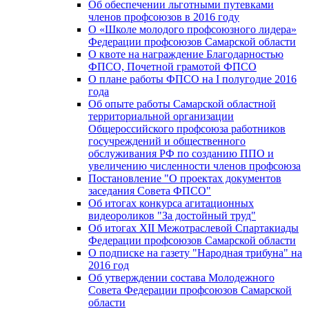
Об обеспечении льготными путевками
членов профсоюзов в 2016 году
О «Школе молодого профсоюзного лидера»
Федерации профсоюзов Самарской области
О квоте на награждение Благодарностью
ФПСО, Почетной грамотой ФПСО
О плане работы ФПСО на I полугодие 2016
года
Об опыте работы Самарской областной
территориальной организации
Общероссийского профсоюза работников
госучреждений и общественного
обслуживания РФ по созданию ППО и
увеличению численности членов профсоюза
Постановление "О проектах документов
заседания Совета ФПСО"
Об итогах конкурса агитационных
видеороликов "За достойный труд"
Об итогах XII Межотраслевой Спартакиады
Федерации профсоюзов Самарской области
О подписке на газету "Народная трибуна" на
2016 год
Об утверждении состава Молодежного
Совета Федерации профсоюзов Самарской
области