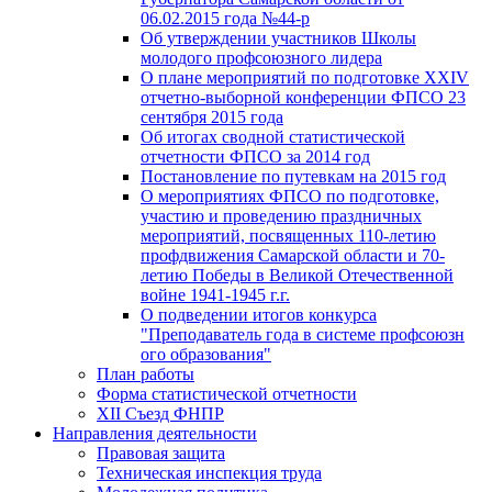
06.02.2015 года №44-р
Об утверждении участников Школы
молодого профсоюзного лидера
О плане мероприятий по подготовке XXIV
отчетно-выборной конференции ФПСО 23
сентября 2015 года
Об итогах сводной статистической
отчетности ФПСО за 2014 год
Постановление по путевкам на 2015 год
О мероприятиях ФПСО по подготовке,
участию и проведению праздничных
мероприятий, посвященных 110-летию
профдвижения Самарской области и 70-
летию Победы в Великой Отечественной
войне 1941-1945 г.г.
О подведении итогов конкурса
"Преподаватель года в системе профсоюзн
ого образования"
План работы
Форма статистической отчетности
XII Съезд ФНПР
Направления деятельности
Правовая защита
Техническая инспекция труда