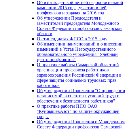
Об итогах детской летней оздоровительной
кампании 2015 года, участии в ней
профсоюзов и задачах на 2016 год
Об утверждении Председателя и
заместителей председателя Молодежного
Совета Федерации профсоюзов Самарской
области
О стипендиатах ФПСО в 2015 году
Об изменении наименований и о внесении
изменений в Устав Негосударственного
образовательного учреждения "Учебный
центр профсоюзов"
О практике работы Самарской областной
организации профсоюза работников
здравоохранения Российской Федерации в
сфере защиты социально-трудовых прав
работников
Об утверждении Положения "О проведении
независимой экспертизы условий труда и
обеспечения безопасности работников"
О практике работы ППО ОАО
"КуйбышевАзот" по защите окружающей
среды
Об утверждении Положения о Молодежном
Совете Федерации профсоюзов Самарской