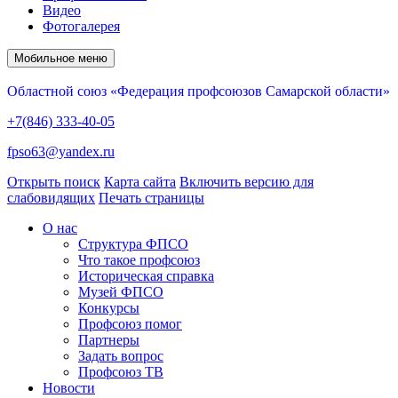
Видео
Фотогалерея
Мобильное меню
Областной союз «Федерация профсоюзов Самарской области»
+7(846) 333-40-05
fpso63@yandex.ru
Открыть поиск
Карта сайта
Включить версию для
слабовидящих
Печать страницы
О нас
Структура ФПСО
Что такое профсоюз
Историческая справка
Музей ФПСО
Конкурсы
Профсоюз помог
Партнеры
Задать вопрос
Профсоюз ТВ
Новости