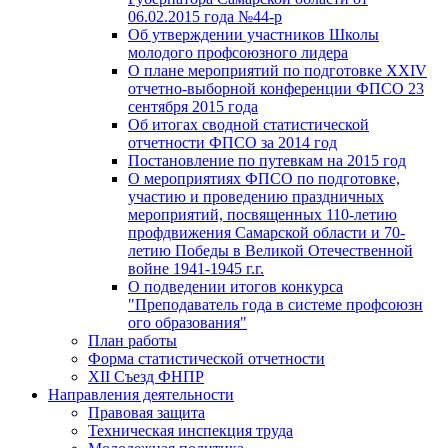
06.02.2015 года №44-р
Об утверждении участников Школы
молодого профсоюзного лидера
О плане мероприятий по подготовке XXIV
отчетно-выборной конференции ФПСО 23
сентября 2015 года
Об итогах сводной статистической
отчетности ФПСО за 2014 год
Постановление по путевкам на 2015 год
О мероприятиях ФПСО по подготовке,
участию и проведению праздничных
мероприятий, посвященных 110-летию
профдвижения Самарской области и 70-
летию Победы в Великой Отечественной
войне 1941-1945 г.г.
О подведении итогов конкурса
"Преподаватель года в системе профсоюзн
ого образования"
План работы
Форма статистической отчетности
XII Съезд ФНПР
Направления деятельности
Правовая защита
Техническая инспекция труда