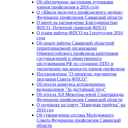
Об обеспечении льготными путевками
членов профсоюзов в 2016 году
О «Школе молодого профсоюзного лидера»
Федерации профсоюзов Самарской области
О квоте на награждение Благодарностью
ФПСО, Почетной грамотой ФПСО
О плане работы ФПСО на I полугодие 2016
года
Об опыте работы Самарской областной
территориальной организации
Общероссийского профсоюза работников
госучреждений и общественного
обслуживания РФ по созданию ППО и
увеличению численности членов профсоюза
Постановление "О проектах документов
заседания Совета ФПСО"
Об итогах конкурса агитационных
видеороликов "За достойный труд"
Об итогах XII Межотраслевой Спартакиады
Федерации профсоюзов Самарской области
О подписке на газету "Народная трибуна" на
2016 год
Об утверждении состава Молодежного
Совета Федерации профсоюзов Самарской
области