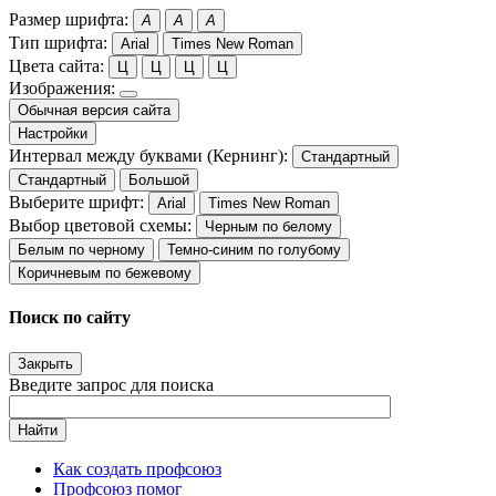
Размер шрифта:
A
A
A
Тип шрифта:
Arial
Times New Roman
Цвета сайта:
Ц
Ц
Ц
Ц
Изображения:
Обычная версия сайта
Настройки
Интервал между буквами (Кернинг):
Стандартный
Стандартный
Большой
Выберите шрифт:
Arial
Times New Roman
Выбор цветовой схемы:
Черным по белому
Белым по черному
Темно-синим по голубому
Коричневым по бежевому
Поиск по сайту
Закрыть
Введите запрос для поиска
Найти
Как создать профсоюз
Профсоюз помог