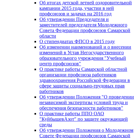
Об итогах детской летней оздоровительной
кампании 2015 года, участии в ней
профсоюзов и задачах на 2016 год
Об утверждении Председателя и
заместителей председателя Молодежного
Совета Федерации профсоюзов Самарской
области
О стипендиатах ФПСО в 2015 году
Об изменении наименований и о внесении
изменений в Устав Негосударственного
образовательного учреждения "Учебный
центр профсоюзов"
О практике работы Самарской областной
организации профсоюза работников
здравоохранения Российской Федерации в
сфере защиты социально-трудовых прав
работников
Об утверждении Положения "О проведении
независимой экспертизы условий труда и
обеспечения безопасности работников"
О практике работы ППО ОАО
"КуйбышевАзот" по защите окружающей
среды
Об утверждении Положения о Молодежном
Совете Федерации профсоюзов Самарской