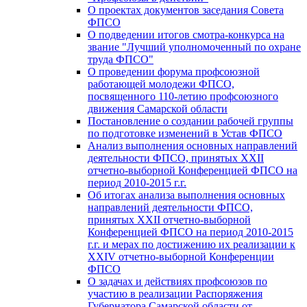
О проектах документов заседания Совета
ФПСО
О подведении итогов смотра-конкурса на
звание "Лучший уполномоченный по охране
труда ФПСО"
О проведении форума профсоюзной
работающей молодежи ФПСО,
посвященного 110-летию профсоюзного
движения Самарской области
Постановление о создании рабочей группы
по подготовке изменений в Устав ФПСО
Анализ выполнения основных направлений
деятельности ФПСО, принятых XXII
отчетно-выборной Конференцией ФПСО на
период 2010-2015 г.г.
Об итогах анализа выполнения основных
направлений деятельности ФПСО,
принятых XXII отчетно-выборной
Конференцией ФПСО на период 2010-2015
г.г. и мерах по достижению их реализации к
XXIV отчетно-выборной Конференции
ФПСО
О задачах и действиях профсоюзов по
участию в реализации Распоряжения
Губернатора Самарской области от