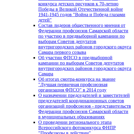
конкурса детских рисунков к 70-летию
Победы в Великой Отечественной войне
1941-1945 годов "Война и Победа глазами
детей"
Состав лидеров общественного мнения от
Федерации профсоюзов Самарской области
по участию в предвыборной кампании по
выборам Советов депутатов
внутригородских районов городского округа
Самара первого созыва
Об участии ФПСО в предвыборной
кампании по выборам Советов депутатов
внутригородских районов городского округа
Самара
Об итогах смотра-конкурса на звание
"Лучшая первичная профсоюзная
организация ФПСО" в 2014 году
О назначении председателей и заместителей
председателей координационных советов
организаций профсоюзов - представительств
Федерации профсоюзов Самарской области
в муниципальных образованиях
О проведении регионального этапа
Всероссийского фотоконкурса ФНПР
"Профсоюзы в действии"