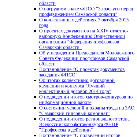
области
О нагрудном знаке ФПСО "За заслуги перед
профдвижением Самарской области"
О коллективных действиях 7 октября 2015
года
О проектах документов на XXIV отчетно-
выборную Конференцию Общественной
организации "Федерация профсоюзов
Самарской области"
Об утверждении Председателя Молодежного
Совета Федерации профсоюзов Самарской
области
Постановление "О проектах документов
заседания ФПСО"
Об итогах коллективно-договорной
кампании и конкурса "Лучший
коллективный договор 2014 года"
О подведении итогов смотров-конкурсов по
информационной работе
О состоянии условий и охраны труда на ЗАО
"Самарский гипсовый комбинат"
О подведении итогов регионального этапа
Всероссийского фотоконкурса ФНПР
"Профсоюзы в действии"
Постановление "О подведении итогов