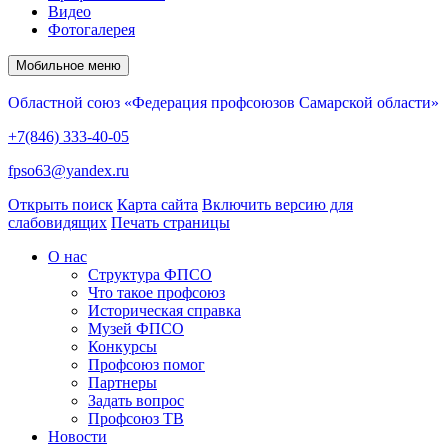
Видео
Фотогалерея
Мобильное меню
Областной союз «Федерация профсоюзов Самарской области»
+7(846) 333-40-05
fpso63@yandex.ru
Открыть поиск
Карта сайта
Включить версию для
слабовидящих
Печать страницы
О нас
Структура ФПСО
Что такое профсоюз
Историческая справка
Музей ФПСО
Конкурсы
Профсоюз помог
Партнеры
Задать вопрос
Профсоюз ТВ
Новости