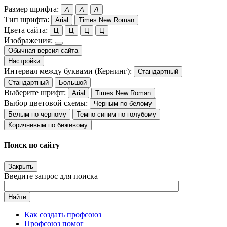
Размер шрифта:
A
A
A
Тип шрифта:
Arial
Times New Roman
Цвета сайта:
Ц
Ц
Ц
Ц
Изображения:
Обычная версия сайта
Настройки
Интервал между буквами (Кернинг):
Стандартный
Стандартный
Большой
Выберите шрифт:
Arial
Times New Roman
Выбор цветовой схемы:
Черным по белому
Белым по черному
Темно-синим по голубому
Коричневым по бежевому
Поиск по сайту
Закрыть
Введите запрос для поиска
Найти
Как создать профсоюз
Профсоюз помог