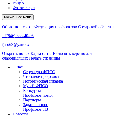
Видео
Фотогалерея
Мобильное меню
Областной союз «Федерация профсоюзов Самарской области»
+7(846) 333-40-05
fpso63@yandex.ru
Открыть поиск
Карта сайта
Включить версию для
слабовидящих
Печать страницы
О нас
Структура ФПСО
Что такое профсоюз
Историческая справка
Музей ФПСО
Конкурсы
Профсоюз помог
Партнеры
Задать вопрос
Профсоюз ТВ
Новости