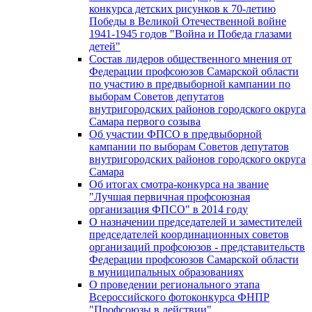
конкурса детских рисунков к 70-летию
Победы в Великой Отечественной войне
1941-1945 годов "Война и Победа глазами
детей"
Состав лидеров общественного мнения от
Федерации профсоюзов Самарской области
по участию в предвыборной кампании по
выборам Советов депутатов
внутригородских районов городского округа
Самара первого созыва
Об участии ФПСО в предвыборной
кампании по выборам Советов депутатов
внутригородских районов городского округа
Самара
Об итогах смотра-конкурса на звание
"Лучшая первичная профсоюзная
организация ФПСО" в 2014 году
О назначении председателей и заместителей
председателей координационных советов
организаций профсоюзов - представительств
Федерации профсоюзов Самарской области
в муниципальных образованиях
О проведении регионального этапа
Всероссийского фотоконкурса ФНПР
"Профсоюзы в действии"