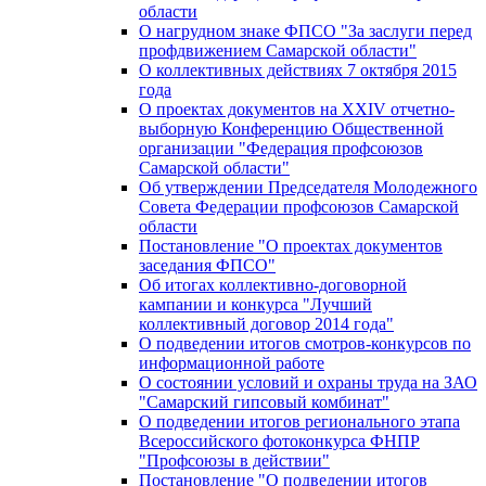
области
О нагрудном знаке ФПСО "За заслуги перед
профдвижением Самарской области"
О коллективных действиях 7 октября 2015
года
О проектах документов на XXIV отчетно-
выборную Конференцию Общественной
организации "Федерация профсоюзов
Самарской области"
Об утверждении Председателя Молодежного
Совета Федерации профсоюзов Самарской
области
Постановление "О проектах документов
заседания ФПСО"
Об итогах коллективно-договорной
кампании и конкурса "Лучший
коллективный договор 2014 года"
О подведении итогов смотров-конкурсов по
информационной работе
О состоянии условий и охраны труда на ЗАО
"Самарский гипсовый комбинат"
О подведении итогов регионального этапа
Всероссийского фотоконкурса ФНПР
"Профсоюзы в действии"
Постановление "О подведении итогов