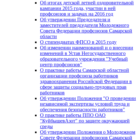
Об итогах детской летней оздоровительной
кампании 2015 года, участии в ней
профсоюзов и задачах на 2016 год
Об утверждении Председателя и
заместителей председателя Молодежного
Совета Федерации профсоюзов Самарской
области
О стипендиатах ФПСО в 2015 году
Об изменении наименований и о внесении
изменений в Устав Негосударственного
образовательного учреждения "Учебный
центр профсоюзов"
О практике работы Самарской областной
организации профсоюза работников
здравоохранения Российской Федерации в
сфере защиты социально-трудовых прав
работников
Об утверждении Положения "О проведении
независимой экспертизы условий труда и
обеспечения безопасности работников"
О практике работы ППО ОАО
"КуйбышевАзот" по защите окружающей
среды
Об утверждении Положения о Молодежном
Совете Федерации профсоюзов Самарской