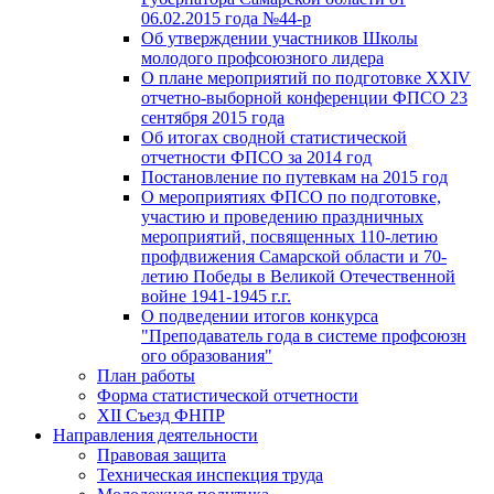
06.02.2015 года №44-р
Об утверждении участников Школы
молодого профсоюзного лидера
О плане мероприятий по подготовке XXIV
отчетно-выборной конференции ФПСО 23
сентября 2015 года
Об итогах сводной статистической
отчетности ФПСО за 2014 год
Постановление по путевкам на 2015 год
О мероприятиях ФПСО по подготовке,
участию и проведению праздничных
мероприятий, посвященных 110-летию
профдвижения Самарской области и 70-
летию Победы в Великой Отечественной
войне 1941-1945 г.г.
О подведении итогов конкурса
"Преподаватель года в системе профсоюзн
ого образования"
План работы
Форма статистической отчетности
XII Съезд ФНПР
Направления деятельности
Правовая защита
Техническая инспекция труда