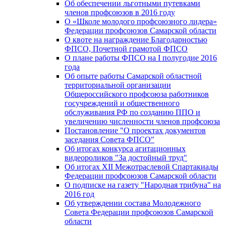
Об обеспечении льготными путевками
членов профсоюзов в 2016 году
О «Школе молодого профсоюзного лидера»
Федерации профсоюзов Самарской области
О квоте на награждение Благодарностью
ФПСО, Почетной грамотой ФПСО
О плане работы ФПСО на I полугодие 2016
года
Об опыте работы Самарской областной
территориальной организации
Общероссийского профсоюза работников
госучреждений и общественного
обслуживания РФ по созданию ППО и
увеличению численности членов профсоюза
Постановление "О проектах документов
заседания Совета ФПСО"
Об итогах конкурса агитационных
видеороликов "За достойный труд"
Об итогах XII Межотраслевой Спартакиады
Федерации профсоюзов Самарской области
О подписке на газету "Народная трибуна" на
2016 год
Об утверждении состава Молодежного
Совета Федерации профсоюзов Самарской
области