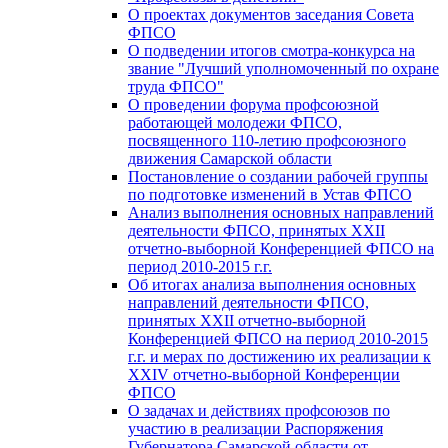
О проектах документов заседания Совета
ФПСО
О подведении итогов смотра-конкурса на
звание "Лучший уполномоченный по охране
труда ФПСО"
О проведении форума профсоюзной
работающей молодежи ФПСО,
посвященного 110-летию профсоюзного
движения Самарской области
Постановление о создании рабочей группы
по подготовке изменений в Устав ФПСО
Анализ выполнения основных направлений
деятельности ФПСО, принятых XXII
отчетно-выборной Конференцией ФПСО на
период 2010-2015 г.г.
Об итогах анализа выполнения основных
направлений деятельности ФПСО,
принятых XXII отчетно-выборной
Конференцией ФПСО на период 2010-2015
г.г. и мерах по достижению их реализации к
XXIV отчетно-выборной Конференции
ФПСО
О задачах и действиях профсоюзов по
участию в реализации Распоряжения
Губернатора Самарской области от