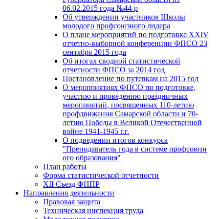
06.02.2015 года №44-р
Об утверждении участников Школы
молодого профсоюзного лидера
О плане мероприятий по подготовке XXIV
отчетно-выборной конференции ФПСО 23
сентября 2015 года
Об итогах сводной статистической
отчетности ФПСО за 2014 год
Постановление по путевкам на 2015 год
О мероприятиях ФПСО по подготовке,
участию и проведению праздничных
мероприятий, посвященных 110-летию
профдвижения Самарской области и 70-
летию Победы в Великой Отечественной
войне 1941-1945 г.г.
О подведении итогов конкурса
"Преподаватель года в системе профсоюзн
ого образования"
План работы
Форма статистической отчетности
XII Съезд ФНПР
Направления деятельности
Правовая защита
Техническая инспекция труда