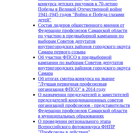
конкурса детских рисунков к 70-летию
Победы в Великой Отечественной войне
1941-1945 годов "Война и Победа глазами
детей"
Состав лидеров общественного мнения от
Федерации профсоюзов Самарской области
по участию в предвыборной кампании по
выборам Советов депутатов
внутригородских районов городского округа
Самара первого созыва
Об участии ФПСО в предвыборной
кампании по выборам Советов депутатов
внутригородских районов городского округа
Самара
Об итогах смотра-конкурса на звание
"Лучшая первичная профсоюзная
организация ФПСО" в 2014 году
О назначении председателей и заместителей
председателей координационных советов
организаций профсоюзов - представительств
Федерации профсоюзов Самарской области
в муниципальных образованиях
О проведении регионального этапа
Всероссийского фотоконкурса ФНПР
"Профсоюзы в действии"