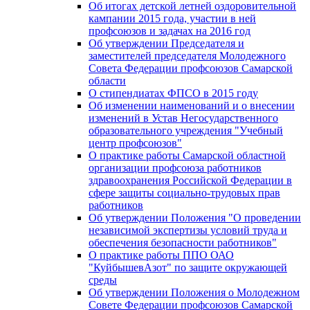
Об итогах детской летней оздоровительной
кампании 2015 года, участии в ней
профсоюзов и задачах на 2016 год
Об утверждении Председателя и
заместителей председателя Молодежного
Совета Федерации профсоюзов Самарской
области
О стипендиатах ФПСО в 2015 году
Об изменении наименований и о внесении
изменений в Устав Негосударственного
образовательного учреждения "Учебный
центр профсоюзов"
О практике работы Самарской областной
организации профсоюза работников
здравоохранения Российской Федерации в
сфере защиты социально-трудовых прав
работников
Об утверждении Положения "О проведении
независимой экспертизы условий труда и
обеспечения безопасности работников"
О практике работы ППО ОАО
"КуйбышевАзот" по защите окружающей
среды
Об утверждении Положения о Молодежном
Совете Федерации профсоюзов Самарской