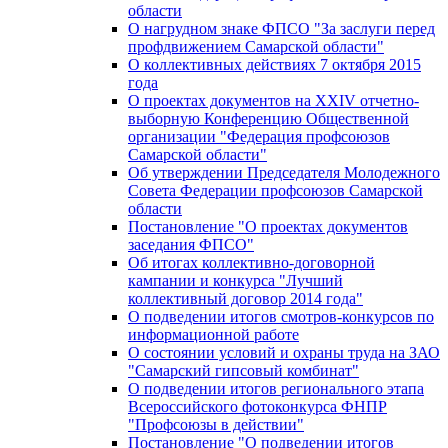
области
О нагрудном знаке ФПСО "За заслуги перед
профдвижением Самарской области"
О коллективных действиях 7 октября 2015
года
О проектах документов на XXIV отчетно-
выборную Конференцию Общественной
организации "Федерация профсоюзов
Самарской области"
Об утверждении Председателя Молодежного
Совета Федерации профсоюзов Самарской
области
Постановление "О проектах документов
заседания ФПСО"
Об итогах коллективно-договорной
кампании и конкурса "Лучший
коллективный договор 2014 года"
О подведении итогов смотров-конкурсов по
информационной работе
О состоянии условий и охраны труда на ЗАО
"Самарский гипсовый комбинат"
О подведении итогов регионального этапа
Всероссийского фотоконкурса ФНПР
"Профсоюзы в действии"
Постановление "О подведении итогов