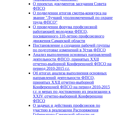
О проектах документов заседания Совета
ФПСО
О подведении итогов смотра-конкурса на
звание "Лучший уполномоченный по охране
труда ФПСО"
О проведении форума профсоюзной
работающей молодежи ФПСО,
посвященного 110-летию профсоюзного
движения Самарской области
Постановление о создании рабочей группы
по подготовке изменений в Устав ФПСО
Анализ выполнения основных направлений
деятельности ФПСО, принятых XXII
отчетно-выборной Конференцией ФПСО на
период 2010-2015 г.г.
Об итогах анализа выполнения основных
направлений деятельности ФПСО,
принятых XXII отчетно-выборной
Конференцией ФПСО на период 2010-2015
г.г. и мерах по достижению их реализации к
XXIV отчетно-выборной Конференции
ФПСО
О задачах и действиях профсоюзов по
участию в реализации Распоряжения
Губернатора Самарской области от