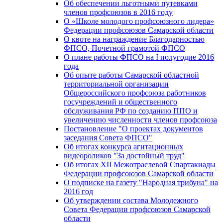
Об обеспечении льготными путевками
членов профсоюзов в 2016 году
О «Школе молодого профсоюзного лидера»
Федерации профсоюзов Самарской области
О квоте на награждение Благодарностью
ФПСО, Почетной грамотой ФПСО
О плане работы ФПСО на I полугодие 2016
года
Об опыте работы Самарской областной
территориальной организации
Общероссийского профсоюза работников
госучреждений и общественного
обслуживания РФ по созданию ППО и
увеличению численности членов профсоюза
Постановление "О проектах документов
заседания Совета ФПСО"
Об итогах конкурса агитационных
видеороликов "За достойный труд"
Об итогах XII Межотраслевой Спартакиады
Федерации профсоюзов Самарской области
О подписке на газету "Народная трибуна" на
2016 год
Об утверждении состава Молодежного
Совета Федерации профсоюзов Самарской
области