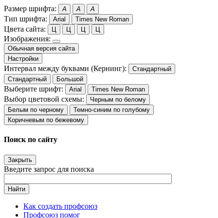
Размер шрифта:
A
A
A
Тип шрифта:
Arial
Times New Roman
Цвета сайта:
Ц
Ц
Ц
Ц
Изображения:
Обычная версия сайта
Настройки
Интервал между буквами (Кернинг):
Стандартный
Стандартный
Большой
Выберите шрифт:
Arial
Times New Roman
Выбор цветовой схемы:
Черным по белому
Белым по черному
Темно-синим по голубому
Коричневым по бежевому
Поиск по сайту
Закрыть
Введите запрос для поиска
Найти
Как создать профсоюз
Профсоюз помог