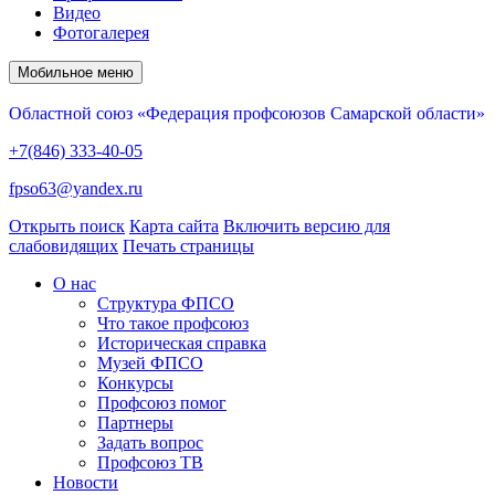
Видео
Фотогалерея
Мобильное меню
Областной союз «Федерация профсоюзов Самарской области»
+7(846) 333-40-05
fpso63@yandex.ru
Открыть поиск
Карта сайта
Включить версию для
слабовидящих
Печать страницы
О нас
Структура ФПСО
Что такое профсоюз
Историческая справка
Музей ФПСО
Конкурсы
Профсоюз помог
Партнеры
Задать вопрос
Профсоюз ТВ
Новости