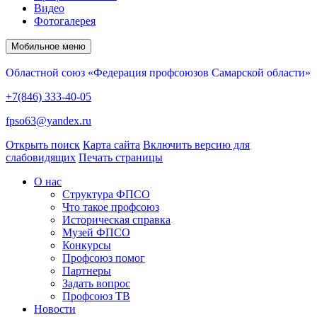
Видео
Фотогалерея
Мобильное меню
Областной союз «Федерация профсоюзов Самарской области»
+7(846) 333-40-05
fpso63@yandex.ru
Открыть поиск
Карта сайта
Включить версию для
слабовидящих
Печать страницы
О нас
Структура ФПСО
Что такое профсоюз
Историческая справка
Музей ФПСО
Конкурсы
Профсоюз помог
Партнеры
Задать вопрос
Профсоюз ТВ
Новости