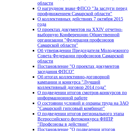
области
О нагрудном знаке ФПСО "За заслуги перед
профдвижением Самарской области"
О коллективных действиях 7 октября 2015
года
О проектах документов на XXIV отчетно-
выборную Конференцию Общественной
организации "Федерация профсоюзов
Самарской области"
Об утверждении Председателя Молодежного
Совета Федерации профсоюзов Самарской
области
Постановление "О проектах документов
заседания ФПСО"
Об итогах коллективно-договорной
кампании и конкурса "Лучший
коллективный договор 2014 года"
О подведении итогов смотров-конкурсов по
информационной работе
О состоянии условий и охраны труда на ЗАО
"Самарский гипсовый комбинат"
О подведении итогов регионального этапа
Всероссийского фотоконкурса ФНПР
"Профсоюзы в действии"
Постановление "О подведении итогов