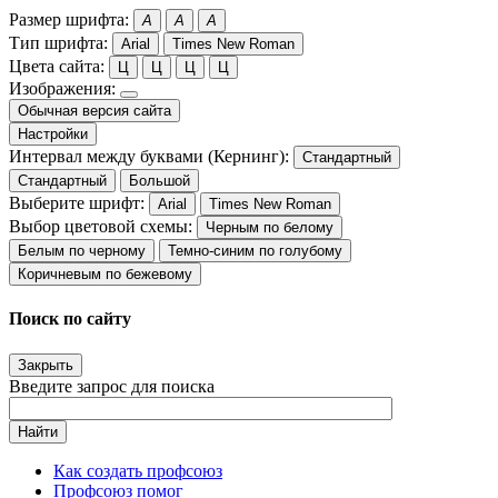
Размер шрифта:
A
A
A
Тип шрифта:
Arial
Times New Roman
Цвета сайта:
Ц
Ц
Ц
Ц
Изображения:
Обычная версия сайта
Настройки
Интервал между буквами (Кернинг):
Стандартный
Стандартный
Большой
Выберите шрифт:
Arial
Times New Roman
Выбор цветовой схемы:
Черным по белому
Белым по черному
Темно-синим по голубому
Коричневым по бежевому
Поиск по сайту
Закрыть
Введите запрос для поиска
Найти
Как создать профсоюз
Профсоюз помог