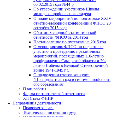
06.02.2015 года №44-р
Об утверждении участников Школы
молодого профсоюзного лидера
О плане мероприятий по подготовке XXIV
отчетно-выборной конференции ФПСО 23
сентября 2015 года
Об итогах сводной статистической
отчетности ФПСО за 2014 год
Постановление по путевкам на 2015 год
О мероприятиях ФПСО по подготовке,
участию и проведению праздничных
мероприятий, посвященных 110-летию
профдвижения Самарской области и 70-
летию Победы в Великой Отечественной
войне 1941-1945 г.г.
О подведении итогов конкурса
"Преподаватель года в системе профсоюзн
ого образования"
План работы
Форма статистической отчетности
XII Съезд ФНПР
Направления деятельности
Правовая защита
Техническая инспекция труда