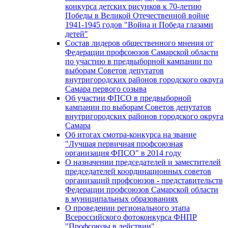
конкурса детских рисунков к 70-летию
Победы в Великой Отечественной войне
1941-1945 годов "Война и Победа глазами
детей"
Состав лидеров общественного мнения от
Федерации профсоюзов Самарской области
по участию в предвыборной кампании по
выборам Советов депутатов
внутригородских районов городского округа
Самара первого созыва
Об участии ФПСО в предвыборной
кампании по выборам Советов депутатов
внутригородских районов городского округа
Самара
Об итогах смотра-конкурса на звание
"Лучшая первичная профсоюзная
организация ФПСО" в 2014 году
О назначении председателей и заместителей
председателей координационных советов
организаций профсоюзов - представительств
Федерации профсоюзов Самарской области
в муниципальных образованиях
О проведении регионального этапа
Всероссийского фотоконкурса ФНПР
"Профсоюзы в действии"