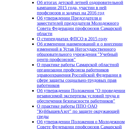
Об итогах детской летней оздоровительной
кампании 2015 года, участии в ней
профсоюзов и задачах на 2016 год
Об утверждении Председателя и
заместителей председателя Молодежного
Совета Федерации профсоюзов Самарской
области
О стипендиатах ФПСО в 2015 году
Об изменении наименований и о внесении
изменений в Устав Негосударственного
образовательного учреждения "Учебный
центр профсоюзов"
О практике работы Самарской областной
организации профсоюза работников
здравоохранения Российской Федерации в
сфере защиты социально-трудовых прав
работников
Об утверждении Положения "О проведении
независимой экспертизы условий труда и
обеспечения безопасности работников"
О практике работы ППО ОАО
"КуйбышевАзот" по защите окружающей
среды
Об утверждении Положения о Молодежном
Совете Федерации профсоюзов Самарской