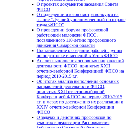
О проектах документов заседания Совета
ФПСО
О подведении итогов смотра-конкурса на
звание "Лучший уполномоченный по охране
труда ФПСО"
О проведении форума профсоюзной
работающей молодежи ФПСО,
посвященного 110-летию профсоюзного
движения Самарской области
Постановление о создании рабочей группы
по подготовке изменений в Устав ФПСО
Анализ выполнения основных направлений
деятельности ФПСО, принятых XXII
отчетно-выборной Конференцией ФПСО на
период 2010-2015 г.г.
Об итогах анализа выполнения основных
направлений деятельности ФПСО,
принятых XXII отчетно-выборной
Конференцией ФПСО на период 2010-2015
г.г. и мерах по достижению их реализации к
XXIV отчетно-выборной Конференции
ФПСО
О задачах и действиях профсоюзов по
участию в реализации Распоряжения
Губернатора Самарской области от