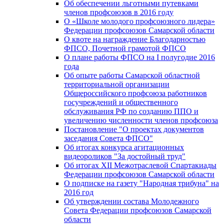
Об обеспечении льготными путевками
членов профсоюзов в 2016 году
О «Школе молодого профсоюзного лидера»
Федерации профсоюзов Самарской области
О квоте на награждение Благодарностью
ФПСО, Почетной грамотой ФПСО
О плане работы ФПСО на I полугодие 2016
года
Об опыте работы Самарской областной
территориальной организации
Общероссийского профсоюза работников
госучреждений и общественного
обслуживания РФ по созданию ППО и
увеличению численности членов профсоюза
Постановление "О проектах документов
заседания Совета ФПСО"
Об итогах конкурса агитационных
видеороликов "За достойный труд"
Об итогах XII Межотраслевой Спартакиады
Федерации профсоюзов Самарской области
О подписке на газету "Народная трибуна" на
2016 год
Об утверждении состава Молодежного
Совета Федерации профсоюзов Самарской
области