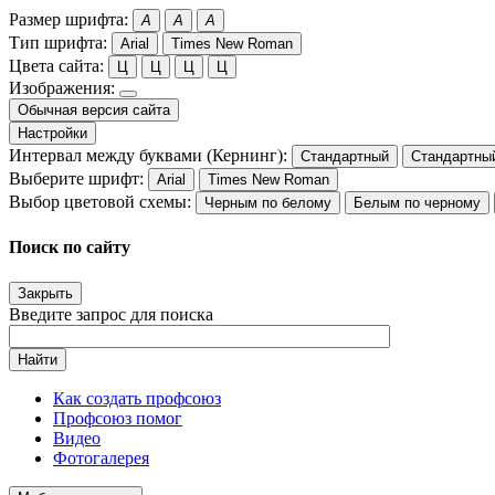
Размер шрифта:
A
A
A
Тип шрифта:
Arial
Times New Roman
Цвета сайта:
Ц
Ц
Ц
Ц
Изображения:
Обычная версия сайта
Настройки
Интервал между буквами (Кернинг):
Стандартный
Стандартны
Выберите шрифт:
Arial
Times New Roman
Выбор цветовой схемы:
Черным по белому
Белым по черному
Поиск по сайту
Закрыть
Введите запрос для поиска
Найти
Как создать профсоюз
Профсоюз помог
Видео
Фотогалерея