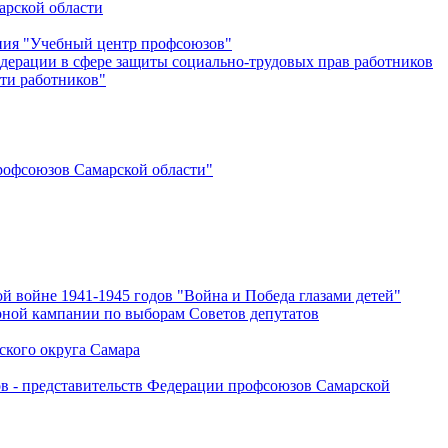
арской области
ения "Учебный центр профсоюзов"
дерации в сфере защиты социально-трудовых прав работников
ти работников"
офсоюзов Самарской области"
й войне 1941-1945 годов "Война и Победа глазами детей"
рной кампании по выборам Советов депутатов
ского округа Самара
ов - представительств Федерации профсоюзов Самарской