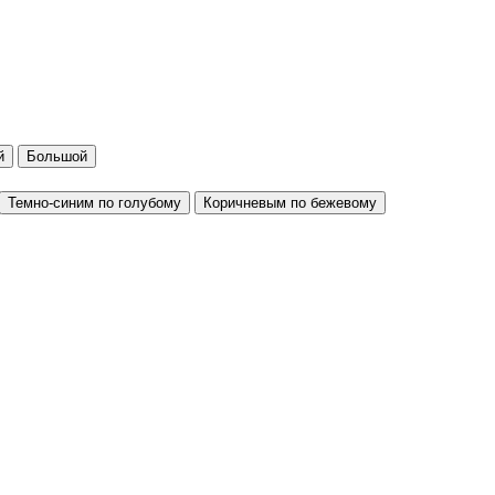
й
Большой
Темно-синим по голубому
Коричневым по бежевому