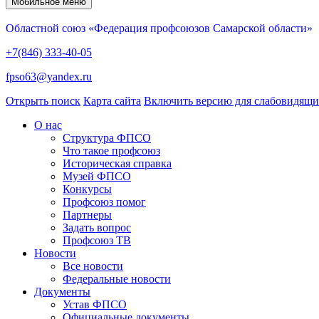
Мобильное меню
Областной союз «Федерация профсоюзов Самарской области»
+7(846) 333-40-05
fpso63@yandex.ru
Открыть поиск
Карта сайта
Включить версию для слабовидящ
О нас
Структура ФПСО
Что такое профсоюз
Историческая справка
Музей ФПСО
Конкурсы
Профсоюз помог
Партнеры
Задать вопрос
Профсоюз ТВ
Новости
Все новости
Федеральные новости
Документы
Устав ФПСО
Официальные документы