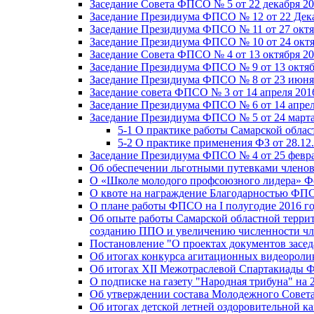
Заседание Совета ФПСО № 5 от 22 декабря 20
Заседание Президиума ФПСО № 12 от 22 Дека
Заседание Президиума ФПСО № 11 от 27 октя
Заседание Президиума ФПСО № 10 от 24 октя
Заседание Совета ФПСО № 4 от 13 октября 20
Заседание Президиума ФПСО № 9 от 13 октяб
Заседание Президиума ФПСО № 8 от 23 июня 
Заседание совета ФПСО № 3 от 14 апреля 201
Заседание Президиума ФПСО № 6 от 14 апрел
Заседание Президиума ФПСО № 5 от 24 марта
5-1 О практике работы Самарской обла
5-2 О практике применения ФЗ от 28.12
Заседание Президиума ФПСО № 4 от 25 февра
Об обеспечении льготными путевками членов
О «Школе молодого профсоюзного лидера» Ф
О квоте на награждение Благодарностью Ф
О плане работы ФПСО на I полугодие 2016 г
Об опыте работы Самарской областной терри
созданию ППО и увеличению численности чл
Постановление "О проектах документов зас
Об итогах конкурса агитационных видеоролик
Об итогах XII Межотраслевой Спартакиады 
О подписке на газету "Народная трибуна" на 
Об утверждении состава Молодежного Совет
Об итогах детской летней оздоровительной ка