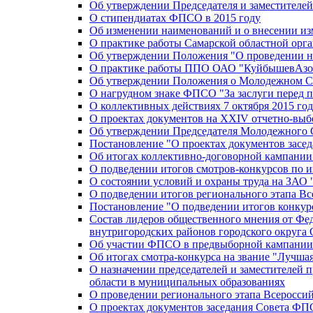
Об утверждении Председателя и заместителе
О стипендиатах ФПСО в 2015 году
Об изменении наименований и о внесении из
О практике работы Самарской областной орг
Об утверждении Положения "О проведении не
О практике работы ППО ОАО "КуйбышевАзот
Об утверждении Положения о Молодежном Со
О нагрудном знаке ФПСО "За заслуги перед 
О коллективных действиях 7 октября 2015 год
О проектах документов на XXIV отчетно-вы
Об утверждении Председателя Молодежного 
Постановление "О проектах документов зас
Об итогах коллективно-договорной кампании
О подведении итогов смотров-конкурсов по 
О состоянии условий и охраны труда на ЗАО
О подведении итогов регионального этапа В
Постановление "О подведении итогов конкурс
Состав лидеров общественного мнения от Фе
внутригородских районов городского округа 
Об участии ФПСО в предвыборной кампании п
Об итогах смотра-конкурса на звание "Лучш
О назначении председателей и заместителей 
области в муниципальных образованиях
О проведении регионального этапа Всеросс
О проектах документов заседания Совета Ф