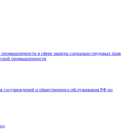
и промышленности в сфере защиты социально-трудовых прав
ической промышленности
ов госучреждений и общественного обслуживания РФ по
год