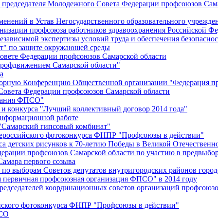
й председателя Молодежного Совета Федерации профсоюзов Сам
менений в Устав Негосударственного образовательного учрежд
анизации профсоюза работников здравоохранения Российской Фе
зависимой экспертизы условий труда и обеспечения безопаснос
" по защите окружающей среды
вете Федерации профсоюзов Самарской области
профдвижением Самарской области"
а
борную Конференцию Общественной организации "Федерация пр
Совета Федерации профсоюзов Самарской области
едания ФПСО"
 и конкурса "Лучший коллективный договор 2014 года"
информационной работе
 "Самарский гипсовый комбинат"
сероссийского фотоконкурса ФНПР "Профсоюзы в действии"
а детских рисунков к 70-летию Победы в Великой Отечественно
дерации профсоюзов Самарской области по участию в предвыбо
Самара первого созыва
о выборам Советов депутатов внутригородских районов город
ая первичная профсоюзная организация ФПСО" в 2014 году
председателей координационных советов организаций профсоюз
ийского фотоконкурса ФНПР "Профсоюзы в действии"
ПСО