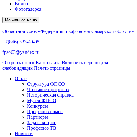
Видео
Фотогалерея
Мобильное меню
Областной союз «Федерация профсоюзов Самарской области»
+7(846) 333-40-05
fpso63@yandex.ru
Открыть поиск
Карта сайта
Включить версию для
слабовидящих
Печать страницы
О нас
Структура ФПСО
Что такое профсоюз
Историческая справка
Музей ФПСО
Конкурсы
Профсоюз помог
Партнеры
Задать вопрос
Профсоюз ТВ
Новости