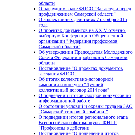
области
О нагрудном знаке ФПСО "За заслуги перед
профдвижением Самарской области"
О коллективных действиях 7 октября 2015
года
О проектах документов на XXIV отчетно-
выборную Конференцию Общественной
организации "Федерация профсоюзов
Самарской области"
Об утверждении Председателя Молодежного
Совета Федерации профсоюзов Самарской
области
Постановление "О проектах документов
заседания ФПСО"
Об итогах коллективно-договорной
кампании и конкурса "Лучший
коллективный договор 2014 года"
О подведении итогов смотров-конкурсов по
информационной работе
О состоянии условий и охраны труда на ЗАО
"Самарский гипсовый комбинат"
О подведении итогов регионального этапа
Всероссийского фотоконкурса ФНПР
"Профсоюзы в действии"
Постановление "О подведении итогов