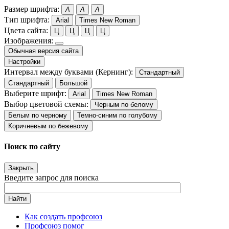
Размер шрифта:
A
A
A
Тип шрифта:
Arial
Times New Roman
Цвета сайта:
Ц
Ц
Ц
Ц
Изображения:
Обычная версия сайта
Настройки
Интервал между буквами (Кернинг):
Стандартный
Стандартный
Большой
Выберите шрифт:
Arial
Times New Roman
Выбор цветовой схемы:
Черным по белому
Белым по черному
Темно-синим по голубому
Коричневым по бежевому
Поиск по сайту
Закрыть
Введите запрос для поиска
Найти
Как создать профсоюз
Профсоюз помог