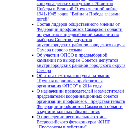
конкурса детских рисунков к 70-летию
Победы в Великой Отечественной войне
1941-1945 годов "Война и Победа глазами
детей"
Состав лидеров общественного мнения от
Федерации профсоюзов Самарской области
по участию в предвыборной кампании по
выборам Советов депутатов
внутригородских районов городского округа
Самара первого созыва
Об участии ФПСО в предвыборной
кампании по выборам Советов депутатов
внутригородских районов городского округа
Самара
Об итогах смотра-конкурса на звание
"Лучшая первичная профсоюзная
организация ФПСО" в 2014 году
О назначении председателей и заместителей
председателей координационных советов
организаций профсоюзов - представительств
Федерации профсоюзов Самарской области
в муниципальных образованиях
О проведении регионального этапа
Всероссийского фотоконкурса ФНПР
"Профсоюзы в действии"