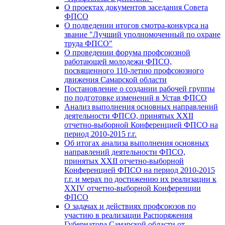
О проектах документов заседания Совета
ФПСО
О подведении итогов смотра-конкурса на
звание "Лучший уполномоченный по охране
труда ФПСО"
О проведении форума профсоюзной
работающей молодежи ФПСО,
посвященного 110-летию профсоюзного
движения Самарской области
Постановление о создании рабочей группы
по подготовке изменений в Устав ФПСО
Анализ выполнения основных направлений
деятельности ФПСО, принятых XXII
отчетно-выборной Конференцией ФПСО на
период 2010-2015 г.г.
Об итогах анализа выполнения основных
направлений деятельности ФПСО,
принятых XXII отчетно-выборной
Конференцией ФПСО на период 2010-2015
г.г. и мерах по достижению их реализации к
XXIV отчетно-выборной Конференции
ФПСО
О задачах и действиях профсоюзов по
участию в реализации Распоряжения
Губернатора Самарской области от