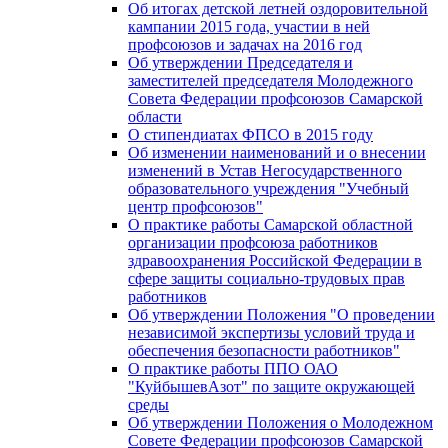
Об итогах детской летней оздоровительной
кампании 2015 года, участии в ней
профсоюзов и задачах на 2016 год
Об утверждении Председателя и
заместителей председателя Молодежного
Совета Федерации профсоюзов Самарской
области
О стипендиатах ФПСО в 2015 году
Об изменении наименований и о внесении
изменений в Устав Негосударственного
образовательного учреждения "Учебный
центр профсоюзов"
О практике работы Самарской областной
организации профсоюза работников
здравоохранения Российской Федерации в
сфере защиты социально-трудовых прав
работников
Об утверждении Положения "О проведении
независимой экспертизы условий труда и
обеспечения безопасности работников"
О практике работы ППО ОАО
"КуйбышевАзот" по защите окружающей
среды
Об утверждении Положения о Молодежном
Совете Федерации профсоюзов Самарской