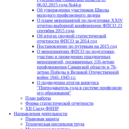
06.02.2015 года №44-р
Об утверждении участников Школы
молодого профсоюзного лидера
О плане мероприятий по подготовке XXIV
отчетно-выборной конференции ФПСО 23
сентября 2015 года
Об итогах сводной статистической
отчетности ФПСО за 2014 год
Постановление по путевкам на 2015 год
О мероприятиях ФПСО по подготовке,
участию и проведению праздничных
мероприятий, посвященных 110-летию
профдвижения Самарской области и 70-
летию Победы в Великой Отечественной
войне 1941-1945 г.г.
О подведении итогов конкурса
"Преподаватель года в системе профсоюзн
ого образования"
План работы
Форма статистической отчетности
XII Съезд ФНПР
Направления деятельности
Правовая защита
Техническая инспекция труда