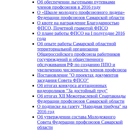
Об обеспечении льготными путевками
членов профсоюзов в 2016 году
О «Школе молодого профсоюзного лидера»
Федерации профсоюзов Самарской области
О квоте на награждение Благодарностью
ФПСО, Почетной грамотой ФПСО
О плане работы ФПСО на I полугодие 2016
года
Об опыте работы Самарской областной
территориальной организации
Общероссийского профсоюза работников
госучреждений и общественного
обслуживания РФ по созданию ППО и
увеличению численности членов профсоюза
Постановление "О проектах документов
заседания Совета ФПСО"
Об итогах конкурса агитационных
видеороликов "За достойный труд"
Об итогах XII Межотраслевой Спартакиады
Федерации профсоюзов Самарской области
О подписке на газету "Народная трибуна" на
2016 год
Об утверждении состава Молодежного
Совета Федерации профсоюзов Самарской
области