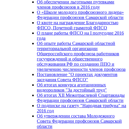
Об обеспечении льготными путевками
членов профсоюзов в 2016 году
О «Школе молодого профсоюзного лидера»
Федерации профсоюзов Самарской области
О квоте на награждение Благодарностью
ФПСО, Почетной грамотой ФПСО
О плане работы ФПСО на I полугодие 2016
года
Об опыте работы Самарской областной
территориальной организации
Общероссийского профсоюза работников
госучреждений и общественного
обслуживания РФ по созданию ППО и
увеличению численности членов профсоюза
Постановление "О проектах документов
заседания Совета ФПСО"
Об итогах конкурса агитационных
видеороликов "За достойный труд"
Об итогах XII Межотраслевой Спартакиады
Федерации профсоюзов Самарской области
О подписке на газету "Народная трибуна" на
2016 год
Об утверждении состава Молодежного
Совета Федерации профсоюзов Самарской
области