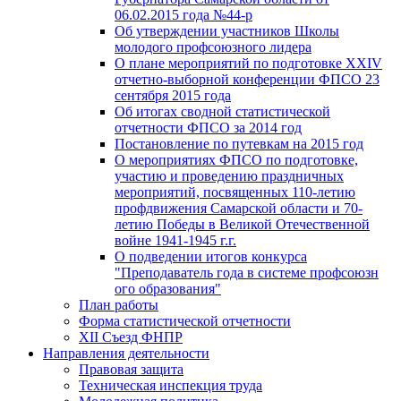
06.02.2015 года №44-р
Об утверждении участников Школы
молодого профсоюзного лидера
О плане мероприятий по подготовке XXIV
отчетно-выборной конференции ФПСО 23
сентября 2015 года
Об итогах сводной статистической
отчетности ФПСО за 2014 год
Постановление по путевкам на 2015 год
О мероприятиях ФПСО по подготовке,
участию и проведению праздничных
мероприятий, посвященных 110-летию
профдвижения Самарской области и 70-
летию Победы в Великой Отечественной
войне 1941-1945 г.г.
О подведении итогов конкурса
"Преподаватель года в системе профсоюзн
ого образования"
План работы
Форма статистической отчетности
XII Съезд ФНПР
Направления деятельности
Правовая защита
Техническая инспекция труда