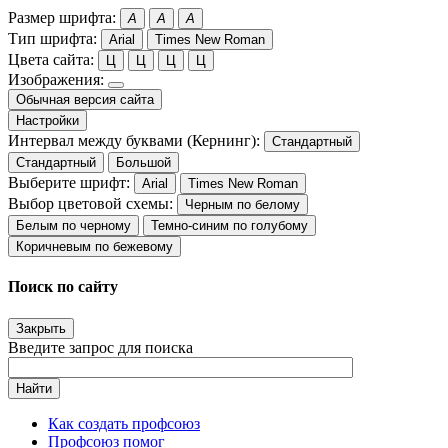
Размер шрифта:
A
A
A
Тип шрифта:
Arial
Times New Roman
Цвета сайта:
Ц
Ц
Ц
Ц
Изображения:
Обычная версия сайта
Настройки
Интервал между буквами (Кернинг):
Стандартный
Стандартный
Большой
Выберите шрифт:
Arial
Times New Roman
Выбор цветовой схемы:
Черным по белому
Белым по черному
Темно-синим по голубому
Коричневым по бежевому
Поиск по сайту
Закрыть
Введите запрос для поиска
Найти
Как создать профсоюз
Профсоюз помог