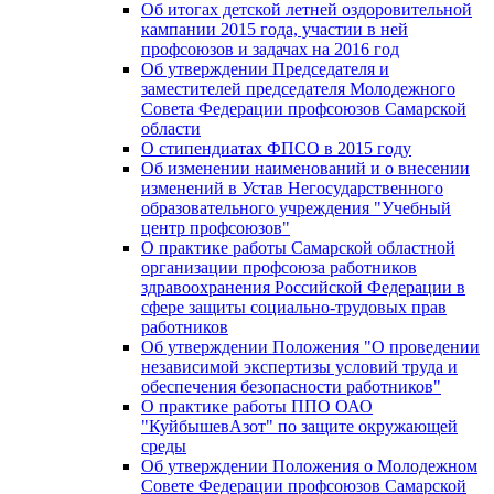
Об итогах детской летней оздоровительной
кампании 2015 года, участии в ней
профсоюзов и задачах на 2016 год
Об утверждении Председателя и
заместителей председателя Молодежного
Совета Федерации профсоюзов Самарской
области
О стипендиатах ФПСО в 2015 году
Об изменении наименований и о внесении
изменений в Устав Негосударственного
образовательного учреждения "Учебный
центр профсоюзов"
О практике работы Самарской областной
организации профсоюза работников
здравоохранения Российской Федерации в
сфере защиты социально-трудовых прав
работников
Об утверждении Положения "О проведении
независимой экспертизы условий труда и
обеспечения безопасности работников"
О практике работы ППО ОАО
"КуйбышевАзот" по защите окружающей
среды
Об утверждении Положения о Молодежном
Совете Федерации профсоюзов Самарской