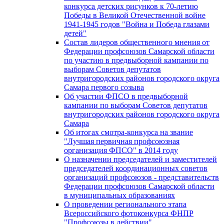
конкурса детских рисунков к 70-летию
Победы в Великой Отечественной войне
1941-1945 годов "Война и Победа глазами
детей"
Состав лидеров общественного мнения от
Федерации профсоюзов Самарской области
по участию в предвыборной кампании по
выборам Советов депутатов
внутригородских районов городского округа
Самара первого созыва
Об участии ФПСО в предвыборной
кампании по выборам Советов депутатов
внутригородских районов городского округа
Самара
Об итогах смотра-конкурса на звание
"Лучшая первичная профсоюзная
организация ФПСО" в 2014 году
О назначении председателей и заместителей
председателей координационных советов
организаций профсоюзов - представительств
Федерации профсоюзов Самарской области
в муниципальных образованиях
О проведении регионального этапа
Всероссийского фотоконкурса ФНПР
"Профсоюзы в действии"