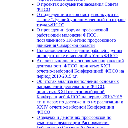
О проектах документов заседания Совета
ФПСО
О подведении итогов смотра-конкурса на
звание "Лучший уполномоченный по охране
труда ФПСО"
О проведении форума профсоюзной
работающей молодежи ФПСО,
посвященного 110-летию профсоюзного
движения Самарской области
Постановление о создании рабочей группы
по подготовке изменений в Устав ФПСО
Анализ выполнения основных направлений
деятельности ФПСО, принятых XXII
отчетно-выборной Конференцией ФПСО на
период 2010-2015 г.г.
Об итогах анализа выполнения основных
направлений деятельности ФПСО,
принятых XXII отчетно-выборной
Конференцией ФПСО на период 2010-2015
г.г. и мерах по достижению их реализации к
XXIV отчетно-выборной Конференции
ФПСО
О задачах и действиях профсоюзов по
участию в реализации Распоряжения
Губернатора Самарской области от