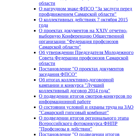
области
О нагрудном знаке ФПСО "За заслуги перед
профдвижением Самарской области"
О коллективных действиях 7 октября 2015
года
О проектах документов на XXIV отчетно-
выборную Конференцию Общественной
организации "Федерация профсоюзов
Самарской области"
Об утверждении Председателя Молодежного
Совета Федерации профсоюзов Самарской
области
Постановление "О проектах документов
заседания ФПСО"
Об итогах коллективно-договорной
кампании и конкурса "Лучший
коллективный договор 2014 года"
О подведении итогов смотров-конкурсов по
информационной работе
О состоянии условий и охраны труда на ЗАО
"Самарский гипсовый комбинат"
О подведении итогов регионального этапа
Всероссийского фотоконкурса ФНПР
"Профсоюзы в действии"
Постановление "О подведении итогов