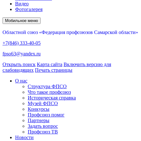
Видео
Фотогалерея
Мобильное меню
Областной союз «Федерация профсоюзов Самарской области»
+7(846) 333-40-05
fpso63@yandex.ru
Открыть поиск
Карта сайта
Включить версию для
слабовидящих
Печать страницы
О нас
Структура ФПСО
Что такое профсоюз
Историческая справка
Музей ФПСО
Конкурсы
Профсоюз помог
Партнеры
Задать вопрос
Профсоюз ТВ
Новости