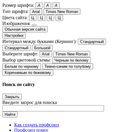
Размер шрифта:
A
A
A
Тип шрифта:
Arial
Times New Roman
Цвета сайта:
Ц
Ц
Ц
Ц
Изображения:
Обычная версия сайта
Настройки
Интервал между буквами (Кернинг):
Стандартный
Стандартный
Большой
Выберите шрифт:
Arial
Times New Roman
Выбор цветовой схемы:
Черным по белому
Белым по черному
Темно-синим по голубому
Коричневым по бежевому
Поиск по сайту
Закрыть
Введите запрос для поиска
Найти
Как создать профсоюз
Профсоюз помог