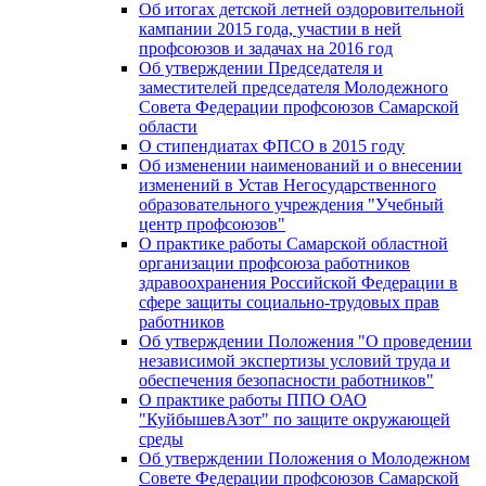
Об итогах детской летней оздоровительной
кампании 2015 года, участии в ней
профсоюзов и задачах на 2016 год
Об утверждении Председателя и
заместителей председателя Молодежного
Совета Федерации профсоюзов Самарской
области
О стипендиатах ФПСО в 2015 году
Об изменении наименований и о внесении
изменений в Устав Негосударственного
образовательного учреждения "Учебный
центр профсоюзов"
О практике работы Самарской областной
организации профсоюза работников
здравоохранения Российской Федерации в
сфере защиты социально-трудовых прав
работников
Об утверждении Положения "О проведении
независимой экспертизы условий труда и
обеспечения безопасности работников"
О практике работы ППО ОАО
"КуйбышевАзот" по защите окружающей
среды
Об утверждении Положения о Молодежном
Совете Федерации профсоюзов Самарской