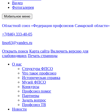
Видео
Фотогалерея
Мобильное меню
Областной союз «Федерация профсоюзов Самарской области»
+7(846) 333-40-05
fpso63@yandex.ru
Открыть поиск
Карта сайта
Включить версию для
слабовидящих
Печать страницы
О нас
Структура ФПСО
Что такое профсоюз
Историческая справка
Музей ФПСО
Конкурсы
Профсоюз помог
Партнеры
Задать вопрос
Профсоюз ТВ
Новости