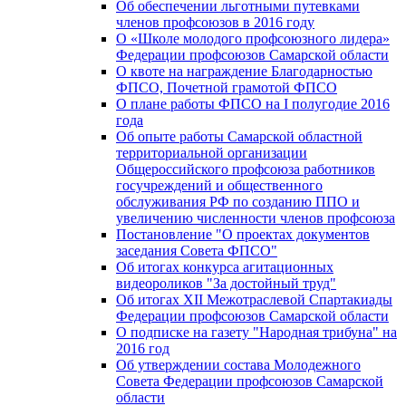
Об обеспечении льготными путевками
членов профсоюзов в 2016 году
О «Школе молодого профсоюзного лидера»
Федерации профсоюзов Самарской области
О квоте на награждение Благодарностью
ФПСО, Почетной грамотой ФПСО
О плане работы ФПСО на I полугодие 2016
года
Об опыте работы Самарской областной
территориальной организации
Общероссийского профсоюза работников
госучреждений и общественного
обслуживания РФ по созданию ППО и
увеличению численности членов профсоюза
Постановление "О проектах документов
заседания Совета ФПСО"
Об итогах конкурса агитационных
видеороликов "За достойный труд"
Об итогах XII Межотраслевой Спартакиады
Федерации профсоюзов Самарской области
О подписке на газету "Народная трибуна" на
2016 год
Об утверждении состава Молодежного
Совета Федерации профсоюзов Самарской
области