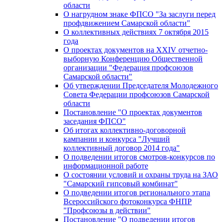
области
О нагрудном знаке ФПСО "За заслуги перед
профдвижением Самарской области"
О коллективных действиях 7 октября 2015
года
О проектах документов на XXIV отчетно-
выборную Конференцию Общественной
организации "Федерация профсоюзов
Самарской области"
Об утверждении Председателя Молодежного
Совета Федерации профсоюзов Самарской
области
Постановление "О проектах документов
заседания ФПСО"
Об итогах коллективно-договорной
кампании и конкурса "Лучший
коллективный договор 2014 года"
О подведении итогов смотров-конкурсов по
информационной работе
О состоянии условий и охраны труда на ЗАО
"Самарский гипсовый комбинат"
О подведении итогов регионального этапа
Всероссийского фотоконкурса ФНПР
"Профсоюзы в действии"
Постановление "О подведении итогов