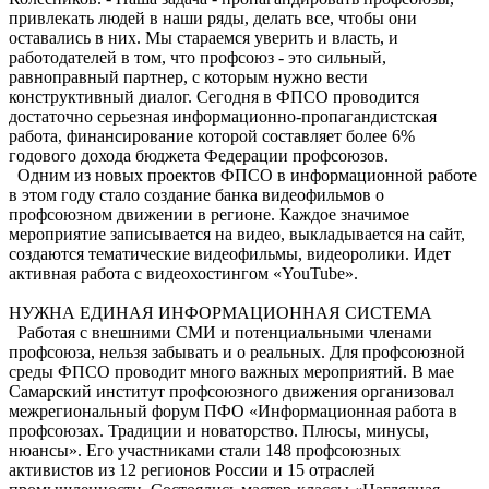
привлекать людей в наши ряды, делать все, чтобы они
оставались в них. Мы стараемся уверить и власть, и
работодателей в том, что профсоюз - это сильный,
равноправный партнер, с которым нужно вести
конструктивный диалог. Сегодня в ФПСО проводится
достаточно серьезная информационно-пропагандистская
работа, финансирование которой составляет более 6%
годового дохода бюджета Федерации профсоюзов.
Одним из новых проектов ФПСО в информационной работе
в этом году стало создание банка видеофильмов о
профсоюзном движении в регионе. Каждое значимое
мероприятие записывается на видео, выкладывается на сайт,
создаются тематические видеофильмы, видеоролики. Идет
активная работа с видеохостингом «YouTube».
НУЖНА ЕДИНАЯ ИНФОРМАЦИОННАЯ СИСТЕМА
Работая с внешними СМИ и потенциальными членами
профсоюза, нельзя забывать и о реальных. Для профсоюзной
среды ФПСО проводит много важных мероприятий. В мае
Самарский институт профсоюзного движения организовал
межрегиональный форум ПФО «Информационная работа в
профсоюзах. Традиции и новаторство. Плюсы, минусы,
нюансы». Его участниками стали 148 профсоюзных
активистов из 12 регионов России и 15 отраслей