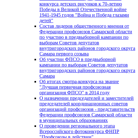
конкурса детских рисунков к 70-летию
Победы в Великой Отечественной войне
1941-1945 годов "Война и Победа глазами
детей"
Состав лидеров общественного мнения от
Федерации профсоюзов Самарской области
по участию в предвыборной кампании по
выборам Советов депутатов
внутригородских районов городского округа
Самара первого созыва
Об участии ФПСО в предвыборной
кампании по выборам Советов депутатов
внутригородских районов городского округа
Самара
Об итогах смотра-конкурса на звание
"Лучшая первичная профсоюзная
организация ФПСО" в 2014 году
О назначении председателей и заместителей
председателей координационных советов
организаций профсоюзов - представительств
Федерации профсоюзов Самарской области
в муниципальных образованиях
О проведении регионального этапа
Всероссийского фотоконкурса ФНПР
"Профсоюзы в действии"