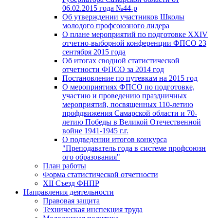
06.02.2015 года №44-р
Об утверждении участников Школы
молодого профсоюзного лидера
О плане мероприятий по подготовке XXIV
отчетно-выборной конференции ФПСО 23
сентября 2015 года
Об итогах сводной статистической
отчетности ФПСО за 2014 год
Постановление по путевкам на 2015 год
О мероприятиях ФПСО по подготовке,
участию и проведению праздничных
мероприятий, посвященных 110-летию
профдвижения Самарской области и 70-
летию Победы в Великой Отечественной
войне 1941-1945 г.г.
О подведении итогов конкурса
"Преподаватель года в системе профсоюзн
ого образования"
План работы
Форма статистической отчетности
XII Съезд ФНПР
Направления деятельности
Правовая защита
Техническая инспекция труда