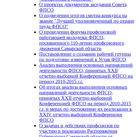
О проектах документов заседания Совета
ФПСО
О подведении итогов смотра-конкурса на
звание "Лучший уполномоченный по охране
труда ФПСО"
О проведении форума профсоюзной
работающей молодежи ФПСО,
посвященного 110-летию профсоюзного
движения Самарской области
Постановление о создании рабочей группы
по подготовке изменений в Устав ФПСО
Анализ выполнения основных направлений
деятельности ФПСО, принятых XXII
отчетно-выборной Конференцией ФПСО на
период 2010-2015 г.г.
Об итогах анализа выполнения основных
направлений деятельности ФПСО,
принятых XXII отчетно-выборной
Конференцией ФПСО на период 2010-2015
г.г. и мерах по достижению их реализации к
XXIV отчетно-выборной Конференции
ФПСО
О задачах и действиях профсоюзов по
участию в реализации Распоряжения
Губернатора Самарской области от