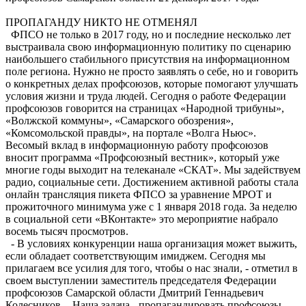
ПРОПАГАНДУ НИКТО НЕ ОТМЕНЯЛ
ФПСО не только в 2017 году, но и последние несколько лет
выстраивала свою информационную политику по сценарию
наибольшего стабильного присутствия на информационном
поле региона. Нужно не просто заявлять о себе, но и говорить
о конкретных делах профсоюзов, которые помогают улучшать
условия жизни и труда людей. Сегодня о работе Федерации
профсоюзов говорится на страницах «Народной трибуны»,
«Волжской коммуны», «Самарского обозрения»,
«Комсомольской правды», на портале «Волга Ньюс».
Весомый вклад в информационную работу профсоюзов
вносит программа «Профсоюзный вестник», который уже
многие годы выходит на телеканале «СКАТ». Мы задействуем
радио, социальные сети. Достижением активной работы стала
онлайн трансляция пикета ФПСО за уравнение МРОТ и
прожиточного минимума уже с 1 января 2018 года. За неделю
в социальной сети «ВКонтакте» это мероприятие набрало
восемь тысяч просмотров.
- В условиях конкуренции наша организация может выжить,
если обладает соответствующим имиджем. Сегодня мы
прилагаем все усилия для того, чтобы о нас знали, - отметил в
своем выступлении заместитель председателя Федерации
профсоюзов Самарской области Дмитрий Геннадьевич
Колесников. - Наша задача - пропагандировать профсоюзы,