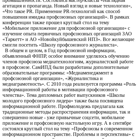
промышленности. Состоялись мастер-классы «Наглядная
агитация и пропаганда. Новый взгляд и новые технологии»,
«Что такое PR. Применение PR-технологий как способ
повышения имиджа профсоюзных организаций». В рамках
конференции также прошел круглый стол на тему
«Мобильное приложение для профсоюзной организации» с
изучение опыта первичных профсоюзных организаций ЗАО
«Таркетт» и АО «Новойкуйбышевский НПЗ». Все желающие
смогли посетить «Школу профсоюзного журналиста».
В общем и целом, в Год профсоюзной информации,
объявленный ФНПР, особое внимание уделялось обучению
членов профсоюза медиатехнологиям, журналистской работе
в профсоюзе. СамИПД были разработаны дополнительные
образовательные программы: «Медиаменеджмент в
профсоюзной организации», «Журналистика и
медиаграмотность». С 2010 года реализуется программа «Роль
информационной работы в мотивации профсоюзного
членства». Тема дипломных работ выпускников «Школы
молодого профсоюзного лидера» также была посвящена
информационной работе. Профмолодежь предлагала как
традиционные методы распространения информации, так и
совершенно новые - уже привычные соцсети, мобильное
приложение и профсоюзную настольную игру. А в сентябре
состоялся круглый стол на тему «Профсоюзы в современном
информационном пространстве. Проблемы и перспективы» с