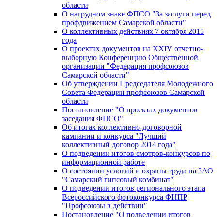
области
О нагрудном знаке ФПСО "За заслуги перед
профдвижением Самарской области"
О коллективных действиях 7 октября 2015
года
О проектах документов на XXIV отчетно-
выборную Конференцию Общественной
организации "Федерация профсоюзов
Самарской области"
Об утверждении Председателя Молодежного
Совета Федерации профсоюзов Самарской
области
Постановление "О проектах документов
заседания ФПСО"
Об итогах коллективно-договорной
кампании и конкурса "Лучший
коллективный договор 2014 года"
О подведении итогов смотров-конкурсов по
информационной работе
О состоянии условий и охраны труда на ЗАО
"Самарский гипсовый комбинат"
О подведении итогов регионального этапа
Всероссийского фотоконкурса ФНПР
"Профсоюзы в действии"
Постановление "О подведении итогов