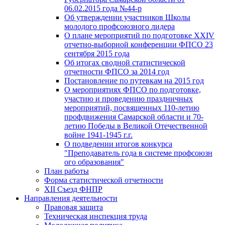
06.02.2015 года №44-р
Об утверждении участников Школы
молодого профсоюзного лидера
О плане мероприятий по подготовке XXIV
отчетно-выборной конференции ФПСО 23
сентября 2015 года
Об итогах сводной статистической
отчетности ФПСО за 2014 год
Постановление по путевкам на 2015 год
О мероприятиях ФПСО по подготовке,
участию и проведению праздничных
мероприятий, посвященных 110-летию
профдвижения Самарской области и 70-
летию Победы в Великой Отечественной
войне 1941-1945 г.г.
О подведении итогов конкурса
"Преподаватель года в системе профсоюзн
ого образования"
План работы
Форма статистической отчетности
XII Съезд ФНПР
Направления деятельности
Правовая защита
Техническая инспекция труда