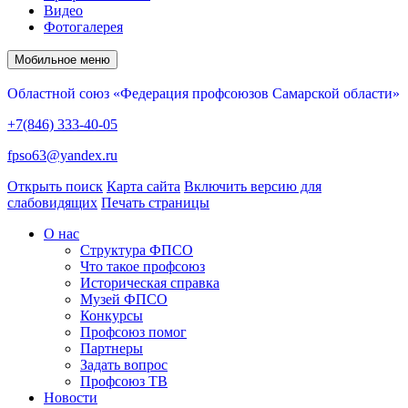
Видео
Фотогалерея
Мобильное меню
Областной союз «Федерация профсоюзов Самарской области»
+7(846) 333-40-05
fpso63@yandex.ru
Открыть поиск
Карта сайта
Включить версию для
слабовидящих
Печать страницы
О нас
Структура ФПСО
Что такое профсоюз
Историческая справка
Музей ФПСО
Конкурсы
Профсоюз помог
Партнеры
Задать вопрос
Профсоюз ТВ
Новости