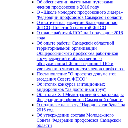
Об обеспечении льготными путевками
членов профсоюзов в 2016 году
О «Школе молодого профсоюзного лидера»
Федерации профсоюзов Самарской области
О квоте на награждение Благодарностью
ФПСО, Почетной грамотой ФПСО
О плане работы ФПСО на I полугодие 2016
года
Об опыте работы Самарской областной
территориальной организации
Общероссийского профсоюза работников
госучреждений и общественного
обслуживания РФ по созданию ППО и
увеличению численности членов профсоюза
Постановление "О проектах документов
заседания Совета ФПСО"
Об итогах конкурса агитационных
видеороликов "За достойный труд"
Об итогах XII Межотраслевой Спартакиады
Федерации профсоюзов Самарской области
О подписке на газету "Народная трибуна" на
2016 год
Об утверждении состава Молодежного
Совета Федерации профсоюзов Самарской
области