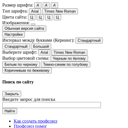
Размер шрифта:
A
A
A
Тип шрифта:
Arial
Times New Roman
Цвета сайта:
Ц
Ц
Ц
Ц
Изображения:
Обычная версия сайта
Настройки
Интервал между буквами (Кернинг):
Стандартный
Стандартный
Большой
Выберите шрифт:
Arial
Times New Roman
Выбор цветовой схемы:
Черным по белому
Белым по черному
Темно-синим по голубому
Коричневым по бежевому
Поиск по сайту
Закрыть
Введите запрос для поиска
Найти
Как создать профсоюз
Профсоюз помог