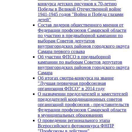
конкурса детских рисунков к 70-летию
Победы в Великой Отечественной войне
1941-1945 годов "Война и Победа глазами
детей"
Состав лидеров общественного мнения от
Федерации профсоюзов Самарской области
по участию в предвыборной кампании по
выборам Советов депутатов
внутригородских районов городского округа
Самара первого созыва
Об участии ФПСО в предвыборной
кампании по выборам Советов депутатов
внутригородских районов городского округа
Самара
Об итогах смотра-конкурса на звание
"Лучшая первичная профсоюзная
организация ФПСО" в 2014 году
О назначении председателей и заместителей
председателей координационных советов
организаций профсоюзов - представительств
Федерации профсоюзов Самарской области
в муниципальных образованиях
О проведении регионального этапа
Всероссийского фотоконкурса ФНПР
"Профсоюзы в действии"