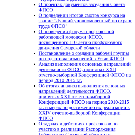
О проектах документов заседания Совета
ФПСО
О подведении итогов смотра-конкурса на
звание "Лучший уполномоченный по охране
труда ФПСО"
О проведении форума профсоюзной
работающей молодежи ФПСО,
посвященного 110-летию профсоюзного
движения Самарской области
Постановление о создании рабочей группы
по подготовке изменений в Устав ФПСО
Анализ выполнения основных направлений
деятельности ФПСО, принятых XXII
отчетно-выборной Конференцией ФПСО на
период 2010-2015 г.г.
Об итогах анализа выполнения основных
направлений деятельности ФПСО,
принятых XXII отчетно-выборной
Конференцией ФПСО на период 2010-2015
г.г. и мерах по достижению их реализации к
XXIV отчетно-выборной Конференции
ФПСО
О задачах и действиях профсоюзов по
участию в реализации Распоряжения
Губернатора Самарской области от