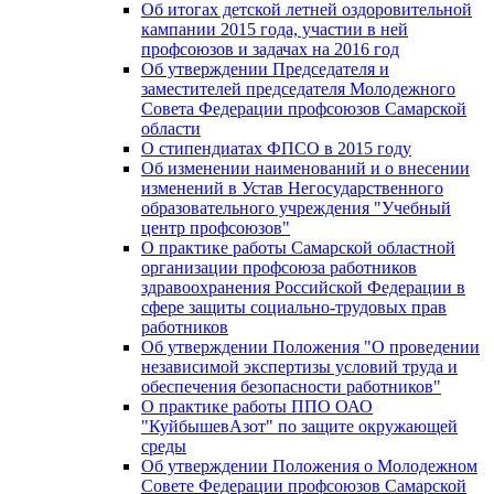
Об итогах детской летней оздоровительной
кампании 2015 года, участии в ней
профсоюзов и задачах на 2016 год
Об утверждении Председателя и
заместителей председателя Молодежного
Совета Федерации профсоюзов Самарской
области
О стипендиатах ФПСО в 2015 году
Об изменении наименований и о внесении
изменений в Устав Негосударственного
образовательного учреждения "Учебный
центр профсоюзов"
О практике работы Самарской областной
организации профсоюза работников
здравоохранения Российской Федерации в
сфере защиты социально-трудовых прав
работников
Об утверждении Положения "О проведении
независимой экспертизы условий труда и
обеспечения безопасности работников"
О практике работы ППО ОАО
"КуйбышевАзот" по защите окружающей
среды
Об утверждении Положения о Молодежном
Совете Федерации профсоюзов Самарской