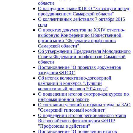
области
О нагрудном знаке ФПСО "За заслуги перед
профдвижением Самарской области"
О коллективных действиях 7 октября 2015
года
О проектах документов на XXIV отчетно-
выборную Конференцию Общественной
организации "Федерация профсоюзов
Самарской области"
Об утверждении Председателя Молодежного
Совета Федерации профсоюзов Самарской
области
Постановление "О проектах документов
заседания ФПСО"
Об итогах коллективно-договорной
кампании и конкурса "Лучший
коллективный договор 2014 года"
О подведении итогов смотров-конкурсов по
информационной работе
О состоянии условий и охраны труда на ЗАО
"Самарский гипсовый комбинат"
О подведении итогов регионального этапа
Всероссийского фотоконкурса ФНПР
"Профсоюзы в действии"
Постановление "О подведении итогов