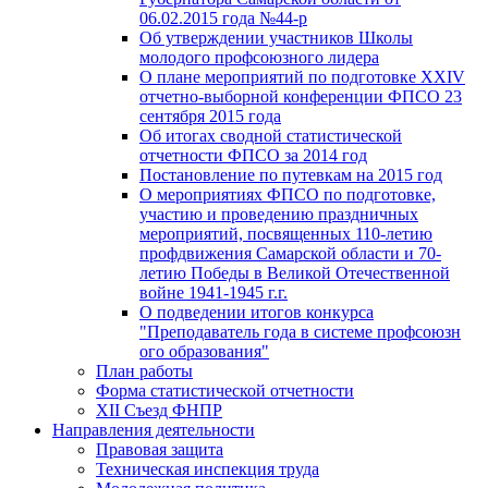
06.02.2015 года №44-р
Об утверждении участников Школы
молодого профсоюзного лидера
О плане мероприятий по подготовке XXIV
отчетно-выборной конференции ФПСО 23
сентября 2015 года
Об итогах сводной статистической
отчетности ФПСО за 2014 год
Постановление по путевкам на 2015 год
О мероприятиях ФПСО по подготовке,
участию и проведению праздничных
мероприятий, посвященных 110-летию
профдвижения Самарской области и 70-
летию Победы в Великой Отечественной
войне 1941-1945 г.г.
О подведении итогов конкурса
"Преподаватель года в системе профсоюзн
ого образования"
План работы
Форма статистической отчетности
XII Съезд ФНПР
Направления деятельности
Правовая защита
Техническая инспекция труда