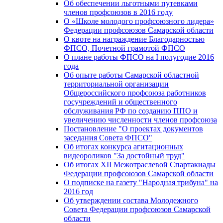
Об обеспечении льготными путевками
членов профсоюзов в 2016 году
О «Школе молодого профсоюзного лидера»
Федерации профсоюзов Самарской области
О квоте на награждение Благодарностью
ФПСО, Почетной грамотой ФПСО
О плане работы ФПСО на I полугодие 2016
года
Об опыте работы Самарской областной
территориальной организации
Общероссийского профсоюза работников
госучреждений и общественного
обслуживания РФ по созданию ППО и
увеличению численности членов профсоюза
Постановление "О проектах документов
заседания Совета ФПСО"
Об итогах конкурса агитационных
видеороликов "За достойный труд"
Об итогах XII Межотраслевой Спартакиады
Федерации профсоюзов Самарской области
О подписке на газету "Народная трибуна" на
2016 год
Об утверждении состава Молодежного
Совета Федерации профсоюзов Самарской
области