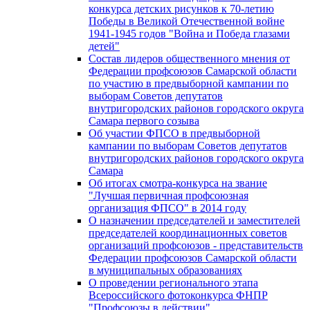
конкурса детских рисунков к 70-летию
Победы в Великой Отечественной войне
1941-1945 годов "Война и Победа глазами
детей"
Состав лидеров общественного мнения от
Федерации профсоюзов Самарской области
по участию в предвыборной кампании по
выборам Советов депутатов
внутригородских районов городского округа
Самара первого созыва
Об участии ФПСО в предвыборной
кампании по выборам Советов депутатов
внутригородских районов городского округа
Самара
Об итогах смотра-конкурса на звание
"Лучшая первичная профсоюзная
организация ФПСО" в 2014 году
О назначении председателей и заместителей
председателей координационных советов
организаций профсоюзов - представительств
Федерации профсоюзов Самарской области
в муниципальных образованиях
О проведении регионального этапа
Всероссийского фотоконкурса ФНПР
"Профсоюзы в действии"