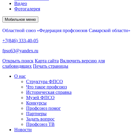
Видео
Фотогалерея
Мобильное меню
Областной союз «Федерация профсоюзов Самарской области»
+7(846) 333-40-05
fpso63@yandex.ru
Открыть поиск
Карта сайта
Включить версию для
слабовидящих
Печать страницы
О нас
Структура ФПСО
Что такое профсоюз
Историческая справка
Музей ФПСО
Конкурсы
Профсоюз помог
Партнеры
Задать вопрос
Профсоюз ТВ
Новости