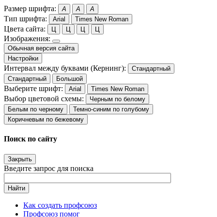
Размер шрифта:
A
A
A
Тип шрифта:
Arial
Times New Roman
Цвета сайта:
Ц
Ц
Ц
Ц
Изображения:
Обычная версия сайта
Настройки
Интервал между буквами (Кернинг):
Стандартный
Стандартный
Большой
Выберите шрифт:
Arial
Times New Roman
Выбор цветовой схемы:
Черным по белому
Белым по черному
Темно-синим по голубому
Коричневым по бежевому
Поиск по сайту
Закрыть
Введите запрос для поиска
Найти
Как создать профсоюз
Профсоюз помог