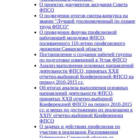
О проектах документов заседания Совета
ФПСО
О подведении итогов смотра-конкурса на
звание "Лучший уполномоченный по охране
труда ФПСО"
О проведении форума профсоюзной
работающей молодежи ФПСО,
посвященного 110-летию профсоюзного
движения Самарской области
Постановление о создании рабочей группы
по подготовке изменений в Устав ФПСО
Анализ выполнения основных направлений
деятельности ФПСО, принятых XXII
отчетно-выборной Конференцией ФПСО на
период 2010-2015 г.г.
Об итогах анализа выполнения основных
направлений деятельности ФПСО,
принятых XXII отчетно-выборной
Конференцией ФПСО на период 2010-2015
г.г. и мерах по достижению их реализации к
XXIV отчетно-выборной Конференции
ФПСО
О задачах и действиях профсоюзов по
участию в реализации Распоряжения
Губернатора Самарской области от