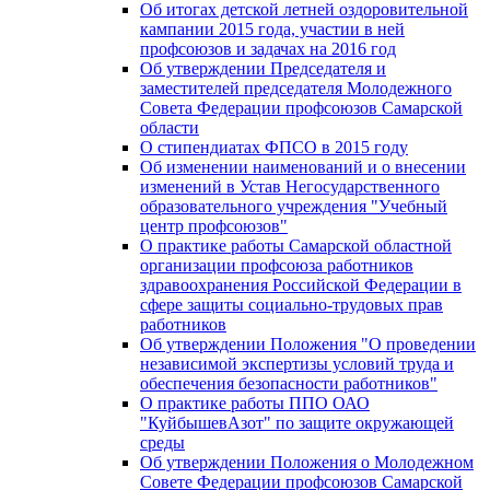
Об итогах детской летней оздоровительной
кампании 2015 года, участии в ней
профсоюзов и задачах на 2016 год
Об утверждении Председателя и
заместителей председателя Молодежного
Совета Федерации профсоюзов Самарской
области
О стипендиатах ФПСО в 2015 году
Об изменении наименований и о внесении
изменений в Устав Негосударственного
образовательного учреждения "Учебный
центр профсоюзов"
О практике работы Самарской областной
организации профсоюза работников
здравоохранения Российской Федерации в
сфере защиты социально-трудовых прав
работников
Об утверждении Положения "О проведении
независимой экспертизы условий труда и
обеспечения безопасности работников"
О практике работы ППО ОАО
"КуйбышевАзот" по защите окружающей
среды
Об утверждении Положения о Молодежном
Совете Федерации профсоюзов Самарской