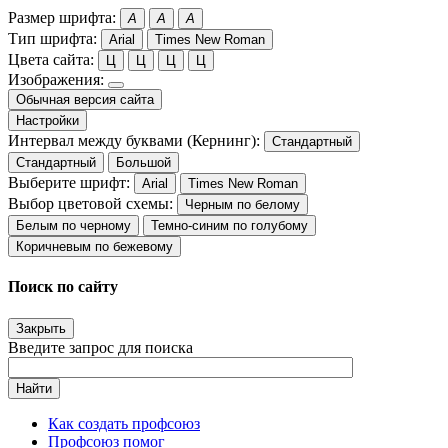
Размер шрифта:
A
A
A
Тип шрифта:
Arial
Times New Roman
Цвета сайта:
Ц
Ц
Ц
Ц
Изображения:
Обычная версия сайта
Настройки
Интервал между буквами (Кернинг):
Стандартный
Стандартный
Большой
Выберите шрифт:
Arial
Times New Roman
Выбор цветовой схемы:
Черным по белому
Белым по черному
Темно-синим по голубому
Коричневым по бежевому
Поиск по сайту
Закрыть
Введите запрос для поиска
Найти
Как создать профсоюз
Профсоюз помог