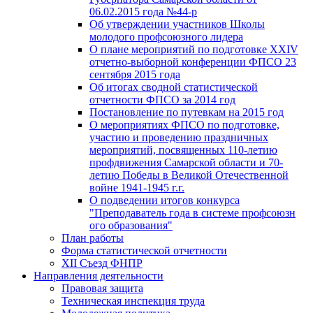
06.02.2015 года №44-р
Об утверждении участников Школы
молодого профсоюзного лидера
О плане мероприятий по подготовке XXIV
отчетно-выборной конференции ФПСО 23
сентября 2015 года
Об итогах сводной статистической
отчетности ФПСО за 2014 год
Постановление по путевкам на 2015 год
О мероприятиях ФПСО по подготовке,
участию и проведению праздничных
мероприятий, посвященных 110-летию
профдвижения Самарской области и 70-
летию Победы в Великой Отечественной
войне 1941-1945 г.г.
О подведении итогов конкурса
"Преподаватель года в системе профсоюзн
ого образования"
План работы
Форма статистической отчетности
XII Съезд ФНПР
Направления деятельности
Правовая защита
Техническая инспекция труда