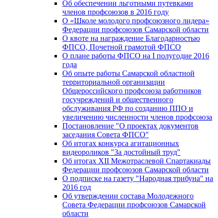
Об обеспечении льготными путевками
членов профсоюзов в 2016 году
О «Школе молодого профсоюзного лидера»
Федерации профсоюзов Самарской области
О квоте на награждение Благодарностью
ФПСО, Почетной грамотой ФПСО
О плане работы ФПСО на I полугодие 2016
года
Об опыте работы Самарской областной
территориальной организации
Общероссийского профсоюза работников
госучреждений и общественного
обслуживания РФ по созданию ППО и
увеличению численности членов профсоюза
Постановление "О проектах документов
заседания Совета ФПСО"
Об итогах конкурса агитационных
видеороликов "За достойный труд"
Об итогах XII Межотраслевой Спартакиады
Федерации профсоюзов Самарской области
О подписке на газету "Народная трибуна" на
2016 год
Об утверждении состава Молодежного
Совета Федерации профсоюзов Самарской
области