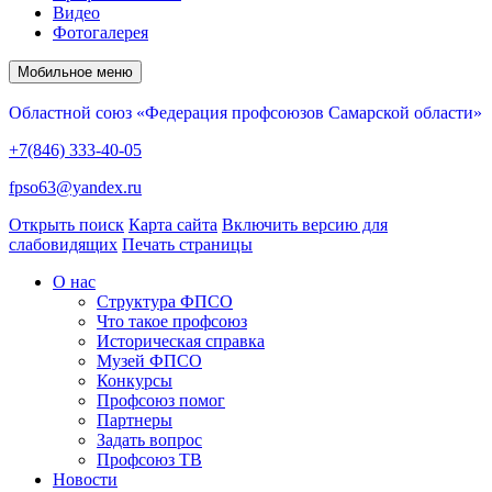
Видео
Фотогалерея
Мобильное меню
Областной союз «Федерация профсоюзов Самарской области»
+7(846) 333-40-05
fpso63@yandex.ru
Открыть поиск
Карта сайта
Включить версию для
слабовидящих
Печать страницы
О нас
Структура ФПСО
Что такое профсоюз
Историческая справка
Музей ФПСО
Конкурсы
Профсоюз помог
Партнеры
Задать вопрос
Профсоюз ТВ
Новости