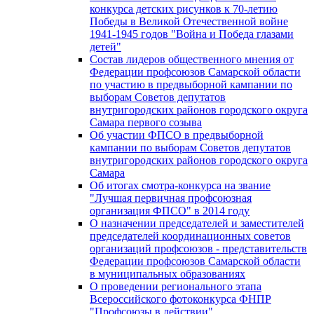
конкурса детских рисунков к 70-летию
Победы в Великой Отечественной войне
1941-1945 годов "Война и Победа глазами
детей"
Состав лидеров общественного мнения от
Федерации профсоюзов Самарской области
по участию в предвыборной кампании по
выборам Советов депутатов
внутригородских районов городского округа
Самара первого созыва
Об участии ФПСО в предвыборной
кампании по выборам Советов депутатов
внутригородских районов городского округа
Самара
Об итогах смотра-конкурса на звание
"Лучшая первичная профсоюзная
организация ФПСО" в 2014 году
О назначении председателей и заместителей
председателей координационных советов
организаций профсоюзов - представительств
Федерации профсоюзов Самарской области
в муниципальных образованиях
О проведении регионального этапа
Всероссийского фотоконкурса ФНПР
"Профсоюзы в действии"