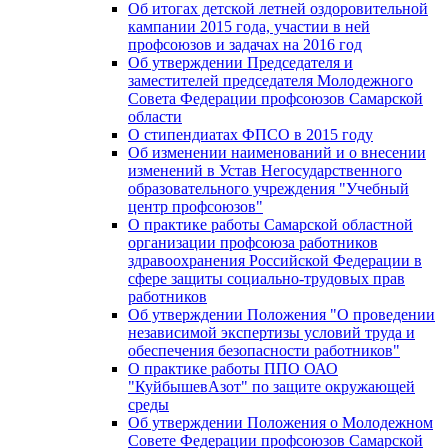
Об итогах детской летней оздоровительной
кампании 2015 года, участии в ней
профсоюзов и задачах на 2016 год
Об утверждении Председателя и
заместителей председателя Молодежного
Совета Федерации профсоюзов Самарской
области
О стипендиатах ФПСО в 2015 году
Об изменении наименований и о внесении
изменений в Устав Негосударственного
образовательного учреждения "Учебный
центр профсоюзов"
О практике работы Самарской областной
организации профсоюза работников
здравоохранения Российской Федерации в
сфере защиты социально-трудовых прав
работников
Об утверждении Положения "О проведении
независимой экспертизы условий труда и
обеспечения безопасности работников"
О практике работы ППО ОАО
"КуйбышевАзот" по защите окружающей
среды
Об утверждении Положения о Молодежном
Совете Федерации профсоюзов Самарской