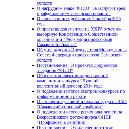
области
О нагрудном знаке ФПСО "За заслуги перед
профдвижением Самарской области"
О коллективных действиях 7 октября 2015
года
О проектах документов на XXIV отчетно-
выборную Конференцию Общественной
организации "Федерация профсоюзов
Самарской области"
Об утверждении Председателя Молодежного
Совета Федерации профсоюзов Самарской
области
Постановление "О проектах документов
заседания ФПСО"
Об итогах коллективно-договорной
кампании и конкурса "Лучший
коллективный договор 2014 года"
О подведении итогов смотров-конкурсов по
информационной работе
О состоянии условий и охраны труда на ЗАО
"Самарский гипсовый комбинат"
О подведении итогов регионального этапа
Всероссийского фотоконкурса ФНПР
"Профсоюзы в действии"
Постановление "О подведении итогов