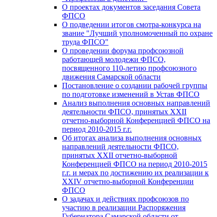
О проектах документов заседания Совета
ФПСО
О подведении итогов смотра-конкурса на
звание "Лучший уполномоченный по охране
труда ФПСО"
О проведении форума профсоюзной
работающей молодежи ФПСО,
посвященного 110-летию профсоюзного
движения Самарской области
Постановление о создании рабочей группы
по подготовке изменений в Устав ФПСО
Анализ выполнения основных направлений
деятельности ФПСО, принятых XXII
отчетно-выборной Конференцией ФПСО на
период 2010-2015 г.г.
Об итогах анализа выполнения основных
направлений деятельности ФПСО,
принятых XXII отчетно-выборной
Конференцией ФПСО на период 2010-2015
г.г. и мерах по достижению их реализации к
XXIV отчетно-выборной Конференции
ФПСО
О задачах и действиях профсоюзов по
участию в реализации Распоряжения
Губернатора Самарской области от