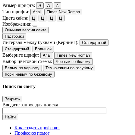
Размер шрифта:
A
A
A
Тип шрифта:
Arial
Times New Roman
Цвета сайта:
Ц
Ц
Ц
Ц
Изображения:
Обычная версия сайта
Настройки
Интервал между буквами (Кернинг):
Стандартный
Стандартный
Большой
Выберите шрифт:
Arial
Times New Roman
Выбор цветовой схемы:
Черным по белому
Белым по черному
Темно-синим по голубому
Коричневым по бежевому
Поиск по сайту
Закрыть
Введите запрос для поиска
Найти
Как создать профсоюз
Профсоюз помог