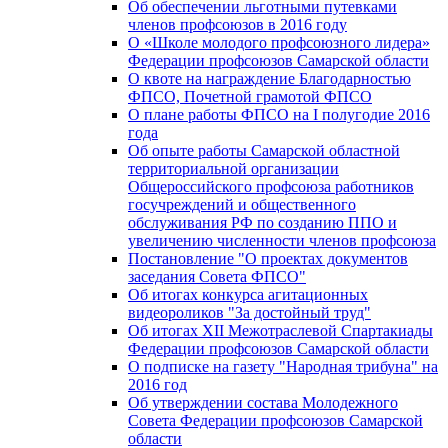
Об обеспечении льготными путевками
членов профсоюзов в 2016 году
О «Школе молодого профсоюзного лидера»
Федерации профсоюзов Самарской области
О квоте на награждение Благодарностью
ФПСО, Почетной грамотой ФПСО
О плане работы ФПСО на I полугодие 2016
года
Об опыте работы Самарской областной
территориальной организации
Общероссийского профсоюза работников
госучреждений и общественного
обслуживания РФ по созданию ППО и
увеличению численности членов профсоюза
Постановление "О проектах документов
заседания Совета ФПСО"
Об итогах конкурса агитационных
видеороликов "За достойный труд"
Об итогах XII Межотраслевой Спартакиады
Федерации профсоюзов Самарской области
О подписке на газету "Народная трибуна" на
2016 год
Об утверждении состава Молодежного
Совета Федерации профсоюзов Самарской
области