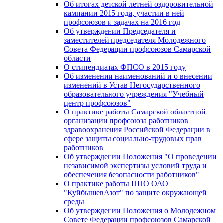
Об итогах детской летней оздоровительной
кампании 2015 года, участии в ней
профсоюзов и задачах на 2016 год
Об утверждении Председателя и
заместителей председателя Молодежного
Совета Федерации профсоюзов Самарской
области
О стипендиатах ФПСО в 2015 году
Об изменении наименований и о внесении
изменений в Устав Негосударственного
образовательного учреждения "Учебный
центр профсоюзов"
О практике работы Самарской областной
организации профсоюза работников
здравоохранения Российской Федерации в
сфере защиты социально-трудовых прав
работников
Об утверждении Положения "О проведении
независимой экспертизы условий труда и
обеспечения безопасности работников"
О практике работы ППО ОАО
"КуйбышевАзот" по защите окружающей
среды
Об утверждении Положения о Молодежном
Совете Федерации профсоюзов Самарской