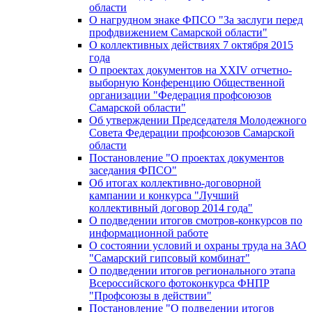
области
О нагрудном знаке ФПСО "За заслуги перед
профдвижением Самарской области"
О коллективных действиях 7 октября 2015
года
О проектах документов на XXIV отчетно-
выборную Конференцию Общественной
организации "Федерация профсоюзов
Самарской области"
Об утверждении Председателя Молодежного
Совета Федерации профсоюзов Самарской
области
Постановление "О проектах документов
заседания ФПСО"
Об итогах коллективно-договорной
кампании и конкурса "Лучший
коллективный договор 2014 года"
О подведении итогов смотров-конкурсов по
информационной работе
О состоянии условий и охраны труда на ЗАО
"Самарский гипсовый комбинат"
О подведении итогов регионального этапа
Всероссийского фотоконкурса ФНПР
"Профсоюзы в действии"
Постановление "О подведении итогов