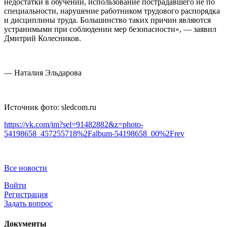
недостатки в обучении, использование пострадавшего не по
специальности, нарушение работником трудового распорядка
и дисциплины труда. Большинство таких причин являются
устранимыми при соблюдении мер безопасности», — заявил
Дмитрий Колесников.
— Наталия Эльдарова
Источник фото: sledcom.ru
https://vk.com/im?sel=91482882&z=photo-
54198658_457255718%2Falbum-54198658_00%2Frev
Все новости
Войти
Регистрация
Задать вопрос
Документы