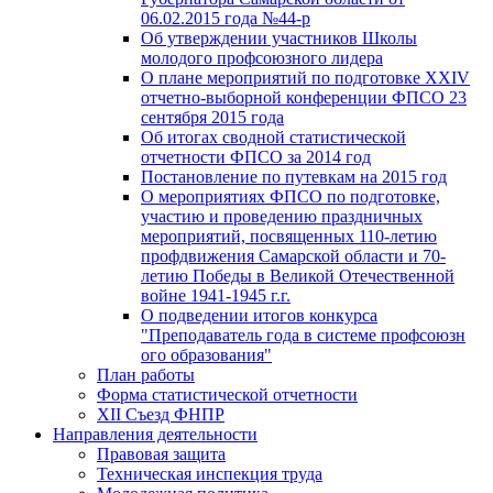
06.02.2015 года №44-р
Об утверждении участников Школы
молодого профсоюзного лидера
О плане мероприятий по подготовке XXIV
отчетно-выборной конференции ФПСО 23
сентября 2015 года
Об итогах сводной статистической
отчетности ФПСО за 2014 год
Постановление по путевкам на 2015 год
О мероприятиях ФПСО по подготовке,
участию и проведению праздничных
мероприятий, посвященных 110-летию
профдвижения Самарской области и 70-
летию Победы в Великой Отечественной
войне 1941-1945 г.г.
О подведении итогов конкурса
"Преподаватель года в системе профсоюзн
ого образования"
План работы
Форма статистической отчетности
XII Съезд ФНПР
Направления деятельности
Правовая защита
Техническая инспекция труда