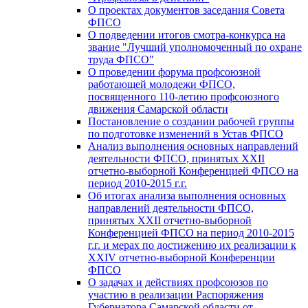
О проектах документов заседания Совета
ФПСО
О подведении итогов смотра-конкурса на
звание "Лучший уполномоченный по охране
труда ФПСО"
О проведении форума профсоюзной
работающей молодежи ФПСО,
посвященного 110-летию профсоюзного
движения Самарской области
Постановление о создании рабочей группы
по подготовке изменений в Устав ФПСО
Анализ выполнения основных направлений
деятельности ФПСО, принятых XXII
отчетно-выборной Конференцией ФПСО на
период 2010-2015 г.г.
Об итогах анализа выполнения основных
направлений деятельности ФПСО,
принятых XXII отчетно-выборной
Конференцией ФПСО на период 2010-2015
г.г. и мерах по достижению их реализации к
XXIV отчетно-выборной Конференции
ФПСО
О задачах и действиях профсоюзов по
участию в реализации Распоряжения
Губернатора Самарской области от