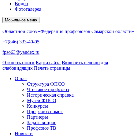
Видео
Фотогалерея
Мобильное меню
Областной союз «Федерация профсоюзов Самарской области»
+7(846) 333-40-05
fpso63@yandex.ru
Открыть поиск
Карта сайта
Включить версию для
слабовидящих
Печать страницы
О нас
Структура ФПСО
Что такое профсоюз
Историческая справка
Музей ФПСО
Конкурсы
Профсоюз помог
Партнеры
Задать вопрос
Профсоюз ТВ
Новости