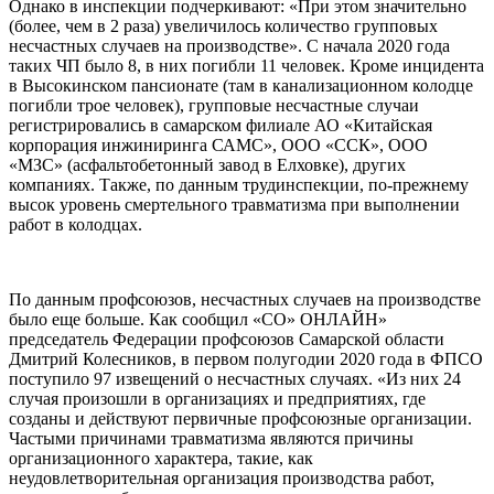
Однако в инспекции подчеркивают: «При этом значительно
(более, чем в 2 раза) увеличилось количество групповых
несчастных случаев на производстве». С начала 2020 года
таких ЧП было 8, в них погибли 11 человек. Кроме инцидента
в Высокинском пансионате (там в канализационном колодце
погибли трое человек), групповые несчастные случаи
регистрировались в самарском филиале АО «Китайская
корпорация инжиниринга САМС», ООО «ССК», ООО
«МЗС» (асфальтобетонный завод в Елховке), других
компаниях. Также, по данным трудинспекции, по-прежнему
высок уровень смертельного травматизма при выполнении
работ в колодцах.
По данным профсоюзов, несчастных случаев на производстве
было еще больше. Как сообщил «СО» ОНЛАЙН»
председатель Федерации профсоюзов Самарской области
Дмитрий Колесников, в первом полугодии 2020 года в ФПСО
поступило 97 извещений о несчастных случаях. «Из них 24
случая произошли в организациях и предприятиях, где
созданы и действуют первичные профсоюзные организации.
Частыми причинами травматизма являются причины
организационного характера, такие, как
неудовлетворительная организация производства работ,