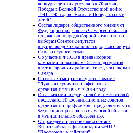
конкурса детских рисунков к 70-летию
Победы в Великой Отечественной войне
1941-1945 годов "Война и Победа глазами
детей"
Состав лидеров общественного мнения от
Федерации профсоюзов Самарской области
по участию в предвыборной кампании по
выборам Советов депутатов
внутригородских районов городского округа
Самара первого созыва
Об участии ФПСО в предвыборной
кампании по выборам Советов депутатов
внутригородских районов городского округа
Самара
Об итогах смотра-конкурса на звание
"Лучшая первичная профсоюзная
организация ФПСО" в 2014 году
О назначении председателей и заместителей
председателей координационных советов
организаций профсоюзов - представительств
Федерации профсоюзов Самарской области
в муниципальных образованиях
О проведении регионального этапа
Всероссийского фотоконкурса ФНПР
"Профсоюзы в действии"