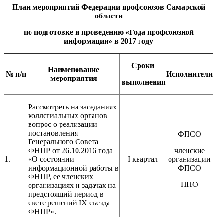
План мероприятий Федерации профсоюзов Самарской
области
по подготовке и проведению «Года профсоюзной
информации» в 2017 году
Сроки
Наименование
№ п/п
Исполнители
мероприятия
выполнения
Рассмотреть на заседаниях
коллегиальных органов
вопрос о реализации
постановления
ФПСО
Генерального Совета
ФНПР от 26.10.2016 года
членские
1.
«О состоянии
I квартал
организации
информационной работы в
ФПСО
ФНПР, ее членских
ППО
организациях и задачах на
предстоящий период в
свете решений IX съезда
ФНПР».