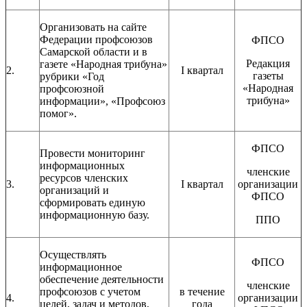
Организовать на сайте
Федерации профсоюзов
ФПСО
Самарской области и в
Редакция
газете «Народная трибуна»
2.
I квартал
газеты
рубрики «Год
«Народная
профсоюзной
трибуна»
информации», «Профсоюз
помог».
ФПСО
Провести мониторинг
информационных
членские
ресурсов членских
3.
I квартал
организации
организаций и
ФПСО
сформировать единую
информационную базу.
ППО
Осуществлять
ФПСО
информационное
обеспечение деятельности
членские
профсоюзов с учетом
в течение
4.
организации
целей, задач и методов,
года