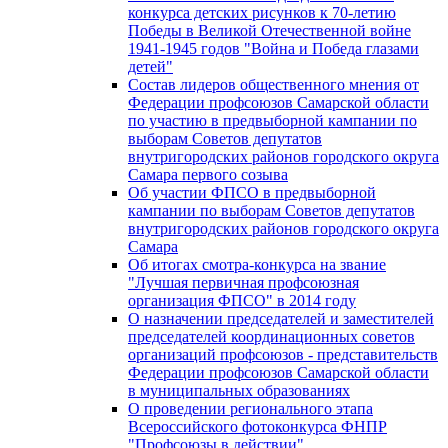
конкурса детских рисунков к 70-летию
Победы в Великой Отечественной войне
1941-1945 годов "Война и Победа глазами
детей"
Состав лидеров общественного мнения от
Федерации профсоюзов Самарской области
по участию в предвыборной кампании по
выборам Советов депутатов
внутригородских районов городского округа
Самара первого созыва
Об участии ФПСО в предвыборной
кампании по выборам Советов депутатов
внутригородских районов городского округа
Самара
Об итогах смотра-конкурса на звание
"Лучшая первичная профсоюзная
организация ФПСО" в 2014 году
О назначении председателей и заместителей
председателей координационных советов
организаций профсоюзов - представительств
Федерации профсоюзов Самарской области
в муниципальных образованиях
О проведении регионального этапа
Всероссийского фотоконкурса ФНПР
"Профсоюзы в действии"