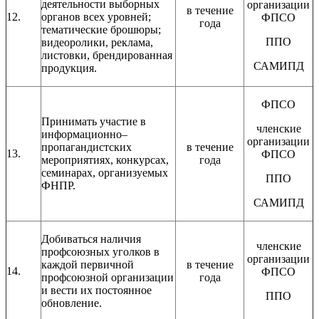
деятельности выборных
организации
в течение
12.
органов всех уровней;
ФПСО
года
тематические брошюры;
ППО
видеоролики, реклама,
листовки, брендированная
САМИПД
продукция.
ФПСО
Принимать участие в
членские
информационно–
организации
пропагандистских
в течение
13.
ФПСО
мероприятиях, конкурсах,
года
семинарах, организуемых
ППО
ФНПР.
САМИПД
Добиваться наличия
членские
профсоюзных уголков в
организации
каждой первичной
в течение
14.
ФПСО
профсоюзной организации
года
и вести их постоянное
ППО
обновление.