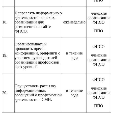
ППО
Направлять информацию о
членские
деятельности членских
организации
18.
организаций для
еженедельно
ФПСО
размещения на сайте
ППО
ФПСО.
Организовывать и
ФПСО
проводить пресс-
конференции, брифинги с
в течение
членские
19.
участием руководителей
года
организации
организаций профсоюзов
ФПСО
всех уровней.
ФПСО
Осуществлять рассылку
членские
информационных
в течение
20.
организации
сообщений о профсоюзной
года
ФПСО
деятельности в СМИ.
ППО