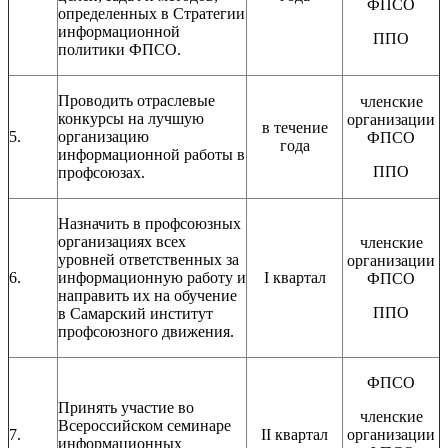
ФПСО
определенных в Стратегии
информационной
ППО
политики ФПСО.
Проводить отраслевые
членские
конкурсы на лучшую
организации
в течение
5.
организацию
ФПСО
года
информационной работы в
ППО
профсоюзах.
Назначить в профсоюзных
организациях всех
членские
уровней ответственных за
организации
6.
информационную работу и
I квартал
ФПСО
направить их на обучение
ППО
в Самарский институт
профсоюзного движения.
ФПСО
Принять участие во
членские
Всероссийском семинаре
7.
II квартал
организации
информационных