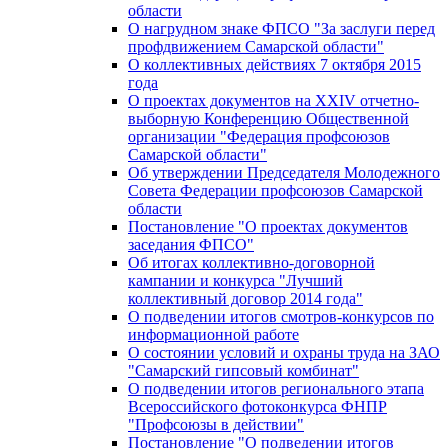
области
О нагрудном знаке ФПСО "За заслуги перед
профдвижением Самарской области"
О коллективных действиях 7 октября 2015
года
О проектах документов на XXIV отчетно-
выборную Конференцию Общественной
организации "Федерация профсоюзов
Самарской области"
Об утверждении Председателя Молодежного
Совета Федерации профсоюзов Самарской
области
Постановление "О проектах документов
заседания ФПСО"
Об итогах коллективно-договорной
кампании и конкурса "Лучший
коллективный договор 2014 года"
О подведении итогов смотров-конкурсов по
информационной работе
О состоянии условий и охраны труда на ЗАО
"Самарский гипсовый комбинат"
О подведении итогов регионального этапа
Всероссийского фотоконкурса ФНПР
"Профсоюзы в действии"
Постановление "О подведении итогов