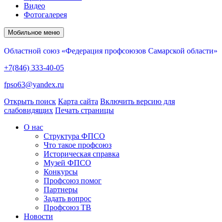
Видео
Фотогалерея
Мобильное меню
Областной союз «Федерация профсоюзов Самарской области»
+7(846) 333-40-05
fpso63@yandex.ru
Открыть поиск
Карта сайта
Включить версию для
слабовидящих
Печать страницы
О нас
Структура ФПСО
Что такое профсоюз
Историческая справка
Музей ФПСО
Конкурсы
Профсоюз помог
Партнеры
Задать вопрос
Профсоюз ТВ
Новости