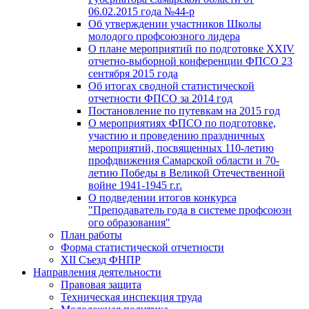
06.02.2015 года №44-р
Об утверждении участников Школы
молодого профсоюзного лидера
О плане мероприятий по подготовке XXIV
отчетно-выборной конференции ФПСО 23
сентября 2015 года
Об итогах сводной статистической
отчетности ФПСО за 2014 год
Постановление по путевкам на 2015 год
О мероприятиях ФПСО по подготовке,
участию и проведению праздничных
мероприятий, посвященных 110-летию
профдвижения Самарской области и 70-
летию Победы в Великой Отечественной
войне 1941-1945 г.г.
О подведении итогов конкурса
"Преподаватель года в системе профсоюзн
ого образования"
План работы
Форма статистической отчетности
XII Съезд ФНПР
Направления деятельности
Правовая защита
Техническая инспекция труда