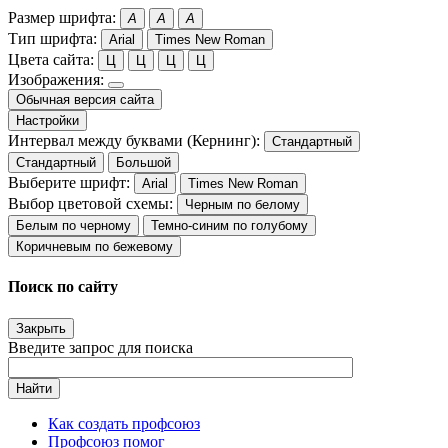
Размер шрифта:
A
A
A
Тип шрифта:
Arial
Times New Roman
Цвета сайта:
Ц
Ц
Ц
Ц
Изображения:
Обычная версия сайта
Настройки
Интервал между буквами (Кернинг):
Стандартный
Стандартный
Большой
Выберите шрифт:
Arial
Times New Roman
Выбор цветовой схемы:
Черным по белому
Белым по черному
Темно-синим по голубому
Коричневым по бежевому
Поиск по сайту
Закрыть
Введите запрос для поиска
Найти
Как создать профсоюз
Профсоюз помог