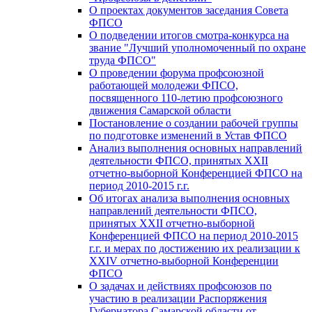
О проектах документов заседания Совета
ФПСО
О подведении итогов смотра-конкурса на
звание "Лучший уполномоченный по охране
труда ФПСО"
О проведении форума профсоюзной
работающей молодежи ФПСО,
посвященного 110-летию профсоюзного
движения Самарской области
Постановление о создании рабочей группы
по подготовке изменений в Устав ФПСО
Анализ выполнения основных направлений
деятельности ФПСО, принятых XXII
отчетно-выборной Конференцией ФПСО на
период 2010-2015 г.г.
Об итогах анализа выполнения основных
направлений деятельности ФПСО,
принятых XXII отчетно-выборной
Конференцией ФПСО на период 2010-2015
г.г. и мерах по достижению их реализации к
XXIV отчетно-выборной Конференции
ФПСО
О задачах и действиях профсоюзов по
участию в реализации Распоряжения
Губернатора Самарской области от