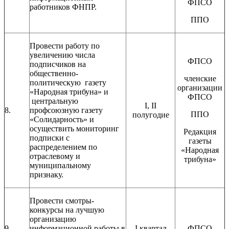
ФПСО
работников ФНПР.
ППО
Провести работу по
увеличению числа
ФПСО
подписчиков на
общественно-
членские
политическую газету
организации
«Народная трибуна» и
ФПСО
центральную
I, II
8.
профсоюзную газету
ППО
полугодие
«Солидарность» и
осуществить мониторинг
Редакция
подписки с
газеты
распределением по
«Народная
отраслевому и
трибуна»
муниципальному
признаку.
Провести смотры-
конкурсы на лучшую
организацию
9.
информационной работы в
I квартал
ФПСО