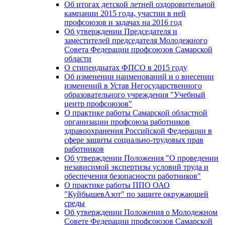
Об итогах детской летней оздоровительной
кампании 2015 года, участии в ней
профсоюзов и задачах на 2016 год
Об утверждении Председателя и
заместителей председателя Молодежного
Совета Федерации профсоюзов Самарской
области
О стипендиатах ФПСО в 2015 году
Об изменении наименований и о внесении
изменений в Устав Негосударственного
образовательного учреждения "Учебный
центр профсоюзов"
О практике работы Самарской областной
организации профсоюза работников
здравоохранения Российской Федерации в
сфере защиты социально-трудовых прав
работников
Об утверждении Положения "О проведении
независимой экспертизы условий труда и
обеспечения безопасности работников"
О практике работы ППО ОАО
"КуйбышевАзот" по защите окружающей
среды
Об утверждении Положения о Молодежном
Совете Федерации профсоюзов Самарской