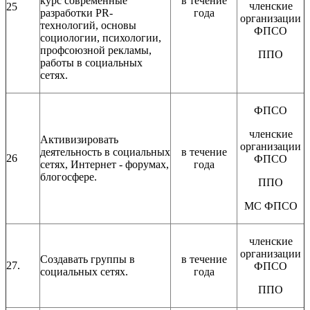
курс современные
в течение
членские
25
разработки PR-
года
организации
технологий, основы
ФПСО
социологии, психологии,
профсоюзной рекламы,
ППО
работы в социальных
сетях.
ФПСО
членские
Активизировать
организации
деятельность в социальных
в течение
26
ФПСО
сетях, Интернет - форумах,
года
блогосфере.
ППО
МС ФПСО
членские
организации
Создавать группы в
в течение
27.
ФПСО
социальных сетях.
года
ППО