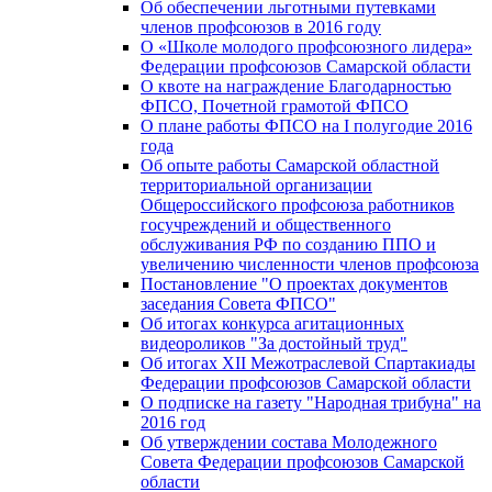
Об обеспечении льготными путевками
членов профсоюзов в 2016 году
О «Школе молодого профсоюзного лидера»
Федерации профсоюзов Самарской области
О квоте на награждение Благодарностью
ФПСО, Почетной грамотой ФПСО
О плане работы ФПСО на I полугодие 2016
года
Об опыте работы Самарской областной
территориальной организации
Общероссийского профсоюза работников
госучреждений и общественного
обслуживания РФ по созданию ППО и
увеличению численности членов профсоюза
Постановление "О проектах документов
заседания Совета ФПСО"
Об итогах конкурса агитационных
видеороликов "За достойный труд"
Об итогах XII Межотраслевой Спартакиады
Федерации профсоюзов Самарской области
О подписке на газету "Народная трибуна" на
2016 год
Об утверждении состава Молодежного
Совета Федерации профсоюзов Самарской
области