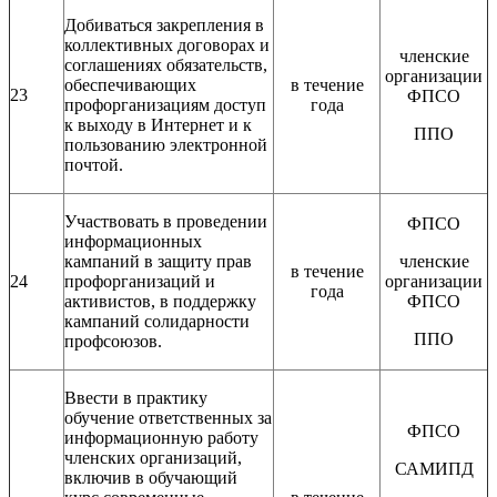
Добиваться закрепления в
коллективных договорах и
членские
соглашениях обязательств,
организации
обеспечивающих
в течение
23
ФПСО
профорганизациям доступ
года
к выходу в Интернет и к
ППО
пользованию электронной
почтой.
Участвовать в проведении
ФПСО
информационных
кампаний в защиту прав
членские
в течение
24
профорганизаций и
организации
года
активистов, в поддержку
ФПСО
кампаний солидарности
ППО
профсоюзов.
Ввести в практику
обучение ответственных за
ФПСО
информационную работу
членских организаций,
САМИПД
включив в обучающий