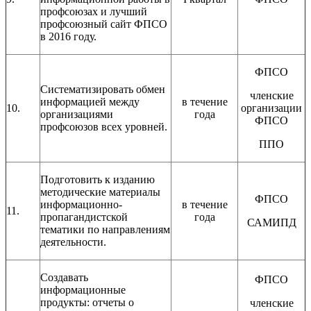
профсоюзах и лучший
профсоюзный сайт ФПСО
в 2016 году.
ФПСО
Систематизировать обмен
членские
информацией между
в течение
10.
организации
организациями
года
ФПСО
профсоюзов всех уровней.
ППО
Подготовить к изданию
методические материалы
ФПСО
информационно-
в течение
11.
пропагандистской
года
САМИПД
тематики по направлениям
деятельности.
Создавать
ФПСО
информационные
продукты: отчеты о
членские