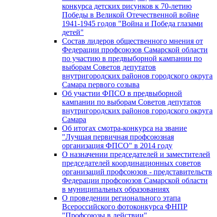
конкурса детских рисунков к 70-летию
Победы в Великой Отечественной войне
1941-1945 годов "Война и Победа глазами
детей"
Состав лидеров общественного мнения от
Федерации профсоюзов Самарской области
по участию в предвыборной кампании по
выборам Советов депутатов
внутригородских районов городского округа
Самара первого созыва
Об участии ФПСО в предвыборной
кампании по выборам Советов депутатов
внутригородских районов городского округа
Самара
Об итогах смотра-конкурса на звание
"Лучшая первичная профсоюзная
организация ФПСО" в 2014 году
О назначении председателей и заместителей
председателей координационных советов
организаций профсоюзов - представительств
Федерации профсоюзов Самарской области
в муниципальных образованиях
О проведении регионального этапа
Всероссийского фотоконкурса ФНПР
"Профсоюзы в действии"