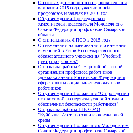
Об итогах детской летней оздоровительной
кампании 2015 года, участии в ней
профсоюзов и задачах на 2016 год
Об утверждении Председателя и
заместителей председателя Молодежного
Совета Федерации профсоюзов Самарской
области
О стипендиатах ФПСО в 2015 году
Об изменении наименований и о внесении
изменений в Устав Негосударственного
образовательного учреждения "Учебный
центр профсоюзов"
О практике работы Самарской областной
организации профсоюза работников
здравоохранения Российской Федерации в
сфере защиты социально-трудовых прав
работников
Об утверждении Положения "О проведении
независимой экспертизы условий труда и
обеспечения безопасности работников"
О практике работы ППО ОАО
"КуйбышевАзот" по защите окружающей
среды
Об утверждении Положения о Молодежном
Совете Федерации профсоюзов Самарской