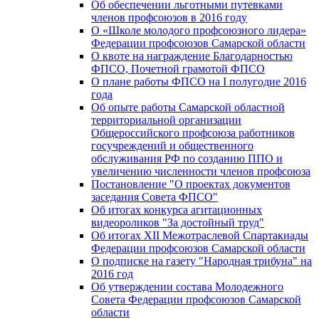
Об обеспечении льготными путевками
членов профсоюзов в 2016 году
О «Школе молодого профсоюзного лидера»
Федерации профсоюзов Самарской области
О квоте на награждение Благодарностью
ФПСО, Почетной грамотой ФПСО
О плане работы ФПСО на I полугодие 2016
года
Об опыте работы Самарской областной
территориальной организации
Общероссийского профсоюза работников
госучреждений и общественного
обслуживания РФ по созданию ППО и
увеличению численности членов профсоюза
Постановление "О проектах документов
заседания Совета ФПСО"
Об итогах конкурса агитационных
видеороликов "За достойный труд"
Об итогах XII Межотраслевой Спартакиады
Федерации профсоюзов Самарской области
О подписке на газету "Народная трибуна" на
2016 год
Об утверждении состава Молодежного
Совета Федерации профсоюзов Самарской
области