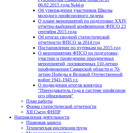
06.02.2015 года №44-р
Об утверждении участников Школы
молодого профсоюзного лидера
О плане мероприятий по подготовке XXIV
отчетно-выборной конференции ФПСО 23
сентября 2015 года
Об итогах сводной статистической
отчетности ФПСО за 2014 год
Постановление по путевкам на 2015 год
О мероприятиях ФПСО по подготовке,
участию и проведению праздничных
мероприятий, посвященных 110-летию
профдвижения Самарской области и 70-
летию Победы в Великой Отечественной
войне 1941-1945 г.г.
О подведении итогов конкурса
"Преподаватель года в системе профсоюзн
ого образования"
План работы
Форма статистической отчетности
XII Съезд ФНПР
Направления деятельности
Правовая защита
Техническая инспекция труда