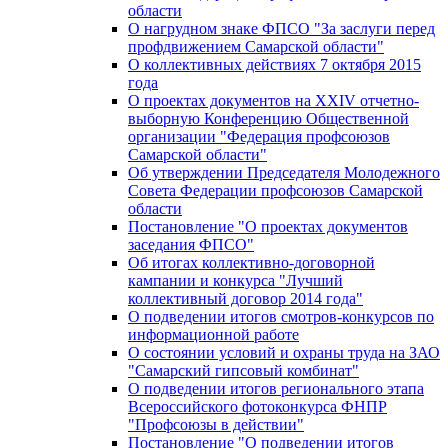
области
О нагрудном знаке ФПСО "За заслуги перед
профдвижением Самарской области"
О коллективных действиях 7 октября 2015
года
О проектах документов на XXIV отчетно-
выборную Конференцию Общественной
организации "Федерация профсоюзов
Самарской области"
Об утверждении Председателя Молодежного
Совета Федерации профсоюзов Самарской
области
Постановление "О проектах документов
заседания ФПСО"
Об итогах коллективно-договорной
кампании и конкурса "Лучший
коллективный договор 2014 года"
О подведении итогов смотров-конкурсов по
информационной работе
О состоянии условий и охраны труда на ЗАО
"Самарский гипсовый комбинат"
О подведении итогов регионального этапа
Всероссийского фотоконкурса ФНПР
"Профсоюзы в действии"
Постановление "О подведении итогов