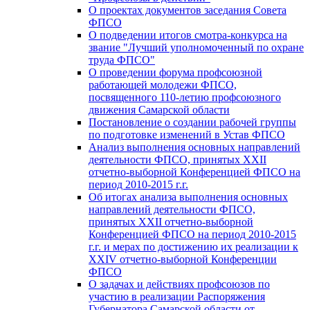
О проектах документов заседания Совета
ФПСО
О подведении итогов смотра-конкурса на
звание "Лучший уполномоченный по охране
труда ФПСО"
О проведении форума профсоюзной
работающей молодежи ФПСО,
посвященного 110-летию профсоюзного
движения Самарской области
Постановление о создании рабочей группы
по подготовке изменений в Устав ФПСО
Анализ выполнения основных направлений
деятельности ФПСО, принятых XXII
отчетно-выборной Конференцией ФПСО на
период 2010-2015 г.г.
Об итогах анализа выполнения основных
направлений деятельности ФПСО,
принятых XXII отчетно-выборной
Конференцией ФПСО на период 2010-2015
г.г. и мерах по достижению их реализации к
XXIV отчетно-выборной Конференции
ФПСО
О задачах и действиях профсоюзов по
участию в реализации Распоряжения
Губернатора Самарской области от