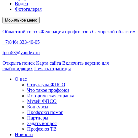
Видео
Фотогалерея
Мобильное меню
Областной союз «Федерация профсоюзов Самарской области»
+7(846) 333-40-05
fpso63@yandex.ru
Открыть поиск
Карта сайта
Включить версию для
слабовидящих
Печать страницы
О нас
Структура ФПСО
Что такое профсоюз
Историческая справка
Музей ФПСО
Конкурсы
Профсоюз помог
Партнеры
Задать вопрос
Профсоюз ТВ
Новости