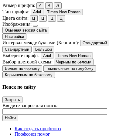
Размер шрифта:
A
A
A
Тип шрифта:
Arial
Times New Roman
Цвета сайта:
Ц
Ц
Ц
Ц
Изображения:
Обычная версия сайта
Настройки
Интервал между буквами (Кернинг):
Стандартный
Стандартный
Большой
Выберите шрифт:
Arial
Times New Roman
Выбор цветовой схемы:
Черным по белому
Белым по черному
Темно-синим по голубому
Коричневым по бежевому
Поиск по сайту
Закрыть
Введите запрос для поиска
Найти
Как создать профсоюз
Профсоюз помог