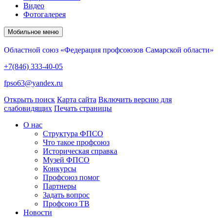
Видео
Фотогалерея
Мобильное меню
Областной союз «Федерация профсоюзов Самарской области»
+7(846) 333-40-05
fpso63@yandex.ru
Открыть поиск
Карта сайта
Включить версию для
слабовидящих
Печать страницы
О нас
Структура ФПСО
Что такое профсоюз
Историческая справка
Музей ФПСО
Конкурсы
Профсоюз помог
Партнеры
Задать вопрос
Профсоюз ТВ
Новости