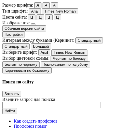
Размер шрифта:
A
A
A
Тип шрифта:
Arial
Times New Roman
Цвета сайта:
Ц
Ц
Ц
Ц
Изображения:
Обычная версия сайта
Настройки
Интервал между буквами (Кернинг):
Стандартный
Стандартный
Большой
Выберите шрифт:
Arial
Times New Roman
Выбор цветовой схемы:
Черным по белому
Белым по черному
Темно-синим по голубому
Коричневым по бежевому
Поиск по сайту
Закрыть
Введите запрос для поиска
Найти
Как создать профсоюз
Профсоюз помог