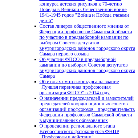
конкурса детских рисунков к 70-летию
Победы в Великой Отечественной войне
1941-1945 годов "Война и Победа глазами
детей"
Состав лидеров общественного мнения от
Федерации профсоюзов Самарской области
по участию в предвыборной кампании по
выборам Советов депутатов
внутригородских районов городского округа
Самара первого созыва
Об участии ФПСО в предвыборной
кампании по выборам Советов депутатов
внутригородских районов городского округа
Самара
Об итогах смотра-конкурса на звание
"Лучшая первичная профсоюзная
организация ФПСО" в 2014 году
О назначении председателей и заместителей
председателей координационных советов
организаций профсоюзов - представительств
Федерации профсоюзов Самарской области
в муниципальных образованиях
О проведении регионального этапа
Всероссийского фотоконкурса ФНПР
"Профсоюзы в действии"