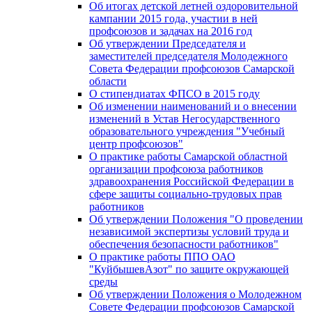
Об итогах детской летней оздоровительной
кампании 2015 года, участии в ней
профсоюзов и задачах на 2016 год
Об утверждении Председателя и
заместителей председателя Молодежного
Совета Федерации профсоюзов Самарской
области
О стипендиатах ФПСО в 2015 году
Об изменении наименований и о внесении
изменений в Устав Негосударственного
образовательного учреждения "Учебный
центр профсоюзов"
О практике работы Самарской областной
организации профсоюза работников
здравоохранения Российской Федерации в
сфере защиты социально-трудовых прав
работников
Об утверждении Положения "О проведении
независимой экспертизы условий труда и
обеспечения безопасности работников"
О практике работы ППО ОАО
"КуйбышевАзот" по защите окружающей
среды
Об утверждении Положения о Молодежном
Совете Федерации профсоюзов Самарской