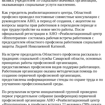
являясь учредителем 10 социально-значимых организаций,
оказывающих социальные услуги населению.
Как учредитель реабилитационного центра, Областной
профсоюз проводил постоянные совместные консультации с
руководителем АНО, в период её создания, с акцентом на
вопросы защиты прав работников в переходном периоде и
при трудоустройстве на новое место работы. После
официальной регистрации в АНО «Реабилитационный центр
«Иппотерапия» состоялась рабочая встреча работников с
председателем областного профсоюза работников социальной
защиты Лидией Николаевной Катиной.
На встрече председатель Областного профсоюза рассказала о
традициях социальной службы Самарской области, основных
принципах работы профсоюзной организации,
предоставляемых профсоюзом видов поддержи работающих.
Работникам организации оказана методическая помощь по
созданию первичной профсоюзной организации,
предоставлены информационные стенды по охране труда и по
улучшению профессиональной среды.
По результатам встречи инициативной группой проведено
первое учредительное собрание (конференция) первичной
профсоюзной организации АНО «Реабилитационный центр
«Иппотерапия» в профсоюз вступил 22 человека (78% охвата