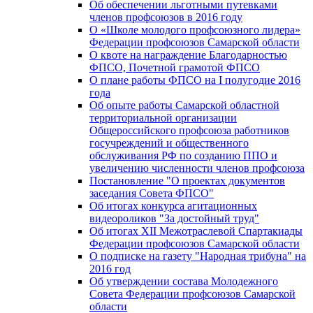
Об обеспечении льготными путевками
членов профсоюзов в 2016 году
О «Школе молодого профсоюзного лидера»
Федерации профсоюзов Самарской области
О квоте на награждение Благодарностью
ФПСО, Почетной грамотой ФПСО
О плане работы ФПСО на I полугодие 2016
года
Об опыте работы Самарской областной
территориальной организации
Общероссийского профсоюза работников
госучреждений и общественного
обслуживания РФ по созданию ППО и
увеличению численности членов профсоюза
Постановление "О проектах документов
заседания Совета ФПСО"
Об итогах конкурса агитационных
видеороликов "За достойный труд"
Об итогах XII Межотраслевой Спартакиады
Федерации профсоюзов Самарской области
О подписке на газету "Народная трибуна" на
2016 год
Об утверждении состава Молодежного
Совета Федерации профсоюзов Самарской
области