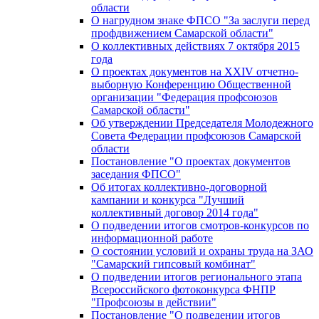
области
О нагрудном знаке ФПСО "За заслуги перед
профдвижением Самарской области"
О коллективных действиях 7 октября 2015
года
О проектах документов на XXIV отчетно-
выборную Конференцию Общественной
организации "Федерация профсоюзов
Самарской области"
Об утверждении Председателя Молодежного
Совета Федерации профсоюзов Самарской
области
Постановление "О проектах документов
заседания ФПСО"
Об итогах коллективно-договорной
кампании и конкурса "Лучший
коллективный договор 2014 года"
О подведении итогов смотров-конкурсов по
информационной работе
О состоянии условий и охраны труда на ЗАО
"Самарский гипсовый комбинат"
О подведении итогов регионального этапа
Всероссийского фотоконкурса ФНПР
"Профсоюзы в действии"
Постановление "О подведении итогов