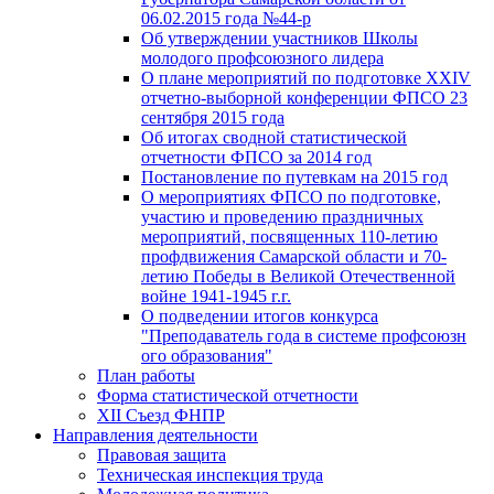
06.02.2015 года №44-р
Об утверждении участников Школы
молодого профсоюзного лидера
О плане мероприятий по подготовке XXIV
отчетно-выборной конференции ФПСО 23
сентября 2015 года
Об итогах сводной статистической
отчетности ФПСО за 2014 год
Постановление по путевкам на 2015 год
О мероприятиях ФПСО по подготовке,
участию и проведению праздничных
мероприятий, посвященных 110-летию
профдвижения Самарской области и 70-
летию Победы в Великой Отечественной
войне 1941-1945 г.г.
О подведении итогов конкурса
"Преподаватель года в системе профсоюзн
ого образования"
План работы
Форма статистической отчетности
XII Съезд ФНПР
Направления деятельности
Правовая защита
Техническая инспекция труда