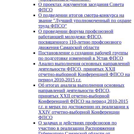
О проектах документов заседания Совета
ФПСО
О подведении итогов смотра-конкурса на
звание "Лучший уполномоченный по охране
труда ФПСО"
О проведении форума профсоюзной
работающей молодежи ФПСО,
посвященного 110-летию профсоюзного
движения Самарской области
Постановление о создании рабочей группы
по подготовке изменений в Устав ФПСО
Анализ выполнения основных направлений
деятельности ФПСО, принятых XXII
отчетно-выборной Конференцией ФПСО на
период 2010-2015 г.г.
Об итогах анализа выполнения основных
направлений деятельности ФПСО,
принятых XXII отчетно-выборной
Конференцией ФПСО на период 2010-2015
г.г. и мерах по достижению их реализации к
XXIV отчетно-выборной Конференции
ФПСО
О задачах и действиях профсоюзов по
участию в реализации Распоряжения
Губернатора Самарской области от