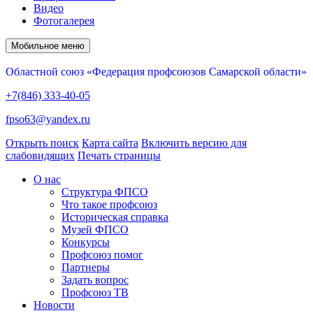
Видео
Фотогалерея
Мобильное меню
Областной союз «Федерация профсоюзов Самарской области»
+7(846) 333-40-05
fpso63@yandex.ru
Открыть поиск
Карта сайта
Включить версию для
слабовидящих
Печать страницы
О нас
Структура ФПСО
Что такое профсоюз
Историческая справка
Музей ФПСО
Конкурсы
Профсоюз помог
Партнеры
Задать вопрос
Профсоюз ТВ
Новости