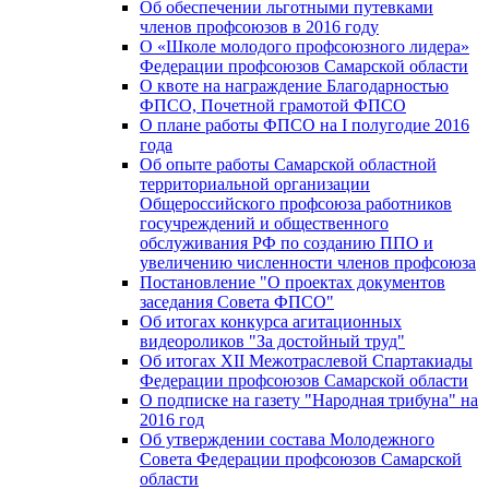
Об обеспечении льготными путевками
членов профсоюзов в 2016 году
О «Школе молодого профсоюзного лидера»
Федерации профсоюзов Самарской области
О квоте на награждение Благодарностью
ФПСО, Почетной грамотой ФПСО
О плане работы ФПСО на I полугодие 2016
года
Об опыте работы Самарской областной
территориальной организации
Общероссийского профсоюза работников
госучреждений и общественного
обслуживания РФ по созданию ППО и
увеличению численности членов профсоюза
Постановление "О проектах документов
заседания Совета ФПСО"
Об итогах конкурса агитационных
видеороликов "За достойный труд"
Об итогах XII Межотраслевой Спартакиады
Федерации профсоюзов Самарской области
О подписке на газету "Народная трибуна" на
2016 год
Об утверждении состава Молодежного
Совета Федерации профсоюзов Самарской
области