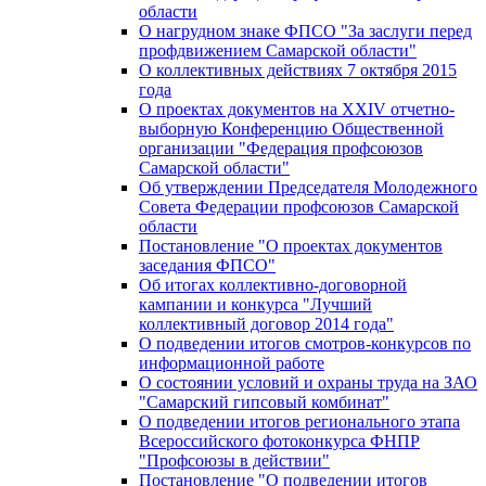
области
О нагрудном знаке ФПСО "За заслуги перед
профдвижением Самарской области"
О коллективных действиях 7 октября 2015
года
О проектах документов на XXIV отчетно-
выборную Конференцию Общественной
организации "Федерация профсоюзов
Самарской области"
Об утверждении Председателя Молодежного
Совета Федерации профсоюзов Самарской
области
Постановление "О проектах документов
заседания ФПСО"
Об итогах коллективно-договорной
кампании и конкурса "Лучший
коллективный договор 2014 года"
О подведении итогов смотров-конкурсов по
информационной работе
О состоянии условий и охраны труда на ЗАО
"Самарский гипсовый комбинат"
О подведении итогов регионального этапа
Всероссийского фотоконкурса ФНПР
"Профсоюзы в действии"
Постановление "О подведении итогов