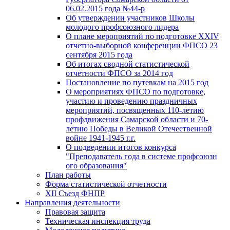
06.02.2015 года №44-р
Об утверждении участников Школы
молодого профсоюзного лидера
О плане мероприятий по подготовке XXIV
отчетно-выборной конференции ФПСО 23
сентября 2015 года
Об итогах сводной статистической
отчетности ФПСО за 2014 год
Постановление по путевкам на 2015 год
О мероприятиях ФПСО по подготовке,
участию и проведению праздничных
мероприятий, посвященных 110-летию
профдвижения Самарской области и 70-
летию Победы в Великой Отечественной
войне 1941-1945 г.г.
О подведении итогов конкурса
"Преподаватель года в системе профсоюзн
ого образования"
План работы
Форма статистической отчетности
XII Съезд ФНПР
Направления деятельности
Правовая защита
Техническая инспекция труда