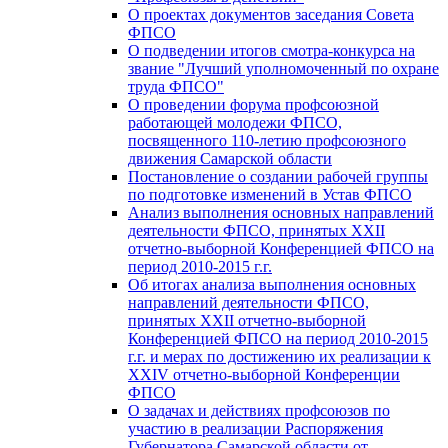
О проектах документов заседания Совета
ФПСО
О подведении итогов смотра-конкурса на
звание "Лучший уполномоченный по охране
труда ФПСО"
О проведении форума профсоюзной
работающей молодежи ФПСО,
посвященного 110-летию профсоюзного
движения Самарской области
Постановление о создании рабочей группы
по подготовке изменений в Устав ФПСО
Анализ выполнения основных направлений
деятельности ФПСО, принятых XXII
отчетно-выборной Конференцией ФПСО на
период 2010-2015 г.г.
Об итогах анализа выполнения основных
направлений деятельности ФПСО,
принятых XXII отчетно-выборной
Конференцией ФПСО на период 2010-2015
г.г. и мерах по достижению их реализации к
XXIV отчетно-выборной Конференции
ФПСО
О задачах и действиях профсоюзов по
участию в реализации Распоряжения
Губернатора Самарской области от