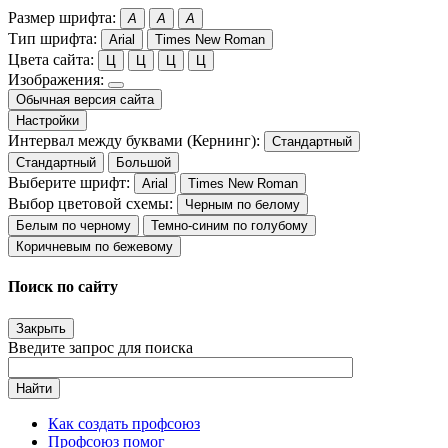
Размер шрифта:
A
A
A
Тип шрифта:
Arial
Times New Roman
Цвета сайта:
Ц
Ц
Ц
Ц
Изображения:
Обычная версия сайта
Настройки
Интервал между буквами (Кернинг):
Стандартный
Стандартный
Большой
Выберите шрифт:
Arial
Times New Roman
Выбор цветовой схемы:
Черным по белому
Белым по черному
Темно-синим по голубому
Коричневым по бежевому
Поиск по сайту
Закрыть
Введите запрос для поиска
Найти
Как создать профсоюз
Профсоюз помог