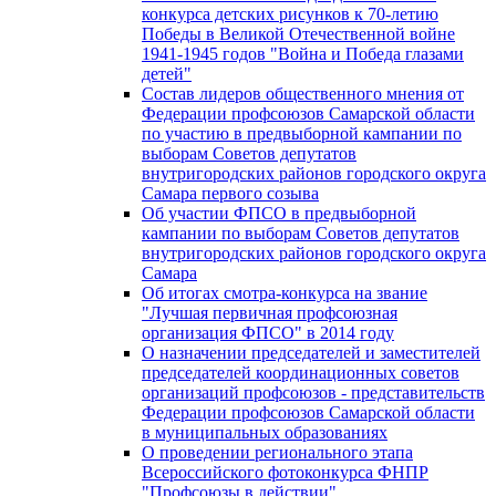
конкурса детских рисунков к 70-летию
Победы в Великой Отечественной войне
1941-1945 годов "Война и Победа глазами
детей"
Состав лидеров общественного мнения от
Федерации профсоюзов Самарской области
по участию в предвыборной кампании по
выборам Советов депутатов
внутригородских районов городского округа
Самара первого созыва
Об участии ФПСО в предвыборной
кампании по выборам Советов депутатов
внутригородских районов городского округа
Самара
Об итогах смотра-конкурса на звание
"Лучшая первичная профсоюзная
организация ФПСО" в 2014 году
О назначении председателей и заместителей
председателей координационных советов
организаций профсоюзов - представительств
Федерации профсоюзов Самарской области
в муниципальных образованиях
О проведении регионального этапа
Всероссийского фотоконкурса ФНПР
"Профсоюзы в действии"