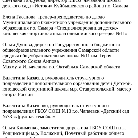
Светлана Гайдукова, директор МБОУ начальной школы
детского сада «Истоки» Куйбышевского района г.о. Самара
Елена Гасанова, тренер-преподаватель по дзюдо
Муниципального бюджетного учреждения дополнительного
образования г.о. Самара «Специализированная детско-
юношеская спортивная школа олимпийского резерва №11»
Ольга Дунова, директор Государственного бюджетного
общеобразовательного учреждения Самарской области
средняя общеобразовательная школа №11 им. Героя
Советского Союза Аипова
Махмута Ильячевича г.о. Октябрьск Самарской области
Валентина Казаева, руководитель структурного
подразделения дополнительного образования детей Детской,
юношеской спортивной школы м.р. Ставропольский, мастер
спорта России
Валентина Казаченко, руководитель структурного
подразделения ГБОУ СОШ №13 г.о. Чапаевск «Детский сад
№33 «Дружная семейка»
Ольга Клименко, заместитель директора ГБОУ СОШ п.г.т.
Рощинскицй м.р. Волжский, Почетный работник общего