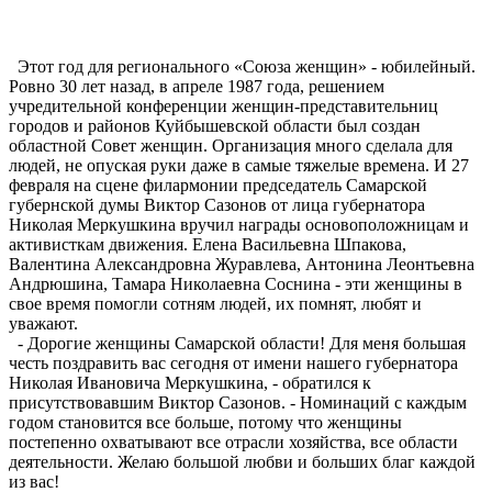
Этот год для регионального «Союза женщин» - юбилейный.
Ровно 30 лет назад, в апреле 1987 года, решением
учредительной конференции женщин-представительниц
городов и районов Куйбышевской области был создан
областной Совет женщин. Организация много сделала для
людей, не опуская руки даже в самые тяжелые времена. И 27
февраля на сцене филармонии председатель Самарской
губернской думы Виктор Сазонов от лица губернатора
Николая Меркушкина вручил награды основоположницам и
активисткам движения. Елена Васильевна Шпакова,
Валентина Александровна Журавлева, Антонина Леонтьевна
Андрюшина, Тамара Николаевна Соснина - эти женщины в
свое время помогли сотням людей, их помнят, любят и
уважают.
- Дорогие женщины Самарской области! Для меня большая
честь поздравить вас сегодня от имени нашего губернатора
Николая Ивановича Меркушкина, - обратился к
присутствовавшим Виктор Сазонов. - Номинаций с каждым
годом становится все больше, потому что женщины
постепенно охватывают все отрасли хозяйства, все области
деятельности. Желаю большой любви и больших благ каждой
из вас!