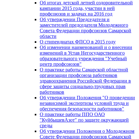
Об итогах детской летней оздоровительной
кампании 2015 года, участии в ней
профсоюзов и задачах на 2016 год
Об утверждении Председателя и
заместителей председателя Молодежного
Совета Федерации профсоюзов Самарской
области
О стипендиатах ФПСО в 2015 году
Об изменении наименований и о внесении
изменений в Устав Негосударственного
образовательного учреждения "Учебный
центр профсоюзов"
О практике работы Самарской областной
организации профсоюза работников
здравоохранения Российской Федерации в
сфере защиты социально-трудовых прав
работников
Об утверждении Положения "О проведении
независимой экспертизы условий труда и
обеспечения безопасности работников"
О практике работы ППО ОАО
"КуйбышевАзот" по защите окружающей
среды
Об утверждении Положения о Молодежном
Совете Федерации профсоюзов Самарской