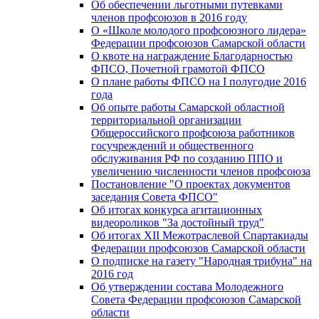
Об обеспечении льготными путевками
членов профсоюзов в 2016 году
О «Школе молодого профсоюзного лидера»
Федерации профсоюзов Самарской области
О квоте на награждение Благодарностью
ФПСО, Почетной грамотой ФПСО
О плане работы ФПСО на I полугодие 2016
года
Об опыте работы Самарской областной
территориальной организации
Общероссийского профсоюза работников
госучреждений и общественного
обслуживания РФ по созданию ППО и
увеличению численности членов профсоюза
Постановление "О проектах документов
заседания Совета ФПСО"
Об итогах конкурса агитационных
видеороликов "За достойный труд"
Об итогах XII Межотраслевой Спартакиады
Федерации профсоюзов Самарской области
О подписке на газету "Народная трибуна" на
2016 год
Об утверждении состава Молодежного
Совета Федерации профсоюзов Самарской
области