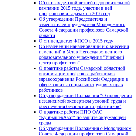
Об итогах детской летней оздоровительной
кампании 2015 года, участии в ней
профсоюзов и задачах на 2016 год
Об утверждении Председателя и
заместителей председателя Молодежного
Совета Федерации профсоюзов Самарской
области
О стипендиатах ФПСО в 2015 году
Об изменении наименований и о внесении
изменений в Устав Негосударственного
образовательного учреждения "Учебный
центр профсоюзов"
О практике работы Самарской областной
организации профсоюза работников
здравоохранения Российской Федерации в
сфере защиты социально-трудовых прав
работников
Об утверждении Положения "О проведении
независимой экспертизы условий труда и
обеспечения безопасности работников"
О практике работы ППО ОАО
"КуйбышевАзот" по защите окружающей
среды
Об утверждении Положения о Молодежном
Совете Федерации профсоюзов Самарской