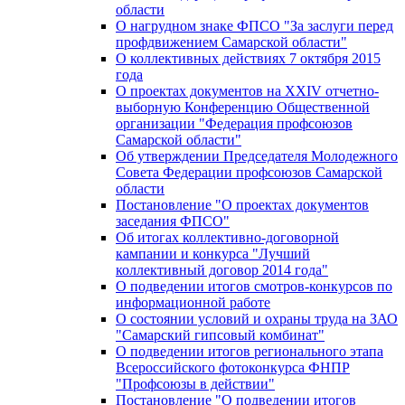
области
О нагрудном знаке ФПСО "За заслуги перед
профдвижением Самарской области"
О коллективных действиях 7 октября 2015
года
О проектах документов на XXIV отчетно-
выборную Конференцию Общественной
организации "Федерация профсоюзов
Самарской области"
Об утверждении Председателя Молодежного
Совета Федерации профсоюзов Самарской
области
Постановление "О проектах документов
заседания ФПСО"
Об итогах коллективно-договорной
кампании и конкурса "Лучший
коллективный договор 2014 года"
О подведении итогов смотров-конкурсов по
информационной работе
О состоянии условий и охраны труда на ЗАО
"Самарский гипсовый комбинат"
О подведении итогов регионального этапа
Всероссийского фотоконкурса ФНПР
"Профсоюзы в действии"
Постановление "О подведении итогов