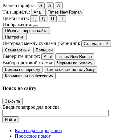
Размер шрифта:
A
A
A
Тип шрифта:
Arial
Times New Roman
Цвета сайта:
Ц
Ц
Ц
Ц
Изображения:
Обычная версия сайта
Настройки
Интервал между буквами (Кернинг):
Стандартный
Стандартный
Большой
Выберите шрифт:
Arial
Times New Roman
Выбор цветовой схемы:
Черным по белому
Белым по черному
Темно-синим по голубому
Коричневым по бежевому
Поиск по сайту
Закрыть
Введите запрос для поиска
Найти
Как создать профсоюз
Профсоюз помог