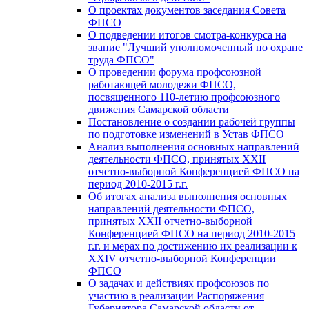
О проектах документов заседания Совета
ФПСО
О подведении итогов смотра-конкурса на
звание "Лучший уполномоченный по охране
труда ФПСО"
О проведении форума профсоюзной
работающей молодежи ФПСО,
посвященного 110-летию профсоюзного
движения Самарской области
Постановление о создании рабочей группы
по подготовке изменений в Устав ФПСО
Анализ выполнения основных направлений
деятельности ФПСО, принятых XXII
отчетно-выборной Конференцией ФПСО на
период 2010-2015 г.г.
Об итогах анализа выполнения основных
направлений деятельности ФПСО,
принятых XXII отчетно-выборной
Конференцией ФПСО на период 2010-2015
г.г. и мерах по достижению их реализации к
XXIV отчетно-выборной Конференции
ФПСО
О задачах и действиях профсоюзов по
участию в реализации Распоряжения
Губернатора Самарской области от