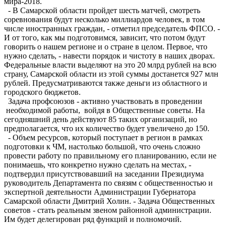
мира-2018.
- В Самарской области пройдет шесть матчей, смотреть
соревнования будут несколько миллиардов человек, в том
числе иностранных граждан, - отметил председатель ФПСО. -
И от того, как мы подготовимся, зависит, что потом будут
говорить о нашем регионе и о стране в целом. Первое, что
нужно сделать, - навести порядок и чистоту в наших дворах.
Федеральные власти выделяют на это 20 млрд рублей на всю
страну, Самарской области из этой суммы достанется 927 млн
рублей. Предусматриваются также деньги из областного и
городского бюджетов.
Задача профсоюзов - активно участвовать в проведении
необходимой работы, войдя в Общественные советы. На
сегодняшний день действуют 85 таких организаций, но
предполагается, что их количество будет увеличено до 150.
- Объем ресурсов, который поступает в регион в рамках
подготовки к ЧМ, настолько большой, что очень сложно
провести работу по правильному его планированию, если не
понимаешь, что конкретно нужно сделать на местах, -
подтвердил присутствовавший на заседании Президиума
руководитель Департамента по связям с общественностью и
экспертной деятельности Администрации Губернатора
Самарской области Дмитрий Холин. - Задача Общественных
советов - стать реальным звеном районной администрации.
Им будет делегирован ряд функций и полномочий.