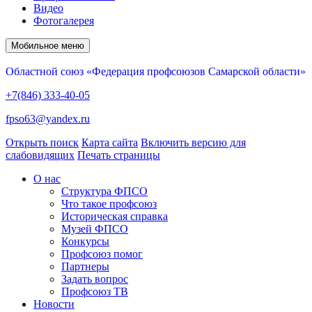
Видео
Фотогалерея
Мобильное меню
Областной союз «Федерация профсоюзов Самарской области»
+7(846) 333-40-05
fpso63@yandex.ru
Открыть поиск
Карта сайта
Включить версию для
слабовидящих
Печать страницы
О нас
Структура ФПСО
Что такое профсоюз
Историческая справка
Музей ФПСО
Конкурсы
Профсоюз помог
Партнеры
Задать вопрос
Профсоюз ТВ
Новости