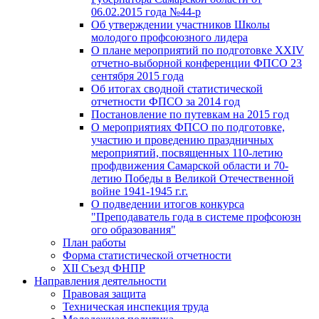
06.02.2015 года №44-р
Об утверждении участников Школы
молодого профсоюзного лидера
О плане мероприятий по подготовке XXIV
отчетно-выборной конференции ФПСО 23
сентября 2015 года
Об итогах сводной статистической
отчетности ФПСО за 2014 год
Постановление по путевкам на 2015 год
О мероприятиях ФПСО по подготовке,
участию и проведению праздничных
мероприятий, посвященных 110-летию
профдвижения Самарской области и 70-
летию Победы в Великой Отечественной
войне 1941-1945 г.г.
О подведении итогов конкурса
"Преподаватель года в системе профсоюзн
ого образования"
План работы
Форма статистической отчетности
XII Съезд ФНПР
Направления деятельности
Правовая защита
Техническая инспекция труда