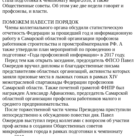
стала подготовка к чемпионату мира-2018, а также
Общественные советы. Об этом уже две недели говорят и
профсоюзы, и власти.
ПОМОЖЕМ НАВЕСТИ ПОРЯДОК
Члены коллегиального органа обсудили статистическую
отчетность Федерации за прошедший год и информационную
работу в Самарской областной организации профсоюза
работников строительства и промстройматериалов РФ. А
также утвердили план мероприятий по проведению и
подготовке «Года профсоюзной информации» в 2017 году.
Перед тем как открыть заседание, председатель ФПСО Павел
Ожередов вручил дипломы и благодарственные письма
представителям областных организаций, активисты которых
заняли призовые места в лыжных гонках в рамках XIV
межотраслевой спартакиады Федерации профсоюзов
Самарской области. Также почетной грамотой ФНПР был
награжден Александр Афанасенко, председатель Самарской
областной организации профсоюза работников малого и
среднего предпринимательства.
После торжественной части члены Президиума приступили
непосредственно к обсуждению повестки дня. Павел
Ожередов выступил перед коллегами с вопросом об участии
проф актива в создании Общественных советов
микрорайонов города в рамках подготовки к чемпионату