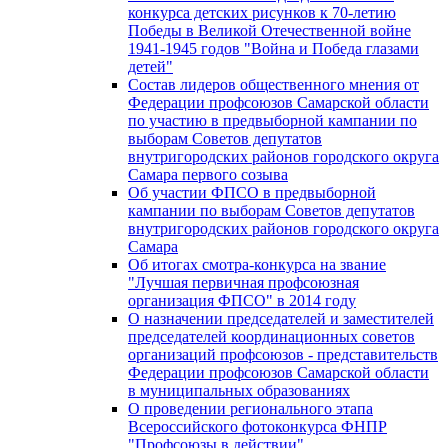
конкурса детских рисунков к 70-летию
Победы в Великой Отечественной войне
1941-1945 годов "Война и Победа глазами
детей"
Состав лидеров общественного мнения от
Федерации профсоюзов Самарской области
по участию в предвыборной кампании по
выборам Советов депутатов
внутригородских районов городского округа
Самара первого созыва
Об участии ФПСО в предвыборной
кампании по выборам Советов депутатов
внутригородских районов городского округа
Самара
Об итогах смотра-конкурса на звание
"Лучшая первичная профсоюзная
организация ФПСО" в 2014 году
О назначении председателей и заместителей
председателей координационных советов
организаций профсоюзов - представительств
Федерации профсоюзов Самарской области
в муниципальных образованиях
О проведении регионального этапа
Всероссийского фотоконкурса ФНПР
"Профсоюзы в действии"