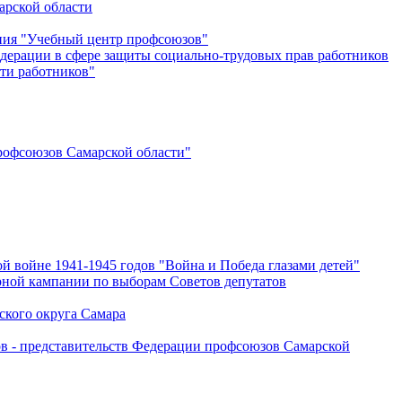
арской области
ения "Учебный центр профсоюзов"
дерации в сфере защиты социально-трудовых прав работников
ти работников"
офсоюзов Самарской области"
й войне 1941-1945 годов "Война и Победа глазами детей"
рной кампании по выборам Советов депутатов
ского округа Самара
ов - представительств Федерации профсоюзов Самарской