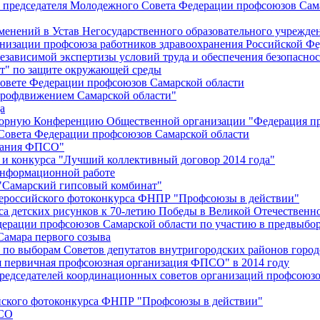
й председателя Молодежного Совета Федерации профсоюзов Сам
менений в Устав Негосударственного образовательного учрежд
анизации профсоюза работников здравоохранения Российской Фе
зависимой экспертизы условий труда и обеспечения безопаснос
" по защите окружающей среды
вете Федерации профсоюзов Самарской области
профдвижением Самарской области"
а
борную Конференцию Общественной организации "Федерация пр
Совета Федерации профсоюзов Самарской области
едания ФПСО"
 и конкурса "Лучший коллективный договор 2014 года"
информационной работе
 "Самарский гипсовый комбинат"
сероссийского фотоконкурса ФНПР "Профсоюзы в действии"
а детских рисунков к 70-летию Победы в Великой Отечественно
дерации профсоюзов Самарской области по участию в предвыбо
Самара первого созыва
о выборам Советов депутатов внутригородских районов город
ая первичная профсоюзная организация ФПСО" в 2014 году
председателей координационных советов организаций профсоюз
ийского фотоконкурса ФНПР "Профсоюзы в действии"
ПСО