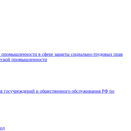
и промышленности в сфере защиты социально-трудовых прав
ической промышленности
ов госучреждений и общественного обслуживания РФ по
год