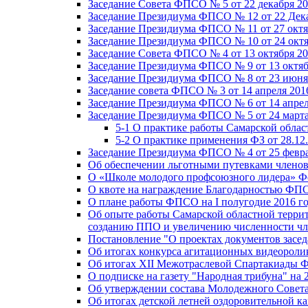
Заседание Совета ФПСО № 5 от 22 декабря 20
Заседание Президиума ФПСО № 12 от 22 Дека
Заседание Президиума ФПСО № 11 от 27 октя
Заседание Президиума ФПСО № 10 от 24 октя
Заседание Совета ФПСО № 4 от 13 октября 20
Заседание Президиума ФПСО № 9 от 13 октяб
Заседание Президиума ФПСО № 8 от 23 июня 
Заседание совета ФПСО № 3 от 14 апреля 201
Заседание Президиума ФПСО № 6 от 14 апрел
Заседание Президиума ФПСО № 5 от 24 марта
5-1 О практике работы Самарской обла
5-2 О практике применения ФЗ от 28.12
Заседание Президиума ФПСО № 4 от 25 февра
Об обеспечении льготными путевками членов
О «Школе молодого профсоюзного лидера» Ф
О квоте на награждение Благодарностью Ф
О плане работы ФПСО на I полугодие 2016 г
Об опыте работы Самарской областной терри
созданию ППО и увеличению численности чл
Постановление "О проектах документов зас
Об итогах конкурса агитационных видеоролик
Об итогах XII Межотраслевой Спартакиады 
О подписке на газету "Народная трибуна" на 
Об утверждении состава Молодежного Совет
Об итогах детской летней оздоровительной ка