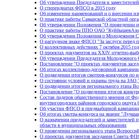
Об утверждении Председателя и заместителе
О стипендиатах ФПСО в 2015 году
Об изменении наименований и о внесении из
О практике работы Самарской областной орг
Об утверждении Положения "О проведении не
О практике работы ППО ОАО "КуйбышевАзот
Об утверждении Положения о Молодежном Со
О нагрудном знаке ФПСО "За заслуги перед 
О коллективных действиях 7 октября 2015 год
О проектах документов на XXIV отчетно-вы
Об утверждении Председателя Молодежного 
Постановление "О проектах документов зас
Об итогах коллективно-договорной кампании
О подведении итогов смотров-конкурсов по 
О состоянии условий и охраны труда на ЗАО
О подведении итогов регионального этапа В
Постановление "О подведении итогов конкурс
Состав лидеров общественного мнения от Фе
внутригородских районов городского округа 
Об участии ФПСО в предвыборной кампании п
Об итогах смотра-конкурса на звание "Лучш
О назначении председателей и заместителей 
области в муниципальных образованиях
О проведении регионального этапа Всеросс
О проектах документов заседания Совета Ф