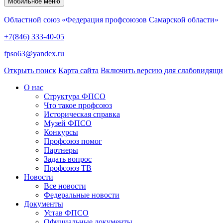
Мобильное меню
Областной союз «Федерация профсоюзов Самарской области»
+7(846) 333-40-05
fpso63@yandex.ru
Открыть поиск
Карта сайта
Включить версию для слабовидящ
О нас
Структура ФПСО
Что такое профсоюз
Историческая справка
Музей ФПСО
Конкурсы
Профсоюз помог
Партнеры
Задать вопрос
Профсоюз ТВ
Новости
Все новости
Федеральные новости
Документы
Устав ФПСО
Официальные документы