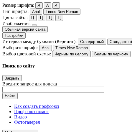
Размер шрифта:
A
A
A
Тип шрифта:
Arial
Times New Roman
Цвета сайта:
Ц
Ц
Ц
Ц
Изображения:
Обычная версия сайта
Настройки
Интервал между буквами (Кернинг):
Стандартный
Стандартны
Выберите шрифт:
Arial
Times New Roman
Выбор цветовой схемы:
Черным по белому
Белым по черному
Поиск по сайту
Закрыть
Введите запрос для поиска
Найти
Как создать профсоюз
Профсоюз помог
Видео
Фотогалерея