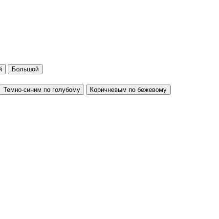
й
Большой
Темно-синим по голубому
Коричневым по бежевому