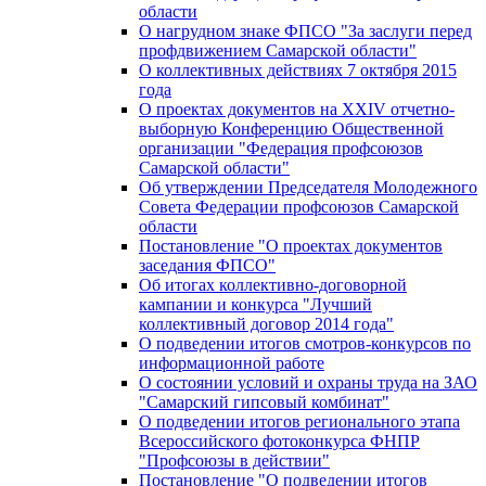
области
О нагрудном знаке ФПСО "За заслуги перед
профдвижением Самарской области"
О коллективных действиях 7 октября 2015
года
О проектах документов на XXIV отчетно-
выборную Конференцию Общественной
организации "Федерация профсоюзов
Самарской области"
Об утверждении Председателя Молодежного
Совета Федерации профсоюзов Самарской
области
Постановление "О проектах документов
заседания ФПСО"
Об итогах коллективно-договорной
кампании и конкурса "Лучший
коллективный договор 2014 года"
О подведении итогов смотров-конкурсов по
информационной работе
О состоянии условий и охраны труда на ЗАО
"Самарский гипсовый комбинат"
О подведении итогов регионального этапа
Всероссийского фотоконкурса ФНПР
"Профсоюзы в действии"
Постановление "О подведении итогов