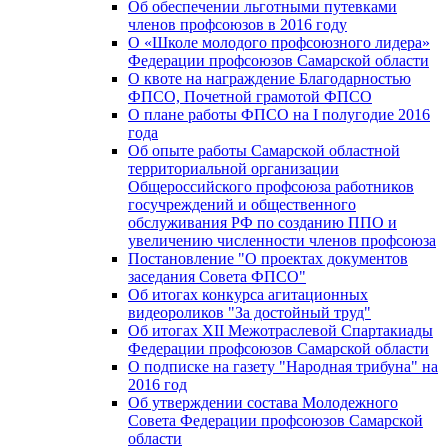
Об обеспечении льготными путевками
членов профсоюзов в 2016 году
О «Школе молодого профсоюзного лидера»
Федерации профсоюзов Самарской области
О квоте на награждение Благодарностью
ФПСО, Почетной грамотой ФПСО
О плане работы ФПСО на I полугодие 2016
года
Об опыте работы Самарской областной
территориальной организации
Общероссийского профсоюза работников
госучреждений и общественного
обслуживания РФ по созданию ППО и
увеличению численности членов профсоюза
Постановление "О проектах документов
заседания Совета ФПСО"
Об итогах конкурса агитационных
видеороликов "За достойный труд"
Об итогах XII Межотраслевой Спартакиады
Федерации профсоюзов Самарской области
О подписке на газету "Народная трибуна" на
2016 год
Об утверждении состава Молодежного
Совета Федерации профсоюзов Самарской
области