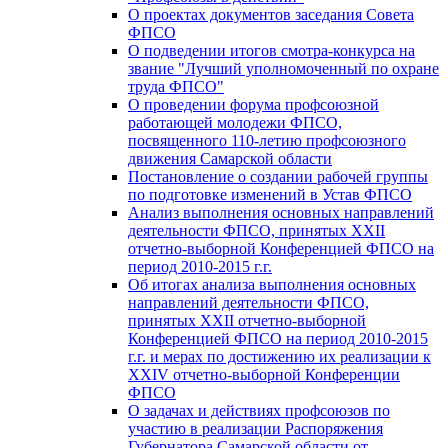
О проектах документов заседания Совета
ФПСО
О подведении итогов смотра-конкурса на
звание "Лучший уполномоченный по охране
труда ФПСО"
О проведении форума профсоюзной
работающей молодежи ФПСО,
посвященного 110-летию профсоюзного
движения Самарской области
Постановление о создании рабочей группы
по подготовке изменений в Устав ФПСО
Анализ выполнения основных направлений
деятельности ФПСО, принятых XXII
отчетно-выборной Конференцией ФПСО на
период 2010-2015 г.г.
Об итогах анализа выполнения основных
направлений деятельности ФПСО,
принятых XXII отчетно-выборной
Конференцией ФПСО на период 2010-2015
г.г. и мерах по достижению их реализации к
XXIV отчетно-выборной Конференции
ФПСО
О задачах и действиях профсоюзов по
участию в реализации Распоряжения
Губернатора Самарской области от