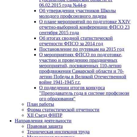
06.02.2015 года №44-р
Об утверждении участников Школы
молодого профсоюзного лидера
О плане мероприятий по подготовке XXIV
отчетно-выборной конференции ФПСО 23
сентября 2015 года
Об итогах сводной статистической
отчетности ФПСО за 2014 год
Постановление по путевкам на 2015 год
О мероприятиях ФПСО по подготовке,
участию и проведению праздничных
мероприятий, посвященных 110-летию
профдвижения Самарской области и 70-
летию Победы в Великой Отечественной
войне 1941-1945 г.г.
О подведении итогов конкурса
"Преподаватель года в системе профсоюзн
ого образования"
План работы
Форма статистической отчетности
XII Съезд ФНПР
Направления деятельности
Правовая защита
Техническая инспекция труда