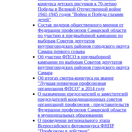
конкурса детских рисунков к 70-летию
Победы в Великой Отечественной войне
1941-1945 годов "Война и Победа глазами
детей"
Состав лидеров общественного мнения от
Федерации профсоюзов Самарской области
по участию в предвыборной кампании по
выборам Советов депутатов
внутригородских районов городского округа
Самара первого созыва
Об участии ФПСО в предвыборной
кампании по выборам Советов депутатов
внутригородских районов городского округа
Самара
Об итогах смотра-конкурса на звание
"Лучшая первичная профсоюзная
организация ФПСО" в 2014 году
О назначении председателей и заместителей
председателей координационных советов
организаций профсоюзов - представительств
Федерации профсоюзов Самарской области
в муниципальных образованиях
О проведении регионального этапа
Всероссийского фотоконкурса ФНПР
"Профсоюзы в действии"