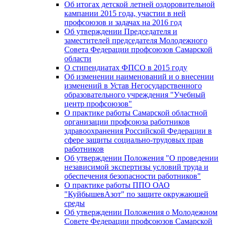
Об итогах детской летней оздоровительной
кампании 2015 года, участии в ней
профсоюзов и задачах на 2016 год
Об утверждении Председателя и
заместителей председателя Молодежного
Совета Федерации профсоюзов Самарской
области
О стипендиатах ФПСО в 2015 году
Об изменении наименований и о внесении
изменений в Устав Негосударственного
образовательного учреждения "Учебный
центр профсоюзов"
О практике работы Самарской областной
организации профсоюза работников
здравоохранения Российской Федерации в
сфере защиты социально-трудовых прав
работников
Об утверждении Положения "О проведении
независимой экспертизы условий труда и
обеспечения безопасности работников"
О практике работы ППО ОАО
"КуйбышевАзот" по защите окружающей
среды
Об утверждении Положения о Молодежном
Совете Федерации профсоюзов Самарской