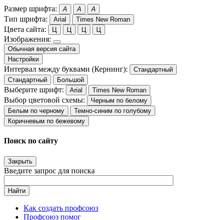
Размер шрифта:
A
A
A
Тип шрифта:
Arial
Times New Roman
Цвета сайта:
Ц
Ц
Ц
Ц
Изображения:
Обычная версия сайта
Настройки
Интервал между буквами (Кернинг):
Стандартный
Стандартный
Большой
Выберите шрифт:
Arial
Times New Roman
Выбор цветовой схемы:
Черным по белому
Белым по черному
Темно-синим по голубому
Коричневым по бежевому
Поиск по сайту
Закрыть
Введите запрос для поиска
Найти
Как создать профсоюз
Профсоюз помог