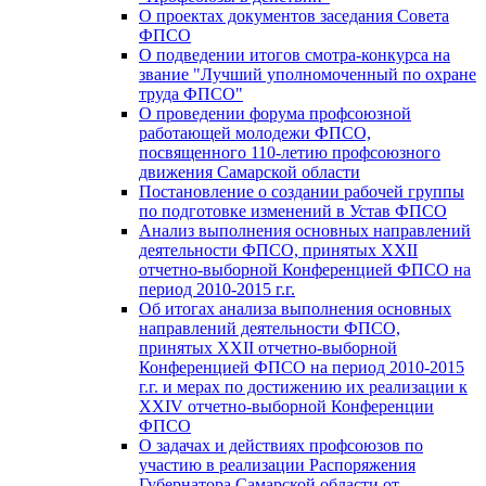
О проектах документов заседания Совета
ФПСО
О подведении итогов смотра-конкурса на
звание "Лучший уполномоченный по охране
труда ФПСО"
О проведении форума профсоюзной
работающей молодежи ФПСО,
посвященного 110-летию профсоюзного
движения Самарской области
Постановление о создании рабочей группы
по подготовке изменений в Устав ФПСО
Анализ выполнения основных направлений
деятельности ФПСО, принятых XXII
отчетно-выборной Конференцией ФПСО на
период 2010-2015 г.г.
Об итогах анализа выполнения основных
направлений деятельности ФПСО,
принятых XXII отчетно-выборной
Конференцией ФПСО на период 2010-2015
г.г. и мерах по достижению их реализации к
XXIV отчетно-выборной Конференции
ФПСО
О задачах и действиях профсоюзов по
участию в реализации Распоряжения
Губернатора Самарской области от