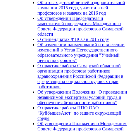
Об итогах детской летней оздоровительной
кампании 2015 года, участии в ней
профсоюзов и задачах на 2016 год
Об утверждении Председателя и
заместителей председателя Молодежного
Совета Федерации профсоюзов Самарской
области
О стипендиатах ФПСО в 2015 году
Об изменении наименований и о внесении
изменений в Устав Негосударственного
образовательного учреждения "Учебный
центр профсоюзов"
О практике работы Самарской областной
организации профсоюза работников
здравоохранения Российской Федерации в
сфере защиты социально-трудовых прав
работников
Об утверждении Положения "О проведении
независимой экспертизы условий труда и
обеспечения безопасности работников"
О практике работы ППО ОАО
"КуйбышевАзот" по защите окружающей
среды
Об утверждении Положения о Молодежном
Совете Федерации профсоюзов Самарской