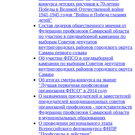
конкурса детских рисунков к 70-летию
Победы в Великой Отечественной войне
1941-1945 годов "Война и Победа глазами
детей"
Состав лидеров общественного мнения от
Федерации профсоюзов Самарской области
по участию в предвыборной кампании по
выборам Советов депутатов
внутригородских районов городского округа
Самара первого созыва
Об участии ФПСО в предвыборной
кампании по выборам Советов депутатов
внутригородских районов городского округа
Самара
Об итогах смотра-конкурса на звание
"Лучшая первичная профсоюзная
организация ФПСО" в 2014 году
О назначении председателей и заместителей
председателей координационных советов
организаций профсоюзов - представительств
Федерации профсоюзов Самарской области
в муниципальных образованиях
О проведении регионального этапа
Всероссийского фотоконкурса ФНПР
"Профсоюзы в действии"