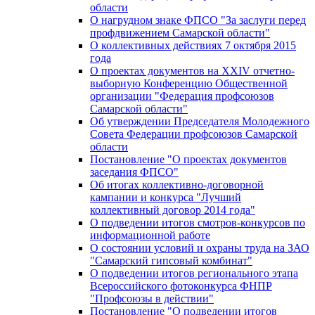
области
О нагрудном знаке ФПСО "За заслуги перед
профдвижением Самарской области"
О коллективных действиях 7 октября 2015
года
О проектах документов на XXIV отчетно-
выборную Конференцию Общественной
организации "Федерация профсоюзов
Самарской области"
Об утверждении Председателя Молодежного
Совета Федерации профсоюзов Самарской
области
Постановление "О проектах документов
заседания ФПСО"
Об итогах коллективно-договорной
кампании и конкурса "Лучший
коллективный договор 2014 года"
О подведении итогов смотров-конкурсов по
информационной работе
О состоянии условий и охраны труда на ЗАО
"Самарский гипсовый комбинат"
О подведении итогов регионального этапа
Всероссийского фотоконкурса ФНПР
"Профсоюзы в действии"
Постановление "О подведении итогов