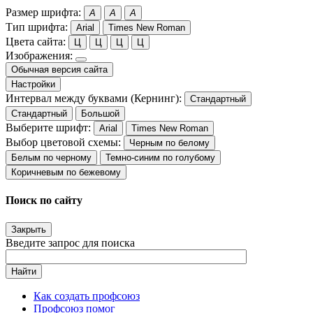
Размер шрифта:
A
A
A
Тип шрифта:
Arial
Times New Roman
Цвета сайта:
Ц
Ц
Ц
Ц
Изображения:
Обычная версия сайта
Настройки
Интервал между буквами (Кернинг):
Стандартный
Стандартный
Большой
Выберите шрифт:
Arial
Times New Roman
Выбор цветовой схемы:
Черным по белому
Белым по черному
Темно-синим по голубому
Коричневым по бежевому
Поиск по сайту
Закрыть
Введите запрос для поиска
Найти
Как создать профсоюз
Профсоюз помог