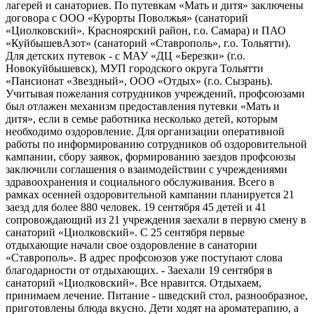
лагерей и санаториев. По путевкам «Мать и дитя» заключены
договора с ООО «Курорты Поволжья» (санаторий
«Циолковский». Красноярский район, г.о. Самара) и ПАО
«КуйбышевАзот» (санаторий «Ставрополь», г.о. Тольятти).
Для детских путевок - с МАУ «ДЦ «Березки» (г.о.
Новокуйбышевск), МУП городского округа Тольятти
«Пансионат «Звездный», ООО «Отдых» (г.о. Сызрань).
Учитывая пожелания сотрудников учреждений, профсоюзами
был отлажен механизм предоставления путевки «Мать и
дитя», если в семье работника несколько детей, которым
необходимо оздоровление. Для организации оперативной
работы по информированию сотрудников об оздоровительной
кампании, сбору заявок, формированию заездов профсоюзы
заключили соглашения о взаимодействии с учреждениями
здравоохранения и социального обслуживания. Всего в
рамках осенней оздоровительной кампании планируется 21
заезд для более 880 человек. 19 сентября 45 детей и 41
сопровождающий из 21 учреждения заехали в первую смену в
санаторий «Циолковский». С 25 сентября первые
отдыхающие начали свое оздоровление в санатории
«Ставрополь». В адрес профсоюзов уже поступают слова
благодарности от отдыхающих. - Заехали 19 сентября в
санаторий «Циолковский». Все нравится. Отдыхаем,
принимаем лечение. Питание - шведский стол, разнообразное,
приготовлены блюда вкусно. Дети ходят на ароматерапию, а