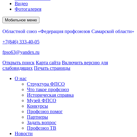
Видео
Фотогалерея
Мобильное меню
Областной союз «Федерация профсоюзов Самарской области»
+7(846) 333-40-05
fpso63@yandex.ru
Открыть поиск
Карта сайта
Включить версию для
слабовидящих
Печать страницы
О нас
Структура ФПСО
Что такое профсоюз
Историческая справка
Музей ФПСО
Конкурсы
Профсоюз помог
Партнеры
Задать вопрос
Профсоюз ТВ
Новости