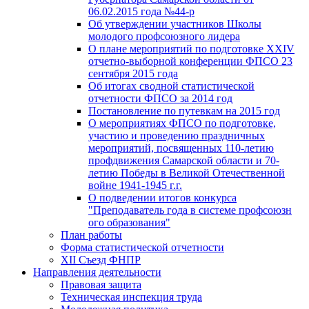
06.02.2015 года №44-р
Об утверждении участников Школы
молодого профсоюзного лидера
О плане мероприятий по подготовке XXIV
отчетно-выборной конференции ФПСО 23
сентября 2015 года
Об итогах сводной статистической
отчетности ФПСО за 2014 год
Постановление по путевкам на 2015 год
О мероприятиях ФПСО по подготовке,
участию и проведению праздничных
мероприятий, посвященных 110-летию
профдвижения Самарской области и 70-
летию Победы в Великой Отечественной
войне 1941-1945 г.г.
О подведении итогов конкурса
"Преподаватель года в системе профсоюзн
ого образования"
План работы
Форма статистической отчетности
XII Съезд ФНПР
Направления деятельности
Правовая защита
Техническая инспекция труда