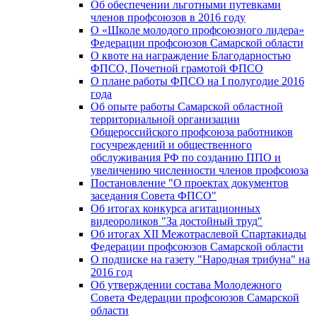
Об обеспечении льготными путевками
членов профсоюзов в 2016 году
О «Школе молодого профсоюзного лидера»
Федерации профсоюзов Самарской области
О квоте на награждение Благодарностью
ФПСО, Почетной грамотой ФПСО
О плане работы ФПСО на I полугодие 2016
года
Об опыте работы Самарской областной
территориальной организации
Общероссийского профсоюза работников
госучреждений и общественного
обслуживания РФ по созданию ППО и
увеличению численности членов профсоюза
Постановление "О проектах документов
заседания Совета ФПСО"
Об итогах конкурса агитационных
видеороликов "За достойный труд"
Об итогах XII Межотраслевой Спартакиады
Федерации профсоюзов Самарской области
О подписке на газету "Народная трибуна" на
2016 год
Об утверждении состава Молодежного
Совета Федерации профсоюзов Самарской
области