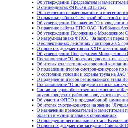
Об утверждении Председателя и заместителе
О стипендиатах ФПСО в 2015 году
Об изменении наименований и о внесении из
О практике работы Самарской областной орг
Об утверждении Положения "О проведении не
О практике работы ППО ОАО "КуйбышевАзот
Об утверждении Положения о Молодежном Со
О нагрудном знаке ФПСО "За заслуги перед 
О коллективных действиях 7 октября 2015 год
О проектах документов на XXIV отчетно-вы
Об утверждении Председателя Молодежного 
Постановление "О проектах документов зас
Об итогах коллективно-договорной кампании
О подведении итогов смотров-конкурсов по 
О состоянии условий и охраны труда на ЗАО
О подведении итогов регионального этапа В
Постановление "О подведении итогов конкурс
Состав лидеров общественного мнения от Фе
внутригородских районов городского округа 
Об участии ФПСО в предвыборной кампании п
Об итогах смотра-конкурса на звание "Лучш
О назначении председателей и заместителей 
области в муниципальных образованиях
О проведении регионального этапа Всеросс
О проектах документов заседания Совета Ф