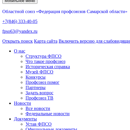
Мобильное меню
Областной союз «Федерация профсоюзов Самарской области»
+7(846) 333-40-05
fpso63@yandex.ru
Открыть поиск
Карта сайта
Включить версию для слабовидящ
О нас
Структура ФПСО
Что такое профсоюз
Историческая справка
Музей ФПСО
Конкурсы
Профсоюз помог
Партнеры
Задать вопрос
Профсоюз ТВ
Новости
Все новости
Федеральные новости
Документы
Устав ФПСО
Официальные документы