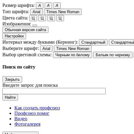
Размер шрифта:
A
A
A
Тип шрифта:
Arial
Times New Roman
Цвета сайта:
Ц
Ц
Ц
Ц
Изображения:
Обычная версия сайта
Настройки
Интервал между буквами (Кернинг):
Стандартный
Стандартны
Выберите шрифт:
Arial
Times New Roman
Выбор цветовой схемы:
Черным по белому
Белым по черному
Поиск по сайту
Закрыть
Введите запрос для поиска
Найти
Как создать профсоюз
Профсоюз помог
Видео
Фотогалерея