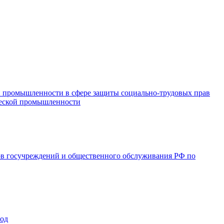
и промышленности в сфере защиты социально-трудовых прав
ической промышленности
ов госучреждений и общественного обслуживания РФ по
год