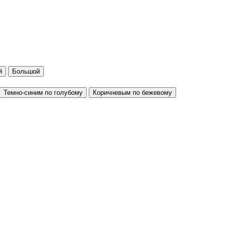
й
Большой
Темно-синим по голубому
Коричневым по бежевому