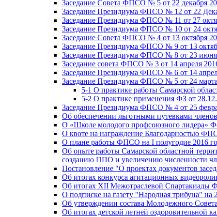
Заседание Совета ФПСО № 5 от 22 декабря 20
Заседание Президиума ФПСО № 12 от 22 Дека
Заседание Президиума ФПСО № 11 от 27 октя
Заседание Президиума ФПСО № 10 от 24 октя
Заседание Совета ФПСО № 4 от 13 октября 20
Заседание Президиума ФПСО № 9 от 13 октяб
Заседание Президиума ФПСО № 8 от 23 июня 
Заседание совета ФПСО № 3 от 14 апреля 201
Заседание Президиума ФПСО № 6 от 14 апрел
Заседание Президиума ФПСО № 5 от 24 марта
5-1 О практике работы Самарской обла
5-2 О практике применения ФЗ от 28.12
Заседание Президиума ФПСО № 4 от 25 февра
Об обеспечении льготными путевками членов
О «Школе молодого профсоюзного лидера» Ф
О квоте на награждение Благодарностью Ф
О плане работы ФПСО на I полугодие 2016 г
Об опыте работы Самарской областной терри
созданию ППО и увеличению численности чл
Постановление "О проектах документов зас
Об итогах конкурса агитационных видеоролик
Об итогах XII Межотраслевой Спартакиады 
О подписке на газету "Народная трибуна" на 
Об утверждении состава Молодежного Совет
Об итогах детской летней оздоровительной ка