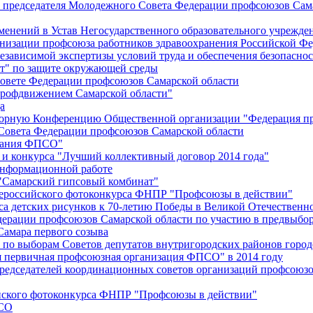
й председателя Молодежного Совета Федерации профсоюзов Сам
менений в Устав Негосударственного образовательного учрежд
анизации профсоюза работников здравоохранения Российской Фе
зависимой экспертизы условий труда и обеспечения безопаснос
" по защите окружающей среды
вете Федерации профсоюзов Самарской области
профдвижением Самарской области"
а
борную Конференцию Общественной организации "Федерация пр
Совета Федерации профсоюзов Самарской области
едания ФПСО"
 и конкурса "Лучший коллективный договор 2014 года"
информационной работе
 "Самарский гипсовый комбинат"
сероссийского фотоконкурса ФНПР "Профсоюзы в действии"
а детских рисунков к 70-летию Победы в Великой Отечественно
дерации профсоюзов Самарской области по участию в предвыбо
Самара первого созыва
о выборам Советов депутатов внутригородских районов город
ая первичная профсоюзная организация ФПСО" в 2014 году
председателей координационных советов организаций профсоюз
ийского фотоконкурса ФНПР "Профсоюзы в действии"
ПСО