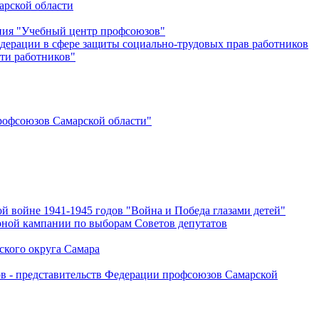
арской области
ения "Учебный центр профсоюзов"
дерации в сфере защиты социально-трудовых прав работников
ти работников"
офсоюзов Самарской области"
й войне 1941-1945 годов "Война и Победа глазами детей"
рной кампании по выборам Советов депутатов
ского округа Самара
ов - представительств Федерации профсоюзов Самарской