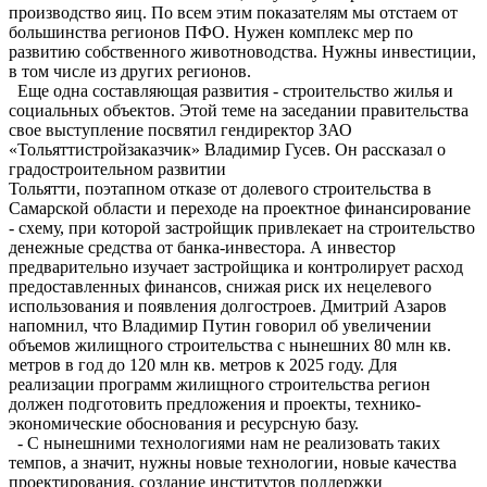
производство яиц. По всем этим показателям мы отстаем от
большинства регионов ПФО. Нужен комплекс мер по
развитию собственного животноводства. Нужны инвестиции,
в том числе из других регионов.
Еще одна составляющая развития - строительство жилья и
социальных объектов. Этой теме на заседании правительства
свое выступление посвятил гендиректор ЗАО
«Тольяттистройзаказчик» Владимир Гусев. Он рассказал о
градостроительном развитии
Тольятти, поэтапном отказе от долевого строительства в
Самарской области и переходе на проектное финансирование
- схему, при которой застройщик привлекает на строительство
денежные средства от банка-инвестора. А инвестор
предварительно изучает застройщика и контролирует расход
предоставленных финансов, снижая риск их нецелевого
использования и появления долгостроев. Дмитрий Азаров
напомнил, что Владимир Путин говорил об увеличении
объемов жилищного строительства с нынешних 80 млн кв.
метров в год до 120 млн кв. метров к 2025 году. Для
реализации программ жилищного строительства регион
должен подготовить предложения и проекты, технико-
экономические обоснования и ресурсную базу.
- С нынешними технологиями нам не реализовать таких
темпов, а значит, нужны новые технологии, новые качества
проектирования, создание институтов поддержки