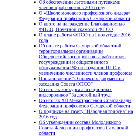
Об обеспечении льготными путевками
членов профсоюзов в 2016 году
О «Школе молодого профсоюзного лидера»
Федерации профсоюзов Самарской области
О квоте на награждение Благодарностью
ФПСО, Почетной грамотой ФПСО
О плане работы ФПСО на I полугодие 2016
года
Об опыте работы Самарской областной
территориальной организации
Общероссийского профсоюза работников
госучреждений и общественного
обслуживания РФ по созданию ППО и
увеличению численности членов профсоюза
Постановление "О проектах документов
заседания Совета ФПСО"
Об итогах конкурса агитационных
видеороликов "За достойный труд"
Об итогах XII Межотраслевой Спартакиады
Федерации профсоюзов Самарской области
О подписке на газету "Народная трибуна" на
2016 год
Об утверждении состава Молодежного
Совета Федерации профсоюзов Самарской
области