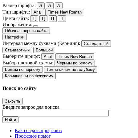
Размер шрифта:
A
A
A
Тип шрифта:
Arial
Times New Roman
Цвета сайта:
Ц
Ц
Ц
Ц
Изображения:
Обычная версия сайта
Настройки
Интервал между буквами (Кернинг):
Стандартный
Стандартный
Большой
Выберите шрифт:
Arial
Times New Roman
Выбор цветовой схемы:
Черным по белому
Белым по черному
Темно-синим по голубому
Коричневым по бежевому
Поиск по сайту
Закрыть
Введите запрос для поиска
Найти
Как создать профсоюз
Профсоюз помог