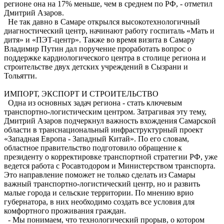
регионе она на 17% меньше, чем в среднем по РФ, - отметил
Дмитрий Азаров.
Не так давно в Самаре открылся высокотехнологичный
диагностический центр, начинают работу гос­питаль «Мать и
дитя» и «ПЭТ-центр». Также во время визита в Самару
Владимир Путин дал поручение проработать вопрос о
поддержке кардиологического центра в столице региона и
строительстве двух детских учреждений в Сызрани и
Тольятти.
ИМПОРТ, ЭКСПОРТ И СТРОИТЕЛЬСТВО
Одна из основных задач региона - стать ключевым
транспортно-логистическим центром. Затрагивая эту тему,
Дмитрий Азаров подчеркнул важность вхождения Самарской
области в транснациональный инфраструктурный проект
«Западная Европа - Западный Китай». По его словам,
областное правительство подготовило обращение к
президенту о корректировке транспортной стратегии РФ, уже
ведется работа с Росавтодором и Министерством транспорта.
Это направление поможет не только сделать из Самары
важный транспортно-логистический центр, но и развить
малые города и сельские территории. По мнению врио
губернатора, в них необходимо создать все условия для
комфортного проживания граждан.
- Мы понимаем, что технологический прорыв, о котором