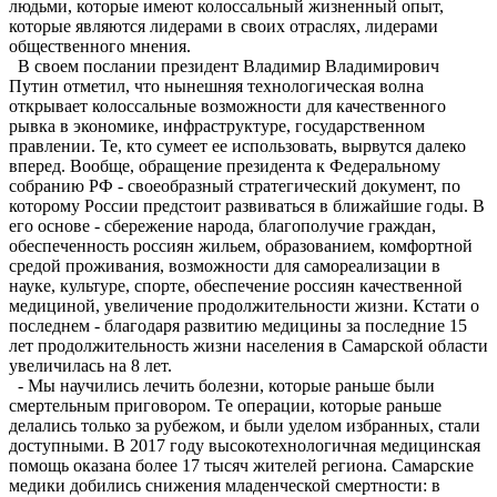
людьми, которые имеют колоссальный жизненный опыт,
которые являются лидерами в своих отраслях, лидерами
общественного мнения.
В своем послании президент Владимир Владимирович
Путин отметил, что нынешняя технологическая волна
открывает колоссальные возможности для качественного
рывка в экономике, инфраструктуре, государственном
правлении. Те, кто сумеет ее использовать, вырвутся далеко
вперед. Вообще, обращение президента к Федеральному
собранию РФ - свое­образный стратегический документ, по
которому России предстоит развиваться в ближайшие годы. В
его основе - сбережение народа, благополучие граждан,
обеспеченность россиян жильем, образованием, комфортной
средой проживания, возможности для самореализации в
науке, культуре, спорте, обеспечение россиян качественной
медициной, увеличение продолжительности жизни. Кстати о
последнем - благодаря развитию медицины за последние 15
лет продолжительность жизни населения в Самарской области
увеличилась на 8 лет.
- Мы научились лечить болезни, которые раньше были
смертельным приговором. Те операции, которые раньше
делались только за рубежом, и были уделом избранных, стали
доступными. В 2017 году высокотехнологичная медицинская
помощь оказана более 17 тысяч жителей региона. Самарские
медики добились снижения младенческой смертности: в