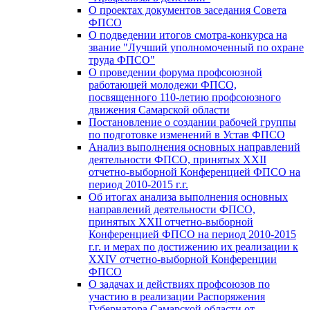
О проектах документов заседания Совета
ФПСО
О подведении итогов смотра-конкурса на
звание "Лучший уполномоченный по охране
труда ФПСО"
О проведении форума профсоюзной
работающей молодежи ФПСО,
посвященного 110-летию профсоюзного
движения Самарской области
Постановление о создании рабочей группы
по подготовке изменений в Устав ФПСО
Анализ выполнения основных направлений
деятельности ФПСО, принятых XXII
отчетно-выборной Конференцией ФПСО на
период 2010-2015 г.г.
Об итогах анализа выполнения основных
направлений деятельности ФПСО,
принятых XXII отчетно-выборной
Конференцией ФПСО на период 2010-2015
г.г. и мерах по достижению их реализации к
XXIV отчетно-выборной Конференции
ФПСО
О задачах и действиях профсоюзов по
участию в реализации Распоряжения
Губернатора Самарской области от