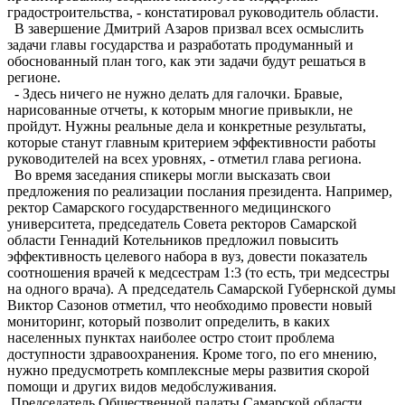
градостроительства, - констатировал руководитель области.
В завершение Дмитрий Азаров призвал всех осмыслить
задачи главы государства и разработать продуманный и
обоснованный план того, как эти задачи будут решаться в
регионе.
- Здесь ничего не нужно делать для галочки. Бравые,
нарисованные отчеты, к которым многие привыкли, не
пройдут. Нужны реальные дела и конкретные результаты,
которые станут главным критерием эффективности работы
руководителей на всех уровнях, - отметил глава региона.
Во время заседания спикеры могли высказать свои
предложения по реализации послания президента. Например,
ректор Самарского государственного медицинского
университета, председатель Совета ректоров Самарской
области Геннадий Котельников предложил повысить
эффективность целевого набора в вуз, довести показатель
соотношения врачей к медсестрам 1:3 (то есть, три медсестры
на одного врача). А председатель Самарской Губернской думы
Виктор Сазонов отметил, что необходимо провести новый
мониторинг, который позволит определить, в каких
населенных пунктах наиболее остро стоит проблема
доступности здравоохранения. Кроме того, по его мнению,
нужно предусмотреть комплексные меры развития скорой
помощи и других видов медобслуживания.
Председатель Общественной палаты Самарской области