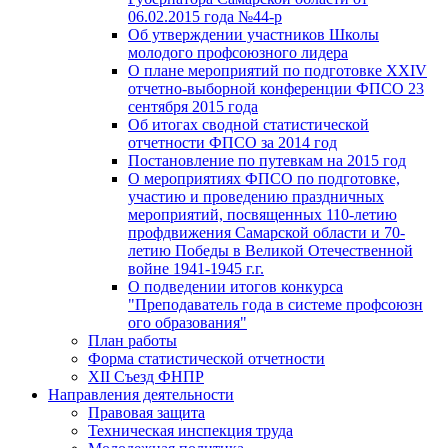
06.02.2015 года №44-р
Об утверждении участников Школы
молодого профсоюзного лидера
О плане мероприятий по подготовке XXIV
отчетно-выборной конференции ФПСО 23
сентября 2015 года
Об итогах сводной статистической
отчетности ФПСО за 2014 год
Постановление по путевкам на 2015 год
О мероприятиях ФПСО по подготовке,
участию и проведению праздничных
мероприятий, посвященных 110-летию
профдвижения Самарской области и 70-
летию Победы в Великой Отечественной
войне 1941-1945 г.г.
О подведении итогов конкурса
"Преподаватель года в системе профсоюзн
ого образования"
План работы
Форма статистической отчетности
XII Съезд ФНПР
Направления деятельности
Правовая защита
Техническая инспекция труда