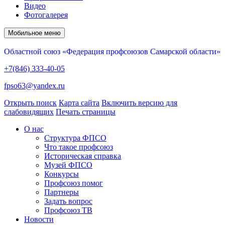
Видео
Фотогалерея
Мобильное меню
Областной союз «Федерация профсоюзов Самарской области»
+7(846) 333-40-05
fpso63@yandex.ru
Открыть поиск
Карта сайта
Включить версию для
слабовидящих
Печать страницы
О нас
Структура ФПСО
Что такое профсоюз
Историческая справка
Музей ФПСО
Конкурсы
Профсоюз помог
Партнеры
Задать вопрос
Профсоюз ТВ
Новости