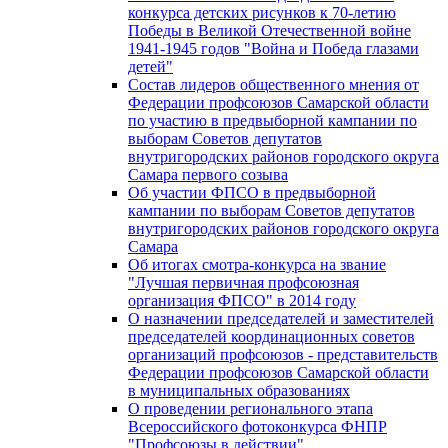
конкурса детских рисунков к 70-летию
Победы в Великой Отечественной войне
1941-1945 годов "Война и Победа глазами
детей"
Состав лидеров общественного мнения от
Федерации профсоюзов Самарской области
по участию в предвыборной кампании по
выборам Советов депутатов
внутригородских районов городского округа
Самара первого созыва
Об участии ФПСО в предвыборной
кампании по выборам Советов депутатов
внутригородских районов городского округа
Самара
Об итогах смотра-конкурса на звание
"Лучшая первичная профсоюзная
организация ФПСО" в 2014 году
О назначении председателей и заместителей
председателей координационных советов
организаций профсоюзов - представительств
Федерации профсоюзов Самарской области
в муниципальных образованиях
О проведении регионального этапа
Всероссийского фотоконкурса ФНПР
"Профсоюзы в действии"