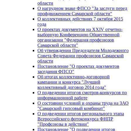
области
О нагрудном знаке ФПСО "За заслуги перед
профдвижением Самарской области"
О коллективных действиях 7 октября 2015
года
О проектах документов на XXIV отчетно-
выборную Конференцию Общественной
организации "Федерация профсоюзов
Самарской области"
Об утверждении Председателя Молодежного
Совета Федерации профсоюзов Самарской
области
Постановление "О проектах документов
заседания ФПСО"
Об итогах коллективно-договорной
кампании и конкурса "Лучший
коллективный договор 2014 года"
О подведении итогов смотров-конкурсов по
информационной работе
О состоянии условий и охраны труда на ЗАО
"Самарский гипсовый комбинат"
О подведении итогов регионального этапа
Всероссийского фотоконкурса ФНПР
"Профсоюзы в действии"
Постановление "О подведении итогов