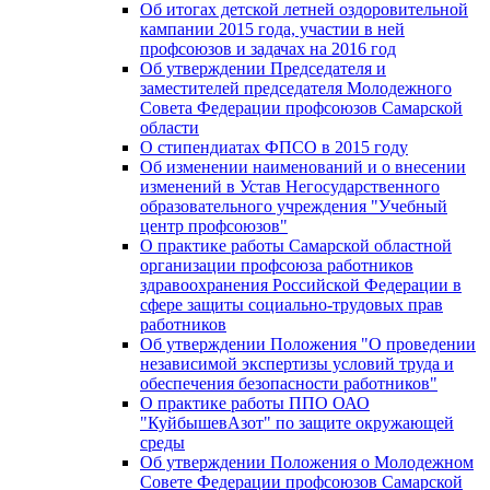
Об итогах детской летней оздоровительной
кампании 2015 года, участии в ней
профсоюзов и задачах на 2016 год
Об утверждении Председателя и
заместителей председателя Молодежного
Совета Федерации профсоюзов Самарской
области
О стипендиатах ФПСО в 2015 году
Об изменении наименований и о внесении
изменений в Устав Негосударственного
образовательного учреждения "Учебный
центр профсоюзов"
О практике работы Самарской областной
организации профсоюза работников
здравоохранения Российской Федерации в
сфере защиты социально-трудовых прав
работников
Об утверждении Положения "О проведении
независимой экспертизы условий труда и
обеспечения безопасности работников"
О практике работы ППО ОАО
"КуйбышевАзот" по защите окружающей
среды
Об утверждении Положения о Молодежном
Совете Федерации профсоюзов Самарской