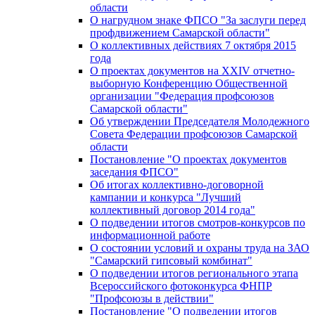
области
О нагрудном знаке ФПСО "За заслуги перед
профдвижением Самарской области"
О коллективных действиях 7 октября 2015
года
О проектах документов на XXIV отчетно-
выборную Конференцию Общественной
организации "Федерация профсоюзов
Самарской области"
Об утверждении Председателя Молодежного
Совета Федерации профсоюзов Самарской
области
Постановление "О проектах документов
заседания ФПСО"
Об итогах коллективно-договорной
кампании и конкурса "Лучший
коллективный договор 2014 года"
О подведении итогов смотров-конкурсов по
информационной работе
О состоянии условий и охраны труда на ЗАО
"Самарский гипсовый комбинат"
О подведении итогов регионального этапа
Всероссийского фотоконкурса ФНПР
"Профсоюзы в действии"
Постановление "О подведении итогов