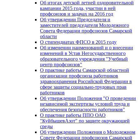
Об итогах детской летней оздоровительной
кампании 2015 года, участии в ней
профсоюзов и задачах на 2016 год
Об утверждении Председателя и
заместителей председателя Молодежного
Совета Федерации профсоюзов Самарской
области
О стипендиатах ФПСО в 2015 году
Об изменении наименований и о внесении
изменений в Устав Негосударственного
образовательного учреждения "Учебный
центр профсоюзов"
О практике работы Самарской областной
организации профсоюза работников
здравоохранения Российской Федерации в
сфере защиты социально-трудовых прав
работников
Об утверждении Положения "О проведении
независимой экспертизы условий труда и
обеспечения безопасности работников"
О практике работы ППО ОАО
"КуйбышевАзот" по защите окружающей
среды
Об утверждении Положения о Молодежном
Совете Федерации профсоюзов Самарской