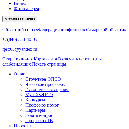
Видео
Фотогалерея
Мобильное меню
Областной союз «Федерация профсоюзов Самарской области»
+7(846) 333-40-05
fpso63@yandex.ru
Открыть поиск
Карта сайта
Включить версию для
слабовидящих
Печать страницы
О нас
Структура ФПСО
Что такое профсоюз
Историческая справка
Музей ФПСО
Конкурсы
Профсоюз помог
Партнеры
Задать вопрос
Профсоюз ТВ
Новости