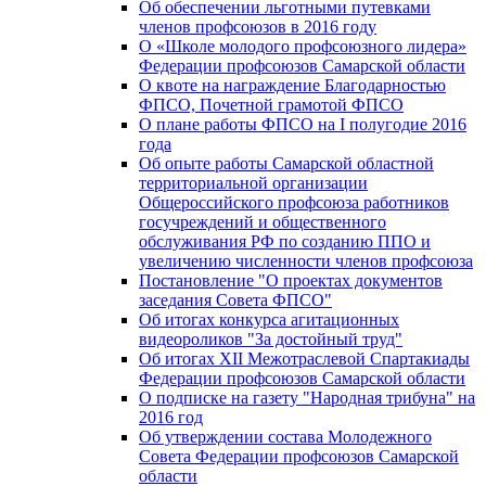
Об обеспечении льготными путевками
членов профсоюзов в 2016 году
О «Школе молодого профсоюзного лидера»
Федерации профсоюзов Самарской области
О квоте на награждение Благодарностью
ФПСО, Почетной грамотой ФПСО
О плане работы ФПСО на I полугодие 2016
года
Об опыте работы Самарской областной
территориальной организации
Общероссийского профсоюза работников
госучреждений и общественного
обслуживания РФ по созданию ППО и
увеличению численности членов профсоюза
Постановление "О проектах документов
заседания Совета ФПСО"
Об итогах конкурса агитационных
видеороликов "За достойный труд"
Об итогах XII Межотраслевой Спартакиады
Федерации профсоюзов Самарской области
О подписке на газету "Народная трибуна" на
2016 год
Об утверждении состава Молодежного
Совета Федерации профсоюзов Самарской
области