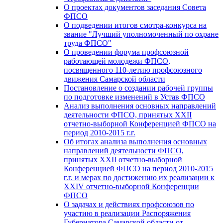
О проектах документов заседания Совета
ФПСО
О подведении итогов смотра-конкурса на
звание "Лучший уполномоченный по охране
труда ФПСО"
О проведении форума профсоюзной
работающей молодежи ФПСО,
посвященного 110-летию профсоюзного
движения Самарской области
Постановление о создании рабочей группы
по подготовке изменений в Устав ФПСО
Анализ выполнения основных направлений
деятельности ФПСО, принятых XXII
отчетно-выборной Конференцией ФПСО на
период 2010-2015 г.г.
Об итогах анализа выполнения основных
направлений деятельности ФПСО,
принятых XXII отчетно-выборной
Конференцией ФПСО на период 2010-2015
г.г. и мерах по достижению их реализации к
XXIV отчетно-выборной Конференции
ФПСО
О задачах и действиях профсоюзов по
участию в реализации Распоряжения
Губернатора Самарской области от