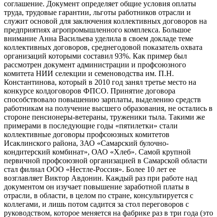
соглашение. Документ определяет общие условия оплаты
труда, трудовые гарантии, льготы работников отрасли и
служит основой для заключения коллективных договоров на
предприятиях агропромышленного комплекса. Большое
внимание Анна Васильева уделила в своем докладе теме
коллективных договоров, среднегодовой показатель охвата
организаций которыми составил 93%. Как пример был
рассмотрен документ администрации и профсоюзного
комитета НИИ селекции и семеноводства им. П.Н.
Константинова, который в 2010 год занял третье место на
конкурсе колдоговоров ФПСО. Принятие договора
способствовало повышению зарплаты, выделению средств
работникам на получение высшего образования, не остались в
стороне пенсионеры-ветераны, труженики тыла. Такими же
примерами в последующие годы «пятилетки» стали
коллективные договоры профсоюзных комитетов
Исаклинского района, ЗАО «Самарский булочно-
кондитерский комбинат», ОАО «Хлеб». Самой крупной
первичной профсоюзной организацией в Самарской области
стал филиал ООО «Нестле-Россия». Более 10 лет ее
возглавляет Виктор Авдонин. Каждый раз при работе над
документом он изучает повышение заработной платы в
отрасли, в области, в целом по стране, консультируется с
коллегами, и лишь потом садится за стол переговоров с
руководством, которое меняется на фабрике раз в три года (это