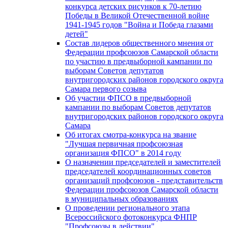
конкурса детских рисунков к 70-летию
Победы в Великой Отечественной войне
1941-1945 годов "Война и Победа глазами
детей"
Состав лидеров общественного мнения от
Федерации профсоюзов Самарской области
по участию в предвыборной кампании по
выборам Советов депутатов
внутригородских районов городского округа
Самара первого созыва
Об участии ФПСО в предвыборной
кампании по выборам Советов депутатов
внутригородских районов городского округа
Самара
Об итогах смотра-конкурса на звание
"Лучшая первичная профсоюзная
организация ФПСО" в 2014 году
О назначении председателей и заместителей
председателей координационных советов
организаций профсоюзов - представительств
Федерации профсоюзов Самарской области
в муниципальных образованиях
О проведении регионального этапа
Всероссийского фотоконкурса ФНПР
"Профсоюзы в действии"