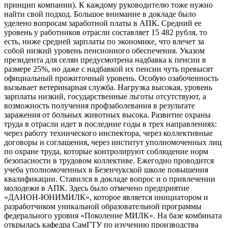
принцип компании). К каждому руководителю тоже нужно
найти свой подход. Большое внимание в докладе было
уделено вопросам заработной платы в АПК. Средний ее
уровень у работников отрасли составляет 15 482 рубля, то
есть, ниже средней зарплаты по экономике, что влечет за
собой низкий уровень пенсионного обеспечения. Указом
президента для селян предусмотрена надбавка к пенсии в
размере 25%, но даже с надбавкой их пенсии чуть превысят
официальный прожиточный уровень. Особую озабоченность
вызывает ветеринарная служба. Нагрузка высокая, уровень
зарплаты низкий, государственные льготы отсутствуют, а
возможность получения профзаболевания в результате
заражения от больных животных высока. Развитие охраны
труда в отрасли идет в последние годы в трех направлениях:
через работу технического инспектора, через коллективные
договоры и соглашения, через институт уполномоченных лиц
по охране труда, которые контролируют соблюдение норм
безопасности в трудовом коллективе. Ежегодно проводится
учеба уполномоченных в Безенчукской школе повышения
квалификации. Ставился в докладе вопрос и о привлечении
молодежи в АПК. Здесь было отмечено предприятие
«ДАНОН-ЮНИМИЛК», которое является инициатором и
разработчиком уникальной образовательной программы
федерального уровня «Поколение МИЛК». На базе комбината
открылась кафедра СамГТУ по изучению производства