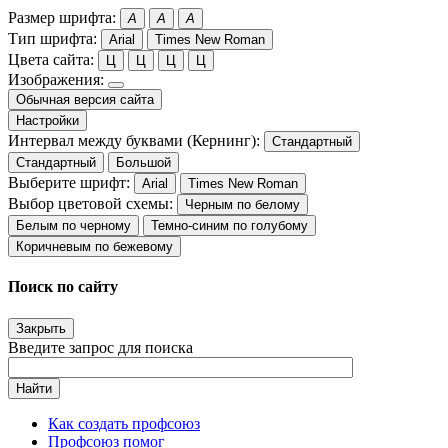
Размер шрифта:
A
A
A
Тип шрифта:
Arial
Times New Roman
Цвета сайта:
Ц
Ц
Ц
Ц
Изображения:
Обычная версия сайта
Настройки
Интервал между буквами (Кернинг):
Стандартный
Стандартный
Большой
Выберите шрифт:
Arial
Times New Roman
Выбор цветовой схемы:
Черным по белому
Белым по черному
Темно-синим по голубому
Коричневым по бежевому
Поиск по сайту
Закрыть
Введите запрос для поиска
Найти
Как создать профсоюз
Профсоюз помог