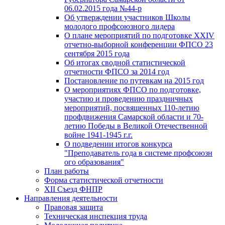
06.02.2015 года №44-р
Об утверждении участников Школы
молодого профсоюзного лидера
О плане мероприятий по подготовке XXIV
отчетно-выборной конференции ФПСО 23
сентября 2015 года
Об итогах сводной статистической
отчетности ФПСО за 2014 год
Постановление по путевкам на 2015 год
О мероприятиях ФПСО по подготовке,
участию и проведению праздничных
мероприятий, посвященных 110-летию
профдвижения Самарской области и 70-
летию Победы в Великой Отечественной
войне 1941-1945 г.г.
О подведении итогов конкурса
"Преподаватель года в системе профсоюзн
ого образования"
План работы
Форма статистической отчетности
XII Съезд ФНПР
Направления деятельности
Правовая защита
Техническая инспекция труда