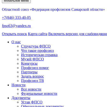
Мобильное меню
Областной союз «Федерация профсоюзов Самарской области»
+7(846) 333-40-05
fpso63@yandex.ru
Открыть поиск
Карта сайта
Включить версию для слабовидящ
О нас
Структура ФПСО
Что такое профсоюз
Историческая справка
Музей ФПСО
Конкурсы
Профсоюз помог
Партнеры
Задать вопрос
Профсоюз ТВ
Новости
Все новости
Федеральные новости
Документы
Устав ФПСО
Официальные документы