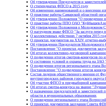
Об утверждении Председателя и заместителе
О стипендиатах ФПСО в 2015 году
Об изменении наименований и о внесении из
О практике работы Самарской областной орг
Об утверждении Положения "О проведении не
О практике работы ППО ОАО "КуйбышевАзот
Об утверждении Положения о Молодежном Со
О нагрудном знаке ФПСО "За заслуги перед 
О коллективных действиях 7 октября 2015 год
О проектах документов на XXIV отчетно-вы
Об утверждении Председателя Молодежного 
Постановление "О проектах документов зас
Об итогах коллективно-договорной кампании
О подведении итогов смотров-конкурсов по 
О состоянии условий и охраны труда на ЗАО
О подведении итогов регионального этапа В
Постановление "О подведении итогов конкурс
Состав лидеров общественного мнения от Фе
внутригородских районов городского округа 
Об участии ФПСО в предвыборной кампании п
Об итогах смотра-конкурса на звание "Лучш
О назначении председателей и заместителей 
области в муниципальных образованиях
О проведении регионального этапа Всеросс
О проектах документов заседания Совета Ф