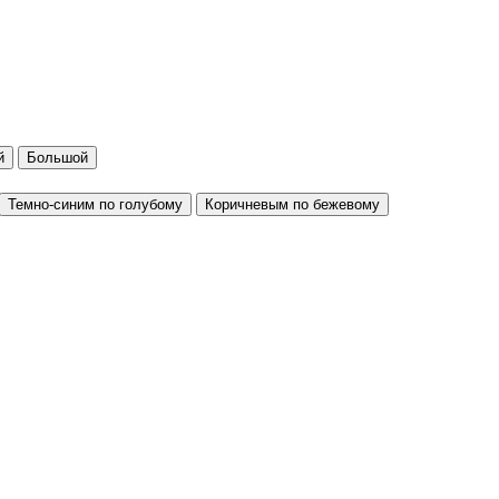
й
Большой
Темно-синим по голубому
Коричневым по бежевому