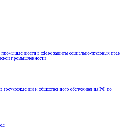
и промышленности в сфере защиты социально-трудовых прав
ической промышленности
ов госучреждений и общественного обслуживания РФ по
год