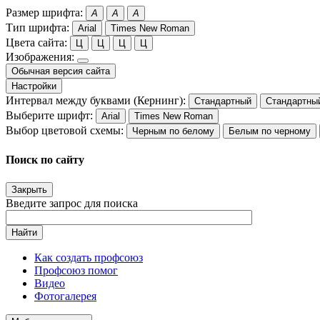
Размер шрифта:
A
A
A
Тип шрифта:
Arial
Times New Roman
Цвета сайта:
Ц
Ц
Ц
Ц
Изображения:
Обычная версия сайта
Настройки
Интервал между буквами (Кернинг):
Стандартный
Стандартны
Выберите шрифт:
Arial
Times New Roman
Выбор цветовой схемы:
Черным по белому
Белым по черному
Поиск по сайту
Закрыть
Введите запрос для поиска
Найти
Как создать профсоюз
Профсоюз помог
Видео
Фотогалерея