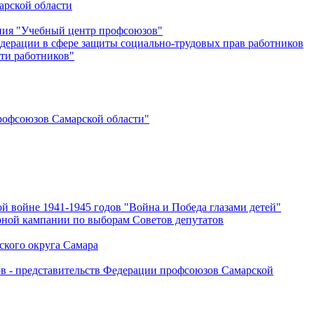
арской области
ения "Учебный центр профсоюзов"
дерации в сфере защиты социально-трудовых прав работников
ти работников"
офсоюзов Самарской области"
й войне 1941-1945 годов "Война и Победа глазами детей"
рной кампании по выборам Советов депутатов
ского округа Самара
ов - представительств Федерации профсоюзов Самарской