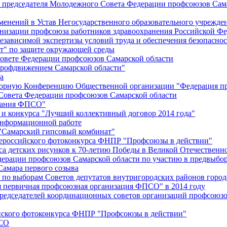
й председателя Молодежного Совета Федерации профсоюзов Сам
менений в Устав Негосударственного образовательного учрежд
анизации профсоюза работников здравоохранения Российской Фе
зависимой экспертизы условий труда и обеспечения безопаснос
" по защите окружающей среды
вете Федерации профсоюзов Самарской области
профдвижением Самарской области"
а
борную Конференцию Общественной организации "Федерация пр
Совета Федерации профсоюзов Самарской области
едания ФПСО"
 и конкурса "Лучший коллективный договор 2014 года"
информационной работе
 "Самарский гипсовый комбинат"
сероссийского фотоконкурса ФНПР "Профсоюзы в действии"
а детских рисунков к 70-летию Победы в Великой Отечественно
дерации профсоюзов Самарской области по участию в предвыбо
Самара первого созыва
о выборам Советов депутатов внутригородских районов город
ая первичная профсоюзная организация ФПСО" в 2014 году
председателей координационных советов организаций профсоюз
ийского фотоконкурса ФНПР "Профсоюзы в действии"
ПСО