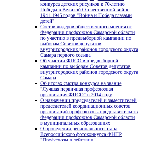
конкурса детских рисунков к 70-летию
Победы в Великой Отечественной войне
1941-1945 годов "Война и Победа глазами
детей"
Состав лидеров общественного мнения от
Федерации профсоюзов Самарской области
по участию в предвыборной кампании по
выборам Советов депутатов
внутригородских районов городского округа
Самара первого созыва
Об участии ФПСО в предвыборной
кампании по выборам Советов депутатов
внутригородских районов городского округа
Самара
Об итогах смотра-конкурса на звание
"Лучшая первичная профсоюзная
организация ФПСО" в 2014 году
О назначении председателей и заместителей
председателей координационных советов
организаций профсоюзов - представительств
Федерации профсоюзов Самарской области
в муниципальных образованиях
О проведении регионального этапа
Всероссийского фотоконкурса ФНПР
"Профсоюзы в действии"