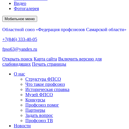
Видео
Фотогалерея
Мобильное меню
Областной союз «Федерация профсоюзов Самарской области»
+7(846) 333-40-05
fpso63@yandex.ru
Открыть поиск
Карта сайта
Включить версию для
слабовидящих
Печать страницы
О нас
Структура ФПСО
Что такое профсоюз
Историческая справка
Музей ФПСО
Конкурсы
Профсоюз помог
Партнеры
Задать вопрос
Профсоюз ТВ
Новости