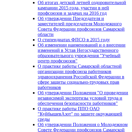
Об итогах детской летней оздоровительной
кампании 2015 года, участии в ней
профсоюзов и задачах на 2016 год
Об утверждении Председателя и
заместителей председателя Молодежного
Совета Федерации профсоюзов Самарской
области
О стипендиатах ФПСО в 2015 году
Об изменении наименований и о внесении
изменений в Устав Негосударственного
образовательного учреждения "Учебный
центр профсоюзов"
О практике работы Самарской областной
организации профсоюза работников
здравоохранения Российской Федерации в
сфере защиты социально-трудовых прав
работников
Об утверждении Положения "О проведении
независимой экспертизы условий труда и
обеспечения безопасности работников"
О практике работы ППО ОАО
"КуйбышевАзот" по защите окружающей
среды
Об утверждении Положения о Молодежном
Совете Федерации профсоюзов Самарской