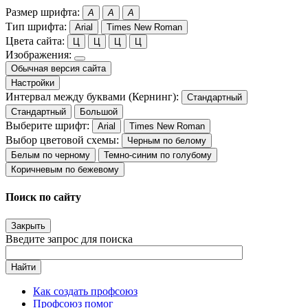
Размер шрифта:
A
A
A
Тип шрифта:
Arial
Times New Roman
Цвета сайта:
Ц
Ц
Ц
Ц
Изображения:
Обычная версия сайта
Настройки
Интервал между буквами (Кернинг):
Стандартный
Стандартный
Большой
Выберите шрифт:
Arial
Times New Roman
Выбор цветовой схемы:
Черным по белому
Белым по черному
Темно-синим по голубому
Коричневым по бежевому
Поиск по сайту
Закрыть
Введите запрос для поиска
Найти
Как создать профсоюз
Профсоюз помог