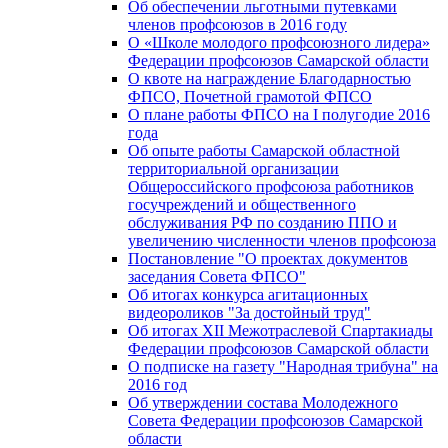
Об обеспечении льготными путевками
членов профсоюзов в 2016 году
О «Школе молодого профсоюзного лидера»
Федерации профсоюзов Самарской области
О квоте на награждение Благодарностью
ФПСО, Почетной грамотой ФПСО
О плане работы ФПСО на I полугодие 2016
года
Об опыте работы Самарской областной
территориальной организации
Общероссийского профсоюза работников
госучреждений и общественного
обслуживания РФ по созданию ППО и
увеличению численности членов профсоюза
Постановление "О проектах документов
заседания Совета ФПСО"
Об итогах конкурса агитационных
видеороликов "За достойный труд"
Об итогах XII Межотраслевой Спартакиады
Федерации профсоюзов Самарской области
О подписке на газету "Народная трибуна" на
2016 год
Об утверждении состава Молодежного
Совета Федерации профсоюзов Самарской
области