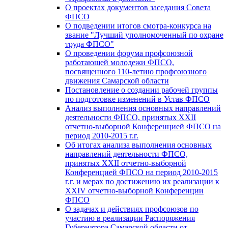
О проектах документов заседания Совета
ФПСО
О подведении итогов смотра-конкурса на
звание "Лучший уполномоченный по охране
труда ФПСО"
О проведении форума профсоюзной
работающей молодежи ФПСО,
посвященного 110-летию профсоюзного
движения Самарской области
Постановление о создании рабочей группы
по подготовке изменений в Устав ФПСО
Анализ выполнения основных направлений
деятельности ФПСО, принятых XXII
отчетно-выборной Конференцией ФПСО на
период 2010-2015 г.г.
Об итогах анализа выполнения основных
направлений деятельности ФПСО,
принятых XXII отчетно-выборной
Конференцией ФПСО на период 2010-2015
г.г. и мерах по достижению их реализации к
XXIV отчетно-выборной Конференции
ФПСО
О задачах и действиях профсоюзов по
участию в реализации Распоряжения
Губернатора Самарской области от