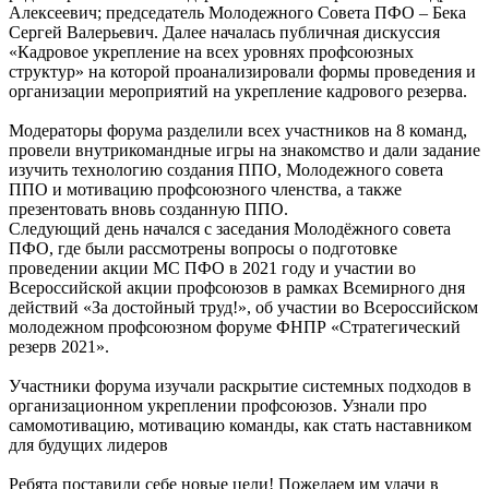
Алексеевич; председатель Молодежного Совета ПФО – Бека
Сергей Валерьевич. Далее началась публичная дискуссия
«Кадровое укрепление на всех уровнях профсоюзных
структур» на которой проанализировали формы проведения и
организации мероприятий на укрепление кадрового резерва.
Модераторы форума разделили всех участников на 8 команд,
провели внутрикомандные игры на знакомство и дали задание
изучить технологию создания ППО, Молодежного совета
ППО и мотивацию профсоюзного членства, а также
презентовать вновь созданную ППО.
Следующий день начался с заседания Молодёжного совета
ПФО, где были рассмотрены вопросы о подготовке
проведении акции МС ПФО в 2021 году и участии во
Всероссийской акции профсоюзов в рамках Всемирного дня
действий «За достойный труд!», об участии во Всероссийском
молодежном профсоюзном форуме ФНПР «Стратегический
резерв 2021».
Участники форума изучали раскрытие системных подходов в
организационном укреплении профсоюзов. Узнали про
самомотивацию, мотивацию команды, как стать наставником
для будущих лидеров
Ребята поставили себе новые цели! Пожелаем им удачи в