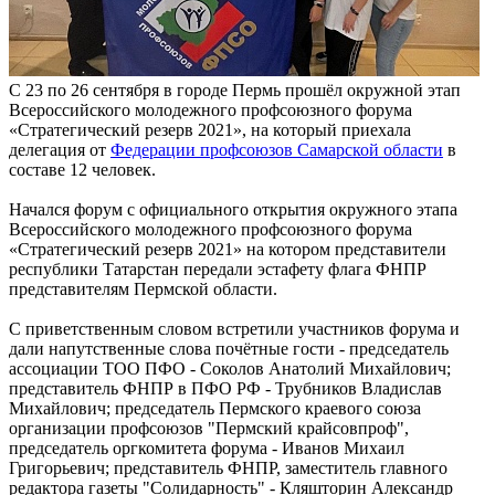
С 23 по 26 сентября в городе Пермь прошёл окружной этап
Всероссийского молодежного профсоюзного форума
«Стратегический резерв 2021», на который приехала
делегация от
Федерации профсоюзов Самарской области
в
составе 12 человек.
Начался форум с официального открытия окружного этапа
Всероссийского молодежного профсоюзного форума
«Стратегический резерв 2021» на котором представители
республики Татарстан передали эстафету флага ФНПР
представителям Пермской области.
С приветственным словом встретили участников форума и
дали напутственные слова почётные гости - председатель
ассоциации ТОО ПФО - Соколов Анатолий Михайлович;
представитель ФНПР в ПФО РФ - Трубников Владислав
Михайлович; председатель Пермского краевого союза
организации профсоюзов "Пермский крайсовпроф",
председатель оргкомитета форума - Иванов Михаил
Григорьевич; представитель ФНПР, заместитель главного
редактора газеты "Солидарность" - Кляшторин Александр