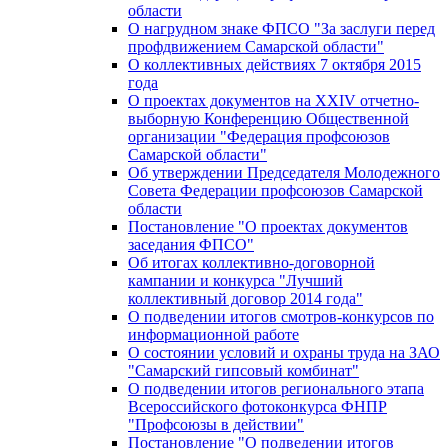
области
О нагрудном знаке ФПСО "За заслуги перед
профдвижением Самарской области"
О коллективных действиях 7 октября 2015
года
О проектах документов на XXIV отчетно-
выборную Конференцию Общественной
организации "Федерация профсоюзов
Самарской области"
Об утверждении Председателя Молодежного
Совета Федерации профсоюзов Самарской
области
Постановление "О проектах документов
заседания ФПСО"
Об итогах коллективно-договорной
кампании и конкурса "Лучший
коллективный договор 2014 года"
О подведении итогов смотров-конкурсов по
информационной работе
О состоянии условий и охраны труда на ЗАО
"Самарский гипсовый комбинат"
О подведении итогов регионального этапа
Всероссийского фотоконкурса ФНПР
"Профсоюзы в действии"
Постановление "О подведении итогов