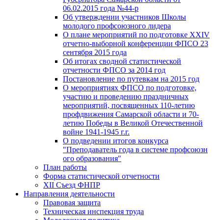
06.02.2015 года №44-р
Об утверждении участников Школы
молодого профсоюзного лидера
О плане мероприятий по подготовке XXIV
отчетно-выборной конференции ФПСО 23
сентября 2015 года
Об итогах сводной статистической
отчетности ФПСО за 2014 год
Постановление по путевкам на 2015 год
О мероприятиях ФПСО по подготовке,
участию и проведению праздничных
мероприятий, посвященных 110-летию
профдвижения Самарской области и 70-
летию Победы в Великой Отечественной
войне 1941-1945 г.г.
О подведении итогов конкурса
"Преподаватель года в системе профсоюзн
ого образования"
План работы
Форма статистической отчетности
XII Съезд ФНПР
Направления деятельности
Правовая защита
Техническая инспекция труда