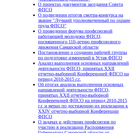
О проектах документов заседания Совета
ФПСО
О подведении итогов смотра-конкурса на
звание "Лучший уполномоченный по охране
труда ФПСО"
О проведении форума профсоюзной
работающей молодежи ФПСО,
посвященного 110-летию профсоюзного
движения Самарской области
Постановление о создании рабочей группы
по подготовке изменений в Устав ФПСО
Анализ выполнения основных направлений
деятельности ФПСО, принятых XXII
отчетно-выборной Конференцией ФПСО на
период 2010-2015 г.г.
Об итогах анализа выполнения основных
направлений деятельности ФПСО,
принятых XXII отчетно-выборной
Конференцией ФПСО на период 2010-2015
г.г. и мерах по достижению их реализации к
XXIV отчетно-выборной Конференции
ФПСО
О задачах и действиях профсоюзов по
участию в реализации Распоряжения
Губернатора Самарской области от