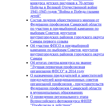
конкурса детских рисунков к 70-летию
Победы в Великой Отечественной войне
1941-1945 годов "Война и Победа глазами
детей"
Состав лидеров общественного мнения от
Федерации профсоюзов Самарской области
по участию в предвыборной кампании по
выборам Советов депутатов
внутригородских районов городского округа
Самара первого созыва
Об участии ФПСО в предвыборной
кампании по выборам Советов депутатов
внутригородских районов городского округа
Самара
Об итогах смотра-конкурса на звание
"Лучшая первичная профсоюзная
организация ФПСО" в 2014 году
О назначении председателей и заместителей
председателей координационных советов
организаций профсоюзов - представительств
Федерации профсоюзов Самарской области
в муниципальных образованиях
О проведении регионального этапа
Всероссийского фотоконкурса ФНПР
"Профсоюзы в действии"