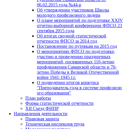
06.02.2015 года №44-р
Об утверждении участников Школы
молодого профсоюзного лидера
О плане мероприятий по подготовке XXIV
отчетно-выборной конференции ФПСО 23
сентября 2015 года
Об итогах сводной статистической
отчетности ФПСО за 2014 год
Постановление по путевкам на 2015 год
О мероприятиях ФПСО по подготовке,
участию и проведению праздничных
мероприятий, посвященных 110-летию
профдвижения Самарской области и 70-
летию Победы в Великой Отечественной
войне 1941-1945 г.г.
О подведении итогов конкурса
"Преподаватель года в системе профсоюзн
ого образования"
План работы
Форма статистической отчетности
XII Съезд ФНПР
Направления деятельности
Правовая защита
Техническая инспекция труда