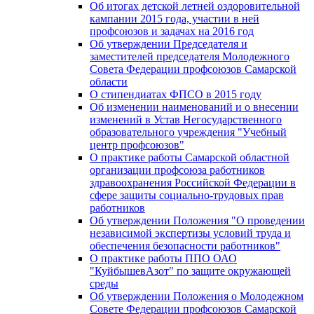
Об итогах детской летней оздоровительной
кампании 2015 года, участии в ней
профсоюзов и задачах на 2016 год
Об утверждении Председателя и
заместителей председателя Молодежного
Совета Федерации профсоюзов Самарской
области
О стипендиатах ФПСО в 2015 году
Об изменении наименований и о внесении
изменений в Устав Негосударственного
образовательного учреждения "Учебный
центр профсоюзов"
О практике работы Самарской областной
организации профсоюза работников
здравоохранения Российской Федерации в
сфере защиты социально-трудовых прав
работников
Об утверждении Положения "О проведении
независимой экспертизы условий труда и
обеспечения безопасности работников"
О практике работы ППО ОАО
"КуйбышевАзот" по защите окружающей
среды
Об утверждении Положения о Молодежном
Совете Федерации профсоюзов Самарской