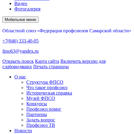
Видео
Фотогалерея
Мобильное меню
Областной союз «Федерация профсоюзов Самарской области»
+7(846) 333-40-05
fpso63@yandex.ru
Открыть поиск
Карта сайта
Включить версию для
слабовидящих
Печать страницы
О нас
Структура ФПСО
Что такое профсоюз
Историческая справка
Музей ФПСО
Конкурсы
Профсоюз помог
Партнеры
Задать вопрос
Профсоюз ТВ
Новости