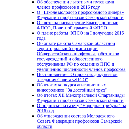
Об обеспечении льготными путевками
членов профсоюзов в 2016 году
О «Школе молодого профсоюзного лидера»
Федерации профсоюзов Самарской области
О квоте на награждение Благодарностью
ФПСО, Почетной грамотой ФПСО
О плане работы ФПСО на I полугодие 2016
года
Об опыте работы Самарской областной
территориальной организации
Общероссийского профсоюза работников
госучреждений и общественного
обслуживания РФ по созданию ППО и
увеличению численности членов профсоюза
Постановление "О проектах документов
заседания Совета ФПСО"
Об итогах конкурса агитационных
видеороликов "За достойный труд"
Об итогах XII Межотраслевой Спартакиады
Федерации профсоюзов Самарской области
О подписке на газету "Народная трибуна" на
2016 год
Об утверждении состава Молодежного
Совета Федерации профсоюзов Самарской
области