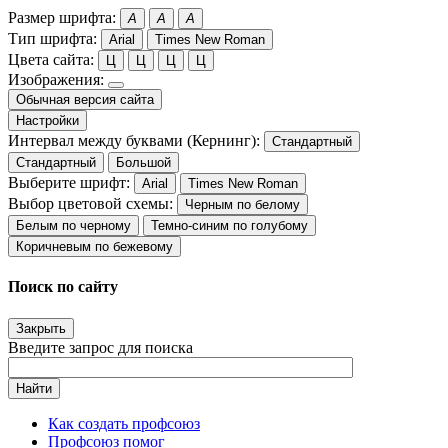
Размер шрифта:
A
A
A
Тип шрифта:
Arial
Times New Roman
Цвета сайта:
Ц
Ц
Ц
Ц
Изображения:
Обычная версия сайта
Настройки
Интервал между буквами (Кернинг):
Стандартный
Стандартный
Большой
Выберите шрифт:
Arial
Times New Roman
Выбор цветовой схемы:
Черным по белому
Белым по черному
Темно-синим по голубому
Коричневым по бежевому
Поиск по сайту
Закрыть
Введите запрос для поиска
Найти
Как создать профсоюз
Профсоюз помог