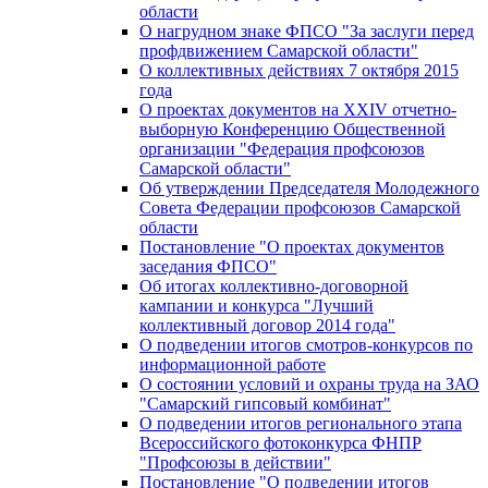
области
О нагрудном знаке ФПСО "За заслуги перед
профдвижением Самарской области"
О коллективных действиях 7 октября 2015
года
О проектах документов на XXIV отчетно-
выборную Конференцию Общественной
организации "Федерация профсоюзов
Самарской области"
Об утверждении Председателя Молодежного
Совета Федерации профсоюзов Самарской
области
Постановление "О проектах документов
заседания ФПСО"
Об итогах коллективно-договорной
кампании и конкурса "Лучший
коллективный договор 2014 года"
О подведении итогов смотров-конкурсов по
информационной работе
О состоянии условий и охраны труда на ЗАО
"Самарский гипсовый комбинат"
О подведении итогов регионального этапа
Всероссийского фотоконкурса ФНПР
"Профсоюзы в действии"
Постановление "О подведении итогов