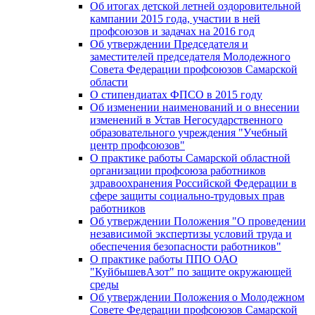
Об итогах детской летней оздоровительной
кампании 2015 года, участии в ней
профсоюзов и задачах на 2016 год
Об утверждении Председателя и
заместителей председателя Молодежного
Совета Федерации профсоюзов Самарской
области
О стипендиатах ФПСО в 2015 году
Об изменении наименований и о внесении
изменений в Устав Негосударственного
образовательного учреждения "Учебный
центр профсоюзов"
О практике работы Самарской областной
организации профсоюза работников
здравоохранения Российской Федерации в
сфере защиты социально-трудовых прав
работников
Об утверждении Положения "О проведении
независимой экспертизы условий труда и
обеспечения безопасности работников"
О практике работы ППО ОАО
"КуйбышевАзот" по защите окружающей
среды
Об утверждении Положения о Молодежном
Совете Федерации профсоюзов Самарской