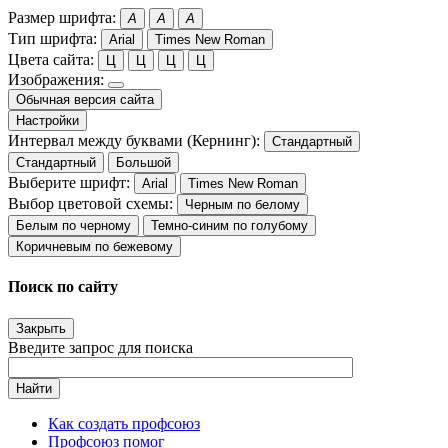
Размер шрифта:
A
A
A
Тип шрифта:
Arial
Times New Roman
Цвета сайта:
Ц
Ц
Ц
Ц
Изображения:
Обычная версия сайта
Настройки
Интервал между буквами (Кернинг):
Стандартный
Стандартный
Большой
Выберите шрифт:
Arial
Times New Roman
Выбор цветовой схемы:
Черным по белому
Белым по черному
Темно-синим по голубому
Коричневым по бежевому
Поиск по сайту
Закрыть
Введите запрос для поиска
Найти
Как создать профсоюз
Профсоюз помог