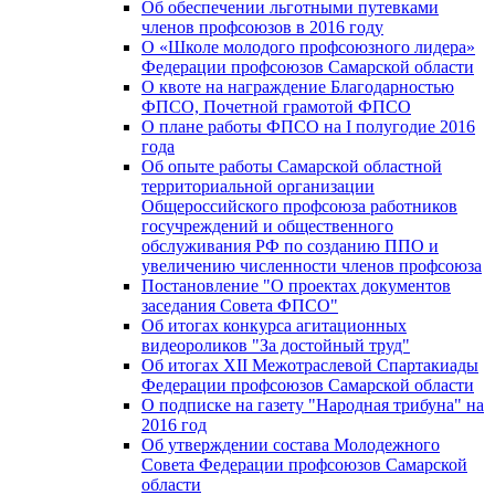
Об обеспечении льготными путевками
членов профсоюзов в 2016 году
О «Школе молодого профсоюзного лидера»
Федерации профсоюзов Самарской области
О квоте на награждение Благодарностью
ФПСО, Почетной грамотой ФПСО
О плане работы ФПСО на I полугодие 2016
года
Об опыте работы Самарской областной
территориальной организации
Общероссийского профсоюза работников
госучреждений и общественного
обслуживания РФ по созданию ППО и
увеличению численности членов профсоюза
Постановление "О проектах документов
заседания Совета ФПСО"
Об итогах конкурса агитационных
видеороликов "За достойный труд"
Об итогах XII Межотраслевой Спартакиады
Федерации профсоюзов Самарской области
О подписке на газету "Народная трибуна" на
2016 год
Об утверждении состава Молодежного
Совета Федерации профсоюзов Самарской
области