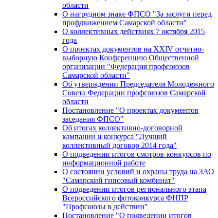
области
О нагрудном знаке ФПСО "За заслуги перед
профдвижением Самарской области"
О коллективных действиях 7 октября 2015
года
О проектах документов на XXIV отчетно-
выборную Конференцию Общественной
организации "Федерация профсоюзов
Самарской области"
Об утверждении Председателя Молодежного
Совета Федерации профсоюзов Самарской
области
Постановление "О проектах документов
заседания ФПСО"
Об итогах коллективно-договорной
кампании и конкурса "Лучший
коллективный договор 2014 года"
О подведении итогов смотров-конкурсов по
информационной работе
О состоянии условий и охраны труда на ЗАО
"Самарский гипсовый комбинат"
О подведении итогов регионального этапа
Всероссийского фотоконкурса ФНПР
"Профсоюзы в действии"
Постановление "О подведении итогов