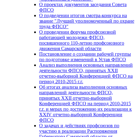
О проектах документов заседания Совета
ФПСО
О подведении итогов смотра-конкурса на
звание "Лучший уполномоченный по охране
труда ФПСО"
О проведении форума профсоюзной
работающей молодежи ФПСО,
посвященного 110-летию профсоюзного
движения Самарской области
Постановление о создании рабочей группы
по подготовке изменений в Устав ФПСО
Анализ выполнения основных направлений
деятельности ФПСО, принятых XXII
отчетно-выборной Конференцией ФПСО на
период 2010-2015 г.г.
Об итогах анализа выполнения основных
направлений деятельности ФПСО,
принятых XXII отчетно-выборной
Конференцией ФПСО на период 2010-2015
г.г. и мерах по достижению их реализации к
XXIV отчетно-выборной Конференции
ФПСО
О задачах и действиях профсоюзов по
участию в реализации Распоряжения
Губернатора Самарской области от