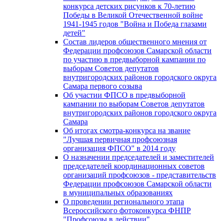
конкурса детских рисунков к 70-летию
Победы в Великой Отечественной войне
1941-1945 годов "Война и Победа глазами
детей"
Состав лидеров общественного мнения от
Федерации профсоюзов Самарской области
по участию в предвыборной кампании по
выборам Советов депутатов
внутригородских районов городского округа
Самара первого созыва
Об участии ФПСО в предвыборной
кампании по выборам Советов депутатов
внутригородских районов городского округа
Самара
Об итогах смотра-конкурса на звание
"Лучшая первичная профсоюзная
организация ФПСО" в 2014 году
О назначении председателей и заместителей
председателей координационных советов
организаций профсоюзов - представительств
Федерации профсоюзов Самарской области
в муниципальных образованиях
О проведении регионального этапа
Всероссийского фотоконкурса ФНПР
"Профсоюзы в действии"