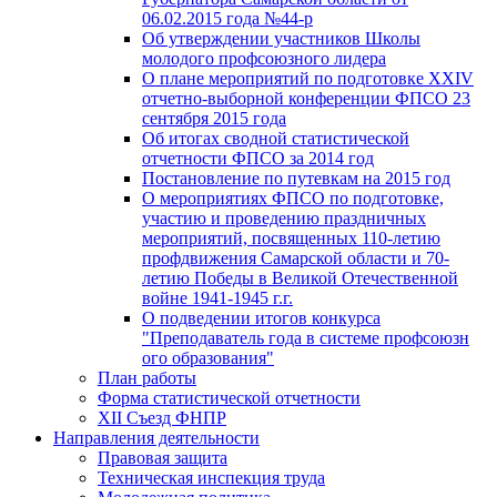
06.02.2015 года №44-р
Об утверждении участников Школы
молодого профсоюзного лидера
О плане мероприятий по подготовке XXIV
отчетно-выборной конференции ФПСО 23
сентября 2015 года
Об итогах сводной статистической
отчетности ФПСО за 2014 год
Постановление по путевкам на 2015 год
О мероприятиях ФПСО по подготовке,
участию и проведению праздничных
мероприятий, посвященных 110-летию
профдвижения Самарской области и 70-
летию Победы в Великой Отечественной
войне 1941-1945 г.г.
О подведении итогов конкурса
"Преподаватель года в системе профсоюзн
ого образования"
План работы
Форма статистической отчетности
XII Съезд ФНПР
Направления деятельности
Правовая защита
Техническая инспекция труда