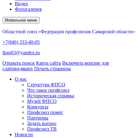
Видео
Фотогалерея
Мобильное меню
Областной союз «Федерация профсоюзов Самарской области»
+7(846) 333-40-05
fpso63@yandex.ru
Открыть поиск
Карта сайта
Включить версию для
слабовидящих
Печать страницы
О нас
Структура ФПСО
Что такое профсоюз
Историческая справка
Музей ФПСО
Конкурсы
Профсоюз помог
Партнеры
Задать вопрос
Профсоюз ТВ
Новости