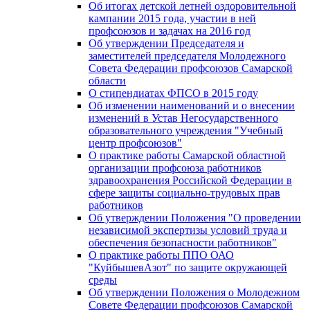
Об итогах детской летней оздоровительной
кампании 2015 года, участии в ней
профсоюзов и задачах на 2016 год
Об утверждении Председателя и
заместителей председателя Молодежного
Совета Федерации профсоюзов Самарской
области
О стипендиатах ФПСО в 2015 году
Об изменении наименований и о внесении
изменений в Устав Негосударственного
образовательного учреждения "Учебный
центр профсоюзов"
О практике работы Самарской областной
организации профсоюза работников
здравоохранения Российской Федерации в
сфере защиты социально-трудовых прав
работников
Об утверждении Положения "О проведении
независимой экспертизы условий труда и
обеспечения безопасности работников"
О практике работы ППО ОАО
"КуйбышевАзот" по защите окружающей
среды
Об утверждении Положения о Молодежном
Совете Федерации профсоюзов Самарской