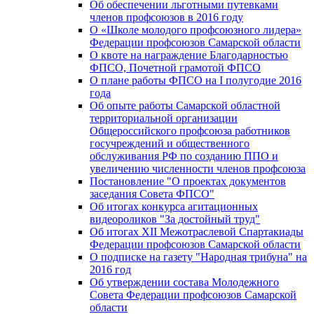
Об обеспечении льготными путевками
членов профсоюзов в 2016 году
О «Школе молодого профсоюзного лидера»
Федерации профсоюзов Самарской области
О квоте на награждение Благодарностью
ФПСО, Почетной грамотой ФПСО
О плане работы ФПСО на I полугодие 2016
года
Об опыте работы Самарской областной
территориальной организации
Общероссийского профсоюза работников
госучреждений и общественного
обслуживания РФ по созданию ППО и
увеличению численности членов профсоюза
Постановление "О проектах документов
заседания Совета ФПСО"
Об итогах конкурса агитационных
видеороликов "За достойный труд"
Об итогах XII Межотраслевой Спартакиады
Федерации профсоюзов Самарской области
О подписке на газету "Народная трибуна" на
2016 год
Об утверждении состава Молодежного
Совета Федерации профсоюзов Самарской
области