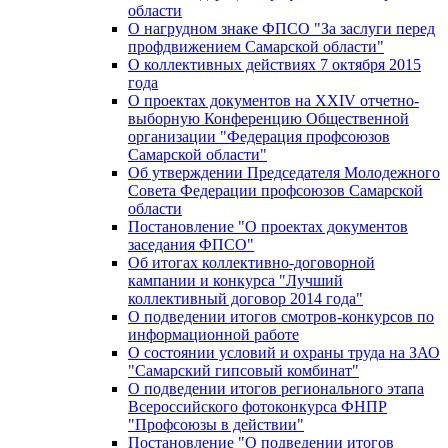
области
О нагрудном знаке ФПСО "За заслуги перед
профдвижением Самарской области"
О коллективных действиях 7 октября 2015
года
О проектах документов на XXIV отчетно-
выборную Конференцию Общественной
организации "Федерация профсоюзов
Самарской области"
Об утверждении Председателя Молодежного
Совета Федерации профсоюзов Самарской
области
Постановление "О проектах документов
заседания ФПСО"
Об итогах коллективно-договорной
кампании и конкурса "Лучший
коллективный договор 2014 года"
О подведении итогов смотров-конкурсов по
информационной работе
О состоянии условий и охраны труда на ЗАО
"Самарский гипсовый комбинат"
О подведении итогов регионального этапа
Всероссийского фотоконкурса ФНПР
"Профсоюзы в действии"
Постановление "О подведении итогов