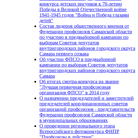
конкурса детских рисунков к 70-летию
Победы в Великой Отечественной войне
1941-1945 годов "Война и Победа глазами
детей"
Состав лидеров общественного мнения от
Федерации профсоюзов Самарской области
по участию в предвыборной кампании по
выборам Советов депутатов
внутригородских районов городского округа
Самара первого созыва
Об участии ФПСО в предвыборной
кампании по выборам Советов депутатов
внутригородских районов городского округа
Самара
Об итогах смотра-конкурса на звание
"Лучшая первичная профсоюзная
организация ФПСО" в 2014 году
О назначении председателей и заместителей
председателей координационных советов
организаций профсоюзов - представительств
Федерации профсоюзов Самарской области
в муниципальных образованиях
О проведении регионального этапа
Всероссийского фотоконкурса ФНПР
"Профсоюзы в действии"