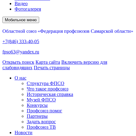
Видео
Фотогалерея
Мобильное меню
Областной союз «Федерация профсоюзов Самарской области»
+7(846) 333-40-05
fpso63@yandex.ru
Открыть поиск
Карта сайта
Включить версию для
слабовидящих
Печать страницы
О нас
Структура ФПСО
Что такое профсоюз
Историческая справка
Музей ФПСО
Конкурсы
Профсоюз помог
Партнеры
Задать вопрос
Профсоюз ТВ
Новости