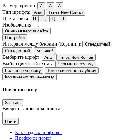
Размер шрифта:
A
A
A
Тип шрифта:
Arial
Times New Roman
Цвета сайта:
Ц
Ц
Ц
Ц
Изображения:
Обычная версия сайта
Настройки
Интервал между буквами (Кернинг):
Стандартный
Стандартный
Большой
Выберите шрифт:
Arial
Times New Roman
Выбор цветовой схемы:
Черным по белому
Белым по черному
Темно-синим по голубому
Коричневым по бежевому
Поиск по сайту
Закрыть
Введите запрос для поиска
Найти
Как создать профсоюз
Профсоюз помог