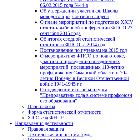
06.02.2015 года №44-р
Об утверждении участников Школы
молодого профсоюзного лидера
О плане мероприятий по подготовке XXIV
отчетно-выборной конференции ФПСО 23
сентября 2015 года
Об итогах сводной статистической
отчетности ФПСО за 2014 год
Постановление по путевкам на 2015 год
О мероприятиях ФПСО по подготовке,
участию и проведению праздничных
мероприятий, посвященных 110-летию
профдвижения Самарской области и 70-
летию Победы в Великой Отечественной
войне 1941-1945 г.г.
О подведении итогов конкурса
"Преподаватель года в системе профсоюзн
ого образования"
План работы
Форма статистической отчетности
XII Съезд ФНПР
Направления деятельности
Правовая защита
Техническая инспекция труда