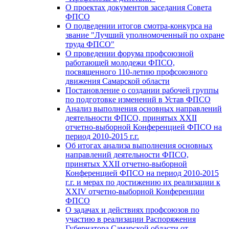
О проектах документов заседания Совета
ФПСО
О подведении итогов смотра-конкурса на
звание "Лучший уполномоченный по охране
труда ФПСО"
О проведении форума профсоюзной
работающей молодежи ФПСО,
посвященного 110-летию профсоюзного
движения Самарской области
Постановление о создании рабочей группы
по подготовке изменений в Устав ФПСО
Анализ выполнения основных направлений
деятельности ФПСО, принятых XXII
отчетно-выборной Конференцией ФПСО на
период 2010-2015 г.г.
Об итогах анализа выполнения основных
направлений деятельности ФПСО,
принятых XXII отчетно-выборной
Конференцией ФПСО на период 2010-2015
г.г. и мерах по достижению их реализации к
XXIV отчетно-выборной Конференции
ФПСО
О задачах и действиях профсоюзов по
участию в реализации Распоряжения
Губернатора Самарской области от