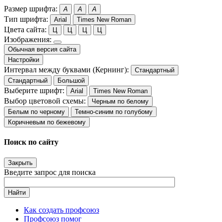
Размер шрифта:
A
A
A
Тип шрифта:
Arial
Times New Roman
Цвета сайта:
Ц
Ц
Ц
Ц
Изображения:
Обычная версия сайта
Настройки
Интервал между буквами (Кернинг):
Стандартный
Стандартный
Большой
Выберите шрифт:
Arial
Times New Roman
Выбор цветовой схемы:
Черным по белому
Белым по черному
Темно-синим по голубому
Коричневым по бежевому
Поиск по сайту
Закрыть
Введите запрос для поиска
Найти
Как создать профсоюз
Профсоюз помог