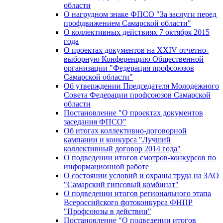
области
О нагрудном знаке ФПСО "За заслуги перед
профдвижением Самарской области"
О коллективных действиях 7 октября 2015
года
О проектах документов на XXIV отчетно-
выборную Конференцию Общественной
организации "Федерация профсоюзов
Самарской области"
Об утверждении Председателя Молодежного
Совета Федерации профсоюзов Самарской
области
Постановление "О проектах документов
заседания ФПСО"
Об итогах коллективно-договорной
кампании и конкурса "Лучший
коллективный договор 2014 года"
О подведении итогов смотров-конкурсов по
информационной работе
О состоянии условий и охраны труда на ЗАО
"Самарский гипсовый комбинат"
О подведении итогов регионального этапа
Всероссийского фотоконкурса ФНПР
"Профсоюзы в действии"
Постановление "О подведении итогов