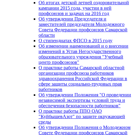
Об итогах детской летней оздоровительной
кампании 2015 года, участии в ней
профсоюзов и задачах на 2016 год
Об утверждении Председателя и
заместителей председателя Молодежного
Совета Федерации профсоюзов Самарской
области
О стипендиатах ФПСО в 2015 году
Об изменении наименований и о внесении
изменений в Устав Негосударственного
образовательного учреждения "Учебный
центр профсоюзов"
О практике работы Самарской областной
организации профсоюза работников
здравоохранения Российской Федерации в
сфере защиты социально-трудовых прав
работников
Об утверждении Положения "О проведении
независимой экспертизы условий труда и
обеспечения безопасности работников"
О практике работы ППО ОАО
"КуйбышевАзот" по защите окружающей
среды
Об утверждении Положения о Молодежном
Совете Федерации профсоюзов Самарской