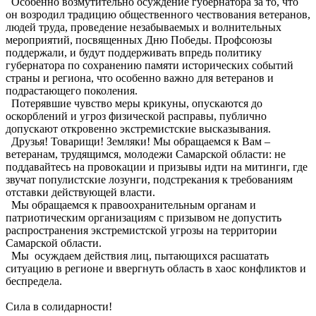
Особенно возмутительно осуждение губернатора за то, что
он возродил традицию общественного чествования ветеранов,
людей труда, проведение незабываемых и волнительных
мероприятий, посвященных Дню Победы. Профсоюзы
поддержали, и будут поддерживать впредь политику
губернатора по сохранению памяти исторических событий
страны и региона, что особенно важно для ветеранов и
подрастающего поколения.
Потерявшие чувство меры крикуны, опускаются до
оскорблений и угроз физической расправы, публично
допускают откровенно экстремистские высказывания.
Друзья! Товарищи! Земляки! Мы обращаемся к Вам –
ветеранам, трудящимся, молодежи Самарской области: не
поддавайтесь на провокации и призывы идти на митинги, где
звучат популистские лозунги, подстрекания к требованиям
отставки действующей власти.
Мы обращаемся к правоохранительным органам и
патриотическим организациям с призывом не допустить
распространения экстремистской угрозы на территории
Самарской области.
Мы осуждаем действия лиц, пытающихся расшатать
ситуацию в регионе и ввергнуть область в хаос конфликтов и
беспредела.
Сила в солидарности!