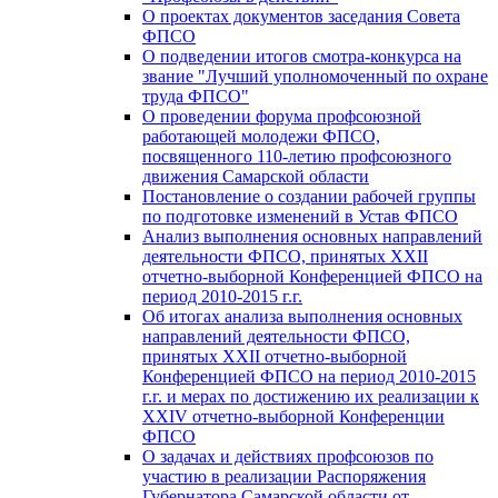
О проектах документов заседания Совета
ФПСО
О подведении итогов смотра-конкурса на
звание "Лучший уполномоченный по охране
труда ФПСО"
О проведении форума профсоюзной
работающей молодежи ФПСО,
посвященного 110-летию профсоюзного
движения Самарской области
Постановление о создании рабочей группы
по подготовке изменений в Устав ФПСО
Анализ выполнения основных направлений
деятельности ФПСО, принятых XXII
отчетно-выборной Конференцией ФПСО на
период 2010-2015 г.г.
Об итогах анализа выполнения основных
направлений деятельности ФПСО,
принятых XXII отчетно-выборной
Конференцией ФПСО на период 2010-2015
г.г. и мерах по достижению их реализации к
XXIV отчетно-выборной Конференции
ФПСО
О задачах и действиях профсоюзов по
участию в реализации Распоряжения
Губернатора Самарской области от