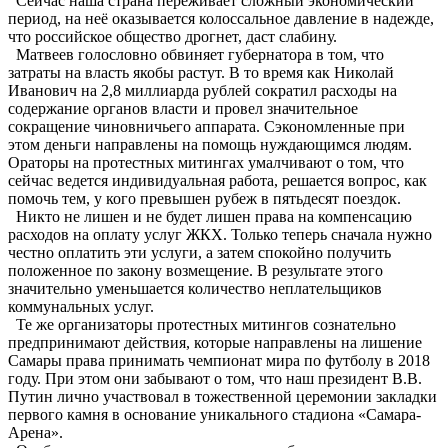
Сейчас наша страна переживает сложный экономический
период, на неё оказывается колоссальное давление в надежде,
что российское общество дрогнет, даст слабину.
Матвеев голословно обвиняет губернатора в том, что
затраты на власть якобы растут. В то время как Николай
Иванович на 2,8 миллиарда рублей сократил расходы на
содержание органов власти и провел значительное
сокращение чиновничьего аппарата. Сэкономленные при
этом деньги направлены на помощь нуждающимся людям.
Ораторы на протестных митингах умалчивают о том, что
сейчас ведется индивидуальная работа, решается вопрос, как
помочь тем, у кого превышен рубеж в пятьдесят поездок.
Никто не лишен и не будет лишен права на компенсацию
расходов на оплату услуг ЖКХ. Только теперь сначала нужно
честно оплатить эти услуги, а затем спокойно получить
положенное по закону возмещение. В результате этого
значительно уменьшается количество неплательщиков
коммунальных услуг.
Те же организаторы протестных митингов сознательно
предпринимают действия, которые направлены на лишение
Самары права принимать чемпионат мира по футболу в 2018
году. При этом они забывают о том, что наш президент В.В.
Путин лично участвовал в тожественной церемонии закладки
первого камня в основание уникального стадиона «Самара-
Арена».