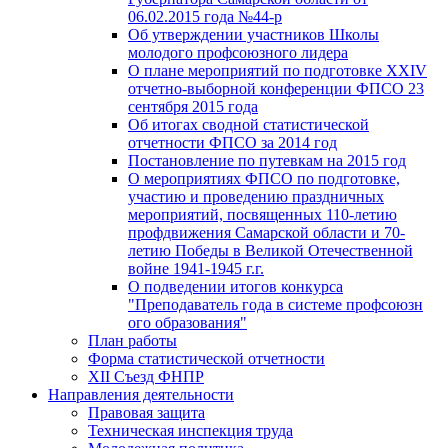
06.02.2015 года №44-р
Об утверждении участников Школы
молодого профсоюзного лидера
О плане мероприятий по подготовке XXIV
отчетно-выборной конференции ФПСО 23
сентября 2015 года
Об итогах сводной статистической
отчетности ФПСО за 2014 год
Постановление по путевкам на 2015 год
О мероприятиях ФПСО по подготовке,
участию и проведению праздничных
мероприятий, посвященных 110-летию
профдвижения Самарской области и 70-
летию Победы в Великой Отечественной
войне 1941-1945 г.г.
О подведении итогов конкурса
"Преподаватель года в системе профсоюзн
ого образования"
План работы
Форма статистической отчетности
XII Съезд ФНПР
Направления деятельности
Правовая защита
Техническая инспекция труда