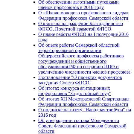
Об обеспечении льготными путевками
членов профсоюзов в 2016 году
О «Школе молодого профсоюзного лидера»
Федерации профсоюзов Самарской области
О квоте на награждение Благодарностью
ФПСО, Почетной грамотой ФПСО
О плане работы ФПСО на I полугодие 2016
года
Об опыте работы Самарской областной
территориальной организации
Общероссийского профсоюза работников
госучреждений и общественного
обслуживания РФ по созданию ППО и
увеличению численности членов профсоюза
Постановление "О проектах документов
заседания Совета ФПСО"
Об итогах конкурса агитационных
видеороликов "За достойный труд"
Об итогах XII Межотраслевой Спартакиады
Федерации профсоюзов Самарской области
О подписке на газету "Народная трибуна" на
2016 год
Об утверждении состава Молодежного
Совета Федерации профсоюзов Самарской
области