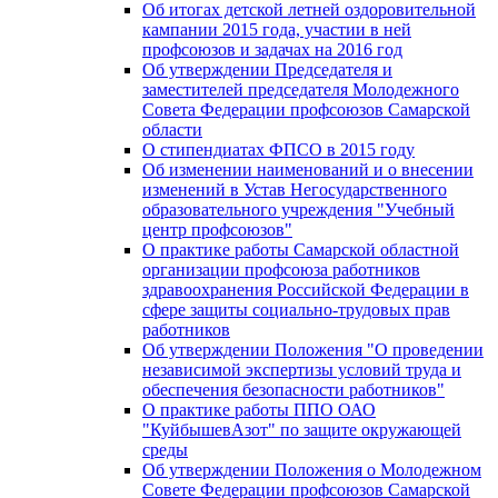
Об итогах детской летней оздоровительной
кампании 2015 года, участии в ней
профсоюзов и задачах на 2016 год
Об утверждении Председателя и
заместителей председателя Молодежного
Совета Федерации профсоюзов Самарской
области
О стипендиатах ФПСО в 2015 году
Об изменении наименований и о внесении
изменений в Устав Негосударственного
образовательного учреждения "Учебный
центр профсоюзов"
О практике работы Самарской областной
организации профсоюза работников
здравоохранения Российской Федерации в
сфере защиты социально-трудовых прав
работников
Об утверждении Положения "О проведении
независимой экспертизы условий труда и
обеспечения безопасности работников"
О практике работы ППО ОАО
"КуйбышевАзот" по защите окружающей
среды
Об утверждении Положения о Молодежном
Совете Федерации профсоюзов Самарской