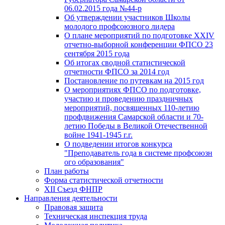
06.02.2015 года №44-р
Об утверждении участников Школы
молодого профсоюзного лидера
О плане мероприятий по подготовке XXIV
отчетно-выборной конференции ФПСО 23
сентября 2015 года
Об итогах сводной статистической
отчетности ФПСО за 2014 год
Постановление по путевкам на 2015 год
О мероприятиях ФПСО по подготовке,
участию и проведению праздничных
мероприятий, посвященных 110-летию
профдвижения Самарской области и 70-
летию Победы в Великой Отечественной
войне 1941-1945 г.г.
О подведении итогов конкурса
"Преподаватель года в системе профсоюзн
ого образования"
План работы
Форма статистической отчетности
XII Съезд ФНПР
Направления деятельности
Правовая защита
Техническая инспекция труда