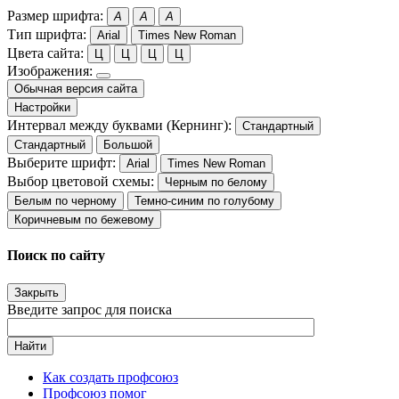
Размер шрифта:
A
A
A
Тип шрифта:
Arial
Times New Roman
Цвета сайта:
Ц
Ц
Ц
Ц
Изображения:
Обычная версия сайта
Настройки
Интервал между буквами (Кернинг):
Стандартный
Стандартный
Большой
Выберите шрифт:
Arial
Times New Roman
Выбор цветовой схемы:
Черным по белому
Белым по черному
Темно-синим по голубому
Коричневым по бежевому
Поиск по сайту
Закрыть
Введите запрос для поиска
Найти
Как создать профсоюз
Профсоюз помог