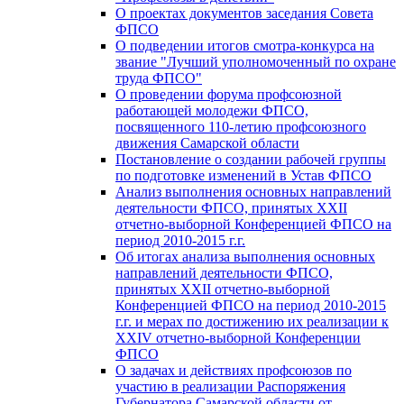
О проектах документов заседания Совета
ФПСО
О подведении итогов смотра-конкурса на
звание "Лучший уполномоченный по охране
труда ФПСО"
О проведении форума профсоюзной
работающей молодежи ФПСО,
посвященного 110-летию профсоюзного
движения Самарской области
Постановление о создании рабочей группы
по подготовке изменений в Устав ФПСО
Анализ выполнения основных направлений
деятельности ФПСО, принятых XXII
отчетно-выборной Конференцией ФПСО на
период 2010-2015 г.г.
Об итогах анализа выполнения основных
направлений деятельности ФПСО,
принятых XXII отчетно-выборной
Конференцией ФПСО на период 2010-2015
г.г. и мерах по достижению их реализации к
XXIV отчетно-выборной Конференции
ФПСО
О задачах и действиях профсоюзов по
участию в реализации Распоряжения
Губернатора Самарской области от