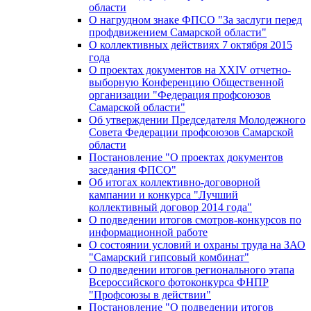
области
О нагрудном знаке ФПСО "За заслуги перед
профдвижением Самарской области"
О коллективных действиях 7 октября 2015
года
О проектах документов на XXIV отчетно-
выборную Конференцию Общественной
организации "Федерация профсоюзов
Самарской области"
Об утверждении Председателя Молодежного
Совета Федерации профсоюзов Самарской
области
Постановление "О проектах документов
заседания ФПСО"
Об итогах коллективно-договорной
кампании и конкурса "Лучший
коллективный договор 2014 года"
О подведении итогов смотров-конкурсов по
информационной работе
О состоянии условий и охраны труда на ЗАО
"Самарский гипсовый комбинат"
О подведении итогов регионального этапа
Всероссийского фотоконкурса ФНПР
"Профсоюзы в действии"
Постановление "О подведении итогов