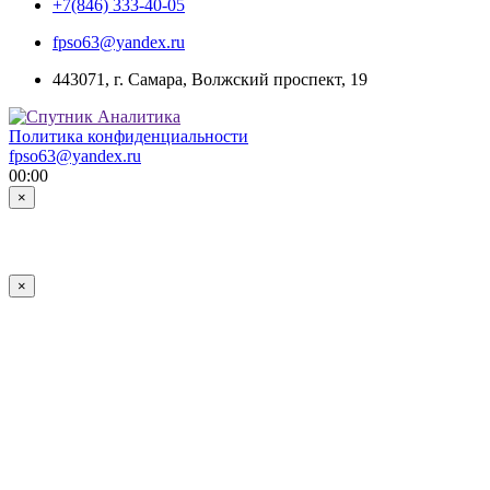
+7(846) 333-40-05
fpso63@yandex.ru
443071, г. Самара, Волжский проспект, 19
Политика конфиденциальности
fpso63@yandex.ru
00:00
×
×