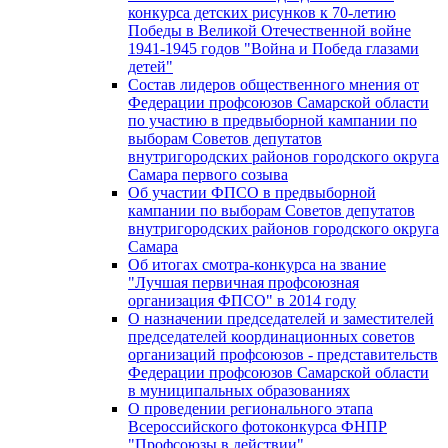
конкурса детских рисунков к 70-летию
Победы в Великой Отечественной войне
1941-1945 годов "Война и Победа глазами
детей"
Состав лидеров общественного мнения от
Федерации профсоюзов Самарской области
по участию в предвыборной кампании по
выборам Советов депутатов
внутригородских районов городского округа
Самара первого созыва
Об участии ФПСО в предвыборной
кампании по выборам Советов депутатов
внутригородских районов городского округа
Самара
Об итогах смотра-конкурса на звание
"Лучшая первичная профсоюзная
организация ФПСО" в 2014 году
О назначении председателей и заместителей
председателей координационных советов
организаций профсоюзов - представительств
Федерации профсоюзов Самарской области
в муниципальных образованиях
О проведении регионального этапа
Всероссийского фотоконкурса ФНПР
"Профсоюзы в действии"