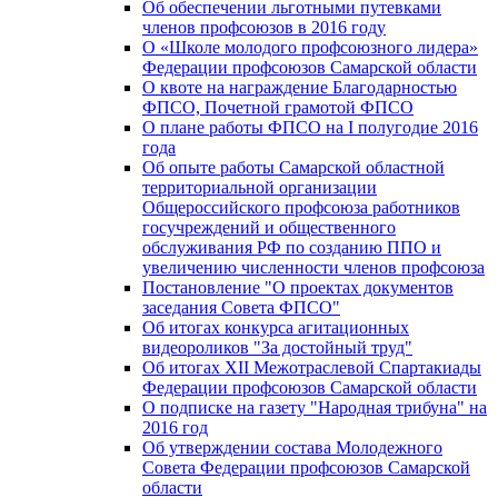
Об обеспечении льготными путевками
членов профсоюзов в 2016 году
О «Школе молодого профсоюзного лидера»
Федерации профсоюзов Самарской области
О квоте на награждение Благодарностью
ФПСО, Почетной грамотой ФПСО
О плане работы ФПСО на I полугодие 2016
года
Об опыте работы Самарской областной
территориальной организации
Общероссийского профсоюза работников
госучреждений и общественного
обслуживания РФ по созданию ППО и
увеличению численности членов профсоюза
Постановление "О проектах документов
заседания Совета ФПСО"
Об итогах конкурса агитационных
видеороликов "За достойный труд"
Об итогах XII Межотраслевой Спартакиады
Федерации профсоюзов Самарской области
О подписке на газету "Народная трибуна" на
2016 год
Об утверждении состава Молодежного
Совета Федерации профсоюзов Самарской
области