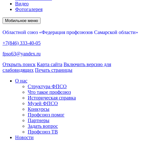
Видео
Фотогалерея
Мобильное меню
Областной союз «Федерация профсоюзов Самарской области»
+7(846) 333-40-05
fpso63@yandex.ru
Открыть поиск
Карта сайта
Включить версию для
слабовидящих
Печать страницы
О нас
Структура ФПСО
Что такое профсоюз
Историческая справка
Музей ФПСО
Конкурсы
Профсоюз помог
Партнеры
Задать вопрос
Профсоюз ТВ
Новости