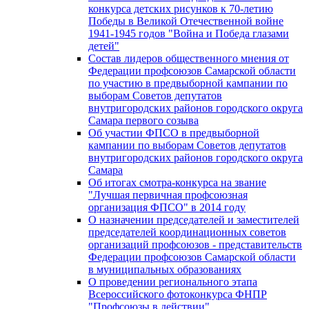
конкурса детских рисунков к 70-летию
Победы в Великой Отечественной войне
1941-1945 годов "Война и Победа глазами
детей"
Состав лидеров общественного мнения от
Федерации профсоюзов Самарской области
по участию в предвыборной кампании по
выборам Советов депутатов
внутригородских районов городского округа
Самара первого созыва
Об участии ФПСО в предвыборной
кампании по выборам Советов депутатов
внутригородских районов городского округа
Самара
Об итогах смотра-конкурса на звание
"Лучшая первичная профсоюзная
организация ФПСО" в 2014 году
О назначении председателей и заместителей
председателей координационных советов
организаций профсоюзов - представительств
Федерации профсоюзов Самарской области
в муниципальных образованиях
О проведении регионального этапа
Всероссийского фотоконкурса ФНПР
"Профсоюзы в действии"