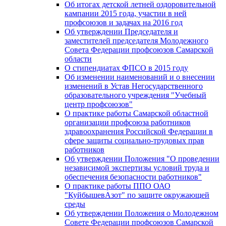
Об итогах детской летней оздоровительной
кампании 2015 года, участии в ней
профсоюзов и задачах на 2016 год
Об утверждении Председателя и
заместителей председателя Молодежного
Совета Федерации профсоюзов Самарской
области
О стипендиатах ФПСО в 2015 году
Об изменении наименований и о внесении
изменений в Устав Негосударственного
образовательного учреждения "Учебный
центр профсоюзов"
О практике работы Самарской областной
организации профсоюза работников
здравоохранения Российской Федерации в
сфере защиты социально-трудовых прав
работников
Об утверждении Положения "О проведении
независимой экспертизы условий труда и
обеспечения безопасности работников"
О практике работы ППО ОАО
"КуйбышевАзот" по защите окружающей
среды
Об утверждении Положения о Молодежном
Совете Федерации профсоюзов Самарской