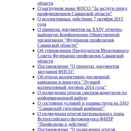
области
О нагрудном знаке ФПСО "За заслуги перед
профдвижением Самарской области"
О коллективных действиях 7 октября 2015
года
О проектах документов на XXIV отчетно-
выборную Конференцию Общественной
организации "Федерация профсоюзов
Самарской области"
Об утверждении Председателя Молодежного
Совета Федерации профсоюзов Самарской
области
Постановление "О проектах документов
заседания ФПСО"
Об итогах коллективно-договорной
кампании и конкурса "Лучший
коллективный договор 2014 года"
О подведении итогов смотров-конкурсов по
информационной работе
О состоянии условий и охраны труда на ЗАО
"Самарский гипсовый комбинат"
О подведении итогов регионального этапа
Всероссийского фотоконкурса ФНПР
"Профсоюзы в действии"
Постановление "О подведении итогов