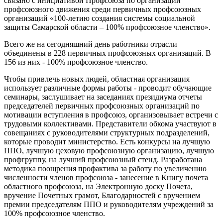
связано с инициативой Профсоюза по организации
профсоюзного движения среди первичных профсоюзных
организаций «100-летию создания системы социальной
защиты Самарской области – 100% профсоюзное членство».
Всего же на сегодняшний день работники отрасли
объединены в 228 первичных профсоюзных организаций. В
156 из них - 100% профсоюзное членство.
Чтобы привлечь новых людей, областная организация
использует различные формы работы - проводит обучающие
семинары, заслушивает на заседаниях президиума отчеты
председателей первичных профсоюзных организаций по
мотивации вступления в профсоюз, организовывает встречи с
трудовыми коллективами. Представители обкома участвуют в
совещаниях с руководителями структурных подразделений,
которые проводит министерство. Есть конкурсы на лучшую
ППО, лучшую цеховую профсоюзную организацию, лучшую
профгруппу, на лучший профсоюзный стенд. Разработана
методика поощрения профактива за работу по увеличению
численности членов профсоюза - занесение в Книгу почета
областного профсоюза, на Электронную доску Почета,
вручение Почетных грамот, Благодарностей с вручением
премии председателям ППО и руководителям учреждений за
100% профсоюзное членство.