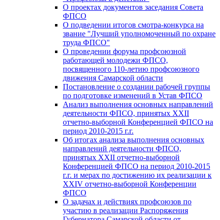
О проектах документов заседания Совета
ФПСО
О подведении итогов смотра-конкурса на
звание "Лучший уполномоченный по охране
труда ФПСО"
О проведении форума профсоюзной
работающей молодежи ФПСО,
посвященного 110-летию профсоюзного
движения Самарской области
Постановление о создании рабочей группы
по подготовке изменений в Устав ФПСО
Анализ выполнения основных направлений
деятельности ФПСО, принятых XXII
отчетно-выборной Конференцией ФПСО на
период 2010-2015 г.г.
Об итогах анализа выполнения основных
направлений деятельности ФПСО,
принятых XXII отчетно-выборной
Конференцией ФПСО на период 2010-2015
г.г. и мерах по достижению их реализации к
XXIV отчетно-выборной Конференции
ФПСО
О задачах и действиях профсоюзов по
участию в реализации Распоряжения
Губернатора Самарской области от