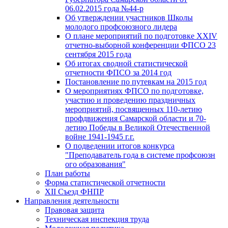
06.02.2015 года №44-р
Об утверждении участников Школы
молодого профсоюзного лидера
О плане мероприятий по подготовке XXIV
отчетно-выборной конференции ФПСО 23
сентября 2015 года
Об итогах сводной статистической
отчетности ФПСО за 2014 год
Постановление по путевкам на 2015 год
О мероприятиях ФПСО по подготовке,
участию и проведению праздничных
мероприятий, посвященных 110-летию
профдвижения Самарской области и 70-
летию Победы в Великой Отечественной
войне 1941-1945 г.г.
О подведении итогов конкурса
"Преподаватель года в системе профсоюзн
ого образования"
План работы
Форма статистической отчетности
XII Съезд ФНПР
Направления деятельности
Правовая защита
Техническая инспекция труда