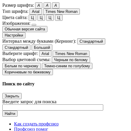
Размер шрифта:
A
A
A
Тип шрифта:
Arial
Times New Roman
Цвета сайта:
Ц
Ц
Ц
Ц
Изображения:
Обычная версия сайта
Настройки
Интервал между буквами (Кернинг):
Стандартный
Стандартный
Большой
Выберите шрифт:
Arial
Times New Roman
Выбор цветовой схемы:
Черным по белому
Белым по черному
Темно-синим по голубому
Коричневым по бежевому
Поиск по сайту
Закрыть
Введите запрос для поиска
Найти
Как создать профсоюз
Профсоюз помог