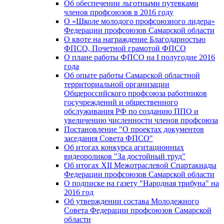
Об обеспечении льготными путевками
членов профсоюзов в 2016 году
О «Школе молодого профсоюзного лидера»
Федерации профсоюзов Самарской области
О квоте на награждение Благодарностью
ФПСО, Почетной грамотой ФПСО
О плане работы ФПСО на I полугодие 2016
года
Об опыте работы Самарской областной
территориальной организации
Общероссийского профсоюза работников
госучреждений и общественного
обслуживания РФ по созданию ППО и
увеличению численности членов профсоюза
Постановление "О проектах документов
заседания Совета ФПСО"
Об итогах конкурса агитационных
видеороликов "За достойный труд"
Об итогах XII Межотраслевой Спартакиады
Федерации профсоюзов Самарской области
О подписке на газету "Народная трибуна" на
2016 год
Об утверждении состава Молодежного
Совета Федерации профсоюзов Самарской
области