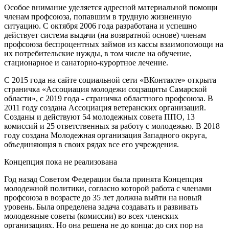
Особое внимание уделяется адресной материальной помощи
членам профсоюза, попавшим в трудную жизненную
ситуацию. С октября 2006 года разработана и успешно
действует система выдачи (на возвратной основе) членам
профсоюза беспроцентных займов из кассы взаимопомощи на
их потребительские нужды, в том числе на обучение,
стационарное и санаторно-курортное лечение.
С 2015 года на сайте социальной сети «ВКонтакте» открыта
страничка «Ассоциация молодежи соцзащиты Самарской
области», с 2019 года - страничка областного профсоюза. В
2011 году создана Ассоциация ветеранских организаций.
Созданы и действуют 54 молодежных совета ППО, 13
комиссий и 25 ответственных за работу с молодежью. В 2018
году создана Молодежная организация Западного округа,
объединяющая в своих рядах все его учреждения.
Концепция пока не реализована
Год назад Советом Федерации была принята Концепция
молодежной политики, согласно которой работа с членами
профсоюза в возрасте до 35 лет должна выйти на новый
уровень. Была определена задача создавать и развивать
молодежные советы (комиссии) во всех членских
организациях. Но она решена не до конца: до сих пор на