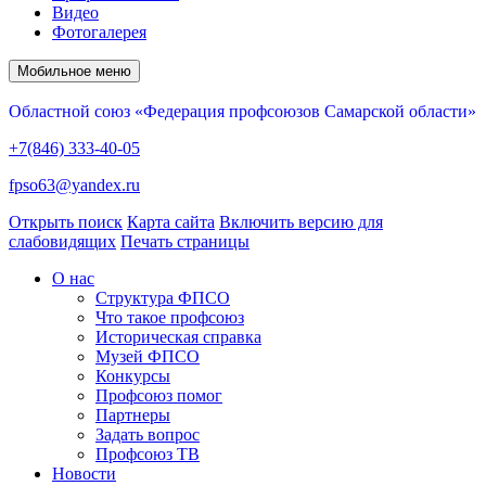
Видео
Фотогалерея
Мобильное меню
Областной союз «Федерация профсоюзов Самарской области»
+7(846) 333-40-05
fpso63@yandex.ru
Открыть поиск
Карта сайта
Включить версию для
слабовидящих
Печать страницы
О нас
Структура ФПСО
Что такое профсоюз
Историческая справка
Музей ФПСО
Конкурсы
Профсоюз помог
Партнеры
Задать вопрос
Профсоюз ТВ
Новости