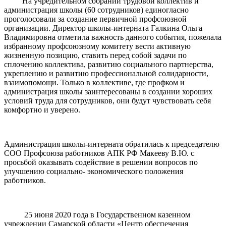
На учредительном собрании трудовой коллектив и
администрация школы (60 сотрудников) единогласно
проголосовали за создание первичной профсоюзной
организации. Директор школы-интерната Галкина Ольга
Владимировна отметила важность данного события, пожелала
избранному профсоюзному комитету вести активную
жизненную позицию, ставить перед собой задачи по
сплочению коллектива, развитию социального партнерства,
укреплению и развитию профессиональной солидарности,
взаимопомощи. Только в коллективе, где профком и
администрация школы заинтересованы в создании хороших
условий труда для сотрудников, они будут чувствовать себя
комфортно и уверено.
Администрация школы-интерната обратилась к председателю
СОО Профсоюза работников АПК РФ Макееву В.Ю. с
просьбой оказывать содействие в решении вопросов по
улучшению социально- экономического положения
работников.
25 июня 2020 года в Государственном казенном
учреждении Самарской области «Центр обеспечения