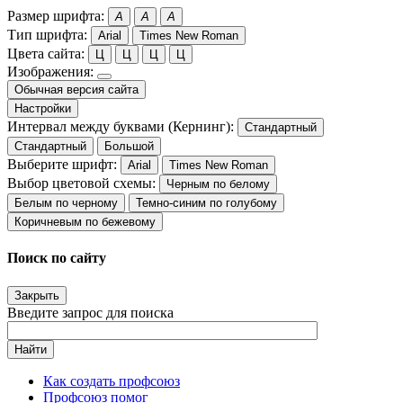
Размер шрифта:
A
A
A
Тип шрифта:
Arial
Times New Roman
Цвета сайта:
Ц
Ц
Ц
Ц
Изображения:
Обычная версия сайта
Настройки
Интервал между буквами (Кернинг):
Стандартный
Стандартный
Большой
Выберите шрифт:
Arial
Times New Roman
Выбор цветовой схемы:
Черным по белому
Белым по черному
Темно-синим по голубому
Коричневым по бежевому
Поиск по сайту
Закрыть
Введите запрос для поиска
Найти
Как создать профсоюз
Профсоюз помог