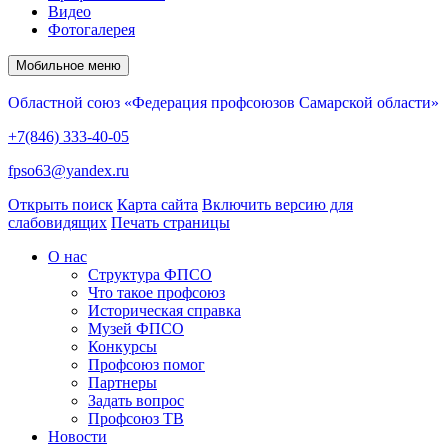
Видео
Фотогалерея
Мобильное меню
Областной союз «Федерация профсоюзов Самарской области»
+7(846) 333-40-05
fpso63@yandex.ru
Открыть поиск
Карта сайта
Включить версию для
слабовидящих
Печать страницы
О нас
Структура ФПСО
Что такое профсоюз
Историческая справка
Музей ФПСО
Конкурсы
Профсоюз помог
Партнеры
Задать вопрос
Профсоюз ТВ
Новости