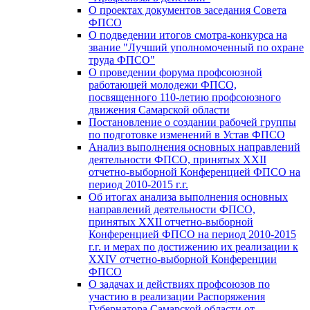
О проектах документов заседания Совета
ФПСО
О подведении итогов смотра-конкурса на
звание "Лучший уполномоченный по охране
труда ФПСО"
О проведении форума профсоюзной
работающей молодежи ФПСО,
посвященного 110-летию профсоюзного
движения Самарской области
Постановление о создании рабочей группы
по подготовке изменений в Устав ФПСО
Анализ выполнения основных направлений
деятельности ФПСО, принятых XXII
отчетно-выборной Конференцией ФПСО на
период 2010-2015 г.г.
Об итогах анализа выполнения основных
направлений деятельности ФПСО,
принятых XXII отчетно-выборной
Конференцией ФПСО на период 2010-2015
г.г. и мерах по достижению их реализации к
XXIV отчетно-выборной Конференции
ФПСО
О задачах и действиях профсоюзов по
участию в реализации Распоряжения
Губернатора Самарской области от