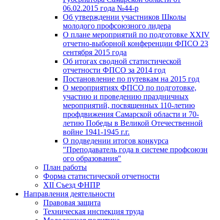
06.02.2015 года №44-р
Об утверждении участников Школы
молодого профсоюзного лидера
О плане мероприятий по подготовке XXIV
отчетно-выборной конференции ФПСО 23
сентября 2015 года
Об итогах сводной статистической
отчетности ФПСО за 2014 год
Постановление по путевкам на 2015 год
О мероприятиях ФПСО по подготовке,
участию и проведению праздничных
мероприятий, посвященных 110-летию
профдвижения Самарской области и 70-
летию Победы в Великой Отечественной
войне 1941-1945 г.г.
О подведении итогов конкурса
"Преподаватель года в системе профсоюзн
ого образования"
План работы
Форма статистической отчетности
XII Съезд ФНПР
Направления деятельности
Правовая защита
Техническая инспекция труда