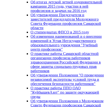
Об итогах детской летней оздоровительной
кампании 2015 года, участии в ней
профсоюзов и задачах на 2016 год
Об утверждении Председателя и
заместителей председателя Молодежного
Совета Федерации профсоюзов Самарской
области
О стипендиатах ФПСО в 2015 году
Об изменении наименований и о внесении
изменений в Устав Негосударственного
образовательного учреждения "Учебный
центр профсоюзов"
О практике работы Самарской областной
организации профсоюза работников
здравоохранения Российской Федерации в
сфере защиты социально-трудовых прав
работников
Об утверждении Положения "О проведении
независимой экспертизы условий труда и
обеспечения безопасности работников"
О практике работы ППО ОАО
"КуйбышевАзот" по защите окружающей
среды
Об утверждении Положения о Молодежном
Совете Федерации профсоюзов Самарской