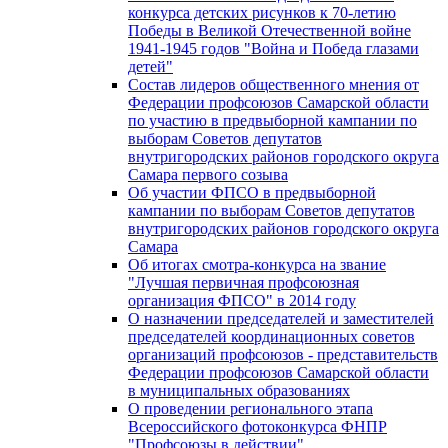
конкурса детских рисунков к 70-летию
Победы в Великой Отечественной войне
1941-1945 годов "Война и Победа глазами
детей"
Состав лидеров общественного мнения от
Федерации профсоюзов Самарской области
по участию в предвыборной кампании по
выборам Советов депутатов
внутригородских районов городского округа
Самара первого созыва
Об участии ФПСО в предвыборной
кампании по выборам Советов депутатов
внутригородских районов городского округа
Самара
Об итогах смотра-конкурса на звание
"Лучшая первичная профсоюзная
организация ФПСО" в 2014 году
О назначении председателей и заместителей
председателей координационных советов
организаций профсоюзов - представительств
Федерации профсоюзов Самарской области
в муниципальных образованиях
О проведении регионального этапа
Всероссийского фотоконкурса ФНПР
"Профсоюзы в действии"