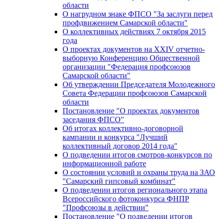
области
О нагрудном знаке ФПСО "За заслуги перед
профдвижением Самарской области"
О коллективных действиях 7 октября 2015
года
О проектах документов на XXIV отчетно-
выборную Конференцию Общественной
организации "Федерация профсоюзов
Самарской области"
Об утверждении Председателя Молодежного
Совета Федерации профсоюзов Самарской
области
Постановление "О проектах документов
заседания ФПСО"
Об итогах коллективно-договорной
кампании и конкурса "Лучший
коллективный договор 2014 года"
О подведении итогов смотров-конкурсов по
информационной работе
О состоянии условий и охраны труда на ЗАО
"Самарский гипсовый комбинат"
О подведении итогов регионального этапа
Всероссийского фотоконкурса ФНПР
"Профсоюзы в действии"
Постановление "О подведении итогов