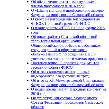
Об обеспечении льготными путевками
членов профсоюзов в 2016 году
О «Школе молодого профсоюзного лидера»
Федерации профсоюзов Самарской области
О квоте на награждение Благодарностью
ФПСО, Почетной грамотой ФПСО
О плане работы ФПСО на I полугодие 2016
года
Об опыте работы Самарской областной
территориальной организации
Общероссийского профсоюза работников
госучреждений и общественного
обслуживания РФ по созданию ППО и
увеличению численности членов профсоюза
Постановление "О проектах документов
заседания Совета ФПСО"
Об итогах конкурса агитационных
видеороликов "За достойный труд"
Об итогах XII Межотраслевой Спартакиады
Федерации профсоюзов Самарской области
О подписке на газету "Народная трибуна" на
2016 год
Об утверждении состава Молодежного
Совета Федерации профсоюзов Самарской
области