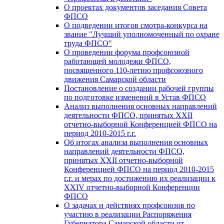
О проектах документов заседания Совета
ФПСО
О подведении итогов смотра-конкурса на
звание "Лучший уполномоченный по охране
труда ФПСО"
О проведении форума профсоюзной
работающей молодежи ФПСО,
посвященного 110-летию профсоюзного
движения Самарской области
Постановление о создании рабочей группы
по подготовке изменений в Устав ФПСО
Анализ выполнения основных направлений
деятельности ФПСО, принятых XXII
отчетно-выборной Конференцией ФПСО на
период 2010-2015 г.г.
Об итогах анализа выполнения основных
направлений деятельности ФПСО,
принятых XXII отчетно-выборной
Конференцией ФПСО на период 2010-2015
г.г. и мерах по достижению их реализации к
XXIV отчетно-выборной Конференции
ФПСО
О задачах и действиях профсоюзов по
участию в реализации Распоряжения
Губернатора Самарской области от