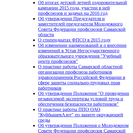
Об итогах детской летней оздоровительной
кампании 2015 года, участии в ней
профсоюзов и задачах на 2016 год
Об утверждении Председателя и
заместителей председателя Молодежного
Совета Федерации профсоюзов Самарской
области
О стипендиатах ФПСО в 2015 году
Об изменении наименований и о внесении
изменений в Устав Негосударственного
образовательного учреждения "Учебный
центр профсоюзов"
О практике работы Самарской областной
организации профсоюза работников
здравоохранения Российской Федерации в
сфере защиты социально-трудовых прав
работников
Об утверждении Положения "О проведении
независимой экспертизы условий труда и
обеспечения безопасности работников"
О практике работы ППО ОАО
"КуйбышевАзот" по защите окружающей
среды
Об утверждении Положения о Молодежном
Совете Федерации профсоюзов Самарской