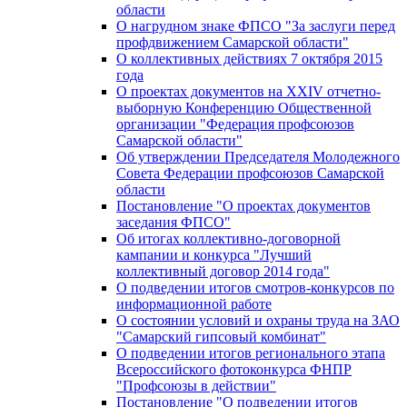
области
О нагрудном знаке ФПСО "За заслуги перед
профдвижением Самарской области"
О коллективных действиях 7 октября 2015
года
О проектах документов на XXIV отчетно-
выборную Конференцию Общественной
организации "Федерация профсоюзов
Самарской области"
Об утверждении Председателя Молодежного
Совета Федерации профсоюзов Самарской
области
Постановление "О проектах документов
заседания ФПСО"
Об итогах коллективно-договорной
кампании и конкурса "Лучший
коллективный договор 2014 года"
О подведении итогов смотров-конкурсов по
информационной работе
О состоянии условий и охраны труда на ЗАО
"Самарский гипсовый комбинат"
О подведении итогов регионального этапа
Всероссийского фотоконкурса ФНПР
"Профсоюзы в действии"
Постановление "О подведении итогов