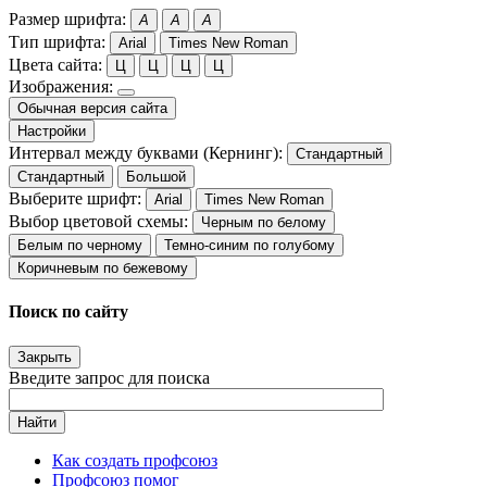
Размер шрифта:
A
A
A
Тип шрифта:
Arial
Times New Roman
Цвета сайта:
Ц
Ц
Ц
Ц
Изображения:
Обычная версия сайта
Настройки
Интервал между буквами (Кернинг):
Стандартный
Стандартный
Большой
Выберите шрифт:
Arial
Times New Roman
Выбор цветовой схемы:
Черным по белому
Белым по черному
Темно-синим по голубому
Коричневым по бежевому
Поиск по сайту
Закрыть
Введите запрос для поиска
Найти
Как создать профсоюз
Профсоюз помог