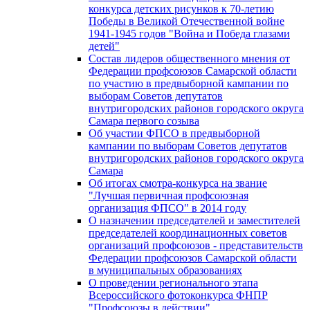
конкурса детских рисунков к 70-летию
Победы в Великой Отечественной войне
1941-1945 годов "Война и Победа глазами
детей"
Состав лидеров общественного мнения от
Федерации профсоюзов Самарской области
по участию в предвыборной кампании по
выборам Советов депутатов
внутригородских районов городского округа
Самара первого созыва
Об участии ФПСО в предвыборной
кампании по выборам Советов депутатов
внутригородских районов городского округа
Самара
Об итогах смотра-конкурса на звание
"Лучшая первичная профсоюзная
организация ФПСО" в 2014 году
О назначении председателей и заместителей
председателей координационных советов
организаций профсоюзов - представительств
Федерации профсоюзов Самарской области
в муниципальных образованиях
О проведении регионального этапа
Всероссийского фотоконкурса ФНПР
"Профсоюзы в действии"