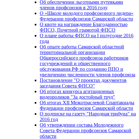
Об обеспечении льготными путевками
членов профсоюзов в 2016 году
О «Школе молодого профсоюзного лидера»
Федерации профсоюзов Самарской области
О квоте на награждение Благодарностью
ФПСО, Почетной грамотой ФПСО
О плане работы ФПСО на I полугодие 2016
года
Об опыте работы Самарской областной
территориальной организации
Общероссийского профсоюза работников
госучреждений и общественного
обслуживания РФ по созданию ППО и
увеличению численности членов профсоюза
Постановление "О проектах документов
заседания Совета ФПСО"
Об итогах конкурса агитационных
видеороликов "За достойный труд"
Об итогах XII Межотраслевой Спартакиады
Федерации профсоюзов Самарской области
О подписке на газету "Народная трибуна" на
2016 год
Об утверждении состава Молодежного
Совета Федерации профсоюзов Самарской
области