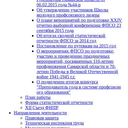
06.02.2015 года №44-р
Об утверждении участников Школы
молодого профсоюзного лидера
О плане мероприятий по подготовке XXIV
отчетно-выборной конференции ФПСО 23
сентября 2015 года
Об итогах сводной статистической
отчетности ФПСО за 2014 год
Постановление по путевкам на 2015 год
О мероприятиях ФПСО по подготовке,
участию и проведению праздничных
мероприятий, посвященных 110-летию
профдвижения Самарской области и 70-
летию Победы в Великой Отечественной
войне 1941-1945 г.г.
О подведении итогов конкурса
"Преподаватель года в системе профсоюзн
ого образования"
План работы
Форма статистической отчетности
XII Съезд ФНПР
Направления деятельности
Правовая защита
Техническая инспекция труда