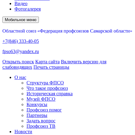
Видео
Фотогалерея
Мобильное меню
Областной союз «Федерация профсоюзов Самарской области»
+7(846) 333-40-05
fpso63@yandex.ru
Открыть поиск
Карта сайта
Включить версию для
слабовидящих
Печать страницы
О нас
Структура ФПСО
Что такое профсоюз
Историческая справка
Музей ФПСО
Конкурсы
Профсоюз помог
Партнеры
Задать вопрос
Профсоюз ТВ
Новости