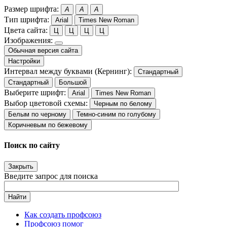
Размер шрифта:
A
A
A
Тип шрифта:
Arial
Times New Roman
Цвета сайта:
Ц
Ц
Ц
Ц
Изображения:
Обычная версия сайта
Настройки
Интервал между буквами (Кернинг):
Стандартный
Стандартный
Большой
Выберите шрифт:
Arial
Times New Roman
Выбор цветовой схемы:
Черным по белому
Белым по черному
Темно-синим по голубому
Коричневым по бежевому
Поиск по сайту
Закрыть
Введите запрос для поиска
Найти
Как создать профсоюз
Профсоюз помог