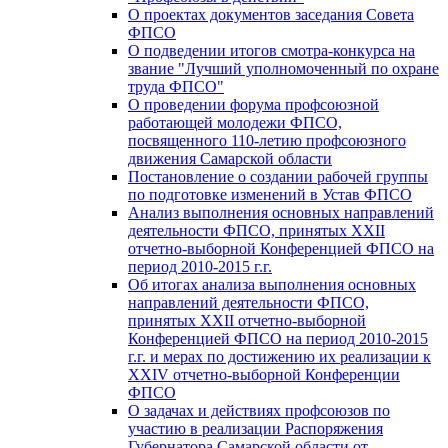
О проектах документов заседания Совета
ФПСО
О подведении итогов смотра-конкурса на
звание "Лучший уполномоченный по охране
труда ФПСО"
О проведении форума профсоюзной
работающей молодежи ФПСО,
посвященного 110-летию профсоюзного
движения Самарской области
Постановление о создании рабочей группы
по подготовке изменений в Устав ФПСО
Анализ выполнения основных направлений
деятельности ФПСО, принятых XXII
отчетно-выборной Конференцией ФПСО на
период 2010-2015 г.г.
Об итогах анализа выполнения основных
направлений деятельности ФПСО,
принятых XXII отчетно-выборной
Конференцией ФПСО на период 2010-2015
г.г. и мерах по достижению их реализации к
XXIV отчетно-выборной Конференции
ФПСО
О задачах и действиях профсоюзов по
участию в реализации Распоряжения
Губернатора Самарской области от