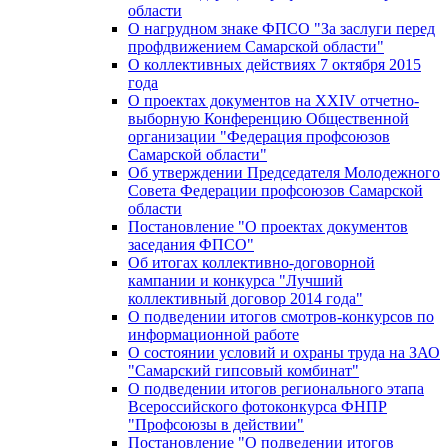
области
О нагрудном знаке ФПСО "За заслуги перед
профдвижением Самарской области"
О коллективных действиях 7 октября 2015
года
О проектах документов на XXIV отчетно-
выборную Конференцию Общественной
организации "Федерация профсоюзов
Самарской области"
Об утверждении Председателя Молодежного
Совета Федерации профсоюзов Самарской
области
Постановление "О проектах документов
заседания ФПСО"
Об итогах коллективно-договорной
кампании и конкурса "Лучший
коллективный договор 2014 года"
О подведении итогов смотров-конкурсов по
информационной работе
О состоянии условий и охраны труда на ЗАО
"Самарский гипсовый комбинат"
О подведении итогов регионального этапа
Всероссийского фотоконкурса ФНПР
"Профсоюзы в действии"
Постановление "О подведении итогов