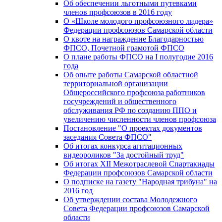
Об обеспечении льготными путевками
членов профсоюзов в 2016 году
О «Школе молодого профсоюзного лидера»
Федерации профсоюзов Самарской области
О квоте на награждение Благодарностью
ФПСО, Почетной грамотой ФПСО
О плане работы ФПСО на I полугодие 2016
года
Об опыте работы Самарской областной
территориальной организации
Общероссийского профсоюза работников
госучреждений и общественного
обслуживания РФ по созданию ППО и
увеличению численности членов профсоюза
Постановление "О проектах документов
заседания Совета ФПСО"
Об итогах конкурса агитационных
видеороликов "За достойный труд"
Об итогах XII Межотраслевой Спартакиады
Федерации профсоюзов Самарской области
О подписке на газету "Народная трибуна" на
2016 год
Об утверждении состава Молодежного
Совета Федерации профсоюзов Самарской
области