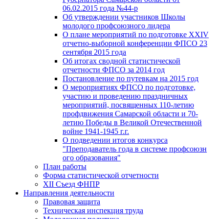
06.02.2015 года №44-р
Об утверждении участников Школы
молодого профсоюзного лидера
О плане мероприятий по подготовке XXIV
отчетно-выборной конференции ФПСО 23
сентября 2015 года
Об итогах сводной статистической
отчетности ФПСО за 2014 год
Постановление по путевкам на 2015 год
О мероприятиях ФПСО по подготовке,
участию и проведению праздничных
мероприятий, посвященных 110-летию
профдвижения Самарской области и 70-
летию Победы в Великой Отечественной
войне 1941-1945 г.г.
О подведении итогов конкурса
"Преподаватель года в системе профсоюзн
ого образования"
План работы
Форма статистической отчетности
XII Съезд ФНПР
Направления деятельности
Правовая защита
Техническая инспекция труда