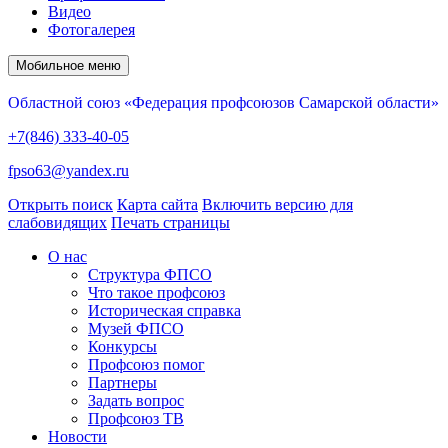
Видео
Фотогалерея
Мобильное меню
Областной союз «Федерация профсоюзов Самарской области»
+7(846) 333-40-05
fpso63@yandex.ru
Открыть поиск
Карта сайта
Включить версию для
слабовидящих
Печать страницы
О нас
Структура ФПСО
Что такое профсоюз
Историческая справка
Музей ФПСО
Конкурсы
Профсоюз помог
Партнеры
Задать вопрос
Профсоюз ТВ
Новости