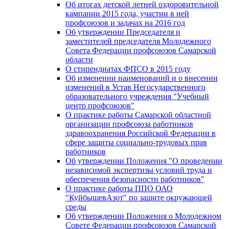
Об итогах детской летней оздоровительной
кампании 2015 года, участии в ней
профсоюзов и задачах на 2016 год
Об утверждении Председателя и
заместителей председателя Молодежного
Совета Федерации профсоюзов Самарской
области
О стипендиатах ФПСО в 2015 году
Об изменении наименований и о внесении
изменений в Устав Негосударственного
образовательного учреждения "Учебный
центр профсоюзов"
О практике работы Самарской областной
организации профсоюза работников
здравоохранения Российской Федерации в
сфере защиты социально-трудовых прав
работников
Об утверждении Положения "О проведении
независимой экспертизы условий труда и
обеспечения безопасности работников"
О практике работы ППО ОАО
"КуйбышевАзот" по защите окружающей
среды
Об утверждении Положения о Молодежном
Совете Федерации профсоюзов Самарской