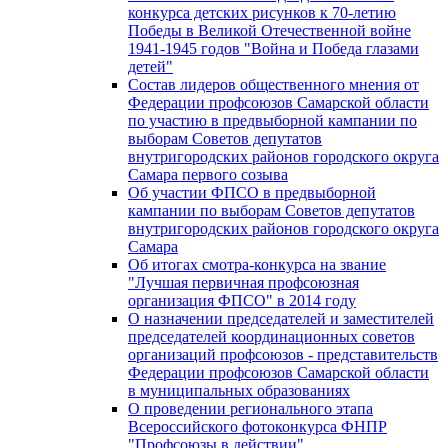
конкурса детских рисунков к 70-летию
Победы в Великой Отечественной войне
1941-1945 годов "Война и Победа глазами
детей"
Состав лидеров общественного мнения от
Федерации профсоюзов Самарской области
по участию в предвыборной кампании по
выборам Советов депутатов
внутригородских районов городского округа
Самара первого созыва
Об участии ФПСО в предвыборной
кампании по выборам Советов депутатов
внутригородских районов городского округа
Самара
Об итогах смотра-конкурса на звание
"Лучшая первичная профсоюзная
организация ФПСО" в 2014 году
О назначении председателей и заместителей
председателей координационных советов
организаций профсоюзов - представительств
Федерации профсоюзов Самарской области
в муниципальных образованиях
О проведении регионального этапа
Всероссийского фотоконкурса ФНПР
"Профсоюзы в действии"